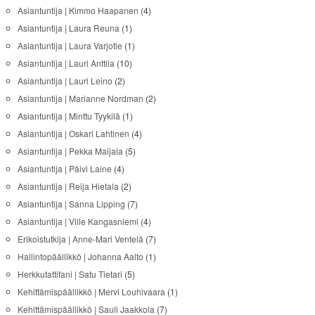
Asiantuntija | Kimmo Haapanen
(4)
Asiantuntija | Laura Reuna
(1)
Asiantuntija | Laura Varjotie
(1)
Asiantuntija | Lauri Anttila
(10)
Asiantuntija | Lauri Leino
(2)
Asiantuntija | Marianne Nordman
(2)
Asiantuntija | Minttu Tyykilä
(1)
Asiantuntija | Oskari Lahtinen
(4)
Asiantuntija | Pekka Maijala
(5)
Asiantuntija | Päivi Laine
(4)
Asiantuntija | Reija Hietala
(2)
Asiantuntija | Sanna Lipping
(7)
Asiantuntija | Ville Kangasniemi
(4)
Erikoistutkija | Anne-Mari Ventelä
(7)
Hallintopäällikkö | Johanna Aalto
(1)
Herkkutattifani | Satu Tietari
(5)
Kehittämispäällikkö | Mervi Louhivaara
(1)
Kehittämispäällikkö | Sauli Jaakkola
(7)