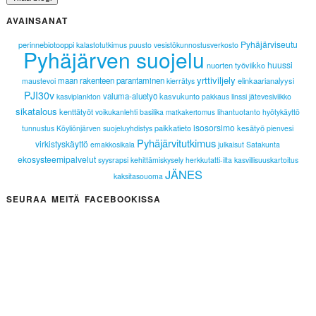
AVAINSANAT
Pyhäjärviseutu
perinnebiotooppi
kalastotutkimus
puusto
vesistökunnostusverkosto
Pyhäjärven suojelu
huussi
nuorten työviikko
yrttiviljely
maan rakenteen parantaminen
elinkaarianalyysi
maustevoi
kierrätys
PJI30v
valuma-aluetyö
kasvukunto
kasviplankton
pakkaus
linssi
jätevesiviikko
sikatalous
kenttätyöt
voikukanlehti
basilika
lihantuotanto
hyötykäyttö
matkakertomus
isosorsimo
paikkatieto
kesätyö
tunnustus
Köyliönjärven suojeluyhdistys
pienvesi
Pyhäjärvitutkimus
virkistyskäyttö
emakkosikala
julkaisut
Satakunta
ekosysteemipalvelut
syysrapsi
kehittämiskysely
herkkutatti-ilta
kasvillisuuskartoitus
JÄNES
kaksitasouoma
SEURAA MEITÄ FACEBOOKISSA