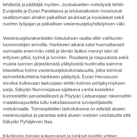
lehdistöä ja päättäjiä myöten. Joutoalueiden metsitystä tehtiin
Eurajoella ja Euran Paneliassa ja istutustalkoisiin innostuivat
osallistumaan ainakin paikalliset asukkaat ja koululaiset sekä
nuorten työpajan ja paikallisen vesiensuojeluyhdistyksen väki.
Vesiensuojelurakenteiden toteutuksen osalta oltiin vaihtuvien
luonnonolojen armoilla. Hankkeen aikana satoi huomattavasti
normaalia enemmän vettä ja tämän lisäksi mennyt talvi oli
erityisen pitkä, kylmä ja luminen. Roudasta ja rospuutosta sekä
muista luonnon järjestämistä yllätyksistä huolimatta saimme
toteutettua kolme vesiensuojelukokonaisuutta, jotka toimivat
esimerkkikohteina hankkeen päätyttyä. Euran Hevossuon
sivuitse kulkevaan laskuojaan tehtiin kolmen pohjakynnyksen
sarja, Säkylän Nummiojassa sijaitseva vanha kosteikko
kunnostettiin perusteellisesti ja Pöytyän Lietsanojaan rakennettiin
maatalouspuolelta tuttu kaksitasouoma turvepohjaiselle
metsämaalle. Toimenpiteiden tarkoituksena on edistää alueen
vesiensuojelua ja parantaa sekä alueen metsien vesitaloutta että
Säkylän Pyhäjärven tilaa.
Käytännön toimien kokemukset ja tulokset koottiin yhteen