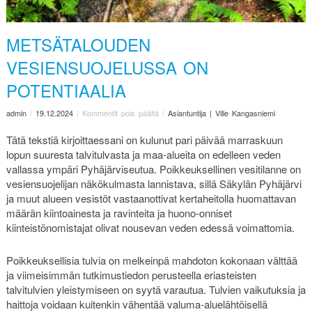
METSÄTALOUDEN
VESIENSUOJELUSSA ON
POTENTIAALIA
admin
/
19.12.2024
/
Kommentit pois päältä
/
Asiantuntija | Ville Kangasniemi
Tätä tekstiä kirjoittaessani on kulunut pari päivää marraskuun
lopun suuresta talvitulvasta ja maa-alueita on edelleen veden
vallassa ympäri Pyhäjärviseutua. Poikkeuksellinen vesitilanne on
vesiensuojelijan näkökulmasta lannistava, sillä Säkylän Pyhäjärvi
ja muut alueen vesistöt vastaanottivat kertaheitolla huomattavan
määrän kiintoainesta ja ravinteita ja huono-onniset
kiinteistönomistajat olivat nousevan veden edessä voimattomia.
Poikkeuksellisia tulvia on melkeinpä mahdoton kokonaan välttää
ja viimeisimmän tutkimustiedon perusteella eriasteisten
talvitulvien yleistymiseen on syytä varautua. Tulvien vaikutuksia ja
haittoja voidaan kuitenkin vähentää valuma-aluelähtöisellä