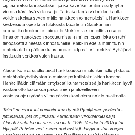
digitaaliseksi tarinakartaksi, jonka kaveriksi tehtiin viisi lyhyttä
videota käsittävä videosarja. Tarinakartan ja videoiden kautta
voikin sukeltaa syvemmälle hankkeen toimenpiteisiin. Hankkeen
keskeisistä opeista ja tuloksista koostettiin Satakunnan
ammattikorkeakoulun toimesta Metsien vesienhallinta osana
ilmastonmuutokseen sopeutumista -niminen opas, joka on tuhti
tietopaketti aiheesta kiinnostuneille. Kaikkiin edellä mainittuihin
materiaaleihin pääsee tutustumaan helposti esimerkiksi Pyhäjärvi-
instituutin verkkosivujen kautta.
Alueen kunnat osallistuivat hankkeeseen mielenkiinnolla yhdessä
metsähoitoyhdistysten ja muiden paikallistoimijoiden kanssa.
Hanke jääkin elämään erityisesti kuntametsissä ja hankkeen hyvä
vastaanotto luo uskoa paikalliseen ja alueelliseen
vesiensuojelutyöhön viime päivien koettelemuksista huolimatta.
Teksti on osa kuukausittain ilmestyvää Pyhäjärven puolesta -
juttusarjaa, jota on julkaistu Auranmaan Viikkolehdessä ja
Alasatakunta-lehdessä jo vuodesta 1995. Vuodesta 2015 jutut
löytyvät Puhdas vesi, paremmat evä(ä)t -blogista. Juttusarjan
vanhimmat jutut on luettavissa Pyhäjärven suojeluohjelman