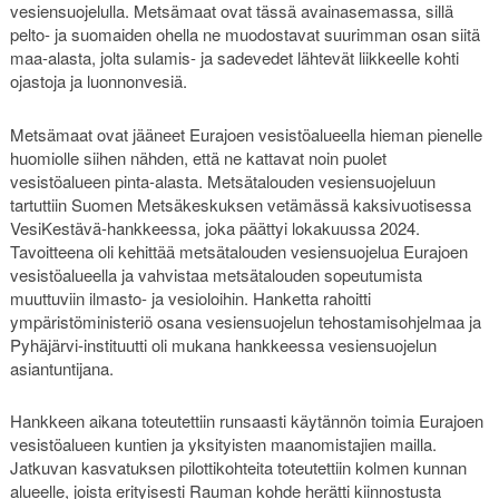
vesiensuojelulla. Metsämaat ovat tässä avainasemassa, sillä
pelto- ja suomaiden ohella ne muodostavat suurimman osan siitä
maa-alasta, jolta sulamis- ja sadevedet lähtevät liikkeelle kohti
ojastoja ja luonnonvesiä.
Metsämaat ovat jääneet Eurajoen vesistöalueella hieman pienelle
huomiolle siihen nähden, että ne kattavat noin puolet
vesistöalueen pinta-alasta. Metsätalouden vesiensuojeluun
tartuttiin Suomen Metsäkeskuksen vetämässä kaksivuotisessa
VesiKestävä-hankkeessa, joka päättyi lokakuussa 2024.
Tavoitteena oli kehittää metsätalouden vesiensuojelua Eurajoen
vesistöalueella ja vahvistaa metsätalouden sopeutumista
muuttuviin ilmasto- ja vesioloihin. Hanketta rahoitti
ympäristöministeriö osana vesiensuojelun tehostamisohjelmaa ja
Pyhäjärvi-instituutti oli mukana hankkeessa vesiensuojelun
asiantuntijana.
Hankkeen aikana toteutettiin runsaasti käytännön toimia Eurajoen
vesistöalueen kuntien ja yksityisten maanomistajien mailla.
Jatkuvan kasvatuksen pilottikohteita toteutettiin kolmen kunnan
alueelle, joista erityisesti Rauman kohde herätti kiinnostusta