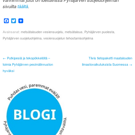
sivuilta
täältä
.
Facebook
Twitter
Avainsanat:
metsätalouden vesiensuojelu
,
metsätalous
,
Pyhäjärven puolesta
,
Pyhäjärven suojeluohjelma
,
vesiensuojelun tehostamisohjelma
← Putkipesiä ja tekopökkelöitä –
Tiivis tietopaketti maatalouden
toimia Pyhäjärven pesimälinnuston
ilmastovaikutuksista Suomessa →
hyväksi