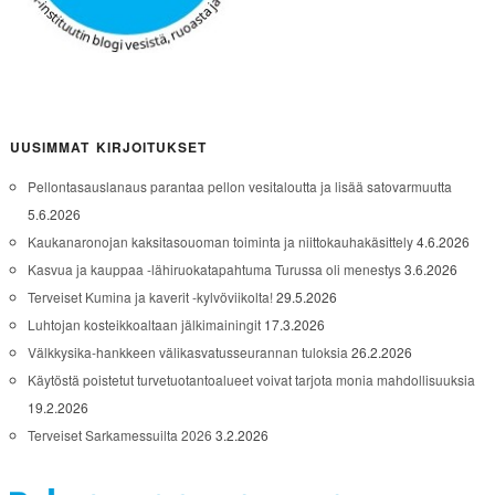
UUSIMMAT KIRJOITUKSET
Pellontasauslanaus parantaa pellon vesitaloutta ja lisää satovarmuutta
5.6.2026
Kaukanaronojan kaksitasouoman toiminta ja niittokauhakäsittely
4.6.2026
Kasvua ja kauppaa -lähiruokatapahtuma Turussa oli menestys
3.6.2026
Terveiset Kumina ja kaverit -kylvöviikolta!
29.5.2026
Luhtojan kosteikkoaltaan jälkimainingit
17.3.2026
Välkkysika-hankkeen välikasvatusseurannan tuloksia
26.2.2026
Käytöstä poistetut turvetuotantoalueet voivat tarjota monia mahdollisuuksia
19.2.2026
Terveiset Sarkamessuilta 2026
3.2.2026