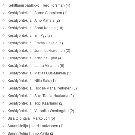
Kehittämispäällikkö | Tero Forsman
(4)
Kesätyöntekijä | Aarne Suominen
(1)
Kesätyöntekijä | Aino Kahala
(2)
Kesätyöntekijä | Anna Kahala
(10)
Kesätyöntekijä | Elli Pyy
(2)
Kesätyöntekijä | Emma Hakala
(1)
Kesätyöntekijä | Jenni Lukkaroinen
(2)
Kesätyöntekijä | Kristiina Ojala
(4)
Kesätyöntekijä | Laura Virtanen
(6)
Kesätyöntekijä | Matias Uus-Mäkelä
(1)
Kesätyöntekijä | Niilo Salo
(1)
Kesätyöntekijä | Roosa-Maria Peltonen
(3)
Kesätyöntekijä | Suvi-Tuulia Haakana
(2)
Kesätyöntekijä | Topi Kaarlamo
(2)
Kesätyöntekijä | Veronika Westergård
(2)
Sisältöjohtaja | Marko Jori
(5)
Suunnittelija | Harri Laaksonen
(1)
Suunnittelija | Timo Katila
(2)