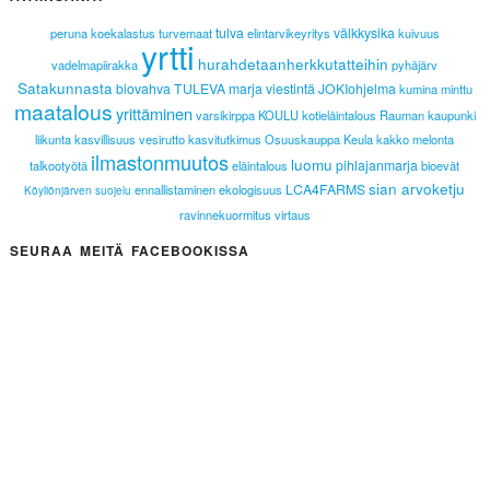
tulva
välkkysika
peruna
koekalastus
turvemaat
elintarvikeyritys
kuivuus
yrtti
hurahdetaanherkkutatteihin
vadelmapiirakka
pyhäjärv
Satakunnasta
biovahva
TULEVA
marja
viestintä
JOKIohjelma
kumina
minttu
maatalous
yrittäminen
varsikirppa
KOULU
kotieläintalous
Rauman kaupunki
liikunta
kasvillisuus
vesirutto
kasvitutkimus
Osuuskauppa Keula
kakko
melonta
ilmastonmuutos
luomu
pihlajanmarja
talkootyötä
eläintalous
bioevät
sian arvoketju
LCA4FARMS
ennallistaminen
ekologisuus
Köyliönjärven suojelu
ravinnekuormitus
virtaus
SEURAA MEITÄ FACEBOOKISSA