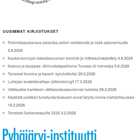
UUSIMMAT KIRJOITUKSET
Pellontasauslanaus parantaa pellon vesitaloutta ja lisää satovarmuutta
5.6.2026
Kaukanaronojan kaksitasouoman toiminta ja niittokauhakäsittely
4.6.2026
Kasvua ja kauppaa -lähiruokatapahtuma Turussa oli menestys
3.6.2026
Terveiset Kumina ja kaverit -kylvöviikolta!
29.5.2026
Luhtojan kosteikkoaltaan jälkimainingit
17.3.2026
Välkkysika-hankkeen välikasvatusseurannan tuloksia
26.2.2026
Käytöstä poistetut turvetuotantoalueet voivat tarjota monia mahdollisuuksia
19.2.2026
Terveiset Sarkamessuilta 2026
3.2.2026