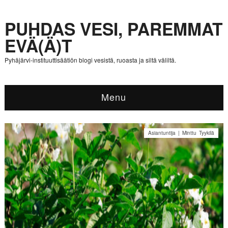
PUHDAS VESI, PAREMMAT
EVÄ(Ä)T
Pyhäjärvi-instituuttisäätiön blogi vesistä, ruoasta ja siltä väliltä.
Menu
Asiantuntija | Minttu Tyykilä