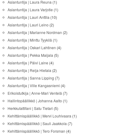
Asiantuntija | Laura Reuna
(1)
Asiantuntija | Laura Varjotie
(1)
Asiantuntija | Lauri Anttila
(10)
Asiantuntija | Lauri Leino
(2)
Asiantuntija | Marianne Nordman
(2)
Asiantuntija | Minttu Tyykilä
(1)
Asiantuntija | Oskari Lahtinen
(4)
Asiantuntija | Pekka Maijala
(5)
Asiantuntija | Päivi Laine
(4)
Asiantuntija | Reija Hietala
(2)
Asiantuntija | Sanna Lipping
(7)
Asiantuntija | Ville Kangasniemi
(4)
Erikoistutkija | Anne-Mari Ventelä
(7)
Hallintopäällikkö | Johanna Aalto
(1)
Herkkutattifani | Satu Tietari
(5)
Kehittämispäällikkö | Mervi Louhivaara
(1)
Kehittämispäällikkö | Sauli Jaakkola
(7)
Kehittämispäällikkö | Tero Forsman
(4)