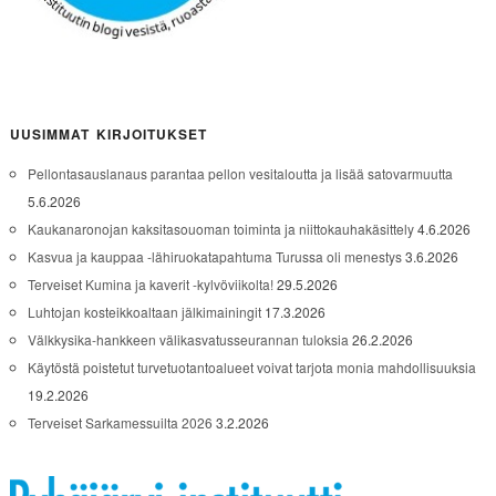
UUSIMMAT KIRJOITUKSET
Pellontasauslanaus parantaa pellon vesitaloutta ja lisää satovarmuutta
5.6.2026
Kaukanaronojan kaksitasouoman toiminta ja niittokauhakäsittely
4.6.2026
Kasvua ja kauppaa -lähiruokatapahtuma Turussa oli menestys
3.6.2026
Terveiset Kumina ja kaverit -kylvöviikolta!
29.5.2026
Luhtojan kosteikkoaltaan jälkimainingit
17.3.2026
Välkkysika-hankkeen välikasvatusseurannan tuloksia
26.2.2026
Käytöstä poistetut turvetuotantoalueet voivat tarjota monia mahdollisuuksia
19.2.2026
Terveiset Sarkamessuilta 2026
3.2.2026