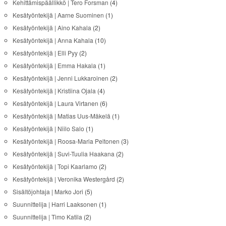
Kehittämispäällikkö | Tero Forsman
(4)
Kesätyöntekijä | Aarne Suominen
(1)
Kesätyöntekijä | Aino Kahala
(2)
Kesätyöntekijä | Anna Kahala
(10)
Kesätyöntekijä | Elli Pyy
(2)
Kesätyöntekijä | Emma Hakala
(1)
Kesätyöntekijä | Jenni Lukkaroinen
(2)
Kesätyöntekijä | Kristiina Ojala
(4)
Kesätyöntekijä | Laura Virtanen
(6)
Kesätyöntekijä | Matias Uus-Mäkelä
(1)
Kesätyöntekijä | Niilo Salo
(1)
Kesätyöntekijä | Roosa-Maria Peltonen
(3)
Kesätyöntekijä | Suvi-Tuulia Haakana
(2)
Kesätyöntekijä | Topi Kaarlamo
(2)
Kesätyöntekijä | Veronika Westergård
(2)
Sisältöjohtaja | Marko Jori
(5)
Suunnittelija | Harri Laaksonen
(1)
Suunnittelija | Timo Katila
(2)