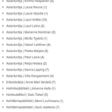
Asiantuntija | Kimmo Haapanen
(4)
Asiantuntija | Laura Reuna
(1)
Asiantuntija | Laura Varjotie
(1)
Asiantuntija | Lauri Anttila
(10)
Asiantuntija | Lauri Leino
(2)
Asiantuntija | Marianne Nordman
(2)
Asiantuntija | Minttu Tyykilä
(1)
Asiantuntija | Oskari Lahtinen
(4)
Asiantuntija | Pekka Maijala
(5)
Asiantuntija | Päivi Laine
(4)
Asiantuntija | Reija Hietala
(2)
Asiantuntija | Sanna Lipping
(7)
Asiantuntija | Ville Kangasniemi
(4)
Erikoistutkija | Anne-Mari Ventelä
(7)
Hallintopäällikkö | Johanna Aalto
(1)
Herkkutattifani | Satu Tietari
(5)
Kehittämispäällikkö | Mervi Louhivaara
(1)
Kehittämispäällikkö | Sauli Jaakkola
(7)