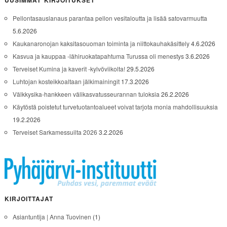
UUSIMMAT KIRJOITUKSET
Pellontasauslanaus parantaa pellon vesitaloutta ja lisää satovarmuutta
5.6.2026
Kaukanaronojan kaksitasouoman toiminta ja niittokauhakäsittely
4.6.2026
Kasvua ja kauppaa -lähiruokatapahtuma Turussa oli menestys
3.6.2026
Terveiset Kumina ja kaverit -kylvöviikolta!
29.5.2026
Luhtojan kosteikkoaltaan jälkimainingit
17.3.2026
Välkkysika-hankkeen välikasvatusseurannan tuloksia
26.2.2026
Käytöstä poistetut turvetuotantoalueet voivat tarjota monia mahdollisuuksia
19.2.2026
Terveiset Sarkamessuilta 2026
3.2.2026
KIRJOITTAJAT
Asiantuntija | Anna Tuovinen
(1)