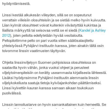
hyödyntämisestä.
Linssi kestää alkukesän viileyden, sillä se on sopeutunut
verrattain viileisiin olosuhteisiin ja se sietää melko hyvin kuivuutta.
Liian kylmät olosuhteet voivat kuitenkin viivästyttää kukintaa ja
liiallista märkyyttä tai seisovaa vettä se ei siedä (
Kandel ja Ashley
2012
), joten pellolta edellytetään hyvää vesitaloutta.
Peltopilottimme pelto on pari vuotta sitten säätösalaojitettu
yhteistyössä Pyhäjärvi-instituutin kanssa, joten ainakin tältä osin
toivomme linssin vaatimusten täyttyvän.
Ohjeita linssinviljelyyn Suomen pohjoisissa olosuhteissa on
saatavilla hyvin vähän, jonka vuoksi ohjeet ja perusteet
viljelytoimenpiteisiin on kerätty useammasta kirjallisesta lähteestä.
Lisäksi hyödynsimme Pyhäjärvi-instituutin aiemmasta linssin
viljelykokeilusta saatuja tietoja kylvöajankohdan päättämiseksi.
Linssi kylvettiin kauran kanssa samaan aikaan toukokuun
puolivälissä.
Linssin lannoitustarve on hyvin samankaltainen kuin herneellä. Se