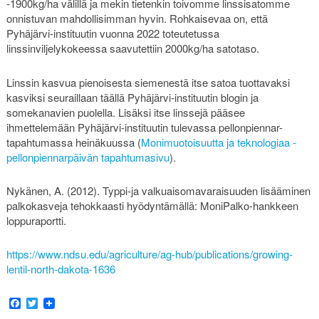
-1900kg/ha välillä ja mekin tietenkin toivomme linssisatomme
onnistuvan mahdollisimman hyvin. Rohkaisevaa on, että
Pyhäjärvi-instituutin vuonna 2022 toteutetussa
linssinviljelykokeessa saavutettiin 2000kg/ha satotaso.
Linssin kasvua pienoisesta siemenestä itse satoa tuottavaksi
kasviksi seuraillaan täällä Pyhäjärvi-instituutin blogin ja
somekanavien puolella. Lisäksi itse linssejä pääsee
ihmettelemään Pyhäjärvi-instituutin tulevassa pellonpiennar-
tapahtumassa heinäkuussa (
Monimuotoisuutta ja teknologiaa -
pellonpiennarpäivän tapahtumasivu
).
Nykänen, A. (2012). Typpi-ja valkuaisomavaraisuuden lisääminen
palkokasveja tehokkaasti hyödyntämällä: MoniPalko-hankkeen
loppuraportti.
https://www.ndsu.edu/agriculture/ag-hub/publications/growing-
lentil-north-dakota-1636
Facebook
Twitter