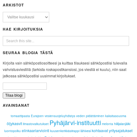
ARKISTOT
HAE KIRJOITUKSIA
SEURAA BLOGIA TÄSTÄ
Kirjoita vain sähköpostiosoitteesi ja kuittaa tilauksesi sähköpostiisi tulevalla
vahvistusviestillä (tarkista roskapostikansiosi, jos viestiä ei kuulu), niin saat
jatkossa sähköpostiisi uusimmat kirjoitukset.
AVAINSANAT
tomaattipasta
Eurajoen vesiensuojeluyhdistys
veden pidättäminen
kaksitasouoma
Pyhäjärvi-instituutti
öljykasvit
hiilijalanjälki
ilmastovaikutukset
melonta
elinkaariarviointi
kohtaavat yritysajatukset
lähivesi
luontopolku
kuusenkerkkäsiirappi