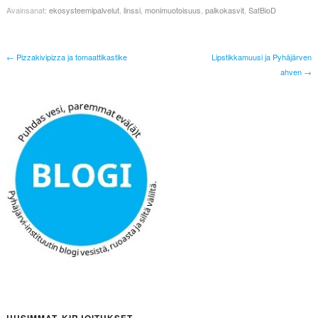
Avainsanat:
ekosysteemipalvelut
,
linssi
,
monimuotoisuus
,
palkokasvit
,
SatBioD
← Pizzakivipizza ja tomaattikastike
Lipstikkamuusi ja Pyhäjärven
ahven →