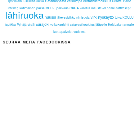
Satakunnasta
elintarviketeollisuus
lipstikkamuusi
kehäkukka
varsikirppa
Central Baltic
kotimainen parsa
OKRA
Interreg
MUUVI
pakkaus
kalkitus
maustevoi
herkkutattiresepti
lähiruoka
huussi
virkistyskäyttö
tulva
jätevesiviikko
nimisuoja
KOULU
Eurajoki
jääpeite
lisptikka
Pyhäjärviralli
voikukanlehti
satavesi
koulutus
HolaLake
rannalle
karttapalvelut
vadelma
SEURAA MEITÄ FACEBOOKISSA