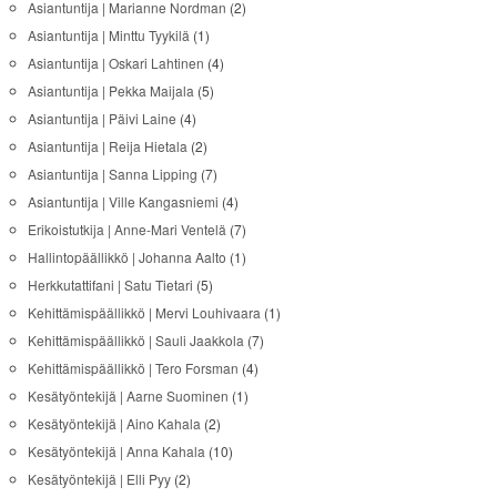
Asiantuntija | Marianne Nordman
(2)
Asiantuntija | Minttu Tyykilä
(1)
Asiantuntija | Oskari Lahtinen
(4)
Asiantuntija | Pekka Maijala
(5)
Asiantuntija | Päivi Laine
(4)
Asiantuntija | Reija Hietala
(2)
Asiantuntija | Sanna Lipping
(7)
Asiantuntija | Ville Kangasniemi
(4)
Erikoistutkija | Anne-Mari Ventelä
(7)
Hallintopäällikkö | Johanna Aalto
(1)
Herkkutattifani | Satu Tietari
(5)
Kehittämispäällikkö | Mervi Louhivaara
(1)
Kehittämispäällikkö | Sauli Jaakkola
(7)
Kehittämispäällikkö | Tero Forsman
(4)
Kesätyöntekijä | Aarne Suominen
(1)
Kesätyöntekijä | Aino Kahala
(2)
Kesätyöntekijä | Anna Kahala
(10)
Kesätyöntekijä | Elli Pyy
(2)