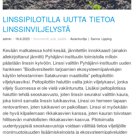
LINSSIPILOTILLA UUTTA TIETOA
LINSSINVILJELYSTÄ
admin
/
16.6.2023
/
Kommentit pois päältä
/
Asiantuntija | Sanna Lipping
Kevään matkatessa kohti kesää, jännitettiin innokkaasti (ainakin
allekirjoittanut jännitti) Pyhäjärvi-instituutin toimistolla milloin
päästään linssin kylvöön. Linssi valittiin Pyhäjärvi-instituutin uuden
hankkeen ”Biodiversiteetin tarjoamien ekosysteemipalvelujen
käytön tehostaminen Satakunnan maatiloilla” peltopilottiin
viljelykasviksi. Peltopilottiin haluttiin valita jokin viljelykasvi, jonka
viljely Suomessa ei ole vielä vakiintunutta. Lisäksi peltopilotissa
haluttiin tehdä seoskasvusto, joten linssin seuraksi valittiin kaura,
joka toimii samalla linssin tukikasvina. Linssi on herneen tapaan
rentovartinen, joten tukikaveri on paikoillaan. Linssi ei myöskään
ole hyvä kilpailemaan rikkakasvien kanssa, joten kauran toivotaan
hillitsevän mahdollisten rikkakasvien kasvua. Pilotoimalla
uudentyyppisiä seoskasvustoja voidaan välittää tietoa viljelijöille
monimuotoisuuden lisäämiskeinoista ja ekosysteemipalveluiden