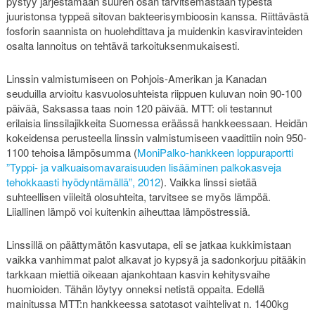
pystyy järjestämään suuren osan tarvitsemastaan typestä
juuristonsa typpeä sitovan bakteerisymbioosin kanssa. Riittävästä
fosforin saannista on huolehdittava ja muidenkin kasviravinteiden
osalta lannoitus on tehtävä tarkoituksenmukaisesti.
Linssin valmistumiseen on Pohjois-Amerikan ja Kanadan
seuduilla arvioitu kasvuolosuhteista riippuen kuluvan noin 90-100
päivää, Saksassa taas noin 120 päivää. MTT: oli testannut
erilaisia linssilajikkeita Suomessa eräässä hankkeessaan. Heidän
kokeidensa perusteella linssin valmistumiseen vaadittiin noin 950-
1100 tehoisa lämpösumma (
MoniPalko-hankkeen loppuraportti
”Typpi- ja valkuaisomavaraisuuden lisääminen palkokasveja
tehokkaasti hyödyntämällä”, 2012
). Vaikka linssi sietää
suhteellisen viileitä olosuhteita, tarvitsee se myös lämpöä.
Liiallinen lämpö voi kuitenkin aiheuttaa lämpöstressiä.
Linssillä on päättymätön kasvutapa, eli se jatkaa kukkimistaan
vaikka vanhimmat palot alkavat jo kypsyä ja sadonkorjuu pitääkin
tarkkaan miettiä oikeaan ajankohtaan kasvin kehitysvaihe
huomioiden. Tähän löytyy onneksi netistä oppaita. Edellä
mainitussa MTT:n hankkeessa satotasot vaihtelivat n. 1400kg