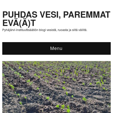
PUHDAS VESI, PAREMMAT
EVÄ(Ä)T
Pyhäjärvi-instituuttisäätiön blogi vesistä, ruoasta ja siltä väliltä.
Menu