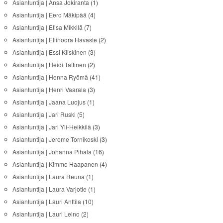
Asiantuntija | Ansa Jokiranta
(1)
Asiantuntija | Eero Mäkipää
(4)
Asiantuntija | Elisa Mikkilä
(7)
Asiantuntija | Ellinoora Havaste
(2)
Asiantuntija | Essi Kiiskinen
(3)
Asiantuntija | Heidi Tattinen
(2)
Asiantuntija | Henna Ryömä
(41)
Asiantuntija | Henri Vaarala
(3)
Asiantuntija | Jaana Luojus
(1)
Asiantuntija | Jari Ruski
(5)
Asiantuntija | Jari Yli-Heikkilä
(3)
Asiantuntija | Jerome Tornikoski
(3)
Asiantuntija | Johanna Pihala
(16)
Asiantuntija | Kimmo Haapanen
(4)
Asiantuntija | Laura Reuna
(1)
Asiantuntija | Laura Varjotie
(1)
Asiantuntija | Lauri Anttila
(10)
Asiantuntija | Lauri Leino
(2)