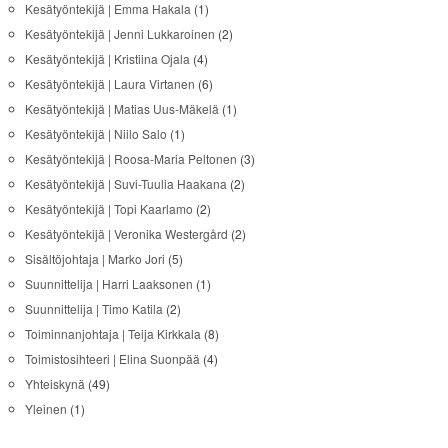
Kesätyöntekijä | Emma Hakala
(1)
Kesätyöntekijä | Jenni Lukkaroinen
(2)
Kesätyöntekijä | Kristiina Ojala
(4)
Kesätyöntekijä | Laura Virtanen
(6)
Kesätyöntekijä | Matias Uus-Mäkelä
(1)
Kesätyöntekijä | Niilo Salo
(1)
Kesätyöntekijä | Roosa-Maria Peltonen
(3)
Kesätyöntekijä | Suvi-Tuulia Haakana
(2)
Kesätyöntekijä | Topi Kaarlamo
(2)
Kesätyöntekijä | Veronika Westergård
(2)
Sisältöjohtaja | Marko Jori
(5)
Suunnittelija | Harri Laaksonen
(1)
Suunnittelija | Timo Katila
(2)
Toiminnanjohtaja | Teija Kirkkala
(8)
Toimistosihteeri | Elina Suonpää
(4)
Yhteiskynä
(49)
Yleinen
(1)