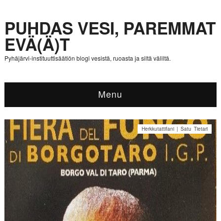
PUHDAS VESI, PAREMMAT
EVÄ(Ä)T
Pyhäjärvi-instituuttisäätiön blogi vesistä, ruoasta ja siltä väliltä.
Menu
Herkkutattifani | Satu Tietari