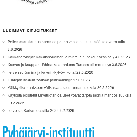
UUSIMMAT KIRJOITUKSET
Pellontasauslanaus parantaa pellon vesitaloutta ja lisää satovarmuutta
5.6.2026
Kaukanaronojan kaksitasouoman toiminta ja niittokauhakäsittely
4.6.2026
Kasvua ja kauppaa -lähiruokatapahtuma Turussa oli menestys
3.6.2026
Terveiset Kumina ja kaverit -kylvöviikolta!
29.5.2026
Luhtojan kosteikkoaltaan jälkimainingit
17.3.2026
Välkkysika-hankkeen välikasvatusseurannan tuloksia
26.2.2026
Käytöstä poistetut turvetuotantoalueet voivat tarjota monia mahdollisuuksia
19.2.2026
Terveiset Sarkamessuilta 2026
3.2.2026