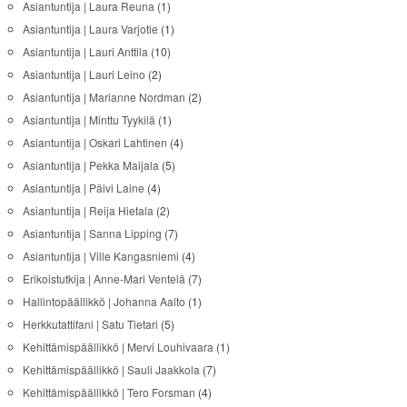
Asiantuntija | Laura Reuna
(1)
Asiantuntija | Laura Varjotie
(1)
Asiantuntija | Lauri Anttila
(10)
Asiantuntija | Lauri Leino
(2)
Asiantuntija | Marianne Nordman
(2)
Asiantuntija | Minttu Tyykilä
(1)
Asiantuntija | Oskari Lahtinen
(4)
Asiantuntija | Pekka Maijala
(5)
Asiantuntija | Päivi Laine
(4)
Asiantuntija | Reija Hietala
(2)
Asiantuntija | Sanna Lipping
(7)
Asiantuntija | Ville Kangasniemi
(4)
Erikoistutkija | Anne-Mari Ventelä
(7)
Hallintopäällikkö | Johanna Aalto
(1)
Herkkutattifani | Satu Tietari
(5)
Kehittämispäällikkö | Mervi Louhivaara
(1)
Kehittämispäällikkö | Sauli Jaakkola
(7)
Kehittämispäällikkö | Tero Forsman
(4)