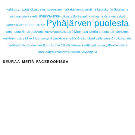
ympäristökasvatus
kalkitus
isosorsimo
viestintä
kasvukunto
Satakunta
matkakertomus
maanrakenne
vieraslajit
perunanviljely
eketju
tutkimus
järvikalapihvi
virtaama
riista
Pyhäjärven puolesta
resepti
karttapalvelut
kuore
perunantutkimus
porkkana
kasvukausikatsaus
öljyhamppu
lähellä tuotettu
elintarvikkeet
koskikunnostus
kätevä
luonnonyrtit
viljelykoe
ympäristövaikutukset
pelto
voikukanlehti
vesistö
herkkutattihurahdus
kesäjuttu
luomu
OKRA
lähivesi
kenttätyöt
parsa
yrttivoi
vadelma
asukastyö
ilmastovaikutukset
Köyliönjärvi
SEURAA MEITÄ FACEBOOKISSA