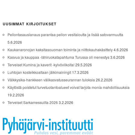
UUSIMMAT KIRJOITUKSET
Pellontasauslanaus parantaa pellon vesitaloutta ja lisää satovarmuutta
5.6.2026
Kaukanaronojan kaksitasouoman toiminta ja niittokauhakäsittely
4.6.2026
Kasvua ja kauppaa -lähiruokatapahtuma Turussa oli menestys
3.6.2026
Terveiset Kumina ja kaverit -kylvöviikolta!
29.5.2026
Luhtojan kosteikkoaltaan jälkimainingit
17.3.2026
Välkkysika-hankkeen välikasvatusseurannan tuloksia
26.2.2026
Käytöstä poistetut turvetuotantoalueet voivat tarjota monia mahdollisuuksia
19.2.2026
Terveiset Sarkamessuilta 2026
3.2.2026