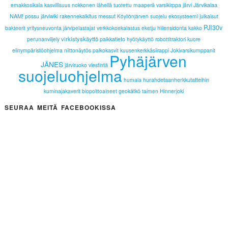
Järvikalaa
emakkosikala
kasvillisuus
nokkonen
lähellä tuotettu
maaperä
varsikirppa
järvi
NAM!
possu
järviwiki
rakennekalkitus
messut
ekosysteemi
julkaisut
Köyliönjärven suojelu
PJI30v
bakteerit
yritysneuvonta
järvipelastajat
verkkokoekalastus
eketju
hiilensidonta
kakko
virkistyskäyttö
perunanviljely
paikkatieto
hyötykäyttö
robottitraktori
kuore
elinympäristöohjelma
niittonäytös
palkokasvit
kuusenkerkkäsiirappi
Jokivarsikumppanit
Pyhäjärven
JÄNES
järviruoko
viestintä
suojeluohjelma
hurahdetaanherkkutatteihin
humala
kuminajakaverit
biopolttoaineet
geokätkö
taimen
Hinnerjoki
SEURAA MEITÄ FACEBOOKISSA