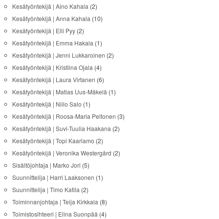
Kesätyöntekijä | Aino Kahala
(2)
Kesätyöntekijä | Anna Kahala
(10)
Kesätyöntekijä | Elli Pyy
(2)
Kesätyöntekijä | Emma Hakala
(1)
Kesätyöntekijä | Jenni Lukkaroinen
(2)
Kesätyöntekijä | Kristiina Ojala
(4)
Kesätyöntekijä | Laura Virtanen
(6)
Kesätyöntekijä | Matias Uus-Mäkelä
(1)
Kesätyöntekijä | Niilo Salo
(1)
Kesätyöntekijä | Roosa-Maria Peltonen
(3)
Kesätyöntekijä | Suvi-Tuulia Haakana
(2)
Kesätyöntekijä | Topi Kaarlamo
(2)
Kesätyöntekijä | Veronika Westergård
(2)
Sisältöjohtaja | Marko Jori
(5)
Suunnittelija | Harri Laaksonen
(1)
Suunnittelija | Timo Katila
(2)
Toiminnanjohtaja | Teija Kirkkala
(8)
Toimistosihteeri | Elina Suonpää
(4)