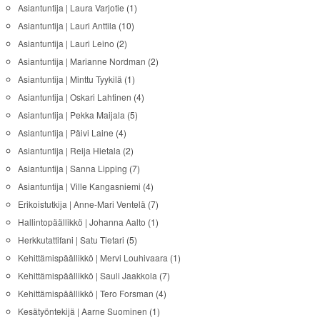
Asiantuntija | Laura Varjotie
(1)
Asiantuntija | Lauri Anttila
(10)
Asiantuntija | Lauri Leino
(2)
Asiantuntija | Marianne Nordman
(2)
Asiantuntija | Minttu Tyykilä
(1)
Asiantuntija | Oskari Lahtinen
(4)
Asiantuntija | Pekka Maijala
(5)
Asiantuntija | Päivi Laine
(4)
Asiantuntija | Reija Hietala
(2)
Asiantuntija | Sanna Lipping
(7)
Asiantuntija | Ville Kangasniemi
(4)
Erikoistutkija | Anne-Mari Ventelä
(7)
Hallintopäällikkö | Johanna Aalto
(1)
Herkkutattifani | Satu Tietari
(5)
Kehittämispäällikkö | Mervi Louhivaara
(1)
Kehittämispäällikkö | Sauli Jaakkola
(7)
Kehittämispäällikkö | Tero Forsman
(4)
Kesätyöntekijä | Aarne Suominen
(1)