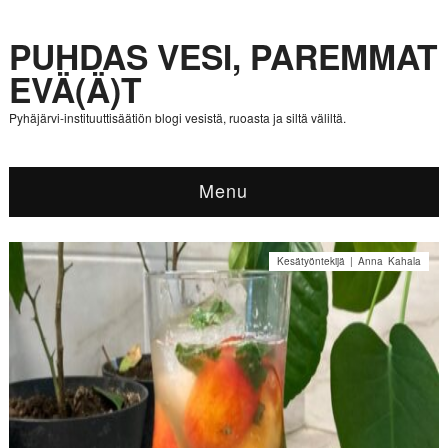
PUHDAS VESI, PAREMMAT
EVÄ(Ä)T
Pyhäjärvi-instituuttisäätiön blogi vesistä, ruoasta ja siltä väliltä.
Menu
Kesätyöntekijä | Anna Kahala