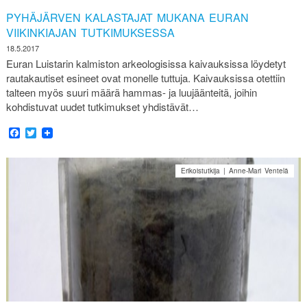
PYHÄJÄRVEN KALASTAJAT MUKANA EURAN
VIIKINKIAJAN TUTKIMUKSESSA
18.5.2017
Euran Luistarin kalmiston arkeologisissa kaivauksissa löydetyt
rautakautiset esineet ovat monelle tuttuja. Kaivauksissa otettiin
talteen myös suuri määrä hammas- ja luujäänteitä, joihin
kohdistuvat uudet tutkimukset yhdistävät…
Facebook
Twitter
Erikoistutkija | Anne-Mari Ventelä