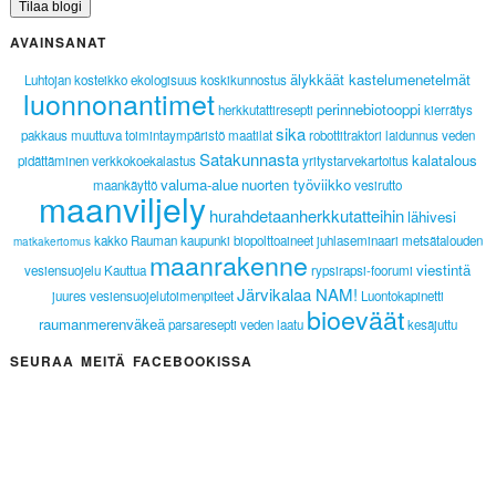
AVAINSANAT
älykkäät kastelumenetelmät
Luhtojan kosteikko
ekologisuus
koskikunnostus
luonnonantimet
perinnebiotooppi
herkkutattiresepti
kierrätys
sika
pakkaus
muuttuva toimintaympäristö
maatilat
robottitraktori
laidunnus
veden
Satakunnasta
kalatalous
pidättäminen
verkkokoekalastus
yritystarvekartoitus
valuma-alue
nuorten työviikko
maankäyttö
vesirutto
maanviljely
hurahdetaanherkkutatteihin
lähivesi
kakko
Rauman kaupunki
biopolttoaineet
juhlaseminaari
metsätalouden
matkakertomus
maanrakenne
viestintä
vesiensuojelu
Kauttua
rypsirapsi-foorumi
Järvikalaa NAM!
juures
vesiensuojelutoimenpiteet
Luontokapinetti
bioeväät
raumanmerenväkeä
parsaresepti
veden laatu
kesäjuttu
SEURAA MEITÄ FACEBOOKISSA