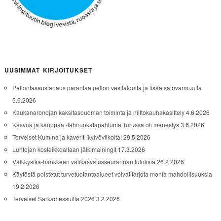
UUSIMMAT KIRJOITUKSET
Pellontasauslanaus parantaa pellon vesitaloutta ja lisää satovarmuutta
5.6.2026
Kaukanaronojan kaksitasouoman toiminta ja niittokauhakäsittely
4.6.2026
Kasvua ja kauppaa -lähiruokatapahtuma Turussa oli menestys
3.6.2026
Terveiset Kumina ja kaverit -kylvöviikolta!
29.5.2026
Luhtojan kosteikkoaltaan jälkimainingit
17.3.2026
Välkkysika-hankkeen välikasvatusseurannan tuloksia
26.2.2026
Käytöstä poistetut turvetuotantoalueet voivat tarjota monia mahdollisuuksia
19.2.2026
Terveiset Sarkamessuilta 2026
3.2.2026