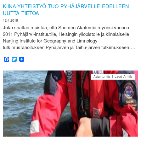
KIINA-YHTEISTYÖ TUO PYHÄJÄRVELLE EDELLEEN
UUTTA TIETOA
12.4.2019
Joku saattaa muistaa, että Suomen Akatemia myönsi vuonna
2011 Pyhäjärvi-instituutille, Helsingin yliopistolle ja kiinalaiselle
Nanjing Institute for Geography and Limnology
tutkimusrahoituksen Pyhäjärven ja Taihu-järven tutkimukseen….
Facebook
Twitter
Asiantuntija | Lauri Anttila