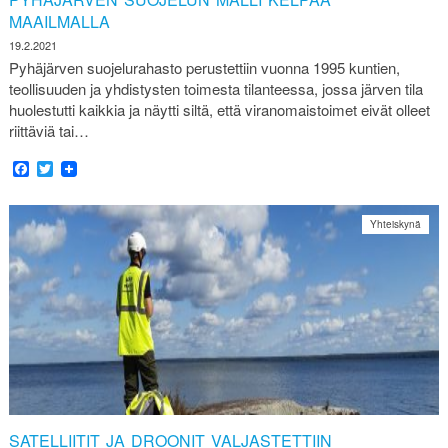
MAAILMALLA
19.2.2021
Pyhäjärven suojelurahasto perustettiin vuonna 1995 kuntien,
teollisuuden ja yhdistysten toimesta tilanteessa, jossa järven tila
huolestutti kaikkia ja näytti siltä, että viranomaistoimet eivät olleet
riittäviä tai…
Facebook
Twitter
Yhteiskynä
SATELLIITIT JA DROONIT VALJASTETTIIN