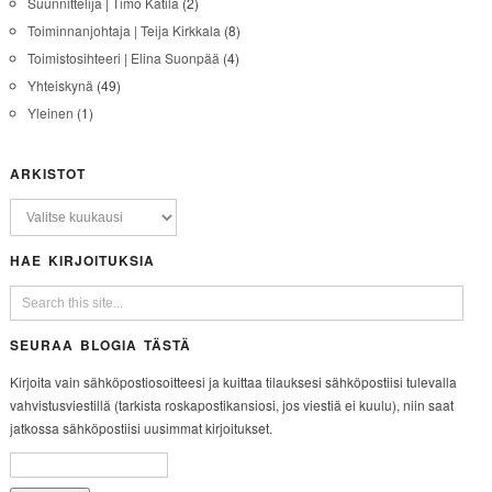
Suunnittelija | Timo Katila
(2)
Toiminnanjohtaja | Teija Kirkkala
(8)
Toimistosihteeri | Elina Suonpää
(4)
Yhteiskynä
(49)
Yleinen
(1)
ARKISTOT
HAE KIRJOITUKSIA
SEURAA BLOGIA TÄSTÄ
Kirjoita vain sähköpostiosoitteesi ja kuittaa tilauksesi sähköpostiisi tulevalla
vahvistusviestillä (tarkista roskapostikansiosi, jos viestiä ei kuulu), niin saat
jatkossa sähköpostiisi uusimmat kirjoitukset.