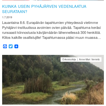
KUINKA USEIN PYHÄJÄRVEN VEDENLAATUA
SEURATAAN?
1.7.2019
Lauantaina 8.6. Eurapäivän tapahtumien yhteydessä vietimme
Pyhäjärvi-instituutissa avoimien ovien päivää. Tapahtuma keräsi
runsaasti kiinnostusta kävijämäärän lähennellessä 300 henkilöä.
Kiitos kaikille osallistujille! Tapahtumassa pääsi muun muassa…
Facebook
Twitter
Erikoistutkija | Anne-Mari Ventelä