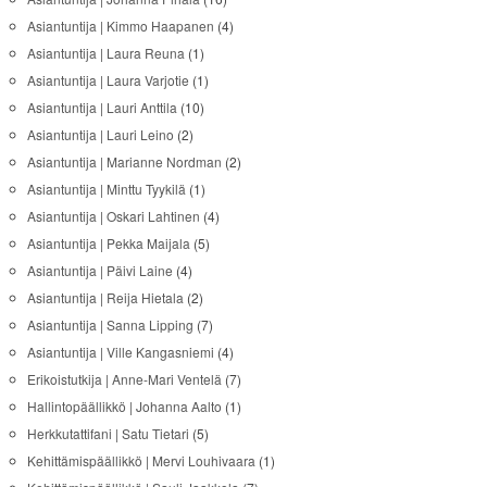
Asiantuntija | Kimmo Haapanen
(4)
Asiantuntija | Laura Reuna
(1)
Asiantuntija | Laura Varjotie
(1)
Asiantuntija | Lauri Anttila
(10)
Asiantuntija | Lauri Leino
(2)
Asiantuntija | Marianne Nordman
(2)
Asiantuntija | Minttu Tyykilä
(1)
Asiantuntija | Oskari Lahtinen
(4)
Asiantuntija | Pekka Maijala
(5)
Asiantuntija | Päivi Laine
(4)
Asiantuntija | Reija Hietala
(2)
Asiantuntija | Sanna Lipping
(7)
Asiantuntija | Ville Kangasniemi
(4)
Erikoistutkija | Anne-Mari Ventelä
(7)
Hallintopäällikkö | Johanna Aalto
(1)
Herkkutattifani | Satu Tietari
(5)
Kehittämispäällikkö | Mervi Louhivaara
(1)