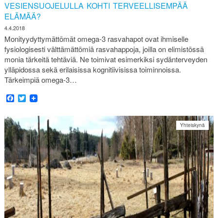
VESIENSUOJELULLA KOHTI TERVEELLISEMPÄÄ
ELÄMÄÄ?
4.4.2018
Monityydyttymättömät omega-3 rasvahapot ovat ihmiselle
fysiologisesti välttämättömiä rasvahappoja, joilla on elimistössä
monia tärkeitä tehtäviä. Ne toimivat esimerkiksi sydänterveyden
ylläpidossa sekä erilaisissa kognitiivisissa toiminnoissa.
Tärkeimpiä omega-3…
Facebook
Twitter
Yhteiskynä