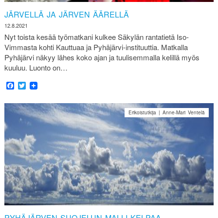
JÄRVELLÄ JA JÄRVEN ÄÄRELLÄ
12.8.2021
Nyt toista kesää työmatkani kulkee Säkylän rantatietä Iso-
Vimmasta kohti Kauttuaa ja Pyhäjärvi-instituuttia. Matkalla
Pyhäjärvi näkyy lähes koko ajan ja tuulisemmalla kelillä myös
kuuluu. Luonto on…
Facebook
Twitter
Erikoistutkija | Anne-Mari Ventelä
PYHÄJÄRVEN SUOJELUN MALLI KELPAA