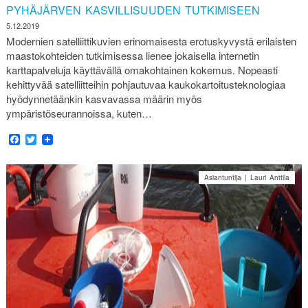
PYHÄJÄRVEN KASVILLISUUDEN TUTKIMISEEN
5.12.2019
Modernien satelliittikuvien erinomaisesta erotuskyvystä erilaisten
maastokohteiden tutkimisessa lienee jokaisella internetin
karttapalveluja käyttävällä omakohtainen kokemus. Nopeasti
kehittyvää satelliitteihin pohjautuvaa kaukokartoitusteknologiaa
hyödynnetäänkin kasvavassa määrin myös
ympäristöseurannoissa, kuten…
Facebook
Twitter
Asiantuntija | Lauri Anttila