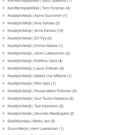
Kehittämispäällikkö | Sauli Jaakkola
(7)
Kehittämispäällikkö | Tero Forsman
(4)
Kesätyöntekijä | Aarne Suominen
(1)
Kesätyöntekijä | Aino Kahala
(2)
Kesätyöntekijä | Anna Kahala
(10)
Kesätyöntekijä | Elli Pyy
(2)
Kesätyöntekijä | Emma Hakala
(1)
Kesätyöntekijä | Jenni Lukkaroinen
(2)
Kesätyöntekijä | Kristiina Ojala
(4)
Kesätyöntekijä | Laura Virtanen
(6)
Kesätyöntekijä | Matias Uus-Mäkelä
(1)
Kesätyöntekijä | Niilo Salo
(1)
Kesätyöntekijä | Roosa-Maria Peltonen
(3)
Kesätyöntekijä | Suvi-Tuulia Haakana
(2)
Kesätyöntekijä | Topi Kaarlamo
(2)
Kesätyöntekijä | Veronika Westergård
(2)
Sisältöjohtaja | Marko Jori
(5)
Suunnittelija | Harri Laaksonen
(1)