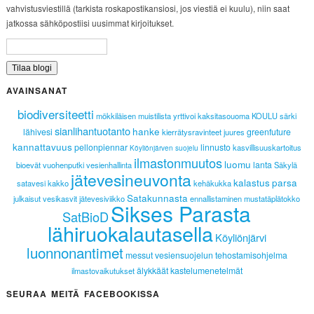
vahvistusviestillä (tarkista roskapostikansiosi, jos viestiä ei kuulu), niin saat
jatkossa sähköpostiisi uusimmat kirjoitukset.
AVAINSANAT
biodiversiteetti
mökkiläisen muistilista
yrttivoi
kaksitasouoma
KOULU
särki
sianlihantuotanto
hanke
lähivesi
greenfuture
kierrätysravinteet
juures
kannattavuus
pellonpiennar
linnusto
kasvillisuuskartoitus
Köyliönjärven suojelu
ilmastonmuutos
luomu
lanta
bioevät
vuohenputki
vesienhallinta
Säkylä
jätevesineuvonta
kalastus
parsa
satavesi
kakko
kehäkukka
Satakunnasta
julkaisut
vesikasvit
jätevesiviikko
ennallistaminen
mustatäplätokko
Sikses Parasta
SatBioD
lähiruokalautasella
Köyliönjärvi
luonnonantimet
messut
vesiensuojelun tehostamisohjelma
älykkäät kastelumenetelmät
ilmastovaikutukset
SEURAA MEITÄ FACEBOOKISSA