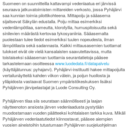
Suomeen on suunnitteilla kattavampi vedenlaatua eri järvissä
seuraava jatkuvatoimisten mittareiden verkosto, jossa Pyhäjärvi
saa kunnian toimia pilottikohteena. Mittapoiju ja sääasema
sijaitsevat Säkylän edustalla. Poiju mittaa esimerkiksi
vedenlämpötilaa, sameutta, klorofyllia, humuspitoisuutta sekä
sinilevien määrästä kertovaa fykosyaniinia. Sääasemalta
puolestaan tulee tiedot esimerkiksi tuulen nopeudesta, ilman
lämpötilasta sekä sadannasta. Kaikki mittausasemien tuottamat
tulokset eivät ole vielä kansalaisten saavutettavissa, mutta
toistaiseksi sääaseman tuottamia seurantatietoja pääsee
tarkastelemaan osoitteessa
www.luodedata.fi/datapalvelu
(käyttäjätunnus: pyhajarvi). Pyhäjärvi-instituutti hakee mittapoijulta
vertailunäytteitä kahden viikon välein, ja poijun huollosta ja
ylläpidosta vastaavat Suomen ympäristökeskuksen lisäksi
Pyhäjärven järvipelastajat ja Luode Consulting Oy.
Pyhäjärven tilaa siis seurataan säännöllisesti ja laajan
näytteenoton ansiosta järven vedenlaadusta pystytään
muodostamaan vuoden päätteeksi kohtalaisen tarkka kuva. Mikäli
Pyhäjärven vedenlaatutiedot kiinnostavat, pääsee aiempien
vuosien aineistoihin tutustumaan Pyhäjärven suojeluohjelman