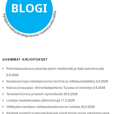
UUSIMMAT KIRJOITUKSET
Pellontasauslanaus parantaa pellon vesitaloutta ja lisää satovarmuutta
5.6.2026
Kaukanaronojan kaksitasouoman toiminta ja niittokauhakäsittely
4.6.2026
Kasvua ja kauppaa -lähiruokatapahtuma Turussa oli menestys
3.6.2026
Terveiset Kumina ja kaverit -kylvöviikolta!
29.5.2026
Luhtojan kosteikkoaltaan jälkimainingit
17.3.2026
Välkkysika-hankkeen välikasvatusseurannan tuloksia
26.2.2026
Käytöstä poistetut turvetuotantoalueet voivat tarjota monia mahdollisuuksia