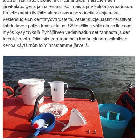
järvikalaburgeria ja ihailemaan kotimaisia järvikaloja akvaariossa.
Esitellessäni kävijöille akvaariossa polskineita kaloja sekä
vesiensuojelun kenttätyövarusteita, vesiensuojeluasiat herättivät
ilahduttavan paljon keskustelua. Säännöllisin väliajoin esille nousi
myös kysymyksiä Pyhäjärven vedenlaadun seurannasta ja sen
toteutuksesta. Olisi siis varmaan näin kesän alussa paikallaan
kertoa käytännön toiminnastamme järvellä.