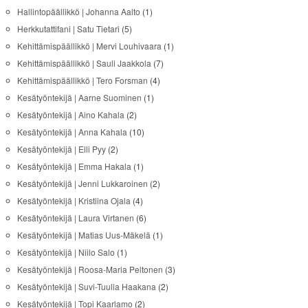
Hallintopäällikkö | Johanna Aalto
(1)
Herkkutattifani | Satu Tietari
(5)
Kehittämispäällikkö | Mervi Louhivaara
(1)
Kehittämispäällikkö | Sauli Jaakkola
(7)
Kehittämispäällikkö | Tero Forsman
(4)
Kesätyöntekijä | Aarne Suominen
(1)
Kesätyöntekijä | Aino Kahala
(2)
Kesätyöntekijä | Anna Kahala
(10)
Kesätyöntekijä | Elli Pyy
(2)
Kesätyöntekijä | Emma Hakala
(1)
Kesätyöntekijä | Jenni Lukkaroinen
(2)
Kesätyöntekijä | Kristiina Ojala
(4)
Kesätyöntekijä | Laura Virtanen
(6)
Kesätyöntekijä | Matias Uus-Mäkelä
(1)
Kesätyöntekijä | Niilo Salo
(1)
Kesätyöntekijä | Roosa-Maria Peltonen
(3)
Kesätyöntekijä | Suvi-Tuulia Haakana
(2)
Kesätyöntekijä | Topi Kaarlamo
(2)