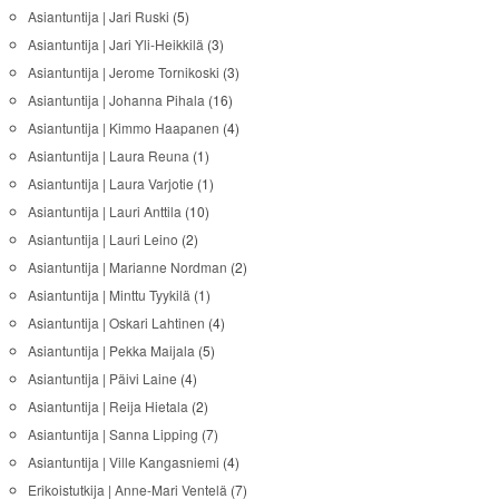
Asiantuntija | Jari Ruski
(5)
Asiantuntija | Jari Yli-Heikkilä
(3)
Asiantuntija | Jerome Tornikoski
(3)
Asiantuntija | Johanna Pihala
(16)
Asiantuntija | Kimmo Haapanen
(4)
Asiantuntija | Laura Reuna
(1)
Asiantuntija | Laura Varjotie
(1)
Asiantuntija | Lauri Anttila
(10)
Asiantuntija | Lauri Leino
(2)
Asiantuntija | Marianne Nordman
(2)
Asiantuntija | Minttu Tyykilä
(1)
Asiantuntija | Oskari Lahtinen
(4)
Asiantuntija | Pekka Maijala
(5)
Asiantuntija | Päivi Laine
(4)
Asiantuntija | Reija Hietala
(2)
Asiantuntija | Sanna Lipping
(7)
Asiantuntija | Ville Kangasniemi
(4)
Erikoistutkija | Anne-Mari Ventelä
(7)