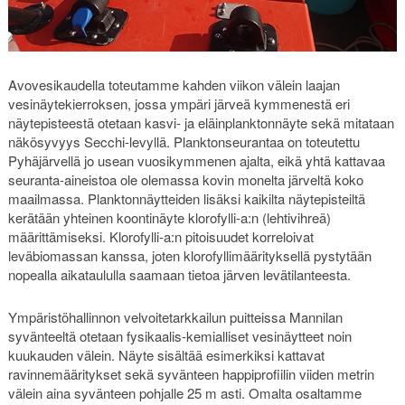
Avovesikaudella toteutamme kahden viikon välein laajan
vesinäytekierroksen, jossa ympäri järveä kymmenestä eri
näytepisteestä otetaan kasvi- ja eläinplanktonnäyte sekä mitataan
näkösyvyys Secchi-levyllä. Planktonseurantaa on toteutettu
Pyhäjärvellä jo usean vuosikymmenen ajalta, eikä yhtä kattavaa
seuranta-aineistoa ole olemassa kovin monelta järveltä koko
maailmassa. Planktonnäytteiden lisäksi kaikilta näytepisteiltä
kerätään yhteinen koontinäyte klorofylli-a:n (lehtivihreä)
määrittämiseksi. Klorofylli-a:n pitoisuudet korreloivat
leväbiomassan kanssa, joten klorofyllimäärityksellä pystytään
nopealla aikataululla saamaan tietoa järven levätilanteesta.
Ympäristöhallinnon velvoitetarkkailun puitteissa Mannilan
syvänteeltä otetaan fysikaalis-kemialliset vesinäytteet noin
kuukauden välein. Näyte sisältää esimerkiksi kattavat
ravinnemääritykset sekä syvänteen happiprofiilin viiden metrin
välein aina syvänteen pohjalle 25 m asti. Omalta osaltamme