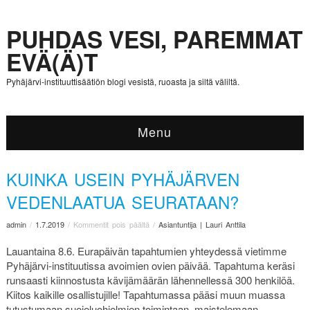
PUHDAS VESI, PAREMMAT
EVÄ(Ä)T
Pyhäjärvi-instituuttisäätiön blogi vesistä, ruoasta ja siltä väliltä.
Menu
KUINKA USEIN PYHÄJÄRVEN
VEDENLAATUA SEURATAAN?
admin
/
1.7.2019
/
Kommentit pois päältä
/
Asiantuntija | Lauri Anttila
Lauantaina 8.6. Eurapäivän tapahtumien yhteydessä vietimme
Pyhäjärvi-instituutissa avoimien ovien päivää. Tapahtuma keräsi
runsaasti kiinnostusta kävijämäärän lähennellessä 300 henkilöä.
Kiitos kaikille osallistujille! Tapahtumassa pääsi muun muassa
tutustumaan suojeluohjelmien toimintaan, maistelemaan