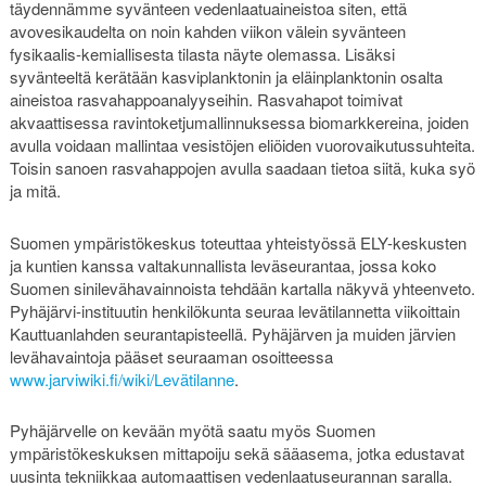
täydennämme syvänteen vedenlaatuaineistoa siten, että
avovesikaudelta on noin kahden viikon välein syvänteen
fysikaalis-kemiallisesta tilasta näyte olemassa. Lisäksi
syvänteeltä kerätään kasviplanktonin ja eläinplanktonin osalta
aineistoa rasvahappoanalyyseihin. Rasvahapot toimivat
akvaattisessa ravintoketjumallinnuksessa biomarkkereina, joiden
avulla voidaan mallintaa vesistöjen eliöiden vuorovaikutussuhteita.
Toisin sanoen rasvahappojen avulla saadaan tietoa siitä, kuka syö
ja mitä.
Suomen ympäristökeskus toteuttaa yhteistyössä ELY-keskusten
ja kuntien kanssa valtakunnallista leväseurantaa, jossa koko
Suomen sinilevähavainnoista tehdään kartalla näkyvä yhteenveto.
Pyhäjärvi-instituutin henkilökunta seuraa levätilannetta viikoittain
Kauttuanlahden seurantapisteellä. Pyhäjärven ja muiden järvien
levähavaintoja pääset seuraaman osoitteessa
www.jarviwiki.fi/wiki/Levätilanne
.
Pyhäjärvelle on kevään myötä saatu myös Suomen
ympäristökeskuksen mittapoiju sekä sääasema, jotka edustavat
uusinta tekniikkaa automaattisen vedenlaatuseurannan saralla.