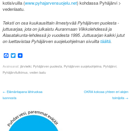
kotisivuilla (
www.pyhajarvensuojelu.net
) kohdassa Pyhäjärvi >
vedenlaatu.
Teksti on osa kuukausittain ilmestyvää Pyhäjärven puolesta -
juttusarjaa, jota on julkaistu Auranmaan Viikkolehdessä ja
Alasatakunta-lehdessä jo vuodesta 1995. Juttusarjan kaikki jutut
on luettavistaa Pyhäjärven suojeluohjelman sivuilta
täältä
.
Facebook
Twitter
Avainsanat:
järviwiki
,
Pyhäjärven puolesta
,
Pyhäjärven suojeluohjelma
,
Pyhäjärvi
,
Pyhäjärvitutkimus
,
veden laatu
← Elämäntapana lähiruokaa
OKRA kokoaa yhteen eri alojen
luonnosta
toimijoita →