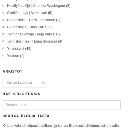
Kesätyöntekijä | Veronika Westergård
(2)
Sisältöjohtaja | Marko Jori
(5)
Suunnittelija | Harri Laaksonen
(1)
Suunnittelija | Timo Katila
(2)
Toiminnanjohtaja | Teija Kirkkala
(8)
Toimistosihteeri | Elina Suonpää
(4)
Yhteiskynä
(49)
Yleinen
(1)
ARKISTOT
HAE KIRJOITUKSIA
SEURAA BLOGIA TÄSTÄ
Kirjoita vain sähköpostiosoitteesi ja kuittaa tilauksesi sähköpostiisi tulevalla