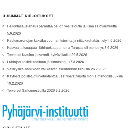
UUSIMMAT KIRJOITUKSET
Pellontasauslanaus parantaa pellon vesitaloutta ja lisää satovarmuutta
5.6.2026
Kaukanaronojan kaksitasouoman toiminta ja niittokauhakäsittely
4.6.2026
Kasvua ja kauppaa -lähiruokatapahtuma Turussa oli menestys
3.6.2026
Terveiset Kumina ja kaverit -kylvöviikolta!
29.5.2026
Luhtojan kosteikkoaltaan jälkimainingit
17.3.2026
Välkkysika-hankkeen välikasvatusseurannan tuloksia
26.2.2026
Käytöstä poistetut turvetuotantoalueet voivat tarjota monia mahdollisuuksia
19.2.2026
Terveiset Sarkamessuilta 2026
3.2.2026
KIRJOITTAJAT