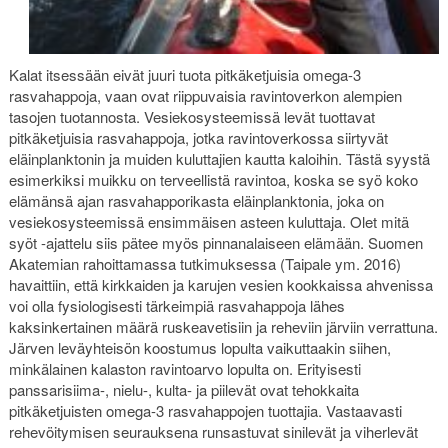
Kalat itsessään eivät juuri tuota pitkäketjuisia omega-3
rasvahappoja, vaan ovat riippuvaisia ravintoverkon alempien
tasojen tuotannosta. Vesiekosysteemissä levät tuottavat
pitkäketjuisia rasvahappoja, jotka ravintoverkossa siirtyvät
eläinplanktonin ja muiden kuluttajien kautta kaloihin. Tästä syystä
esimerkiksi muikku on terveellistä ravintoa, koska se syö koko
elämänsä ajan rasvahapporikasta eläinplanktonia, joka on
vesiekosysteemissä ensimmäisen asteen kuluttaja. Olet mitä
syöt -ajattelu siis pätee myös pinnanalaiseen elämään. Suomen
Akatemian rahoittamassa tutkimuksessa (Taipale ym. 2016)
havaittiin, että kirkkaiden ja karujen vesien kookkaissa ahvenissa
voi olla fysiologisesti tärkeimpiä rasvahappoja lähes
kaksinkertainen määrä ruskeavetisiin ja reheviin järviin verrattuna.
Järven leväyhteisön koostumus lopulta vaikuttaakin siihen,
minkälainen kalaston ravintoarvo lopulta on. Erityisesti
panssarisiima-, nielu-, kulta- ja piilevät ovat tehokkaita
pitkäketjuisten omega-3 rasvahappojen tuottajia. Vastaavasti
rehevöitymisen seurauksena runsastuvat sinilevät ja viherlevät