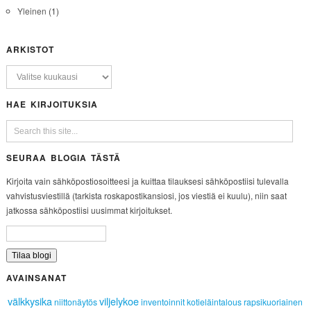
Yleinen
(1)
ARKISTOT
HAE KIRJOITUKSIA
SEURAA BLOGIA TÄSTÄ
Kirjoita vain sähköpostiosoitteesi ja kuittaa tilauksesi sähköpostiisi tulevalla
vahvistusviestillä (tarkista roskapostikansiosi, jos viestiä ei kuulu), niin saat
jatkossa sähköpostiisi uusimmat kirjoitukset.
AVAINSANAT
välkkysika
viljelykoe
niittonäytös
inventoinnit
kotieläintalous
rapsikuoriainen