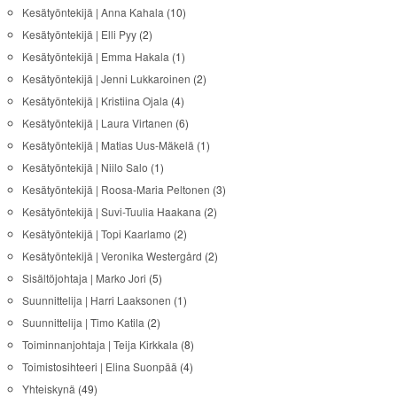
Kesätyöntekijä | Anna Kahala
(10)
Kesätyöntekijä | Elli Pyy
(2)
Kesätyöntekijä | Emma Hakala
(1)
Kesätyöntekijä | Jenni Lukkaroinen
(2)
Kesätyöntekijä | Kristiina Ojala
(4)
Kesätyöntekijä | Laura Virtanen
(6)
Kesätyöntekijä | Matias Uus-Mäkelä
(1)
Kesätyöntekijä | Niilo Salo
(1)
Kesätyöntekijä | Roosa-Maria Peltonen
(3)
Kesätyöntekijä | Suvi-Tuulia Haakana
(2)
Kesätyöntekijä | Topi Kaarlamo
(2)
Kesätyöntekijä | Veronika Westergård
(2)
Sisältöjohtaja | Marko Jori
(5)
Suunnittelija | Harri Laaksonen
(1)
Suunnittelija | Timo Katila
(2)
Toiminnanjohtaja | Teija Kirkkala
(8)
Toimistosihteeri | Elina Suonpää
(4)
Yhteiskynä
(49)