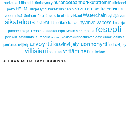
hurahdetaanherkkutatteihin
herkkutatti-ilta
kehittämiskysely
elinkaari
HELMI
elintarviketeollisuus
pelto
suojeluyhdistykset
sininen biotalous
Waterchain
veden pidättäminen
lähellä tuotettu
elintarvikkeet
pyhäjärven
sikatalous
hyvinvoivapossu
erikoiskasvit
marja
järvi
KOULU
resepti
järvipelastajat
tiedote
Osuuskauppa Keula
sieniresepti
järviwiki
satakunta lautasella
vesistökunnostusverkosto
emakkosikala
oppaat
arvoyrtti
luonnonyrtti
kasvinviljely
perunanviljely
peltoviljely
villisieni
yrittäminen
koulutus
lajikekoe
SEURAA MEITÄ FACEBOOKISSA