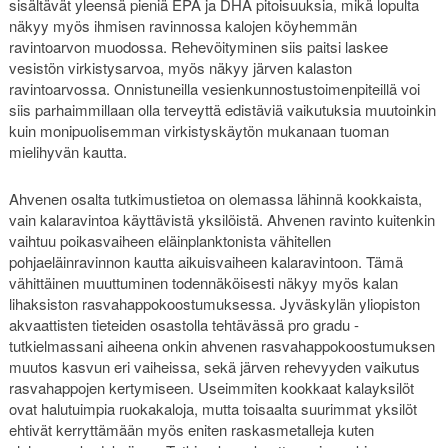
sisältävät yleensä pieniä EPA ja DHA pitoisuuksia, mikä lopulta
näkyy myös ihmisen ravinnossa kalojen köyhemmän
ravintoarvon muodossa. Rehevöityminen siis paitsi laskee
vesistön virkistysarvoa, myös näkyy järven kalaston
ravintoarvossa. Onnistuneilla vesienkunnostustoimenpiteillä voi
siis parhaimmillaan olla terveyttä edistäviä vaikutuksia muutoinkin
kuin monipuolisemman virkistyskäytön mukanaan tuoman
mielihyvän kautta.
Ahvenen osalta tutkimustietoa on olemassa lähinnä kookkaista,
vain kalaravintoa käyttävistä yksilöistä. Ahvenen ravinto kuitenkin
vaihtuu poikasvaiheen eläinplanktonista vähitellen
pohjaeläinravinnon kautta aikuisvaiheen kalaravintoon. Tämä
vähittäinen muuttuminen todennäköisesti näkyy myös kalan
lihaksiston rasvahappokoostumuksessa. Jyväskylän yliopiston
akvaattisten tieteiden osastolla tehtävässä pro gradu -
tutkielmassani aiheena onkin ahvenen rasvahappokoostumuksen
muutos kasvun eri vaiheissa, sekä järven rehevyyden vaikutus
rasvahappojen kertymiseen. Useimmiten kookkaat kalayksilöt
ovat halutuimpia ruokakaloja, mutta toisaalta suurimmat yksilöt
ehtivät kerryttämään myös eniten raskasmetalleja kuten