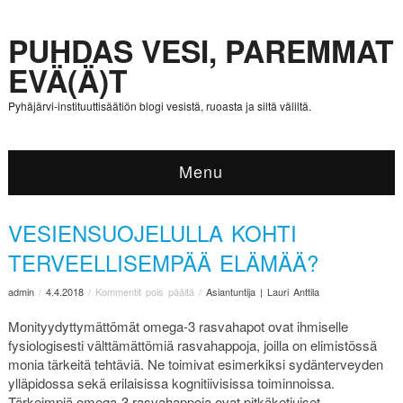
PUHDAS VESI, PAREMMAT
EVÄ(Ä)T
Pyhäjärvi-instituuttisäätiön blogi vesistä, ruoasta ja siltä väliltä.
Menu
VESIENSUOJELULLA KOHTI
TERVEELLISEMPÄÄ ELÄMÄÄ?
admin
/
4.4.2018
/
Kommentit pois päältä
/
Asiantuntija | Lauri Anttila
Monityydyttymättömät omega-3 rasvahapot ovat ihmiselle
fysiologisesti välttämättömiä rasvahappoja, joilla on elimistössä
monia tärkeitä tehtäviä. Ne toimivat esimerkiksi sydänterveyden
ylläpidossa sekä erilaisissa kognitiivisissa toiminnoissa.
Tärkeimpiä omega-3 rasvahappoja ovat pitkäketjuiset