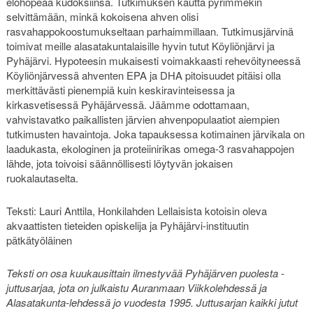
elohopeaa kudoksiinsa. Tutkimuksen kautta pyrimmekin
selvittämään, minkä kokoisena ahven olisi
rasvahappokoostumukseltaan parhaimmillaan. Tutkimusjärvinä
toimivat meille alasatakuntalaisille hyvin tutut Köyliönjärvi ja
Pyhäjärvi. Hypoteesin mukaisesti voimakkaasti rehevöityneessä
Köyliönjärvessä ahventen EPA ja DHA pitoisuudet pitäisi olla
merkittävästi pienempiä kuin keskiravinteisessa ja
kirkasvetisessä Pyhäjärvessä. Jäämme odottamaan,
vahvistavatko paikallisten järvien ahvenpopulaatiot aiempien
tutkimusten havaintoja. Joka tapauksessa kotimainen järvikala on
laadukasta, ekologinen ja proteiinirikas omega-3 rasvahappojen
lähde, jota toivoisi säännöllisesti löytyvän jokaisen
ruokalautaselta.
Teksti: Lauri Anttila, Honkilahden Lellaisista kotoisin oleva
akvaattisten tieteiden opiskelija ja Pyhäjärvi-instituutin
pätkätyöläinen
Teksti on osa kuukausittain ilmestyvää Pyhäjärven puolesta -
juttusarjaa, jota on julkaistu Auranmaan Viikkolehdessä ja
Alasatakunta-lehdessä jo vuodesta 1995. Juttusarjan kaikki jutut