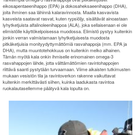
eikosapentaeenihappo (EPA) ja dokosaheksaeenihappo (DHA),
joita ihminen saa lähinnä kalaravinnosta. Maalla kasvavista
kasveista saatavat rasvat, kuten rypsiöljy, sisältävät ainoastaan
lyhytketjuista alfalinoleenihappoa (ALA), joka sellaisenaan ei ole
elimistölle käyttökelpoisessa muodossa. Elimistö pystyy kuitenkin
jonkin verran valmistamaan lyhytketjuisesta muodosta
pitkäketjuisia monityydyttymättömiä rasvahappoja (mm. EPA ja
DHA), mutta muuntotehokkuus on kuitenkin melko alhainen.
Tämän myötä kala onkin ihmiselle erinomainen omega-3
rasvahappojen lähde, jotta välttämättömien ravintohappojen
riittävä saanti pystytään turvaamaan. Viime aikaisten tutkimusten
mukaan vesistön tila ja ravintoverkon rakenne vaikuttavat
kuitenkin merkittävästi siihen, kuinka laadukasta ravintoa
ruokalautasellemme päätyvä kala lopulta on.