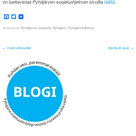
on luettavistaa Pyhäjärven suojeluohjelman sivuilta
täältä
.
Facebook
Twitter
Avainsanat:
Pyhäjärven puolesta
,
Pyhäjärvi
,
Pyhäjärvitutkimus
← Oodi nokkoselle
Kiertävät asiat →