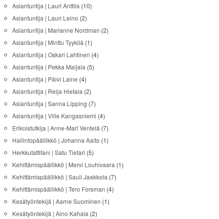
Asiantuntija | Lauri Anttila
(10)
Asiantuntija | Lauri Leino
(2)
Asiantuntija | Marianne Nordman
(2)
Asiantuntija | Minttu Tyykilä
(1)
Asiantuntija | Oskari Lahtinen
(4)
Asiantuntija | Pekka Maijala
(5)
Asiantuntija | Päivi Laine
(4)
Asiantuntija | Reija Hietala
(2)
Asiantuntija | Sanna Lipping
(7)
Asiantuntija | Ville Kangasniemi
(4)
Erikoistutkija | Anne-Mari Ventelä
(7)
Hallintopäällikkö | Johanna Aalto
(1)
Herkkutattifani | Satu Tietari
(5)
Kehittämispäällikkö | Mervi Louhivaara
(1)
Kehittämispäällikkö | Sauli Jaakkola
(7)
Kehittämispäällikkö | Tero Forsman
(4)
Kesätyöntekijä | Aarne Suominen
(1)
Kesätyöntekijä | Aino Kahala
(2)