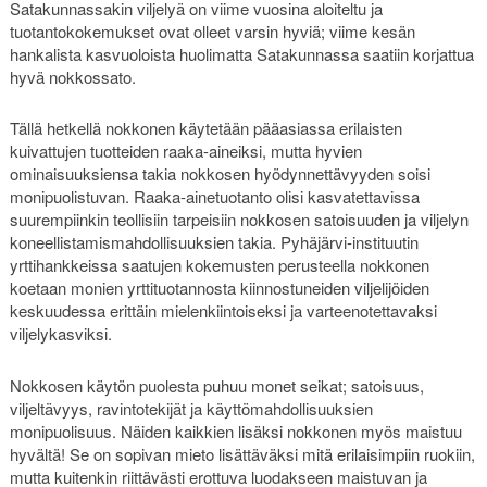
Satakunnassakin viljelyä on viime vuosina aloiteltu ja
tuotantokokemukset ovat olleet varsin hyviä; viime kesän
hankalista kasvuoloista huolimatta Satakunnassa saatiin korjattua
hyvä nokkossato.
Tällä hetkellä nokkonen käytetään pääasiassa erilaisten
kuivattujen tuotteiden raaka-aineiksi, mutta hyvien
ominaisuuksiensa takia nokkosen hyödynnettävyyden soisi
monipuolistuvan. Raaka-ainetuotanto olisi kasvatettavissa
suurempiinkin teollisiin tarpeisiin nokkosen satoisuuden ja viljelyn
koneellistamismahdollisuuksien takia. Pyhäjärvi-instituutin
yrttihankkeissa saatujen kokemusten perusteella nokkonen
koetaan monien yrttituotannosta kiinnostuneiden viljelijöiden
keskuudessa erittäin mielenkiintoiseksi ja varteenotettavaksi
viljelykasviksi.
Nokkosen käytön puolesta puhuu monet seikat; satoisuus,
viljeltävyys, ravintotekijät ja käyttömahdollisuuksien
monipuolisuus. Näiden kaikkien lisäksi nokkonen myös maistuu
hyvältä! Se on sopivan mieto lisättäväksi mitä erilaisimpiin ruokiin,
mutta kuitenkin riittävästi erottuva luodakseen maistuvan ja