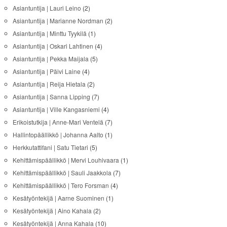
Asiantuntija | Lauri Leino
(2)
Asiantuntija | Marianne Nordman
(2)
Asiantuntija | Minttu Tyykilä
(1)
Asiantuntija | Oskari Lahtinen
(4)
Asiantuntija | Pekka Maijala
(5)
Asiantuntija | Päivi Laine
(4)
Asiantuntija | Reija Hietala
(2)
Asiantuntija | Sanna Lipping
(7)
Asiantuntija | Ville Kangasniemi
(4)
Erikoistutkija | Anne-Mari Ventelä
(7)
Hallintopäällikkö | Johanna Aalto
(1)
Herkkutattifani | Satu Tietari
(5)
Kehittämispäällikkö | Mervi Louhivaara
(1)
Kehittämispäällikkö | Sauli Jaakkola
(7)
Kehittämispäällikkö | Tero Forsman
(4)
Kesätyöntekijä | Aarne Suominen
(1)
Kesätyöntekijä | Aino Kahala
(2)
Kesätyöntekijä | Anna Kahala
(10)