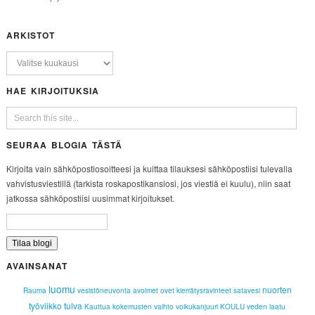
ARKISTOT
HAE KIRJOITUKSIA
SEURAA BLOGIA TÄSTÄ
Kirjoita vain sähköpostiosoitteesi ja kuittaa tilauksesi sähköpostiisi tulevalla
vahvistusviestillä (tarkista roskapostikansiosi, jos viestiä ei kuulu), niin saat
jatkossa sähköpostiisi uusimmat kirjoitukset.
AVAINSANAT
luomu
nuorten
Rauma
vesistöneuvonta
avoimet ovet
kierrätysravinteet
satavesi
työviikko
tulva
Kauttua
kokemusten vaihto
voikukanjuuri
KOULU
veden laatu