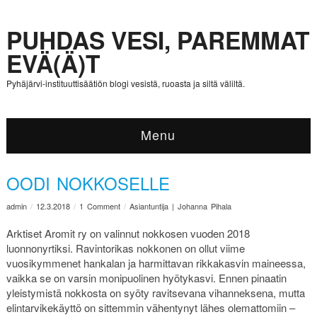
PUHDAS VESI, PAREMMAT
EVÄ(Ä)T
Pyhäjärvi-instituuttisäätiön blogi vesistä, ruoasta ja siltä väliltä.
Menu
OODI NOKKOSELLE
admin
/
12.3.2018
/
1 Comment
/
Asiantuntija | Johanna Pihala
Arktiset Aromit ry on valinnut nokkosen vuoden 2018
luonnonyrtiksi. Ravintorikas nokkonen on ollut viime
vuosikymmenet hankalan ja harmittavan rikkakasvin maineessa,
vaikka se on varsin monipuolinen hyötykasvi. Ennen pinaatin
yleistymistä nokkosta on syöty ravitsevana vihanneksena, mutta
elintarvikekäyttö on sittemmin vähentynyt lähes olemattomiin –