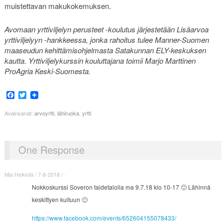
muistettavan makukokemuksen.
Avomaan yrttiviljelyn perusteet -koulutus järjestetään Lisäarvoa
yrttiviljelyyn -hankkeessa, jonka rahoitus tulee Manner-Suomen
maaseudun kehittämisohjelmasta Satakunnan ELY-keskuksen
kautta. Yrttiviljelykurssin kouluttajana toimii Marjo Marttinen
ProAgria Keski-Suomesta.
Facebook
Twitter
Avainsanat:
arvoyrtti
,
lähiruoka
,
yrtti
One Response
Mia Heikkilä / 7-8-2018 / ·
Nokkoskurssi Soveron taidetalolla ma 9.7.18 klo 10-17 🙂 Lähinnä
keskittyen kuituun 🙂
https://www.facebook.com/events/652604155078433/