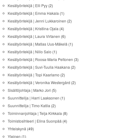
Kesätyöntekijä | Elli Pyy
(2)
Kesätyöntekijä | Emma Hakala
(1)
Kesätyöntekijä | Jenni Lukkaroinen
(2)
Kesätyöntekijä | Kristiina Ojala
(4)
Kesätyöntekijä | Laura Virtanen
(6)
Kesätyöntekijä | Matias Uus-Mäkelä
(1)
Kesätyöntekijä | Niilo Salo
(1)
Kesätyöntekijä | Roosa-Maria Peltonen
(3)
Kesätyöntekijä | Suvi-Tuulia Haakana
(2)
Kesätyöntekijä | Topi Kaarlamo
(2)
Kesätyöntekijä | Veronika Westergård
(2)
Sisältöjohtaja | Marko Jori
(5)
Suunnittelija | Harri Laaksonen
(1)
Suunnittelija | Timo Katila
(2)
Toiminnanjohtaja | Teija Kirkkala
(8)
Toimistosihteeri | Elina Suonpää
(4)
Yhteiskynä
(49)
Yleinen
(1)