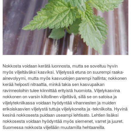
Nokkosta voidaan kerätä luonnosta, mutta se soveltuu hyvin
myös viljeltäväksi kasviksi. Viljelyssä etuna on suurempi raaka-
ainevolyymi, mutta myös kasvuolojen parempi hallinta; nokkonen
kerää helposti nitraattia, minkä takia sen kasvupaikan
ravinneoloihin tulee kiinnittää erityistä huomiota. Viljelykasvina
nokkonen on varsin kiitollinen viljeltävä, sillä se on satoisa ja
viljelytekniikassa voidaan hyödyntää vihannesten ja muiden
erikoiskasvien viljelystä tuttuja viljelykoneita ja -tekniikoita. Hyvinä
kesinä nokkosesta puidaan useampi lehtisato. Lehtien lisäksi
nokkosesta voidaan hyödyntää myös siemenet, varret ja juuret.
Suomessa nokkosta viljellään muutamilla hehtaareilla.