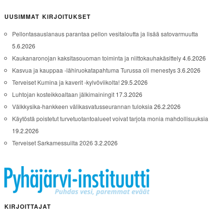
UUSIMMAT KIRJOITUKSET
Pellontasauslanaus parantaa pellon vesitaloutta ja lisää satovarmuutta
5.6.2026
Kaukanaronojan kaksitasouoman toiminta ja niittokauhakäsittely
4.6.2026
Kasvua ja kauppaa -lähiruokatapahtuma Turussa oli menestys
3.6.2026
Terveiset Kumina ja kaverit -kylvöviikolta!
29.5.2026
Luhtojan kosteikkoaltaan jälkimainingit
17.3.2026
Välkkysika-hankkeen välikasvatusseurannan tuloksia
26.2.2026
Käytöstä poistetut turvetuotantoalueet voivat tarjota monia mahdollisuuksia
19.2.2026
Terveiset Sarkamessuilta 2026
3.2.2026
KIRJOITTAJAT