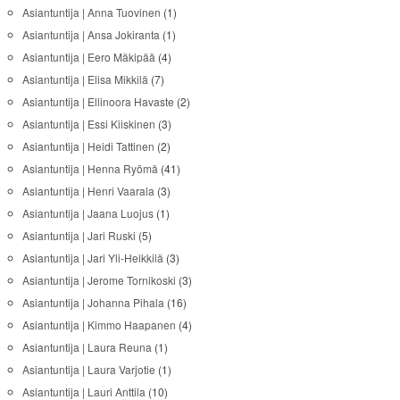
Asiantuntija | Anna Tuovinen
(1)
Asiantuntija | Ansa Jokiranta
(1)
Asiantuntija | Eero Mäkipää
(4)
Asiantuntija | Elisa Mikkilä
(7)
Asiantuntija | Ellinoora Havaste
(2)
Asiantuntija | Essi Kiiskinen
(3)
Asiantuntija | Heidi Tattinen
(2)
Asiantuntija | Henna Ryömä
(41)
Asiantuntija | Henri Vaarala
(3)
Asiantuntija | Jaana Luojus
(1)
Asiantuntija | Jari Ruski
(5)
Asiantuntija | Jari Yli-Heikkilä
(3)
Asiantuntija | Jerome Tornikoski
(3)
Asiantuntija | Johanna Pihala
(16)
Asiantuntija | Kimmo Haapanen
(4)
Asiantuntija | Laura Reuna
(1)
Asiantuntija | Laura Varjotie
(1)
Asiantuntija | Lauri Anttila
(10)