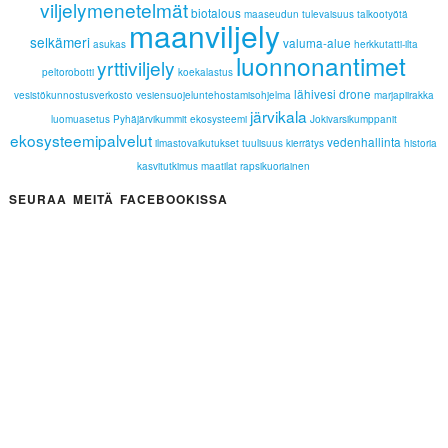
viljelymenetelmät
biotalous
maaseudun tulevaisuus
talkootyötä
maanviljely
selkämeri
valuma-alue
asukas
herkkutatti-ilta
luonnonantimet
yrttiviljely
peltorobotti
koekalastus
lähivesi
drone
vesistökunnostusverkosto
vesiensuojeluntehostamisohjelma
marjapiirakka
järvikala
luomuasetus
Pyhäjärvikummit
ekosysteemi
Jokivarsikumppanit
ekosysteemipalvelut
vedenhallinta
ilmastovaikutukset
tuulisuus
kierrätys
historia
kasvitutkimus
maatilat
rapsikuoriainen
SEURAA MEITÄ FACEBOOKISSA