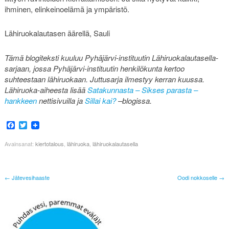
ihminen, elinkeinoelämä ja ympäristö.
Lähiruokalautasen äärellä, Sauli
Tämä blogiteksti kuuluu Pyhäjärvi-instituutin Lähiruokalautasella-
sarjaan, jossa Pyhäjärvi-instituutin henkilökunta kertoo
suhteestaan lähiruokaan. Juttusarja ilmestyy kerran kuussa.
Lähiruoka-aiheesta lisää
Satakunnasta – Sikses parasta –
hankkeen
nettisivuilla ja
Sillai kai?
–blogissa.
Facebook
Twitter
Avainsanat:
kiertotalous
,
lähiruoka
,
lähiruokalautasella
← Jätevesihaaste
Oodi nokkoselle →