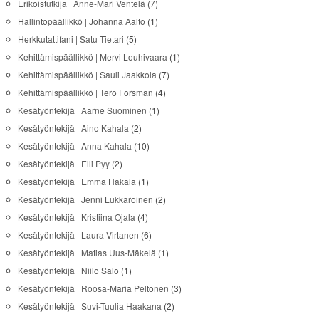
Erikoistutkija | Anne-Mari Ventelä
(7)
Hallintopäällikkö | Johanna Aalto
(1)
Herkkutattifani | Satu Tietari
(5)
Kehittämispäällikkö | Mervi Louhivaara
(1)
Kehittämispäällikkö | Sauli Jaakkola
(7)
Kehittämispäällikkö | Tero Forsman
(4)
Kesätyöntekijä | Aarne Suominen
(1)
Kesätyöntekijä | Aino Kahala
(2)
Kesätyöntekijä | Anna Kahala
(10)
Kesätyöntekijä | Elli Pyy
(2)
Kesätyöntekijä | Emma Hakala
(1)
Kesätyöntekijä | Jenni Lukkaroinen
(2)
Kesätyöntekijä | Kristiina Ojala
(4)
Kesätyöntekijä | Laura Virtanen
(6)
Kesätyöntekijä | Matias Uus-Mäkelä
(1)
Kesätyöntekijä | Niilo Salo
(1)
Kesätyöntekijä | Roosa-Maria Peltonen
(3)
Kesätyöntekijä | Suvi-Tuulia Haakana
(2)