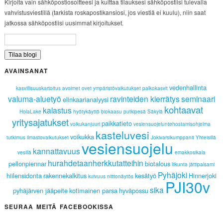
Kirjoita vain sähköpostiosoitteesi ja kuittaa tilauksesi sähköpostiisi tulevalla
vahvistusviestillä (tarkista roskapostikansiosi, jos viestiä ei kuulu), niin saat
jatkossa sähköpostiisi uusimmat kirjoitukset.
AVAINSANAT
vedenhallinta
kasvillisuuskartoitus
avoimet ovet
ympäristövaikutukset
palkokasvit
valuma-aluetyö
ravinteiden kierrätys
seminaari
elinkaarianalyysi
kohtaavat
kalastus
HolaLake
hyötykäyttö
biokaasu
putkipesä
Säkylä
yritysajatukset
paikkatieto
voikukanjuuri
vesiensuojeluntehostamisohjelma
kasteluvesi
voikukka
tutkimus
ilmastovaikutukset
Jokivarsikumppanit
Yhteisillä
vesiensuojelu
kannattavuus
vesillä
emakkosikala
hurahdetaanherkkutatteihin
pellonpiennar
biotalous
liikunta
jättipalsami
Pyhäjoki
hiilensidonta
rakennekalkitus
kesätyö
Hinnerjoki
kuivuus
niittonäytös
PJI30v
sika
pyhäjärven jääpeite
kotimainen parsa
hyväpossu
SEURAA MEITÄ FACEBOOKISSA