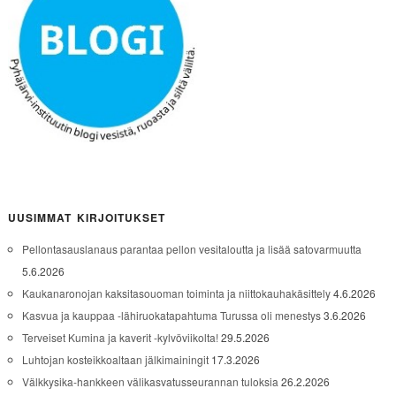
UUSIMMAT KIRJOITUKSET
Pellontasauslanaus parantaa pellon vesitaloutta ja lisää satovarmuutta
5.6.2026
Kaukanaronojan kaksitasouoman toiminta ja niittokauhakäsittely
4.6.2026
Kasvua ja kauppaa -lähiruokatapahtuma Turussa oli menestys
3.6.2026
Terveiset Kumina ja kaverit -kylvöviikolta!
29.5.2026
Luhtojan kosteikkoaltaan jälkimainingit
17.3.2026
Välkkysika-hankkeen välikasvatusseurannan tuloksia
26.2.2026