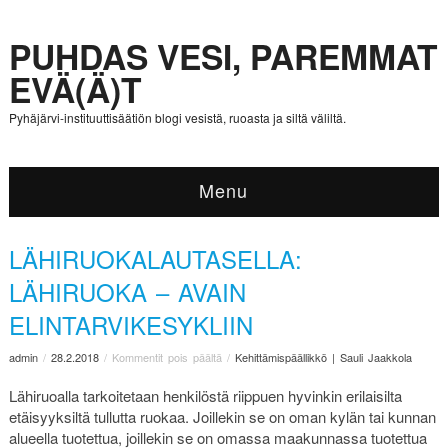
PUHDAS VESI, PAREMMAT
EVÄ(Ä)T
Pyhäjärvi-instituuttisäätiön blogi vesistä, ruoasta ja siltä väliltä.
Menu
LÄHIRUOKALAUTASELLA:
LÄHIRUOKA – AVAIN
ELINTARVIKESYKLIIN
admin
/
28.2.2018
/
Kommentit pois päältä
/
Kehittämispäällikkö | Sauli Jaakkola
Lähiruoalla tarkoitetaan henkilöstä riippuen hyvinkin erilaisilta
etäisyyksiltä tullutta ruokaa. Joillekin se on oman kylän tai kunnan
alueella tuotettua, joillekin se on omassa maakunnassa tuotettua