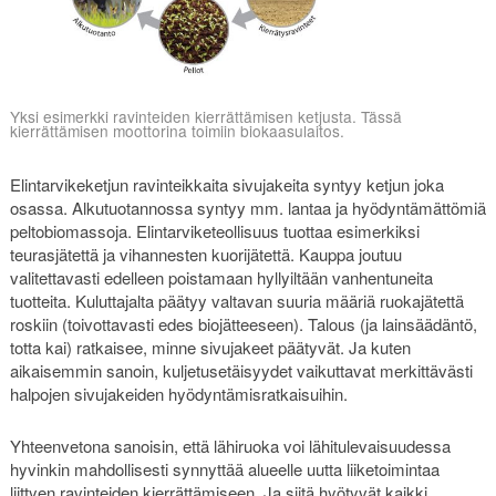
Yksi esimerkki ravinteiden kierrättämisen ketjusta. Tässä
kierrättämisen moottorina toimiin biokaasulaitos.
Elintarvikeketjun ravinteikkaita sivujakeita syntyy ketjun joka
osassa. Alkutuotannossa syntyy mm. lantaa ja hyödyntämättömiä
peltobiomassoja. Elintarviketeollisuus tuottaa esimerkiksi
teurasjätettä ja vihannesten kuorijätettä. Kauppa joutuu
valitettavasti edelleen poistamaan hyllyiltään vanhentuneita
tuotteita. Kuluttajalta päätyy valtavan suuria määriä ruokajätettä
roskiin (toivottavasti edes biojätteeseen). Talous (ja lainsäädäntö,
totta kai) ratkaisee, minne sivujakeet päätyvät. Ja kuten
aikaisemmin sanoin, kuljetusetäisyydet vaikuttavat merkittävästi
halpojen sivujakeiden hyödyntämisratkaisuihin.
Yhteenvetona sanoisin, että lähiruoka voi lähitulevaisuudessa
hyvinkin mahdollisesti synnyttää alueelle uutta liiketoimintaa
liittyen ravinteiden kierrättämiseen. Ja siitä hyötyvät kaikki,