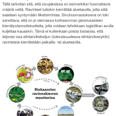
Tällä tarkoitan sitä, että sivujakeissa on esimerkiksi huomattavia
määriä vettä. Ravinteet tulisikin kierrättää aluetasolla, jotta siitä
saadaan syntymään liiketoimintaa. Sivuhuomautuksena on toki
sanottava, että on jo olemassa korkeamman jalostusasteen
kierrätyslannoitetuotteita, joita voidaan tehokkaan logistiikan avulla
kuljettaa kauaskin. Tämä ei kuitenkaan poista tosiasiaa, että
leijonan osa elintarvikeketjun (tulevaisuudessa elintarvikesyklin)
ravinteista kierrätetään paikallis- tai aluetasolla.