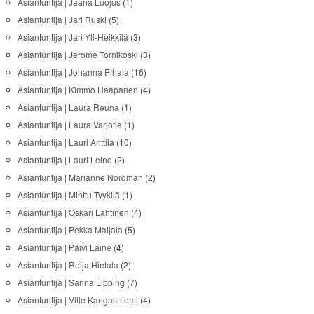
Asiantuntija | Jaana Luojus
(1)
Asiantuntija | Jari Ruski
(5)
Asiantuntija | Jari Yli-Heikkilä
(3)
Asiantuntija | Jerome Tornikoski
(3)
Asiantuntija | Johanna Pihala
(16)
Asiantuntija | Kimmo Haapanen
(4)
Asiantuntija | Laura Reuna
(1)
Asiantuntija | Laura Varjotie
(1)
Asiantuntija | Lauri Anttila
(10)
Asiantuntija | Lauri Leino
(2)
Asiantuntija | Marianne Nordman
(2)
Asiantuntija | Minttu Tyykilä
(1)
Asiantuntija | Oskari Lahtinen
(4)
Asiantuntija | Pekka Maijala
(5)
Asiantuntija | Päivi Laine
(4)
Asiantuntija | Reija Hietala
(2)
Asiantuntija | Sanna Lipping
(7)
Asiantuntija | Ville Kangasniemi
(4)