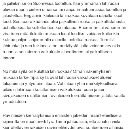
ja joillekin se on Suomessa tuotettua. Itse ymmärrän lähiruoan
olevan suurin piirtein omassa tai naapurimaakunnassa tuotettua ja
jalostettua. Englannin kielessä lähiruokaa kuvataan sanalla local
food. Sen suora käännös olisi paikallinen ruoka ja paikallistahosta
puhuttaessa tarkoitettaneen kuntatasoa. Enemmän tai vähemmän
virallisen määritelmän mukaan local foodiksi voidaan kuitenkin
kutsua paljon laajemmalla alueella tuotettua ruokaa. Termillä
lähiruoka ja sen tulkinnalla on merkitystä, jotta voidaan arvioida
ruuan ja sen kierron vaikutusta alueelliseen tai paikalliseen
tasoon.
No mitä syitä on kuluttaa lähiruokaa? Oman näkemykseni
mukaan tärkeimpiä syitä ovat lähiruoan vaikutukset alueen
talouteen ja yritystoimintaan. Vähintään yhtä merkityksellisinä
pitäisin lähiruoan kuluttamisen vaikutuksia ruuan ja sen
sivujakeiden sisältämien ravinteiden kierrättämiseen ja tätä kautta
ympäristöön.
Ravinteiden kierrätyksessä erilaisten jakeiden maantieteellisellä
sijainnilla on suuri merkitys. Tämä johtuu siitä, että ainakin vielä
kierrätettävien jakeiden ravinnetiheydet ovat suhteellisen alhaisia.