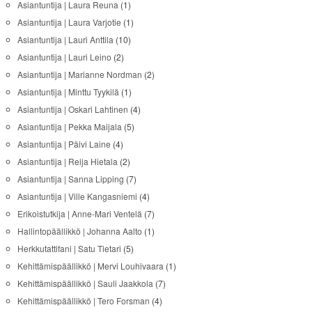
Asiantuntija | Laura Reuna
(1)
Asiantuntija | Laura Varjotie
(1)
Asiantuntija | Lauri Anttila
(10)
Asiantuntija | Lauri Leino
(2)
Asiantuntija | Marianne Nordman
(2)
Asiantuntija | Minttu Tyykilä
(1)
Asiantuntija | Oskari Lahtinen
(4)
Asiantuntija | Pekka Maijala
(5)
Asiantuntija | Päivi Laine
(4)
Asiantuntija | Reija Hietala
(2)
Asiantuntija | Sanna Lipping
(7)
Asiantuntija | Ville Kangasniemi
(4)
Erikoistutkija | Anne-Mari Ventelä
(7)
Hallintopäällikkö | Johanna Aalto
(1)
Herkkutattifani | Satu Tietari
(5)
Kehittämispäällikkö | Mervi Louhivaara
(1)
Kehittämispäällikkö | Sauli Jaakkola
(7)
Kehittämispäällikkö | Tero Forsman
(4)