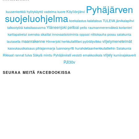
Pyhäjärven
Köyliönjärvi
kuusenkerkkä
hyötykäyttö
vadelma
kuore
suojeluohjelma
koekalastus
kalatalous
TULEVA
järvikalapihvi
Yläneenjoki
peltoai
talkootyötä
kaksitasouoma
pelto
raumanmerenväkeä
korianteri
karttapalvelut
svenska
sikatilat
innovaatiotoiminta
niittokauha
possu
satakunta
oppaat
maanrakenne
viljelymenetelmät
lautasella
Hinnerjoki
herkkutattifani
pyöräilyviikko
luonnonyrtti
hurahdetaanherkkutatteihin
kasvukausikatsaus
pihlajanmarja
Satakunta
viljely
Rikkaat rannat
tulva
Säkylä
minttu
Pyhäjärviralli
emakkosikala
kuminajakaverit
vesistö
PJI30v
SEURAA MEITÄ FACEBOOKISSA