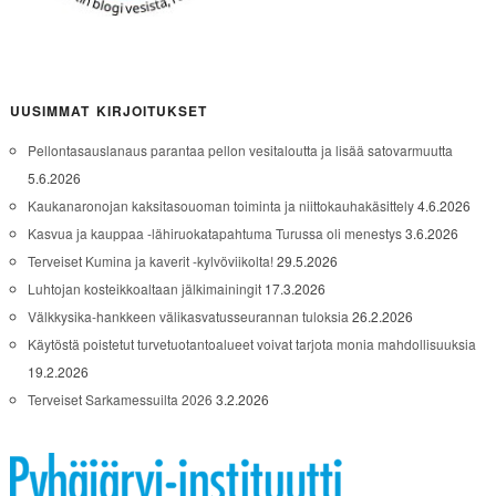
UUSIMMAT KIRJOITUKSET
Pellontasauslanaus parantaa pellon vesitaloutta ja lisää satovarmuutta
5.6.2026
Kaukanaronojan kaksitasouoman toiminta ja niittokauhakäsittely
4.6.2026
Kasvua ja kauppaa -lähiruokatapahtuma Turussa oli menestys
3.6.2026
Terveiset Kumina ja kaverit -kylvöviikolta!
29.5.2026
Luhtojan kosteikkoaltaan jälkimainingit
17.3.2026
Välkkysika-hankkeen välikasvatusseurannan tuloksia
26.2.2026
Käytöstä poistetut turvetuotantoalueet voivat tarjota monia mahdollisuuksia
19.2.2026
Terveiset Sarkamessuilta 2026
3.2.2026