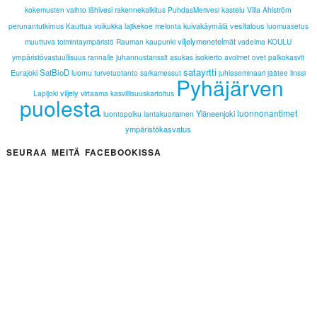
kokemusten vaihto
lähivesi
rakennekalkitus
kastelu
Villa Ahlström
PuhdasMerivesi
vesitalous
perunantutkimus
Kauttua
voikukka
lajikekoe
melonta
kuivakäymälä
luomuasetus
viljelymenetelmät
muuttuva toimintaympäristö
Rauman kaupunki
vadelma
KOULU
ympäristövastuullisuus
rannalle
juhannustanssit
asukas
isokierto
avoimet ovet
palkokasvit
satayrtti
SatBioD
Eurajoki
luomu
turvetuotanto
sarkamessut
juhlaseminaari
jäätee
linssi
Pyhäjärven
viljely
Lapijoki
virtaama
kasvillisuuskartoitus
puolesta
luonnonantimet
Yläneenjoki
luontopolku
lantakuoriainen
ympäristökasvatus
SEURAA MEITÄ FACEBOOKISSA