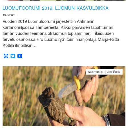
LUOMUFOORUMI 2019, LUOMUN KASVULOIKKA
19.3.2019
Vuoden 2019 Luomufoorumi järjestettiin Ahlmanin
kartanomiljöössä Tampereella. Kaksi päiväisen tapahtuman
tämän vuoden teemana oli luomun tuplaaminen. Tilaisuuden
tervetulosanoissa Pro Luomu ry:n toiminnanjohtaja Marja-Riitta
Kottila ilmoittikin…
Facebook
Twitter
Asiantuntija | Jari Ruski