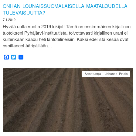
ONHAN LOUNAISSUOMALAISELLA MAATALOUDELLA
TULEVAISUUTTA?
7.1.2019
Hyvää uutta vuotta 2019 lukijat! Tämä on ensimmäinen kirjallinen
tuotokseni Pyhäjärvi-instituutista, toivottavasti kirjallinen urani ei
kuitenkaan kaadu heti lähtötelineisiin. Kaksi edellistä kesää ovat
osoittaneet ääripäillään…
Facebook
Twitter
Asiantuntija | Johanna Pihala