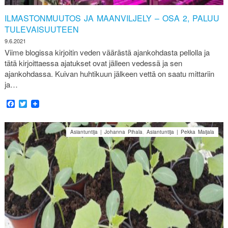
ILMASTONMUUTOS JA MAANVILJELY – OSA 2, PALUU
TULEVAISUUTEEN
9.6.2021
Viime blogissa kirjoitin veden väärästä ajankohdasta pellolla ja
tätä kirjoittaessa ajatukset ovat jälleen vedessä ja sen
ajankohdassa. Kuivan huhtikuun jälkeen vettä on saatu mittariin
ja…
Facebook
Twitter
Asiantuntija | Johanna Pihala
,
Asiantuntija | Pekka Maijala