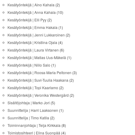
Kesätyöntekijä | Aino Kahala
(2)
Kesätyöntekijä | Anna Kahala
(10)
Kesätyöntekijä | Elli Pyy
(2)
Kesätyöntekijä | Emma Hakala
(1)
Kesätyöntekijä | Jenni Lukkaroinen
(2)
Kesätyöntekijä | Kristiina Ojala
(4)
Kesätyöntekijä | Laura Virtanen
(6)
Kesätyöntekijä | Matias Uus-Mäkelä
(1)
Kesätyöntekijä | Niilo Salo
(1)
Kesätyöntekijä | Roosa-Maria Peltonen
(3)
Kesätyöntekijä | Suvi-Tuulia Haakana
(2)
Kesätyöntekijä | Topi Kaarlamo
(2)
Kesätyöntekijä | Veronika Westergård
(2)
Sisältöjohtaja | Marko Jori
(5)
Suunnittelija | Harri Laaksonen
(1)
Suunnittelija | Timo Katila
(2)
Toiminnanjohtaja | Teija Kirkkala
(8)
Toimistosihteeri | Elina Suonpää
(4)