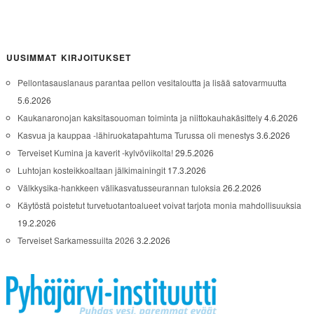
UUSIMMAT KIRJOITUKSET
Pellontasauslanaus parantaa pellon vesitaloutta ja lisää satovarmuutta
5.6.2026
Kaukanaronojan kaksitasouoman toiminta ja niittokauhakäsittely
4.6.2026
Kasvua ja kauppaa -lähiruokatapahtuma Turussa oli menestys
3.6.2026
Terveiset Kumina ja kaverit -kylvöviikolta!
29.5.2026
Luhtojan kosteikkoaltaan jälkimainingit
17.3.2026
Välkkysika-hankkeen välikasvatusseurannan tuloksia
26.2.2026
Käytöstä poistetut turvetuotantoalueet voivat tarjota monia mahdollisuuksia
19.2.2026
Terveiset Sarkamessuilta 2026
3.2.2026