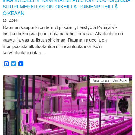
SUURI MERKITYS ON OIKEILLA TOIMENPITEILLÄ
OIKEAAN
23.1.2024
Rauman kaupunki on tehnyt pitkään yhteistyötä Pyhäjärvi-
instituutin kanssa ja on mukana rahoittamassa Alkutuotannon
kasvu- ja vastuullisuusohjelmaa. Rauman alueella on
monipuolista alkutuotantoa niin eläintuotannon kuin
kasvintuotannonkin…
Facebook
Twitter
Asiantuntija | Jari Ruski