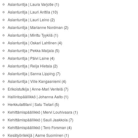
Asiantuntija | Laura Varjotie
(1)
Asiantuntija | Lauri Anttila
(10)
Asiantuntija | Lauri Leino
(2)
Asiantuntija | Marianne Nordman
(2)
Asiantuntija | Minttu Tyykilä
(1)
Asiantuntija | Oskari Lahtinen
(4)
Asiantuntija | Pekka Maijala
(5)
Asiantuntija | Päivi Laine
(4)
Asiantuntija | Reija Hietala
(2)
Asiantuntija | Sanna Lipping
(7)
Asiantuntija | Ville Kangasniemi
(4)
Erikoistutkija | Anne-Mari Ventelä
(7)
Hallintopäällikkö | Johanna Aalto
(1)
Herkkutattifani | Satu Tietari
(5)
Kehittämispäällikkö | Mervi Louhivaara
(1)
Kehittämispäällikkö | Sauli Jaakkola
(7)
Kehittämispäällikkö | Tero Forsman
(4)
Kesätyöntekijä | Aarne Suominen
(1)