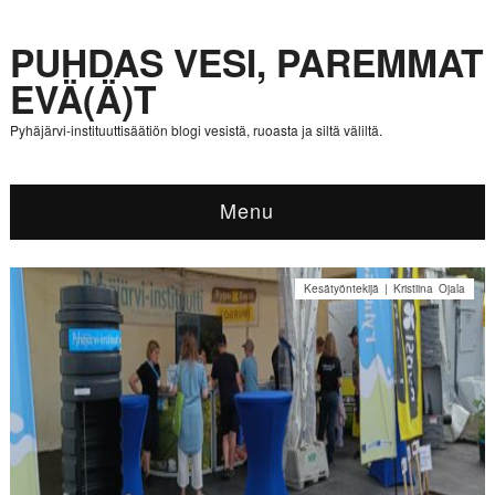
PUHDAS VESI, PAREMMAT
EVÄ(Ä)T
Pyhäjärvi-instituuttisäätiön blogi vesistä, ruoasta ja siltä väliltä.
Menu
Kesätyöntekijä | Kristiina Ojala