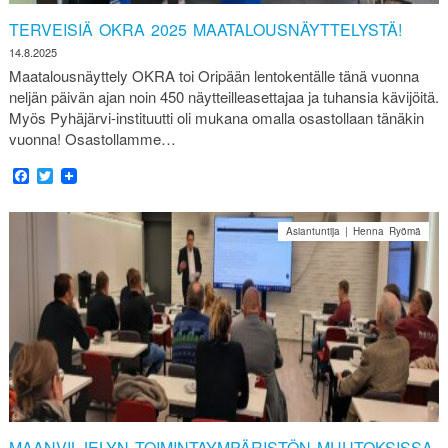
TERVEISIÄ OKRA 2025 MAATALOUSNÄYTTELYSTÄ!
14.8.2025
Maatalousnäyttely OKRA toi Oripään lentokentälle tänä vuonna
neljän päivän ajan noin 450 näytteilleasettajaa ja tuhansia kävijöitä.
Myös Pyhäjärvi-instituutti oli mukana omalla osastollaan tänäkin
vuonna! Osastollamme…
Facebook
Twitter
Asiantuntija | Henna Ryömä
MAANVILJELYN TOIMINTAYMPÄRISTÖN MUUTOKSISSA