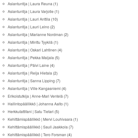
Asiantuntija | Laura Reuna
(1)
Asiantuntija | Laura Varjotie
(1)
Asiantuntija | Lauri Anttila
(10)
Asiantuntija | Lauri Leino
(2)
Asiantuntija | Marianne Nordman
(2)
Asiantuntija | Minttu Tyykilä
(1)
Asiantuntija | Oskari Lahtinen
(4)
Asiantuntija | Pekka Maijala
(5)
Asiantuntija | Päivi Laine
(4)
Asiantuntija | Reija Hietala
(2)
Asiantuntija | Sanna Lipping
(7)
Asiantuntija | Ville Kangasniemi
(4)
Erikoistutkija | Anne-Mari Ventelä
(7)
Hallintopäällikkö | Johanna Aalto
(1)
Herkkutattifani | Satu Tietari
(5)
Kehittämispäällikkö | Mervi Louhivaara
(1)
Kehittämispäällikkö | Sauli Jaakkola
(7)
Kehittämispäällikkö | Tero Forsman
(4)