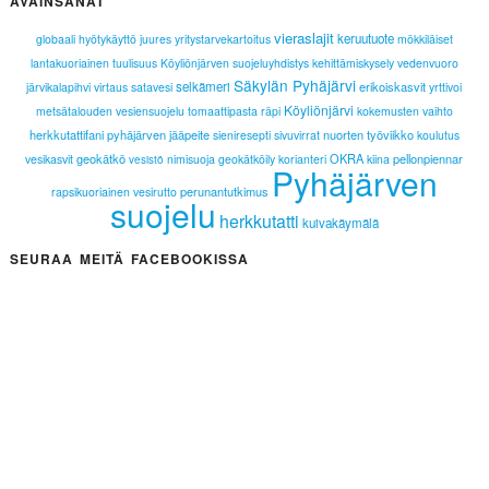
AVAINSANAT
vieraslajit
keruutuote
globaali
hyötykäyttö
juures
yritystarvekartoitus
mökkiläiset
lantakuoriainen
tuulisuus
Köyliönjärven suojeluyhdistys
kehittämiskysely
vedenvuoro
Säkylän Pyhäjärvi
selkämeri
erikoiskasvit
järvikalapihvi
virtaus
satavesi
yrttivoi
Köyliönjärvi
metsätalouden vesiensuojelu
tomaattipasta
räpi
kokemusten vaihto
herkkutattifani
pyhäjärven jääpeite
nuorten työviikko
sieniresepti
sivuvirrat
koulutus
geokätkö
OKRA
pellonpiennar
vesikasvit
nimisuoja
geokätköily
korianteri
kiina
vesistö
Pyhäjärven
perunantutkimus
rapsikuoriainen
vesirutto
suojelu
herkkutatti
kuivakäymälä
SEURAA MEITÄ FACEBOOKISSA