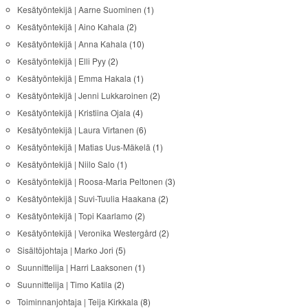
Kesätyöntekijä | Aarne Suominen
(1)
Kesätyöntekijä | Aino Kahala
(2)
Kesätyöntekijä | Anna Kahala
(10)
Kesätyöntekijä | Elli Pyy
(2)
Kesätyöntekijä | Emma Hakala
(1)
Kesätyöntekijä | Jenni Lukkaroinen
(2)
Kesätyöntekijä | Kristiina Ojala
(4)
Kesätyöntekijä | Laura Virtanen
(6)
Kesätyöntekijä | Matias Uus-Mäkelä
(1)
Kesätyöntekijä | Niilo Salo
(1)
Kesätyöntekijä | Roosa-Maria Peltonen
(3)
Kesätyöntekijä | Suvi-Tuulia Haakana
(2)
Kesätyöntekijä | Topi Kaarlamo
(2)
Kesätyöntekijä | Veronika Westergård
(2)
Sisältöjohtaja | Marko Jori
(5)
Suunnittelija | Harri Laaksonen
(1)
Suunnittelija | Timo Katila
(2)
Toiminnanjohtaja | Teija Kirkkala
(8)