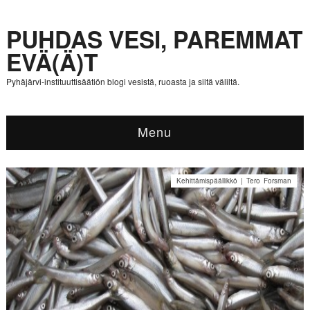
PUHDAS VESI, PAREMMAT
EVÄ(Ä)T
Pyhäjärvi-instituuttisäätiön blogi vesistä, ruoasta ja siltä väliltä.
Menu
Kehittämispäällikkö | Tero Forsman