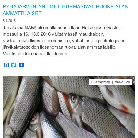
PYHÄJÄRVEN ANTIMET HURMASIVAT RUOKA-ALAN
AMMATTILAISET
6.4.2016
Järvikalaa NAM! oli omalla osastollaan Helsingissä Gastro –
messuilla 16.-18.3.2016 välittämässä maukkaiden,
ravitsemuksellisesti erinomaisten, vähähiilisten ja ekologisten
järvikalatuotteiden ilosanomaa ruoka-alan ammattilaisille.
Viestinnän tukena meillä oli oma…
Facebook
Twitter
Sisältöjohtaja | Marko Jori