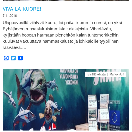
VIVA LA KUORE!
7.11.2016
Ulappavesillä viihtyvä kuore, tai paikallisemmin norssi, on yksi
Pyhäjärven runsaslukuisimmista kalalajeista. Vihertävän,
kyljistään hopean harmaan pienehkön kalan tuntomerkkeihin
kuuluvat vakuuttava hammaskalusto ja lohikaloille tyypillinen
rasvaevä….
Facebook
Twitter
Sisältöjohtaja | Marko Jori