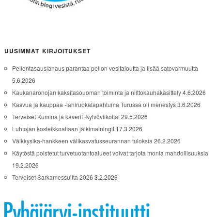
UUSIMMAT KIRJOITUKSET
Pellontasauslanaus parantaa pellon vesitaloutta ja lisää satovarmuutta
5.6.2026
Kaukanaronojan kaksitasouoman toiminta ja niittokauhakäsittely
4.6.2026
Kasvua ja kauppaa -lähiruokatapahtuma Turussa oli menestys
3.6.2026
Terveiset Kumina ja kaverit -kylvöviikolta!
29.5.2026
Luhtojan kosteikkoaltaan jälkimainingit
17.3.2026
Välkkysika-hankkeen välikasvatusseurannan tuloksia
26.2.2026
Käytöstä poistetut turvetuotantoalueet voivat tarjota monia mahdollisuuksia
19.2.2026
Terveiset Sarkamessuilta 2026
3.2.2026