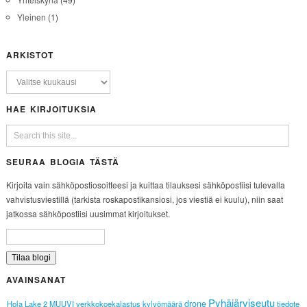
Yleinen
(1)
ARKISTOT
HAE KIRJOITUKSIA
SEURAA BLOGIA TÄSTÄ
Kirjoita vain sähköpostiosoitteesi ja kuittaa tilauksesi sähköpostiisi tulevalla
vahvistusviestillä (tarkista roskapostikansiosi, jos viestiä ei kuulu), niin saat
jatkossa sähköpostiisi uusimmat kirjoitukset.
AVAINSANAT
Pyhäjärviseutu
drone
Hola Lake 2
MUUVI
verkkokoekalastus
kylvömäärä
tiedote