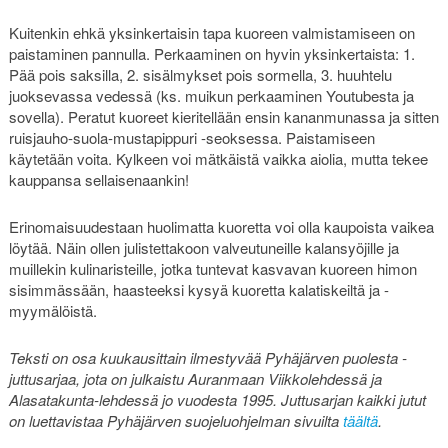
Kuitenkin ehkä yksinkertaisin tapa kuoreen valmistamiseen on
paistaminen pannulla. Perkaaminen on hyvin yksinkertaista: 1.
Pää pois saksilla, 2. sisälmykset pois sormella, 3. huuhtelu
juoksevassa vedessä (ks. muikun perkaaminen Youtubesta ja
sovella). Peratut kuoreet kieritellään ensin kananmunassa ja sitten
ruisjauho-suola-mustapippuri -seoksessa. Paistamiseen
käytetään voita. Kylkeen voi mätkäistä vaikka aiolia, mutta tekee
kauppansa sellaisenaankin!
Erinomaisuudestaan huolimatta kuoretta voi olla kaupoista vaikea
löytää. Näin ollen julistettakoon valveutuneille kalansyöjille ja
muillekin kulinaristeille, jotka tuntevat kasvavan kuoreen himon
sisimmässään, haasteeksi kysyä kuoretta kalatiskeiltä ja -
myymälöistä.
Teksti on osa kuukausittain ilmestyvää Pyhäjärven puolesta -
juttusarjaa, jota on julkaistu Auranmaan Viikkolehdessä ja
Alasatakunta-lehdessä jo vuodesta 1995. Juttusarjan kaikki jutut
on luettavistaa Pyhäjärven suojeluohjelman sivuilta
täältä
.