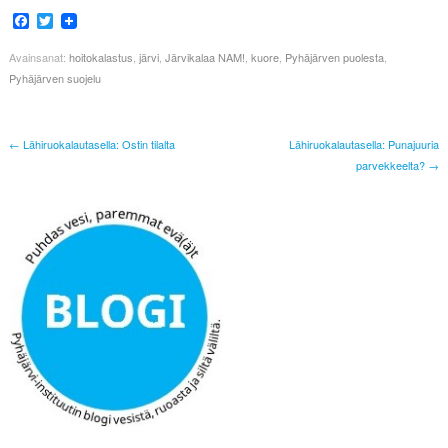
Facebook
Twitter
Avainsanat:
hoitokalastus
,
järvi
,
Järvikalaa NAM!
,
kuore
,
Pyhäjärven puolesta
,
Pyhäjärven suojelu
← Lähiruokalautasella: Ostin tilalta
Lähiruokalautasella: Punajuuria
parvekkeelta? →