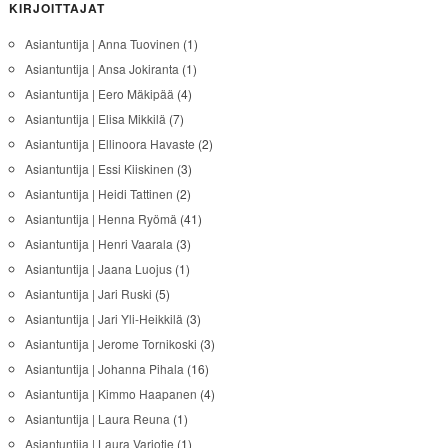
KIRJOITTAJAT
Asiantuntija | Anna Tuovinen
(1)
Asiantuntija | Ansa Jokiranta
(1)
Asiantuntija | Eero Mäkipää
(4)
Asiantuntija | Elisa Mikkilä
(7)
Asiantuntija | Ellinoora Havaste
(2)
Asiantuntija | Essi Kiiskinen
(3)
Asiantuntija | Heidi Tattinen
(2)
Asiantuntija | Henna Ryömä
(41)
Asiantuntija | Henri Vaarala
(3)
Asiantuntija | Jaana Luojus
(1)
Asiantuntija | Jari Ruski
(5)
Asiantuntija | Jari Yli-Heikkilä
(3)
Asiantuntija | Jerome Tornikoski
(3)
Asiantuntija | Johanna Pihala
(16)
Asiantuntija | Kimmo Haapanen
(4)
Asiantuntija | Laura Reuna
(1)
Asiantuntija | Laura Varjotie
(1)