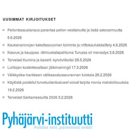
UUSIMMAT KIRJOITUKSET
Pellontasauslanaus parantaa pellon vesitaloutta ja lisää satovarmuutta
5.6.2026
Kaukanaronojan kaksitasouoman toiminta ja niittokauhakäsittely
4.6.2026
Kasvua ja kauppaa -lähiruokatapahtuma Turussa oli menestys
3.6.2026
Terveiset Kumina ja kaverit -kylvöviikolta!
29.5.2026
Luhtojan kosteikkoaltaan jälkimainingit
17.3.2026
Välkkysika-hankkeen välikasvatusseurannan tuloksia
26.2.2026
Käytöstä poistetut turvetuotantoalueet voivat tarjota monia mahdollisuuksia
19.2.2026
Terveiset Sarkamessuilta 2026
3.2.2026