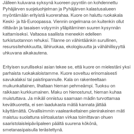
Jälleen kuluvana syksynä kuoreen pyyntiin on kohdennettu
Pyhäjärven suojeluohjelman ja Pyhäjärven kalastusalueen
myöntämään erityistä kuorerahaa. Kuore on haluttu ruokakala
Keski- ja Itä-Euroopassa. Viennin ongelmana on kuitenkin ollut
riittävän ja tasaisen volyymin ylläpitäminen suuren kysynnän
kattamiseksi. Valtaosa saaliista meneekin edelleen
turkistuotannon rehuksi. Tilanne on vähintäänkin surullinen,
resurssitehokkuutta, lähiruokaa, ekologisuutta ja vähähiilisyyttä
uhkuvana aikakautena.
Erityisen surulliseksi asian tekee se, että kuore on mielestäni yksi
parhaista ruokakaloistamme. Kuore soveltuu erinomaisesti
savukalaksi tai paistinpannulle. Kala on rakenteeltaan
muikunkaltainen, lihaltaan hieman pehmeämpi. Tuoksu on
raikkaan kurkkumainen. Maku on hienostunut, hieman kuhaa
muistuttava. Ja mikäli onnistuu saamaan mädin turvottamaa
kevätkuoretta, ei sen laadukasta mätiä kannata jättää
käyttämättä. Oivallisimmin vaaleankeltainen pienirakeinen mäti
maistuu suolattuna siirtoalustan virkaa toimittavan ohuen
saaristolaisleipäviipaleen päältä suurena kökönä,
smetanasipaisulla terästettynä.