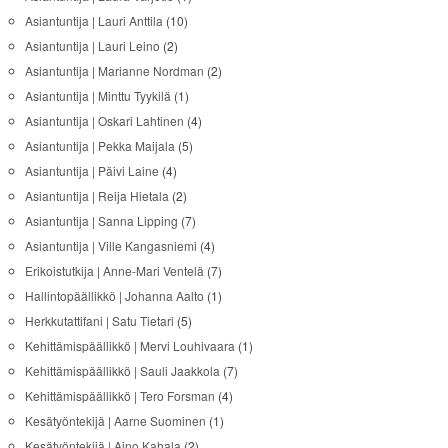
Asiantuntija | Lauri Anttila
(10)
Asiantuntija | Lauri Leino
(2)
Asiantuntija | Marianne Nordman
(2)
Asiantuntija | Minttu Tyykilä
(1)
Asiantuntija | Oskari Lahtinen
(4)
Asiantuntija | Pekka Maijala
(5)
Asiantuntija | Päivi Laine
(4)
Asiantuntija | Reija Hietala
(2)
Asiantuntija | Sanna Lipping
(7)
Asiantuntija | Ville Kangasniemi
(4)
Erikoistutkija | Anne-Mari Ventelä
(7)
Hallintopäällikkö | Johanna Aalto
(1)
Herkkutattifani | Satu Tietari
(5)
Kehittämispäällikkö | Mervi Louhivaara
(1)
Kehittämispäällikkö | Sauli Jaakkola
(7)
Kehittämispäällikkö | Tero Forsman
(4)
Kesätyöntekijä | Aarne Suominen
(1)
Kesätyöntekijä | Aino Kahala
(2)