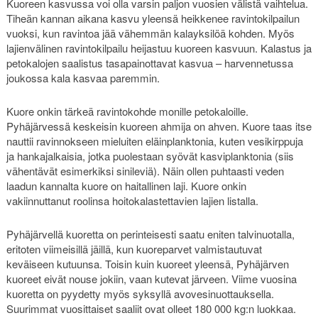
Kuoreen kasvussa voi olla varsin paljon vuosien välistä vaihtelua.
Tiheän kannan aikana kasvu yleensä heikkenee ravintokilpailun
vuoksi, kun ravintoa jää vähemmän kalayksilöä kohden. Myös
lajienvälinen ravintokilpailu heijastuu kuoreen kasvuun. Kalastus ja
petokalojen saalistus tasapainottavat kasvua – harvennetussa
joukossa kala kasvaa paremmin.
Kuore onkin tärkeä ravintokohde monille petokaloille.
Pyhäjärvessä keskeisin kuoreen ahmija on ahven. Kuore taas itse
nauttii ravinnokseen mieluiten eläinplanktonia, kuten vesikirppuja
ja hankajalkaisia, jotka puolestaan syövät kasviplanktonia (siis
vähentävät esimerkiksi sinileviä). Näin ollen puhtaasti veden
laadun kannalta kuore on haitallinen laji. Kuore onkin
vakiinnuttanut roolinsa hoitokalastettavien lajien listalla.
Pyhäjärvellä kuoretta on perinteisesti saatu eniten talvinuotalla,
eritoten viimeisillä jäillä, kun kuoreparvet valmistautuvat
keväiseen kutuunsa. Toisin kuin kuoreet yleensä, Pyhäjärven
kuoreet eivät nouse jokiin, vaan kutevat järveen. Viime vuosina
kuoretta on pyydetty myös syksyllä avovesinuottauksella.
Suurimmat vuosittaiset saaliit ovat olleet 180 000 kg:n luokkaa.