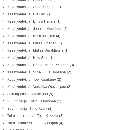
Kesätyöntekijä | Anna Kahala
(10)
Kesätyöntekijä | Elli Pyy
(2)
Kesätyöntekijä | Emma Hakala
(1)
Kesätyöntekijä | Jenni Lukkaroinen
(2)
Kesätyöntekijä | Kristiina Ojala
(4)
Kesätyöntekijä | Laura Virtanen
(6)
Kesätyöntekijä | Matias Uus-Mäkelä
(1)
Kesätyöntekijä | Niilo Salo
(1)
Kesätyöntekijä | Roosa-Maria Peltonen
(3)
Kesätyöntekijä | Suvi-Tuulia Haakana
(2)
Kesätyöntekijä | Topi Kaarlamo
(2)
Kesätyöntekijä | Veronika Westergård
(2)
Sisältöjohtaja | Marko Jori
(5)
Suunnittelija | Harri Laaksonen
(1)
Suunnittelija | Timo Katila
(2)
Toiminnanjohtaja | Teija Kirkkala
(8)
Toimistosihteeri | Elina Suonpää
(4)
Yhteiskynä
(49)