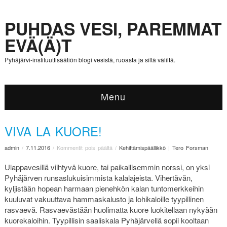
PUHDAS VESI, PAREMMAT
EVÄ(Ä)T
Pyhäjärvi-instituuttisäätiön blogi vesistä, ruoasta ja siltä väliltä.
Menu
VIVA LA KUORE!
admin
/
7.11.2016
/
Kommentit pois päältä
/
Kehittämispäällikkö | Tero Forsman
Ulappavesillä viihtyvä kuore, tai paikallisemmin norssi, on yksi
Pyhäjärven runsaslukuisimmista kalalajeista. Vihertävän,
kyljistään hopean harmaan pienehkön kalan tuntomerkkeihin
kuuluvat vakuuttava hammaskalusto ja lohikaloille tyypillinen
rasvaevä. Rasvaevästään huolimatta kuore luokitellaan nykyään
kuorekaloihin. Tyypillisin saaliskala Pyhäjärvellä sopii kooltaan