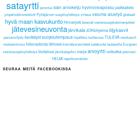
satayrtti
sian arvoketju
hyvinvoivapossu
paikkatieto
porsitus
valuma-aluetyö
ympäristöinvestointi
Pyhäjärven suojeluyhdistys
virtaus
globaali
hyvä maan kasvukunto
Hinnerjoki
bioevät
vesiensuojelutoimenpiteet
jätevesineuvonta
järvikala
öljykasvit
JOKIohjelma
suojelutempaus
kenttätyöt
TULEVA
parsanviljely
lisptikka
multavuus
vesikasvit
hiilensidonta
lähivesi
kierrätysravinteet
satakunta lautasella
Eurajoen
matkakertomus
arvoyrtti
biotalous
marja
voikukka
vesiensuojeluyhdistys
järvikalapihvi
pienvesi-
HELMI
rapsikuoriainen
SEURAA MEITÄ FACEBOOKISSA