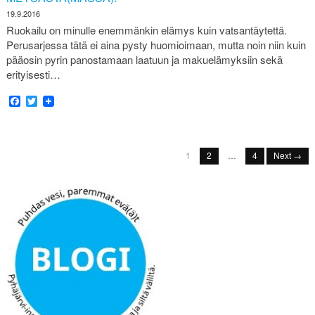
19.9.2016
Ruokailu on minulle enemmänkin elämys kuin vatsantäytettä.
Perusarjessa tätä ei aina pysty huomioimaan, mutta noin niin kuin
pääosin pyrin panostamaan laatuun ja makuelämyksiin sekä
erityisesti…
Facebook
Twitter
1
2
…
4
Next →