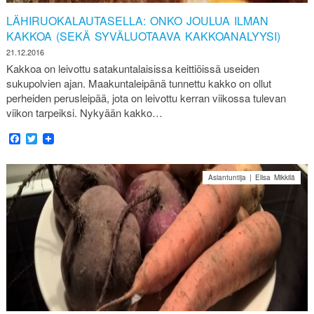
LÄHIRUOKALAUTASELLA: ONKO JOULUA ILMAN
KAKKOA (SEKÄ SYVÄLUOTAAVA KAKKOANALYYSI)
21.12.2016
Kakkoa on leivottu satakuntalaisissa keittiöissä useiden
sukupolvien ajan. Maakuntaleipänä tunnettu kakko on ollut
perheiden perusleipää, jota on leivottu kerran viikossa tulevan
viikon tarpeiksi. Nykyään kakko…
Facebook
Twitter
Asiantuntija | Elisa Mikkilä