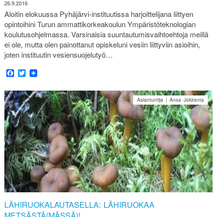
26.9.2016
Aloitin elokuussa Pyhäjärvi-instituutissa harjoittelijana liittyen
opintoihini Turun ammattikorkeakoulun Ympäristöteknologian
koulutusohjelmassa. Varsinaisia suuntautumisvaihtoehtoja meillä
ei ole, mutta olen painottanut opiskeluni vesiin liittyviin asioihin,
joten instituutin vesiensuojelutyö…
Facebook
Twitter
Asiantuntija | Ansa Jokiranta
LÄHIRUOKALAUTASELLA: LÄHIRUOKAA
METSÄSTÄ(MÄSSÄ)!