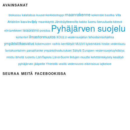
AVAINSANAT
maanrakenne
kalatalous
Villa
biokaasu
kuusenkerkkäsiirappi
kokemäki
basilika
kasvinviljely
luomu
keruutuote
Ahlström
Järvinäytteenotto
maankäyttö
kakko
kätevä
Pyhäjärven suojelu
isosorsimo
elintarvikkeet
porsitus
ilmastonmuutos
vesiensuojelun tehostamisohjelma
korianteri
KOULU
ympäristökasvatus
kenttätyöt
kokemusten vaihto
MUUVI
kylvömäärä
hirake
vedenlaatu
parsahanke
lantakuoriainen
ympäristövaikutukset
Säkylä
Eurajoen vesiensuojeluyhdistys
lintujen muutto
kesätyö
minttu
lähellä tuotettu
LähiTapiola Länsi-Suomi
kehittämiskysely
pyhäjärven jääpeite
Yhteisillä vesillä
vedenvuoro
eläintalous
lajikekoe
SEURAA MEITÄ FACEBOOKISSA