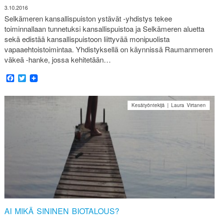
3.10.2016
Selkämeren kansallispuiston ystävät -yhdistys tekee
toiminnallaan tunnetuksi kansallispuistoa ja Selkämeren aluetta
sekä edistää kansallispuistoon liittyvää monipuolista
vapaaehtoistoimintaa. Yhdistyksellä on käynnissä Raumanmeren
väkeä -hanke, jossa kehitetään…
Facebook
Twitter
Kesätyöntekijä | Laura Virtanen
AI MIKÄ SININEN BIOTALOUS?