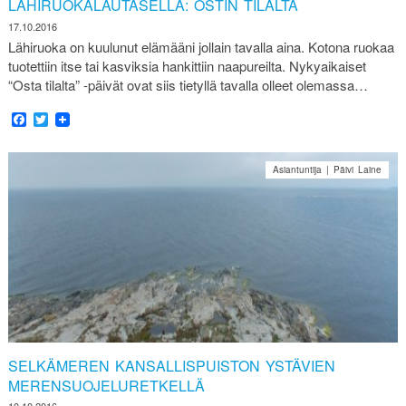
LÄHIRUOKALAUTASELLA: OSTIN TILALTA
17.10.2016
Lähiruoka on kuulunut elämääni jollain tavalla aina. Kotona ruokaa
tuotettiin itse tai kasviksia hankittiin naapureilta. Nykyaikaiset
“Osta tilalta” -päivät ovat siis tietyllä tavalla olleet olemassa…
Facebook
Twitter
Asiantuntija | Päivi Laine
SELKÄMEREN KANSALLISPUISTON YSTÄVIEN
MERENSUOJELURETKELLÄ