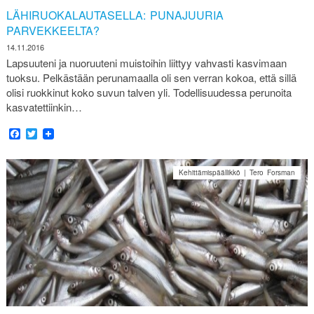
LÄHIRUOKALAUTASELLA: PUNAJUURIA
PARVEKKEELTA?
14.11.2016
Lapsuuteni ja nuoruuteni muistoihin liittyy vahvasti kasvimaan
tuoksu. Pelkästään perunamaalla oli sen verran kokoa, että sillä
olisi ruokkinut koko suvun talven yli. Todellisuudessa perunoita
kasvatettiinkin…
Facebook
Twitter
Kehittämispäällikkö | Tero Forsman