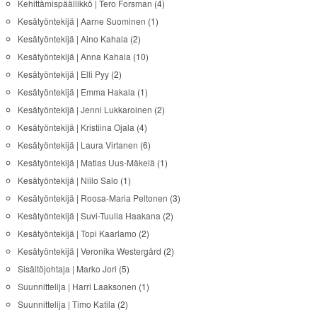
Kehittämispäällikkö | Tero Forsman
(4)
Kesätyöntekijä | Aarne Suominen
(1)
Kesätyöntekijä | Aino Kahala
(2)
Kesätyöntekijä | Anna Kahala
(10)
Kesätyöntekijä | Elli Pyy
(2)
Kesätyöntekijä | Emma Hakala
(1)
Kesätyöntekijä | Jenni Lukkaroinen
(2)
Kesätyöntekijä | Kristiina Ojala
(4)
Kesätyöntekijä | Laura Virtanen
(6)
Kesätyöntekijä | Matias Uus-Mäkelä
(1)
Kesätyöntekijä | Niilo Salo
(1)
Kesätyöntekijä | Roosa-Maria Peltonen
(3)
Kesätyöntekijä | Suvi-Tuulia Haakana
(2)
Kesätyöntekijä | Topi Kaarlamo
(2)
Kesätyöntekijä | Veronika Westergård
(2)
Sisältöjohtaja | Marko Jori
(5)
Suunnittelija | Harri Laaksonen
(1)
Suunnittelija | Timo Katila
(2)