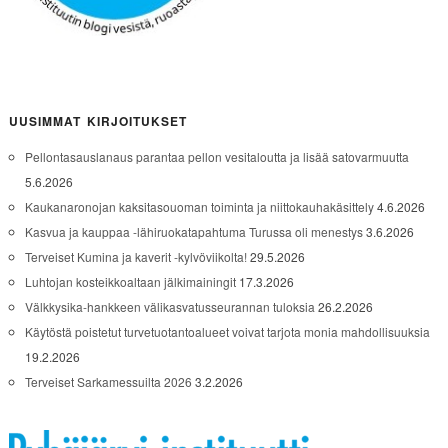
UUSIMMAT KIRJOITUKSET
Pellontasauslanaus parantaa pellon vesitaloutta ja lisää satovarmuutta
5.6.2026
Kaukanaronojan kaksitasouoman toiminta ja niittokauhakäsittely
4.6.2026
Kasvua ja kauppaa -lähiruokatapahtuma Turussa oli menestys
3.6.2026
Terveiset Kumina ja kaverit -kylvöviikolta!
29.5.2026
Luhtojan kosteikkoaltaan jälkimainingit
17.3.2026
Välkkysika-hankkeen välikasvatusseurannan tuloksia
26.2.2026
Käytöstä poistetut turvetuotantoalueet voivat tarjota monia mahdollisuuksia
19.2.2026
Terveiset Sarkamessuilta 2026
3.2.2026