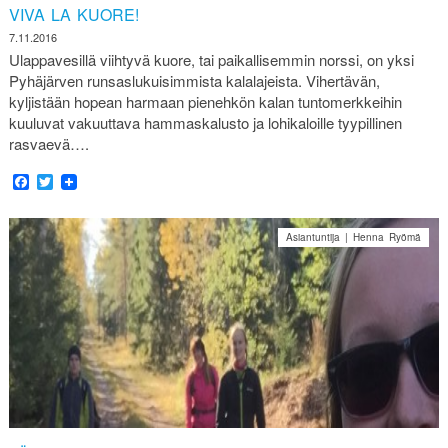
VIVA LA KUORE!
7.11.2016
Ulappavesillä viihtyvä kuore, tai paikallisemmin norssi, on yksi
Pyhäjärven runsaslukuisimmista kalalajeista. Vihertävän,
kyljistään hopean harmaan pienehkön kalan tuntomerkkeihin
kuuluvat vakuuttava hammaskalusto ja lohikaloille tyypillinen
rasvaevä….
Facebook
Twitter
Asiantuntija | Henna Ryömä