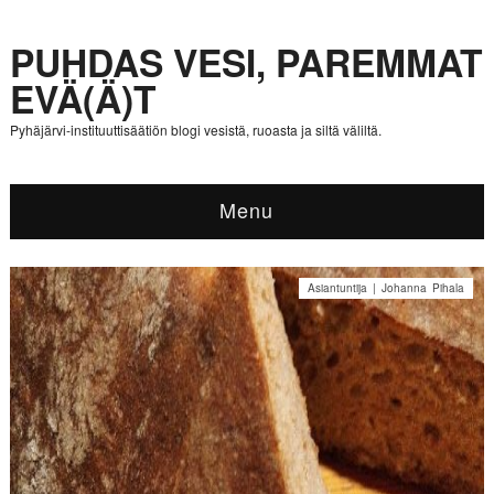
PUHDAS VESI, PAREMMAT
EVÄ(Ä)T
Pyhäjärvi-instituuttisäätiön blogi vesistä, ruoasta ja siltä väliltä.
Menu
Asiantuntija | Johanna Pihala