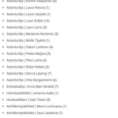
Asiantuntija | Kimmo Haapanen
(4)
Asiantuntija | Laura Reuna
(1)
Asiantuntija | Laura Varjotie
(1)
Asiantuntija | Lauri Anttila
(10)
Asiantuntija | Lauri Leino
(2)
Asiantuntija | Marianne Nordman
(2)
Asiantuntija | Minttu Tyykilä
(1)
Asiantuntija | Oskari Lahtinen
(4)
Asiantuntija | Pekka Maijala
(5)
Asiantuntija | Päivi Laine
(4)
Asiantuntija | Reija Hietala
(2)
Asiantuntija | Sanna Lipping
(7)
Asiantuntija | Ville Kangasniemi
(4)
Erikoistutkija | Anne-Mari Ventelä
(7)
Hallintopäällikkö | Johanna Aalto
(1)
Herkkutattifani | Satu Tietari
(5)
Kehittämispäällikkö | Mervi Louhivaara
(1)
Kehittämispäällikkö | Sauli Jaakkola
(7)