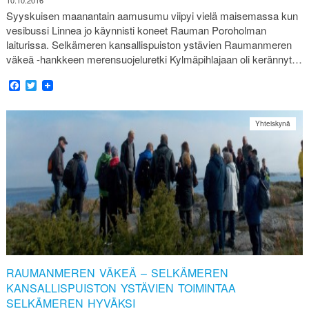
10.10.2016
Syyskuisen maanantain aamusumu viipyi vielä maisemassa kun
vesibussi Linnea jo käynnisti koneet Rauman Poroholman
laiturissa. Selkämeren kansallispuiston ystävien Raumanmeren
väkeä -hankkeen merensuojeluretki Kylmäpihlajaan oli kerännyt…
Facebook
Twitter
Yhteiskynä
RAUMANMEREN VÄKEÄ – SELKÄMEREN
KANSALLISPUISTON YSTÄVIEN TOIMINTAA
SELKÄMEREN HYVÄKSI