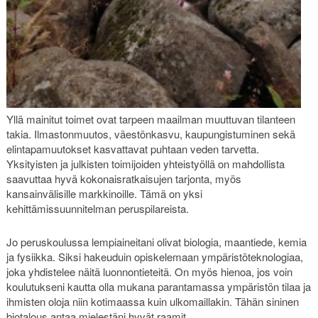
Yllä mainitut toimet ovat tarpeen maailman muuttuvan tilanteen
takia. Ilmastonmuutos, väestönkasvu, kaupungistuminen sekä
elintapamuutokset kasvattavat puhtaan veden tarvetta.
Yksityisten ja julkisten toimijoiden yhteistyöllä on mahdollista
saavuttaa hyvä kokonaisratkaisujen tarjonta, myös
kansainvälisille markkinoille. Tämä on yksi
kehittämissuunnitelman peruspilareista.
Jo peruskoulussa lempiaineitani olivat biologia, maantiede, kemia
ja fysiikka. Siksi hakeuduin opiskelemaan ympäristöteknologiaa,
joka yhdistelee näitä luonnontieteitä. On myös hienoa, jos voin
koulutukseni kautta olla mukana parantamassa ympäristön tilaa ja
ihmisten oloja niin kotimaassa kuin ulkomaillakin. Tähän sininen
biotalous antaa mielestäni hyvät raamit.