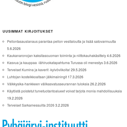
UUSIMMAT KIRJOITUKSET
Pellontasauslanaus parantaa pellon vesitaloutta ja lisää satovarmuutta
5.6.2026
Kaukanaronojan kaksitasouoman toiminta ja niittokauhakäsittely
4.6.2026
Kasvua ja kauppaa -lähiruokatapahtuma Turussa oli menestys
3.6.2026
Terveiset Kumina ja kaverit -kylvöviikolta!
29.5.2026
Luhtojan kosteikkoaltaan jälkimainingit
17.3.2026
Välkkysika-hankkeen välikasvatusseurannan tuloksia
26.2.2026
Käytöstä poistetut turvetuotantoalueet voivat tarjota monia mahdollisuuksia
19.2.2026
Terveiset Sarkamessuilta 2026
3.2.2026