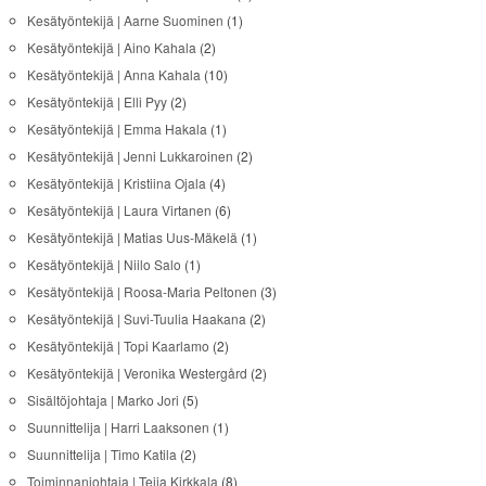
Kesätyöntekijä | Aarne Suominen
(1)
Kesätyöntekijä | Aino Kahala
(2)
Kesätyöntekijä | Anna Kahala
(10)
Kesätyöntekijä | Elli Pyy
(2)
Kesätyöntekijä | Emma Hakala
(1)
Kesätyöntekijä | Jenni Lukkaroinen
(2)
Kesätyöntekijä | Kristiina Ojala
(4)
Kesätyöntekijä | Laura Virtanen
(6)
Kesätyöntekijä | Matias Uus-Mäkelä
(1)
Kesätyöntekijä | Niilo Salo
(1)
Kesätyöntekijä | Roosa-Maria Peltonen
(3)
Kesätyöntekijä | Suvi-Tuulia Haakana
(2)
Kesätyöntekijä | Topi Kaarlamo
(2)
Kesätyöntekijä | Veronika Westergård
(2)
Sisältöjohtaja | Marko Jori
(5)
Suunnittelija | Harri Laaksonen
(1)
Suunnittelija | Timo Katila
(2)
Toiminnanjohtaja | Teija Kirkkala
(8)