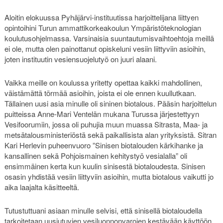
Aloitin elokuussa Pyhäjärvi-instituutissa harjoittelijana liittyen
opintoihini Turun ammattikorkeakoulun Ympäristöteknologian
koulutusohjelmassa. Varsinaisia suuntautumisvaihtoehtoja meillä
ei ole, mutta olen painottanut opiskeluni vesiin liittyviin asioihin,
joten instituutin vesiensuojelutyö on juuri alaani.
Vaikka meille on koulussa yritetty opettaa kaikki mahdollinen,
väistämättä törmää asioihin, joista ei ole ennen kuullutkaan.
Tällainen uusi asia minulle oli sininen biotalous. Pääsin harjoittelun
puitteissa Anne-Mari Ventelän mukana Turussa järjestettyyn
Vesifoorumiin, jossa oli puhujia muun muassa Sitrasta, Maa- ja
metsätalousministeriöstä sekä paikallisista alan yrityksistä. Sitran
Kari Herlevin puheenvuoro ”Sinisen biotalouden kärkihanke ja
kansallinen sekä Pohjoismainen kehitystyö vesialalla” oli
ensimmäinen kerta kun kuulin sinisestä biotaloudesta. Sinisen
osasin yhdistää vesiin liittyviin asioihin, mutta biotalous vaikutti jo
aika laajalta käsitteeltä.
Tutustuttuani asiaan minulle selvisi, että sinisellä biotaloudella
tarkoitetaan uusiutuvien vesiluonnonvarojen kestävään käyttöön