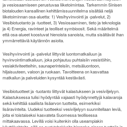
ja vesiosaamiseen perustuvaa liiketoimintaa. Tarkemmin Sinisen
biotalouden kansallinen kehittämissuunnitelma sisältää neljä
liiketoiminnan osa-aluetta: 1) Vesihyvinvointi ja -palvelut, 2)
Vesibiotuotanto ja -tuotteet, 3) Vesiosaaminen, tieto ja teknologia
ja 4) Energia, ravinteet ja teolliset symbioosit. Sekä määritelmä
että osa-alueet koostuvat hienoista sanoista, mutta sisältävät ihan
ymmärrettäviä käytännön asioita.
Vesihyvinvointi ja -palvelut liittyvät luontomatkailuun ja
hyvinvointimatkailuun, joka pohjautuu puhtaisiin vesistöihin,
vesiaktiviteetteihin, saunaperinteisiin, metsäluontoon,
hiljaisuuteen, valoon ja ruokaan. Tavoitteena on kasvattaa
matkailun ja palveluiden kysyntää kestävästi.
Vesibiotuotteet ja -tuotanto liittyvät kalastukseen ja vesiviljelyyn.
Kalastuksessa tulisi hyödyntää vajaasti hyödynnettyjä kalavaroja
sekä kehittää saaliista lisäarvon tuotteita, esimerkiksi
lisäravinteita. Uudeksi tuotteeksi vesiviljelyyn suunnitellaan leviä,
joita ei toistaiseksi kasvateta Suomessa teollisessa
mittakaavassa. Levillä voisi kuitenkin olla useampiakin
käyttökohteita, sillä ne ovat tehokkaita bioraaka-aineen tuottajia ja