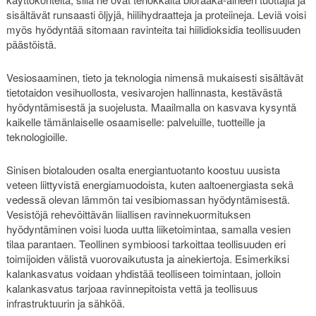
sisältävät runsaasti öljyjä, hiilihydraatteja ja proteiineja. Leviä voisi
myös hyödyntää sitomaan ravinteita tai hiilidioksidia teollisuuden
päästöistä.
Vesiosaaminen, tieto ja teknologia nimensä mukaisesti sisältävät
tietotaidon vesihuollosta, vesivarojen hallinnasta, kestävästä
hyödyntämisestä ja suojelusta. Maailmalla on kasvava kysyntä
kaikelle tämänlaiselle osaamiselle: palveluille, tuotteille ja
teknologioille.
Sinisen biotalouden osalta energiantuotanto koostuu uusista
veteen liittyvistä energiamuodoista, kuten aaltoenergiasta sekä
vedessä olevan lämmön tai vesibiomassan hyödyntämisestä.
Vesistöjä rehevöittävän liiallisen ravinnekuormituksen
hyödyntäminen voisi luoda uutta liiketoimintaa, samalla vesien
tilaa parantaen. Teollinen symbioosi tarkoittaa teollisuuden eri
toimijoiden välistä vuorovaikutusta ja ainekiertoja. Esimerkiksi
kalankasvatus voidaan yhdistää teolliseen toimintaan, jolloin
kalankasvatus tarjoaa ravinnepitoista vettä ja teollisuus
infrastruktuurin ja sähköä.