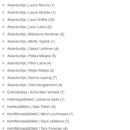
Asiantuntija | Laura Reuna
(1)
Asiantuntija | Laura Varjotie
(1)
Asiantuntija | Lauri Anttila
(10)
Asiantuntija | Lauri Leino
(2)
Asiantuntija | Marianne Nordman
(2)
Asiantuntija | Minttu Tyykilä
(1)
Asiantuntija | Oskari Lahtinen
(4)
Asiantuntija | Pekka Maijala
(5)
Asiantuntija | Päivi Laine
(4)
Asiantuntija | Reija Hietala
(2)
Asiantuntija | Sanna Lipping
(7)
Asiantuntija | Ville Kangasniemi
(4)
Erikoistutkija | Anne-Mari Ventelä
(7)
Hallintopäällikkö | Johanna Aalto
(1)
Herkkutattifani | Satu Tietari
(5)
Kehittämispäällikkö | Mervi Louhivaara
(1)
Kehittämispäällikkö | Sauli Jaakkola
(7)
Kehittämispäällikkö | Tero Forsman
(4)