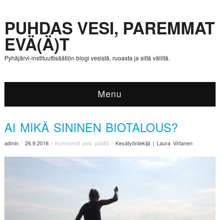
PUHDAS VESI, PAREMMAT
EVÄ(Ä)T
Pyhäjärvi-instituuttisäätiön blogi vesistä, ruoasta ja siltä väliltä.
Menu
AI MIKÄ SININEN BIOTALOUS?
admin
/
26.9.2016
/
Kommentit pois päältä
/
Kesätyöntekijä | Laura Virtanen