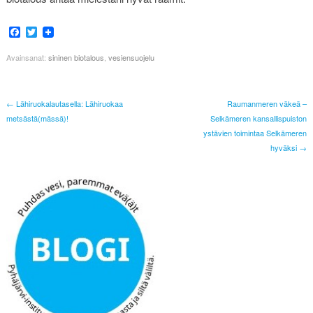
Facebook
Twitter
Avainsanat:
sininen biotalous
,
vesiensuojelu
← Lähiruokalautasella: Lähiruokaa
Raumanmeren väkeä –
metsästä(mässä)!
Selkämeren kansallispuiston
ystävien toimintaa Selkämeren
hyväksi →