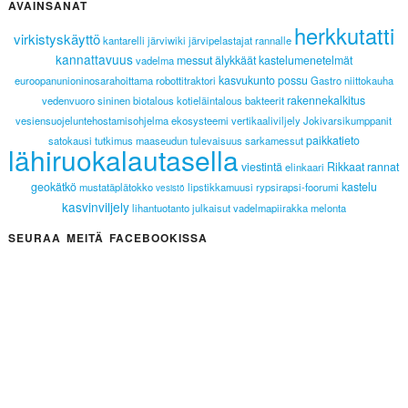
AVAINSANAT
herkkutatti
virkistyskäyttö
kantarelli
järviwiki
järvipelastajat
rannalle
kannattavuus
messut
älykkäät kastelumenetelmät
vadelma
kasvukunto
possu
euroopanunioninosarahoittama
robottitraktori
Gastro
niittokauha
rakennekalkitus
vedenvuoro
sininen biotalous
kotieläintalous
bakteerit
vesiensuojeluntehostamisohjelma
ekosysteemi
vertikaaliviljely
Jokivarsikumppanit
paikkatieto
satokausi
tutkimus
maaseudun tulevaisuus
sarkamessut
lähiruokalautasella
viestintä
Rikkaat rannat
elinkaari
geokätkö
kastelu
mustatäplätokko
lipstikkamuusi
rypsirapsi-foorumi
vesistö
kasvinviljely
lihantuotanto
julkaisut
vadelmapiirakka
melonta
SEURAA MEITÄ FACEBOOKISSA