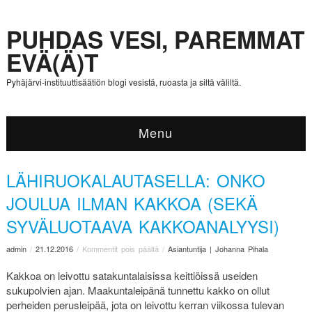
PUHDAS VESI, PAREMMAT
EVÄ(Ä)T
Pyhäjärvi-instituuttisäätiön blogi vesistä, ruoasta ja siltä väliltä.
Menu
LÄHIRUOKALAUTASELLA: ONKO
JOULUA ILMAN KAKKOA (SEKÄ
SYVÄLUOTAAVA KAKKOANALYYSI)
admin
/
21.12.2016
/
Kommentit pois päältä
/
Asiantuntija | Johanna Pihala
Kakkoa on leivottu satakuntalaisissa keittiöissä useiden
sukupolvien ajan. Maakuntaleipänä tunnettu kakko on ollut
perheiden perusleipää, jota on leivottu kerran viikossa tulevan