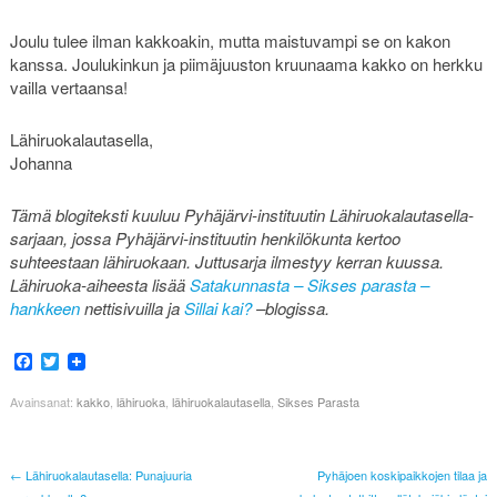
Joulu tulee ilman kakkoakin, mutta maistuvampi se on kakon
kanssa. Joulukinkun ja piimäjuuston kruunaama kakko on herkku
vailla vertaansa!
Lähiruokalautasella,
Johanna
Tämä blogiteksti kuuluu Pyhäjärvi-instituutin Lähiruokalautasella-
sarjaan, jossa Pyhäjärvi-instituutin henkilökunta kertoo
suhteestaan lähiruokaan. Juttusarja ilmestyy kerran kuussa.
Lähiruoka-aiheesta lisää
Satakunnasta – Sikses parasta –
hankkeen
nettisivuilla ja
Sillai kai?
–blogissa.
Facebook
Twitter
Avainsanat:
kakko
,
lähiruoka
,
lähiruokalautasella
,
Sikses Parasta
← Lähiruokalautasella: Punajuuria
Pyhäjoen koskipaikkojen tilaa ja