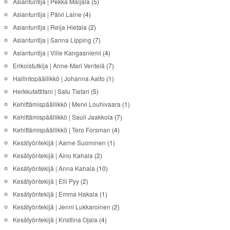
Asiantuntija | Pekka Maijala
(5)
Asiantuntija | Päivi Laine
(4)
Asiantuntija | Reija Hietala
(2)
Asiantuntija | Sanna Lipping
(7)
Asiantuntija | Ville Kangasniemi
(4)
Erikoistutkija | Anne-Mari Ventelä
(7)
Hallintopäällikkö | Johanna Aalto
(1)
Herkkutattifani | Satu Tietari
(5)
Kehittämispäällikkö | Mervi Louhivaara
(1)
Kehittämispäällikkö | Sauli Jaakkola
(7)
Kehittämispäällikkö | Tero Forsman
(4)
Kesätyöntekijä | Aarne Suominen
(1)
Kesätyöntekijä | Aino Kahala
(2)
Kesätyöntekijä | Anna Kahala
(10)
Kesätyöntekijä | Elli Pyy
(2)
Kesätyöntekijä | Emma Hakala
(1)
Kesätyöntekijä | Jenni Lukkaroinen
(2)
Kesätyöntekijä | Kristiina Ojala
(4)