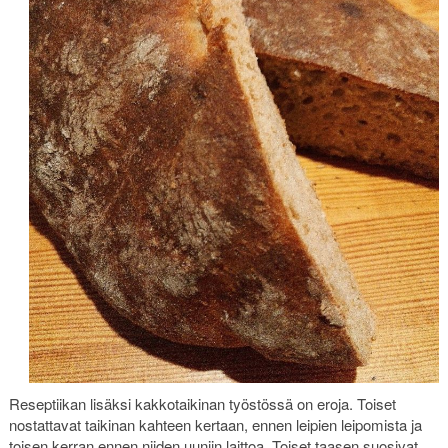
Reseptiikan lisäksi kakkotaikinan työstössä on eroja. Toiset
nostattavat taikinan kahteen kertaan, ennen leipien leipomista ja
toisen kerran ennen niiden uuniin laittoa. Toiset taasen suosivat