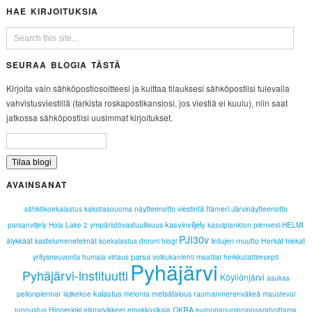
HAE KIRJOITUKSIA
SEURAA BLOGIA TÄSTÄ
Kirjoita vain sähköpostiosoitteesi ja kuittaa tilauksesi sähköpostiisi tulevalla
vahvistusviestillä (tarkista roskapostikansiosi, jos viestiä ei kuulu), niin saat
jatkossa sähköpostiisi uusimmat kirjoitukset.
AVAINSANAT
näytteenotto
viestintä
Itämeri
Järvinäytteenotto
sähkökoekalastus
kaksitasouoma
kasvinviljely
ympäristövastuullisuus
parsanviljely
Hola Lake 2
kasviplankton
pienvesi-HELMI
PJI30v
älykkäät kastelumenetelmät
lintujen muutto
Herkät hiekat
koekalastus
drooni
blogi
parsa
yritysneuvonta
humala
virtaus
voikukanlehti
maatilat
herkkutattiresepti
Pyhäjärvi
Pyhäjärvi-instituutti
Köyliönjärvi
asukas
kalastus
pellonpiennar
metsätalous
raumanmerenväkeä
lajikekoe
melonta
maustevoi
Hinnerjoki
OKRA
tunnustus
elintarvikkeet
emakkosikala
euroopanunioninosarahoittama