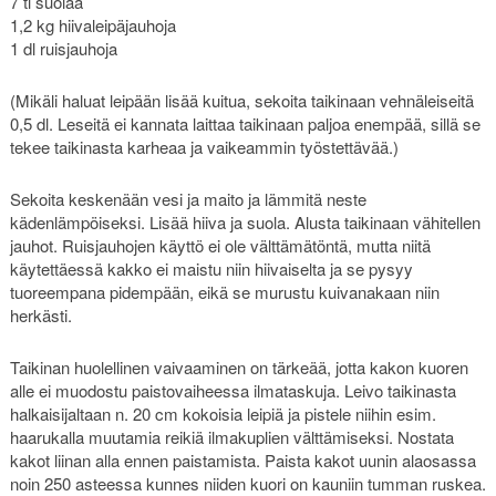
7 tl suolaa
1,2 kg hiivaleipäjauhoja
1 dl ruisjauhoja
(Mikäli haluat leipään lisää kuitua, sekoita taikinaan vehnäleiseitä
0,5 dl. Leseitä ei kannata laittaa taikinaan paljoa enempää, sillä se
tekee taikinasta karheaa ja vaikeammin työstettävää.)
Sekoita keskenään vesi ja maito ja lämmitä neste
kädenlämpöiseksi. Lisää hiiva ja suola. Alusta taikinaan vähitellen
jauhot. Ruisjauhojen käyttö ei ole välttämätöntä, mutta niitä
käytettäessä kakko ei maistu niin hiivaiselta ja se pysyy
tuoreempana pidempään, eikä se murustu kuivanakaan niin
herkästi.
Taikinan huolellinen vaivaaminen on tärkeää, jotta kakon kuoren
alle ei muodostu paistovaiheessa ilmataskuja. Leivo taikinasta
halkaisijaltaan n. 20 cm kokoisia leipiä ja pistele niihin esim.
haarukalla muutamia reikiä ilmakuplien välttämiseksi. Nostata
kakot liinan alla ennen paistamista. Paista kakot uunin alaosassa
noin 250 asteessa kunnes niiden kuori on kauniin tumman ruskea.