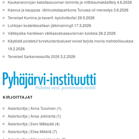
Kaukanaronojan kaksitasouoman toiminta ja niittokauhakäsittely
4.6.2026
Kasvua ja kauppaa -lähiruokatapahtuma Turussa oli menestys
3.6.2026
Terveiset Kumina ja kaverit -kylvöviikolta!
29.5.2026
Luhtojan kosteikkoaltaan jälkimainingit
17.3.2026
Välkkysika-hankkeen välikasvatusseurannan tuloksia
26.2.2026
Käytöstä poistetut turvetuotantoalueet voivat tarjota monia mahdollisuuksia
19.2.2026
Terveiset Sarkamessuilta 2026
3.2.2026
KIRJOITTAJAT
Asiantuntija | Anna Tuovinen
(1)
Asiantuntija | Ansa Jokiranta
(1)
Asiantuntija | Eero Mäkipää
(4)
Asiantuntija | Elisa Mikkilä
(7)