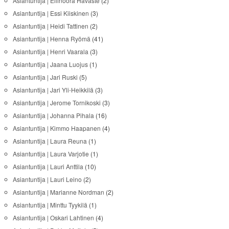
Asiantuntija | Ellinoora Havaste
(2)
Asiantuntija | Essi Kiiskinen
(3)
Asiantuntija | Heidi Tattinen
(2)
Asiantuntija | Henna Ryömä
(41)
Asiantuntija | Henri Vaarala
(3)
Asiantuntija | Jaana Luojus
(1)
Asiantuntija | Jari Ruski
(5)
Asiantuntija | Jari Yli-Heikkilä
(3)
Asiantuntija | Jerome Tornikoski
(3)
Asiantuntija | Johanna Pihala
(16)
Asiantuntija | Kimmo Haapanen
(4)
Asiantuntija | Laura Reuna
(1)
Asiantuntija | Laura Varjotie
(1)
Asiantuntija | Lauri Anttila
(10)
Asiantuntija | Lauri Leino
(2)
Asiantuntija | Marianne Nordman
(2)
Asiantuntija | Minttu Tyykilä
(1)
Asiantuntija | Oskari Lahtinen
(4)