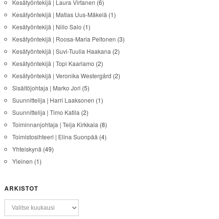
Kesätyöntekijä | Laura Virtanen
(6)
Kesätyöntekijä | Matias Uus-Mäkelä
(1)
Kesätyöntekijä | Niilo Salo
(1)
Kesätyöntekijä | Roosa-Maria Peltonen
(3)
Kesätyöntekijä | Suvi-Tuulia Haakana
(2)
Kesätyöntekijä | Topi Kaarlamo
(2)
Kesätyöntekijä | Veronika Westergård
(2)
Sisältöjohtaja | Marko Jori
(5)
Suunnittelija | Harri Laaksonen
(1)
Suunnittelija | Timo Katila
(2)
Toiminnanjohtaja | Teija Kirkkala
(8)
Toimistosihteeri | Elina Suonpää
(4)
Yhteiskynä
(49)
Yleinen
(1)
ARKISTOT