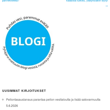
parvekkeelta?
kalastoa tutkittu, yllätyksiäkin löytyi
→
UUSIMMAT KIRJOITUKSET
Pellontasauslanaus parantaa pellon vesitaloutta ja lisää satovarmuutta
5.6.2026