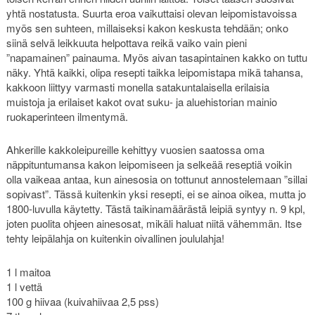
yhtä nostatusta. Suurta eroa vaikuttaisi olevan leipomistavoissa
myös sen suhteen, millaiseksi kakon keskusta tehdään; onko
siinä selvä leikkuuta helpottava reikä vaiko vain pieni
”napamainen” painauma. Myös aivan tasapintainen kakko on tuttu
näky. Yhtä kaikki, olipa resepti taikka leipomistapa mikä tahansa,
kakkoon liittyy varmasti monella satakuntalaisella erilaisia
muistoja ja erilaiset kakot ovat suku- ja aluehistorian mainio
ruokaperinteen ilmentymä.
Ahkerille kakkoleipureille kehittyy vuosien saatossa oma
näppituntumansa kakon leipomiseen ja selkeää reseptiä voikin
olla vaikeaa antaa, kun ainesosia on tottunut annostelemaan ”sillai
sopivast”. Tässä kuitenkin yksi resepti, ei se ainoa oikea, mutta jo
1800-luvulla käytetty. Tästä taikinamäärästä leipiä syntyy n. 9 kpl,
joten puolita ohjeen ainesosat, mikäli haluat niitä vähemmän. Itse
tehty leipälahja on kuitenkin oivallinen joululahja!
1 l maitoa
1 l vettä
100 g hiivaa (kuivahiivaa 2,5 pss)