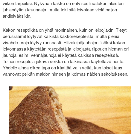
viikon tarpeiksi. Nykyään kakko on erityisesti satakuntalaisten
juhlapöytien kruunaaja, mutta toki sitä leivotaan vielä paljon
arkileiväksikin.
Kakon reseptiikka on yhtä moninainen, kuin on leipojiakin. Tietyt
perusraamit löytyvät kaikista kakkoresepteistä, mutta pieniä
vivahde-eroja löytyy runsaasti. Hiivaleipäjauhojen lisäksi kakon
leivonnassa käytetään reseptistä ja leipojasta riippuen hieman eri
jauhoja, esim. vehnäjauhoja ei käytetä kaikissa resepteissä.
Toinen reseptejä jakava seikka on taikinassa käytettävä neste.
Yhdelle ainoa oikea tapa on käyttää vain vettä, kun toiset taas
vannovat pelkän maidon nimeen ja kolmas näiden sekoitukseen.