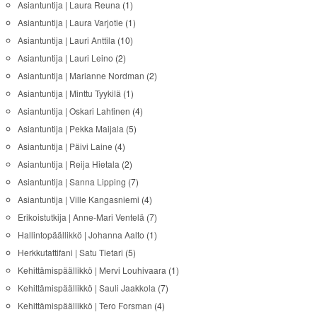
Asiantuntija | Laura Reuna
(1)
Asiantuntija | Laura Varjotie
(1)
Asiantuntija | Lauri Anttila
(10)
Asiantuntija | Lauri Leino
(2)
Asiantuntija | Marianne Nordman
(2)
Asiantuntija | Minttu Tyykilä
(1)
Asiantuntija | Oskari Lahtinen
(4)
Asiantuntija | Pekka Maijala
(5)
Asiantuntija | Päivi Laine
(4)
Asiantuntija | Reija Hietala
(2)
Asiantuntija | Sanna Lipping
(7)
Asiantuntija | Ville Kangasniemi
(4)
Erikoistutkija | Anne-Mari Ventelä
(7)
Hallintopäällikkö | Johanna Aalto
(1)
Herkkutattifani | Satu Tietari
(5)
Kehittämispäällikkö | Mervi Louhivaara
(1)
Kehittämispäällikkö | Sauli Jaakkola
(7)
Kehittämispäällikkö | Tero Forsman
(4)