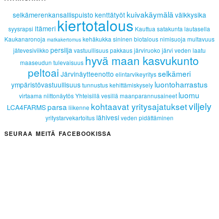
kuivakäymälä
selkämerenkansallispuisto
kenttätyöt
välkkysika
kiertotalous
Itämeri
syysrapsi
Kauttua
satakunta lautasella
Kaukanaronoja
kehäkukka
sininen biotalous
nimisuoja
multavuus
matkakertomus
persilja
jätevesiviikko
vastuullisuus
pakkaus
järviruoko
järvi
veden laatu
hyvä maan kasvukunto
maaseudun tulevaisuus
peltoai
selkämeri
Järvinäytteenotto
elintarvikeyritys
luontoharrastus
ympäristövastuullisuus
tunnustus
kehittämiskysely
luomu
virtaama
niittonäytös
Yhteisillä vesillä
maanparannusaineet
viljely
kohtaavat yritysajatukset
parsa
LCA4FARMS
liikenne
lähivesi
yritystarvekartoitus
veden pidättäminen
SEURAA MEITÄ FACEBOOKISSA