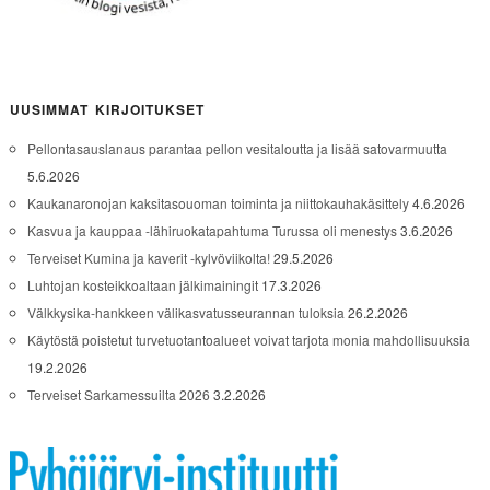
UUSIMMAT KIRJOITUKSET
Pellontasauslanaus parantaa pellon vesitaloutta ja lisää satovarmuutta
5.6.2026
Kaukanaronojan kaksitasouoman toiminta ja niittokauhakäsittely
4.6.2026
Kasvua ja kauppaa -lähiruokatapahtuma Turussa oli menestys
3.6.2026
Terveiset Kumina ja kaverit -kylvöviikolta!
29.5.2026
Luhtojan kosteikkoaltaan jälkimainingit
17.3.2026
Välkkysika-hankkeen välikasvatusseurannan tuloksia
26.2.2026
Käytöstä poistetut turvetuotantoalueet voivat tarjota monia mahdollisuuksia
19.2.2026
Terveiset Sarkamessuilta 2026
3.2.2026