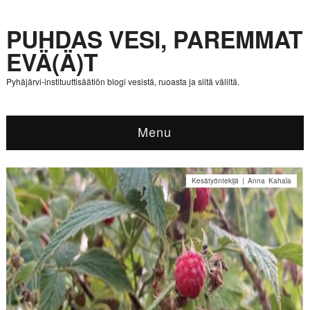
PUHDAS VESI, PAREMMAT
EVÄ(Ä)T
Pyhäjärvi-instituuttisäätiön blogi vesistä, ruoasta ja siltä väliltä.
Menu
Kesätyöntekijä | Anna Kahala