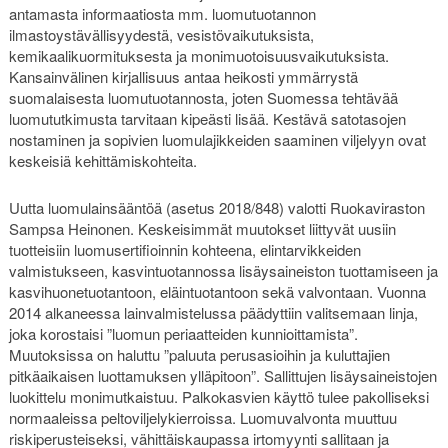
antamasta informaatiosta mm. luomutuotannon
ilmastoystävällisyydestä, vesistövaikutuksista,
kemikaalikuormituksesta ja monimuotoisuusvaikutuksista.
Kansainvälinen kirjallisuus antaa heikosti ymmärrystä
suomalaisesta luomutuotannosta, joten Suomessa tehtävää
luomututkimusta tarvitaan kipeästi lisää. Kestävä satotasojen
nostaminen ja sopivien luomulajikkeiden saaminen viljelyyn ovat
keskeisiä kehittämiskohteita.
Uutta luomulainsääntöä (asetus 2018/848) valotti Ruokaviraston
Sampsa Heinonen. Keskeisimmät muutokset liittyvät uusiin
tuotteisiin luomusertifioinnin kohteena, elintarvikkeiden
valmistukseen, kasvintuotannossa lisäysaineiston tuottamiseen ja
kasvihuonetuotantoon, eläintuotantoon sekä valvontaan. Vuonna
2014 alkaneessa lainvalmistelussa päädyttiin valitsemaan linja,
joka korostaisi ”luomun periaatteiden kunnioittamista”.
Muutoksissa on haluttu ”paluuta perusasioihin ja kuluttajien
pitkäaikaisen luottamuksen ylläpitoon”. Sallittujen lisäysaineistojen
luokittelu monimutkaistuu. Palkokasvien käyttö tulee pakolliseksi
normaaleissa peltoviljelykierroissa. Luomuvalvonta muuttuu
riskiperusteiseksi, vähittäiskaupassa irtomyynti sallitaan ja