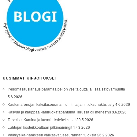
UUSIMMAT KIRJOITUKSET
Pellontasauslanaus parantaa pellon vesitaloutta ja lisää satovarmuutta
5.6.2026
Kaukanaronojan kaksitasouoman toiminta ja niittokauhakäsittely
4.6.2026
Kasvua ja kauppaa -lähiruokatapahtuma Turussa oli menestys
3.6.2026
Terveiset Kumina ja kaverit -kylvöviikolta!
29.5.2026
Luhtojan kosteikkoaltaan jälkimainingit
17.3.2026
Välkkysika-hankkeen välikasvatusseurannan tuloksia
26.2.2026