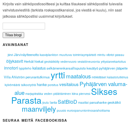
Kirjoita vain sähköpostiosoitteesi ja kuittaa tilauksesi sähköpostiisi tulevalla
vahvistusviestillä (tarkista roskapostikansiosi, jos viestiä ei kuulu), niin saat
jatkossa sähköpostiisi uusimmat kirjoitukset.
AVAINSANAT
Järvinäytteenotto
possu
järvi
kasviplankton
muuttuva toimintaympäristö
minttu
vibriot
öljykasvit
Herkät hiekat
geokätköily
vedenvuoro
vesistöneuvonta
yritystarvekartoitus
innotori
kalastus
selkämerenkansallispuisto
kesätyö
pyhäjärven jääpeite
typpiteho
yrtti
maatalous
Villa Ahlström
perunantutkimus
mökkiläiset
kalastotutkimus
Pyhäjärven valuma-
vesitalous
hanke
kylvömäärä
talkootyötä
porsitus
Sikses
alue
marjapiirakka
veden pidättäminen
kiina
pienvesi
Parasta
SatBioD
lanta
parsahanke
geokätkö
joulu
maatilat
maanviljely
puusto
euroopanunioninosarahoittama
SEURAA MEITÄ FACEBOOKISSA