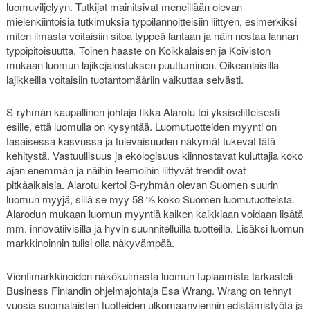
luomuviljelyyn. Tutkijat mainitsivat meneillään olevan
mielenkiintoisia tutkimuksia typpilannoitteisiin liittyen, esimerkiksi
miten ilmasta voitaisiin sitoa typpeä lantaan ja näin nostaa lannan
typpipitoisuutta. Toinen haaste on Koikkalaisen ja Koiviston
mukaan luomun lajikejalostuksen puuttuminen. Oikeanlaisilla
lajikkeilla voitaisiin tuotantomääriin vaikuttaa selvästi.
S-ryhmän kaupallinen johtaja Ilkka Alarotu toi yksiselitteisesti
esille, että luomulla on kysyntää. Luomutuotteiden myynti on
tasaisessa kasvussa ja tulevaisuuden näkymät tukevat tätä
kehitystä. Vastuullisuus ja ekologisuus kiinnostavat kuluttajia koko
ajan enemmän ja näihin teemoihin liittyvät trendit ovat
pitkäaikaisia. Alarotu kertoi S-ryhmän olevan Suomen suurin
luomun myyjä, sillä se myy 58 % koko Suomen luomutuotteista.
Alarodun mukaan luomun myyntiä kaiken kaikkiaan voidaan lisätä
mm. innovatiivisilla ja hyvin suunnitelluilla tuotteilla. Lisäksi luomun
markkinoinnin tulisi olla näkyvämpää.
Vientimarkkinoiden näkökulmasta luomun tuplaamista tarkasteli
Business Finlandin ohjelmajohtaja Esa Wrang. Wrang on tehnyt
vuosia suomalaisten tuotteiden ulkomaanviennin edistämistyötä ja