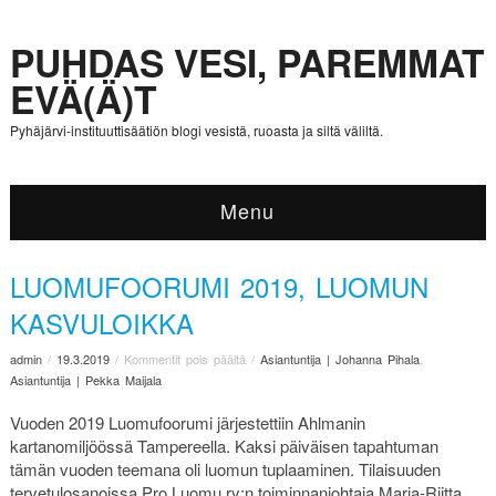
PUHDAS VESI, PAREMMAT
EVÄ(Ä)T
Pyhäjärvi-instituuttisäätiön blogi vesistä, ruoasta ja siltä väliltä.
Menu
LUOMUFOORUMI 2019, LUOMUN
KASVULOIKKA
admin
/
19.3.2019
/
Kommentit pois päältä
/
Asiantuntija | Johanna Pihala
,
Asiantuntija | Pekka Maijala
Vuoden 2019 Luomufoorumi järjestettiin Ahlmanin
kartanomiljöössä Tampereella. Kaksi päiväisen tapahtuman
tämän vuoden teemana oli luomun tuplaaminen. Tilaisuuden
tervetulosanoissa Pro Luomu ry:n toiminnanjohtaja Marja-Riitta