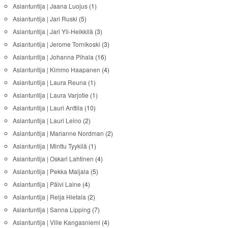
Asiantuntija | Jaana Luojus
(1)
Asiantuntija | Jari Ruski
(5)
Asiantuntija | Jari Yli-Heikkilä
(3)
Asiantuntija | Jerome Tornikoski
(3)
Asiantuntija | Johanna Pihala
(16)
Asiantuntija | Kimmo Haapanen
(4)
Asiantuntija | Laura Reuna
(1)
Asiantuntija | Laura Varjotie
(1)
Asiantuntija | Lauri Anttila
(10)
Asiantuntija | Lauri Leino
(2)
Asiantuntija | Marianne Nordman
(2)
Asiantuntija | Minttu Tyykilä
(1)
Asiantuntija | Oskari Lahtinen
(4)
Asiantuntija | Pekka Maijala
(5)
Asiantuntija | Päivi Laine
(4)
Asiantuntija | Reija Hietala
(2)
Asiantuntija | Sanna Lipping
(7)
Asiantuntija | Ville Kangasniemi
(4)