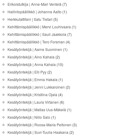
Erikoistutkija | Anne-Mari Ventelä
(7)
Hallintopäällikkö | Johanna Aalto
(1)
Herkkutattifani | Satu Tietari
(5)
Kehittämispäällikkö | Mervi Louhivaara
(1)
Kehittämispäällikkö | Sauli Jaakkola
(7)
Kehittämispäällikkö | Tero Forsman
(4)
Kesätyöntekijä | Aarne Suominen
(1)
Kesätyöntekijä | Aino Kahala
(2)
Kesätyöntekijä | Anna Kahala
(10)
Kesätyöntekijä | Elli Pyy
(2)
Kesätyöntekijä | Emma Hakala
(1)
Kesätyöntekijä | Jenni Lukkaroinen
(2)
Kesätyöntekijä | Kristiina Ojala
(4)
Kesätyöntekijä | Laura Virtanen
(6)
Kesätyöntekijä | Matias Uus-Mäkelä
(1)
Kesätyöntekijä | Niilo Salo
(1)
Kesätyöntekijä | Roosa-Maria Peltonen
(3)
Kesätyöntekijä | Suvi-Tuulia Haakana
(2)