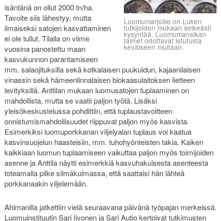
isäntänä on ollut 2000 tn/ha.
Tavoite siis lähestyy, mutta
Luomumarjoille on Luken
tutkijoiden mukaan selkeästi
ilmaiseksi satojen kasvattaminen
kysyntää. Luomumansikan
ei ole tullut. Tilalla on viime
taimet odottavat istutusta
keväiseen multaan.
vuosina panostettu maan
kasvukunnon parantamiseen
mm. salaojituksilla sekä kotkalaisen puukuidun, kajaanilaisen
vinassin sekä hämeenlinnalaisen biokaasulaitoksen lietteen
levityksillä. Anttilan mukaan luomusatojen tuplaaminen on
mahdollista, mutta se vaatii paljon työtä. Lisäksi
yleisökeskustelussa pohdittiin, että tuplaustavoitteen
onnistumismahdollisuudet riippuvat paljon myös kasvista.
Esimerkiksi luomuporkkanan viljelyalan tuplaus voi kaatua
kasvinsuojelun haasteisiin, mm. tuhohyönteisten takia. Kaiken
kaikkiaan luomun tuplaamiseen vaikuttaa paljon myös toimijoiden
asenne ja Anttila näytti esimerkkiä kasvuhakuisesta asenteesta
toteamalla pilke silmäkulmassa, että saattaisi hän lähteä
porkkanaakin viljelemään.
Ahlmanilla jatkettiin vielä seuraavana päivänä työpajan merkeissä.
Luomuinstituutin Sari Iivonen ja Sari Autio kertoivat tutkimusten