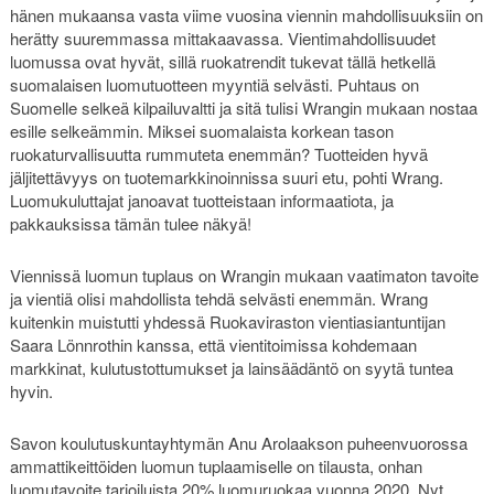
hänen mukaansa vasta viime vuosina viennin mahdollisuuksiin on
herätty suuremmassa mittakaavassa. Vientimahdollisuudet
luomussa ovat hyvät, sillä ruokatrendit tukevat tällä hetkellä
suomalaisen luomutuotteen myyntiä selvästi. Puhtaus on
Suomelle selkeä kilpailuvaltti ja sitä tulisi Wrangin mukaan nostaa
esille selkeämmin. Miksei suomalaista korkean tason
ruokaturvallisuutta rummuteta enemmän? Tuotteiden hyvä
jäljitettävyys on tuotemarkkinoinnissa suuri etu, pohti Wrang.
Luomukuluttajat janoavat tuotteistaan informaatiota, ja
pakkauksissa tämän tulee näkyä!
Viennissä luomun tuplaus on Wrangin mukaan vaatimaton tavoite
ja vientiä olisi mahdollista tehdä selvästi enemmän. Wrang
kuitenkin muistutti yhdessä Ruokaviraston vientiasiantuntijan
Saara Lönnrothin kanssa, että vientitoimissa kohdemaan
markkinat, kulutustottumukset ja lainsäädäntö on syytä tuntea
hyvin.
Savon koulutuskuntayhtymän Anu Arolaakson puheenvuorossa
ammattikeittöiden luomun tuplaamiselle on tilausta, onhan
luomutavoite tarjoiluista 20% luomuruokaa vuonna 2020. Nyt