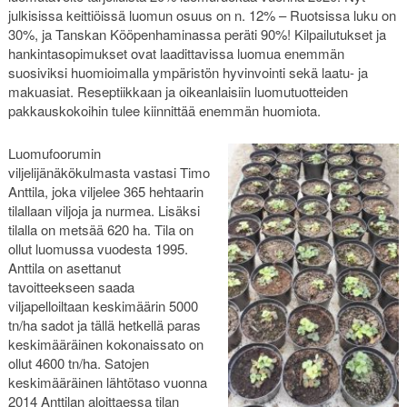
julkisissa keittiöissä luomun osuus on n. 12% – Ruotsissa luku on
30%, ja Tanskan Kööpenhaminassa peräti 90%! Kilpailutukset ja
hankintasopimukset ovat laadittavissa luomua enemmän
suosiviksi huomioimalla ympäristön hyvinvointi sekä laatu- ja
makuasiat. Reseptiikkaan ja oikeanlaisiin luomutuotteiden
pakkauskokoihin tulee kiinnittää enemmän huomiota.
Luomufoorumin
viljelijänäkökulmasta vastasi Timo
Anttila, joka viljelee 365 hehtaarin
tilallaan viljoja ja nurmea. Lisäksi
tilalla on metsää 620 ha. Tila on
ollut luomussa vuodesta 1995.
Anttila on asettanut
tavoitteekseen saada
viljapelloiltaan keskimäärin 5000
tn/ha sadot ja tällä hetkellä paras
keskimääräinen kokonaissato on
ollut 4600 tn/ha. Satojen
keskimääräinen lähtötaso vuonna
2014 Anttilan aloittaessa tilan