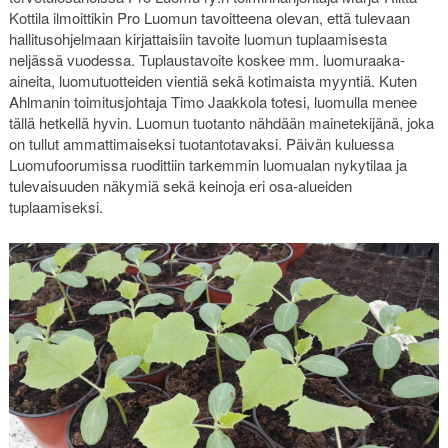
Kottila ilmoittikin Pro Luomun tavoitteena olevan, että tulevaan
hallitusohjelmaan kirjattaisiin tavoite luomun tuplaamisesta
neljässä vuodessa. Tuplaustavoite koskee mm. luomuraaka-
aineita, luomutuotteiden vientiä sekä kotimaista myyntiä. Kuten
Ahlmanin toimitusjohtaja Timo Jaakkola totesi, luomulla menee
tällä hetkellä hyvin. Luomun tuotanto nähdään mainetekijänä, joka
on tullut ammattimaiseksi tuotantotavaksi. Päivän kuluessa
Luomufoorumissa ruodittiin tarkemmin luomualan nykytilaa ja
tulevaisuuden näkymiä sekä keinoja eri osa-alueiden
tuplaamiseksi.