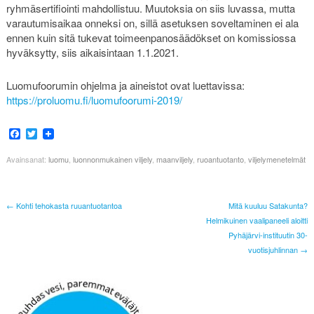
ryhmäsertifiointi mahdollistuu. Muutoksia on siis luvassa, mutta
varautumisaikaa onneksi on, sillä asetuksen soveltaminen ei ala
ennen kuin sitä tukevat toimeenpanosäädökset on komissiossa
hyväksytty, siis aikaisintaan 1.1.2021.
Luomufoorumin ohjelma ja aineistot ovat luettavissa:
https://proluomu.fi/luomufoorumi-2019/
Facebook
Twitter
Avainsanat:
luomu
,
luonnonmukainen viljely
,
maanviljely
,
ruoantuotanto
,
viljelymenetelmät
← Kohti tehokasta ruuantuotantoa
Mitä kuuluu Satakunta?
Helmikuinen vaalipaneeli aloitti
Pyhäjärvi-instituutin 30-
vuotisjuhlinnan →