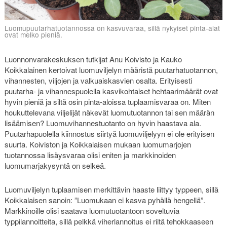
Luomupuutarhatuotannossa on kasvuvaraa, sillä nykyiset pinta-alat
ovat melko pieniä.
Luonnonvarakeskuksen tutkijat Anu Koivisto ja Kauko
Koikkalainen kertoivat luomuviljelyn määristä puutarhatuotannon,
vihannesten, viljojen ja valkuaiskasvien osalta. Erityisesti
puutarha- ja vihannespuolella kasvikohtaiset hehtaarimäärät ovat
hyvin pieniä ja siltä osin pinta-aloissa tuplaamisvaraa on. Miten
houkuttelevana viljelijät näkevät luomutuotannon tai sen määrän
lisäämisen? Luomuvihannestuotanto on hyvin haastava ala.
Puutarhapuolella kiinnostus siirtyä luomuviljelyyn ei ole erityisen
suurta. Koiviston ja Koikkalaisen mukaan luomumarjojen
tuotannossa lisäysvaraa olisi eniten ja markkinoiden
luomumarjakysyntä on selkeä.
Luomuviljelyn tuplaamisen merkittävin haaste liittyy typpeen, sillä
Koikkalaisen sanoin: ”Luomukaan ei kasva pyhällä hengellä”.
Markkinoille olisi saatava luomutuotantoon soveltuvia
typpilannoitteita, sillä pelkkä viherlannoitus ei riitä tehokkaaseen