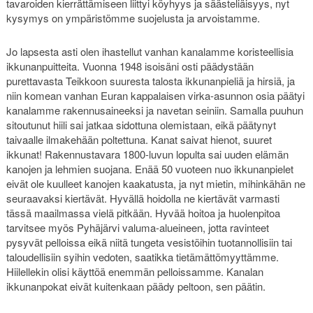
tavaroiden kierrättämiseen liittyi köyhyys ja säästeliäisyys, nyt
kysymys on ympäristömme suojelusta ja arvoistamme.
Jo lapsesta asti olen ihastellut vanhan kanalamme koristeellisia
ikkunanpuitteita. Vuonna 1948 isoisäni osti päädystään
purettavasta Teikkoon suuresta talosta ikkunanpieliä ja hirsiä, ja
niin komean vanhan Euran kappalaisen virka-asunnon osia päätyi
kanalamme rakennusaineeksi ja navetan seiniin. Samalla puuhun
sitoutunut hiili sai jatkaa sidottuna olemistaan, eikä päätynyt
taivaalle ilmakehään poltettuna. Kanat saivat hienot, suuret
ikkunat! Rakennustavara 1800-luvun lopulta sai uuden elämän
kanojen ja lehmien suojana. Enää 50 vuoteen nuo ikkunanpielet
eivät ole kuulleet kanojen kaakatusta, ja nyt mietin, mihinkähän ne
seuraavaksi kiertävät. Hyvällä hoidolla ne kiertävät varmasti
tässä maailmassa vielä pitkään. Hyvää hoitoa ja huolenpitoa
tarvitsee myös Pyhäjärvi valuma-alueineen, jotta ravinteet
pysyvät pelloissa eikä niitä tungeta vesistöihin tuotannollisiin tai
taloudellisiin syihin vedoten, saatikka tietämättömyyttämme.
Hiilellekin olisi käyttöä enemmän pelloissamme. Kanalan
ikkunanpokat eivät kuitenkaan päädy peltoon, sen päätin.