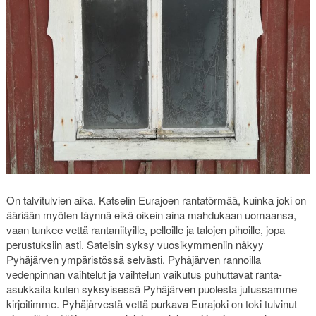
On talvitulvien aika. Katselin Eurajoen rantatörmää, kuinka joki on
ääriään myöten täynnä eikä oikein aina mahdukaan uomaansa,
vaan tunkee vettä rantaniityille, pelloille ja talojen pihoille, jopa
perustuksiin asti. Sateisin syksy vuosikymmeniin näkyy
Pyhäjärven ympäristössä selvästi. Pyhäjärven rannoilla
vedenpinnan vaihtelut ja vaihtelun vaikutus puhuttavat ranta-
asukkaita kuten syksyisessä Pyhäjärven puolesta jutussamme
kirjoitimme. Pyhäjärvestä vettä purkava Eurajoki on toki tulvinut