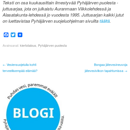
Teksti on osa kuukausittain ilmestyvää Pyhäjärven puolesta -
juttusarjaa, jota on julkaistu Auranmaan Viikkolehdessä ja
Alasatakunta-lehdessä jo vuodesta 1995. Juttusarjan kaikki jutut
on luettavistaa Pyhäjärven suojeluohjelman sivuilta
täältä
.
Facebook
Twitter
Avainsanat:
kiertotalous
,
Pyhäjärven puolesta
← Vesiensuojelulla kohti
Bongaa jätevesineuvoja
terveellisempää elämää?
jätevesiviikon tapahtumissa →