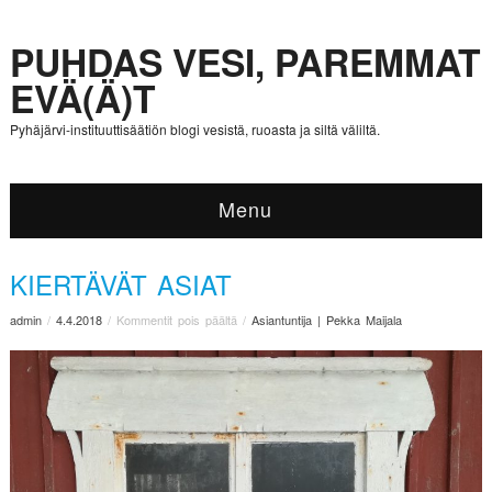
PUHDAS VESI, PAREMMAT
EVÄ(Ä)T
Pyhäjärvi-instituuttisäätiön blogi vesistä, ruoasta ja siltä väliltä.
Menu
KIERTÄVÄT ASIAT
admin
/
4.4.2018
/
Kommentit pois päältä
/
Asiantuntija | Pekka Maijala