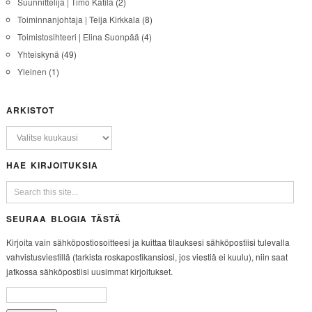
Suunnittelija | Timo Katila
(2)
Toiminnanjohtaja | Teija Kirkkala
(8)
Toimistosihteeri | Elina Suonpää
(4)
Yhteiskynä
(49)
Yleinen
(1)
ARKISTOT
HAE KIRJOITUKSIA
SEURAA BLOGIA TÄSTÄ
Kirjoita vain sähköpostiosoitteesi ja kuittaa tilauksesi sähköpostiisi tulevalla
vahvistusviestillä (tarkista roskapostikansiosi, jos viestiä ei kuulu), niin saat
jatkossa sähköpostiisi uusimmat kirjoitukset.