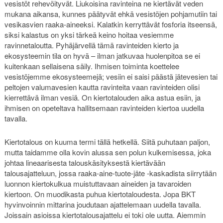
vesistöt rehevöityvät. Liukoisina ravinteina ne kiertävät veden
mukana aikansa, kunnes päätyvät ehkä vesistöjen pohjamutiin tai
vesikasvien raaka-aineeksi. Kalatkin kerryttävät fosforia itseensä,
siksi kalastus on yksi tärkeä keino hoitaa vesiemme
ravinnetaloutta. Pyhäjärvellä tämä ravinteiden kierto ja
ekosysteemin tila on hyvä – ilman jatkuvaa huolenpitoa se ei
kuitenkaan sellaisena säily. Ihmisen toiminta koettelee
vesistöjemme ekosysteemejä; vesiin ei saisi päästä jätevesien tai
peltojen valumavesien kautta ravinteita vaan ravinteiden olisi
kierrettävä ilman vesiä. On kiertotalouden aika astua esiin, ja
ihmisen on opeteltava hallitsemaan ravinteiden kiertoa uudella
tavalla.
Kiertotalous on kuuma termi tällä hetkellä. Siitä puhutaan paljon,
mutta taidamme olla kovin alussa sen polun kulkemisessa, joka
johtaa lineaarisesta talouskäsityksestä kiertävään
talousajatteluun, jossa raaka-aine-tuote-jäte -kaskadista siirrytään
luonnon kiertokulkua muistuttavaan aineiden ja tavaroiden
kiertoon. On muodikasta puhua kiertotaloudesta. Jopa BKT
hyvinvoinnin mittarina joudutaan ajattelemaan uudella tavalla.
Joissain asioissa kiertotalousajattelu ei toki ole uutta. Aiemmin