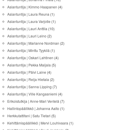
Asiantuntija | Kimmo Haapanen
(4)
Asiantuntija | Laura Reuna
(1)
Asiantuntija | Laura Varjotie
(1)
Asiantuntija | Lauri Anttila
(10)
Asiantuntija | Lauri Leino
(2)
Asiantuntija | Marianne Nordman
(2)
Asiantuntija | Minttu Tyykilä
(1)
Asiantuntija | Oskari Lahtinen
(4)
Asiantuntija | Pekka Maijala
(5)
Asiantuntija | Päivi Laine
(4)
Asiantuntija | Reija Hietala
(2)
Asiantuntija | Sanna Lipping
(7)
Asiantuntija | Ville Kangasniemi
(4)
Erikoistutkija | Anne-Mari Ventelä
(7)
Hallintopäällikkö | Johanna Aalto
(1)
Herkkutattifani | Satu Tietari
(5)
Kehittämispäällikkö | Mervi Louhivaara
(1)