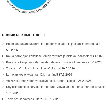
UUSIMMAT KIRJOITUKSET
Pellontasauslanaus parantaa pellon vesitaloutta ja lisää satovarmuutta
5.6.2026
Kaukanaronojan kaksitasouoman toiminta ja niittokauhakäsittely
4.6.2026
Kasvua ja kauppaa -lähiruokatapahtuma Turussa oli menestys
3.6.2026
Terveiset Kumina ja kaverit -kylvöviikolta!
29.5.2026
Luhtojan kosteikkoaltaan jälkimainingit
17.3.2026
Välkkysika-hankkeen välikasvatusseurannan tuloksia
26.2.2026
Käytöstä poistetut turvetuotantoalueet voivat tarjota monia mahdollisuuksia
19.2.2026
Terveiset Sarkamessuilta 2026
3.2.2026