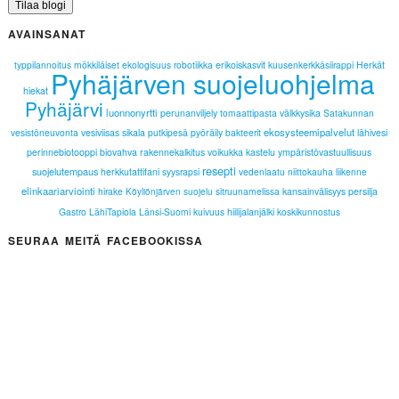
AVAINSANAT
typpilannoitus
mökkiläiset
ekologisuus
robotiikka
erikoiskasvit
kuusenkerkkäsiirappi
Herkät
Pyhäjärven suojeluohjelma
hiekat
Pyhäjärvi
luonnonyrtti
perunanviljely
tomaattipasta
välkkysika
Satakunnan
ekosysteemipalvelut
vesistöneuvonta
vesiviisas
sikala
putkipesä
pyöräily
bakteerit
lähivesi
perinnebiotooppi
biovahva
rakennekalkitus
voikukka
kastelu
ympäristövastuullisuus
resepti
suojelutempaus
herkkutattifani
syysrapsi
vedenlaatu
niittokauha
liikenne
elinkaariarviointi
hirake
sitruunamelissa
kansainvälisyys
persilja
Köyliönjärven suojelu
Gastro
LähiTapiola Länsi-Suomi
kuivuus
hiilijalanjälki
koskikunnostus
SEURAA MEITÄ FACEBOOKISSA