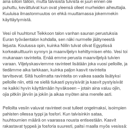
aina silloin tällöin, mutta talvisista tulvista ei juuri ennen ole
puhuttu, kevättulvat kun ovat yleensä olleet murheiden aiheuttajia.
Kuuluisa ilmastonmuutos on ehkä muuttamassa jokemmekin
käyttäytymistä.
Vesi oli huuhtonut Teikkoon talon vanhan saunan perustuksia
Euran työväentalon kohdalla, sen näki nurmelle jäätyneestä
liejusta. Koulussa opin, kuinka Niilin tulvat olivat Egyptissä
korkeakulttuurin synnyn ja maanviljelyn kehittymisen ehto. Vesi toi
mukanaan ravinteita. Enää emme perusta maanviljelyä tulvien
varaan. Viljelyskasviemme ravinteet lisätään joka vuosi pelloille, ja
tiedämme aika tarkkaan, kuinka paljon kasvit ravinteita
tarvitsevat. Siitä huolimatta ravinteita on vaikea saada lisätyksi
pelloille niin, että ne siellä tiukasti pysyisivät ja kasvit pystyisivät
ne kaikki hyvin käyttämään hyväkseen – jotain aina valuu ojiin,
ojia pitkiin järviin ja jokiin ja aikaa myöten aina merelle asti.
Pelloilta vesiin valuvat ravinteet ovat tulleet ongelmaksi, isoimpien
pahisten ollessa typpi ja fosfori. Kun talvisinkin sataa,
huuhtoumien määrä on vaarassa nousta entisestään. Kasvit
rakastavat typpeä ja fosforia suuresti, paitsi maalla myös vesissä: