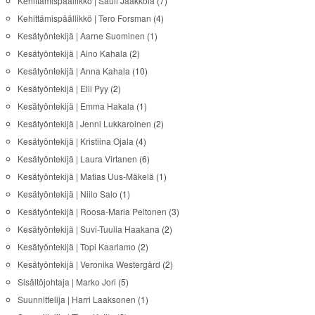
Kehittämispäällikkö | Sauli Jaakkola
(7)
Kehittämispäällikkö | Tero Forsman
(4)
Kesätyöntekijä | Aarne Suominen
(1)
Kesätyöntekijä | Aino Kahala
(2)
Kesätyöntekijä | Anna Kahala
(10)
Kesätyöntekijä | Elli Pyy
(2)
Kesätyöntekijä | Emma Hakala
(1)
Kesätyöntekijä | Jenni Lukkaroinen
(2)
Kesätyöntekijä | Kristiina Ojala
(4)
Kesätyöntekijä | Laura Virtanen
(6)
Kesätyöntekijä | Matias Uus-Mäkelä
(1)
Kesätyöntekijä | Niilo Salo
(1)
Kesätyöntekijä | Roosa-Maria Peltonen
(3)
Kesätyöntekijä | Suvi-Tuulia Haakana
(2)
Kesätyöntekijä | Topi Kaarlamo
(2)
Kesätyöntekijä | Veronika Westergård
(2)
Sisältöjohtaja | Marko Jori
(5)
Suunnittelija | Harri Laaksonen
(1)