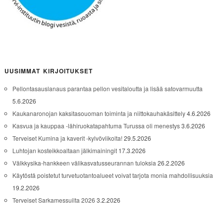
UUSIMMAT KIRJOITUKSET
Pellontasauslanaus parantaa pellon vesitaloutta ja lisää satovarmuutta
5.6.2026
Kaukanaronojan kaksitasouoman toiminta ja niittokauhakäsittely
4.6.2026
Kasvua ja kauppaa -lähiruokatapahtuma Turussa oli menestys
3.6.2026
Terveiset Kumina ja kaverit -kylvöviikolta!
29.5.2026
Luhtojan kosteikkoaltaan jälkimainingit
17.3.2026
Välkkysika-hankkeen välikasvatusseurannan tuloksia
26.2.2026
Käytöstä poistetut turvetuotantoalueet voivat tarjota monia mahdollisuuksia
19.2.2026
Terveiset Sarkamessuilta 2026
3.2.2026