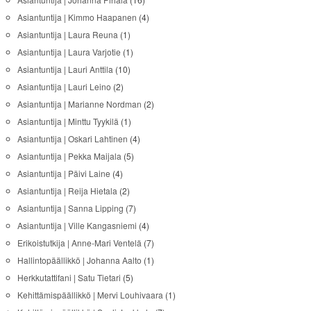
Asiantuntija | Kimmo Haapanen
(4)
Asiantuntija | Laura Reuna
(1)
Asiantuntija | Laura Varjotie
(1)
Asiantuntija | Lauri Anttila
(10)
Asiantuntija | Lauri Leino
(2)
Asiantuntija | Marianne Nordman
(2)
Asiantuntija | Minttu Tyykilä
(1)
Asiantuntija | Oskari Lahtinen
(4)
Asiantuntija | Pekka Maijala
(5)
Asiantuntija | Päivi Laine
(4)
Asiantuntija | Reija Hietala
(2)
Asiantuntija | Sanna Lipping
(7)
Asiantuntija | Ville Kangasniemi
(4)
Erikoistutkija | Anne-Mari Ventelä
(7)
Hallintopäällikkö | Johanna Aalto
(1)
Herkkutattifani | Satu Tietari
(5)
Kehittämispäällikkö | Mervi Louhivaara
(1)