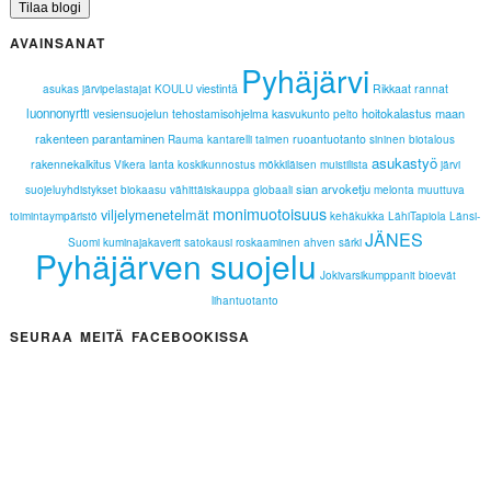
AVAINSANAT
Pyhäjärvi
viestintä
Rikkaat rannat
asukas
järvipelastajat
KOULU
luonnonyrtti
hoitokalastus
maan
vesiensuojelun tehostamisohjelma
kasvukunto
pelto
rakenteen parantaminen
ruoantuotanto
Rauma
kantarelli
taimen
sininen biotalous
asukastyö
rakennekalkitus
lanta
Vikera
koskikunnostus
mökkiläisen muistilista
järvi
sian arvoketju
suojeluyhdistykset
biokaasu
vähittäiskauppa
globaali
melonta
muuttuva
monimuotoisuus
viljelymenetelmät
toimintaympäristö
kehäkukka
LähiTapiola Länsi-
JÄNES
Suomi
kuminajakaverit
satokausi
roskaaminen
ahven
särki
Pyhäjärven suojelu
Jokivarsikumppanit
bioevät
lihantuotanto
SEURAA MEITÄ FACEBOOKISSA