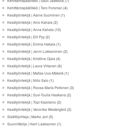
Kehittämispäällikkö | Sauli Jaakkola
(7)
Kehittämispäällikkö | Tero Forsman
(4)
Kesätyöntekijä | Aarne Suominen
(1)
Kesätyöntekijä | Aino Kahala
(2)
Kesätyöntekijä | Anna Kahala
(10)
Kesätyöntekijä | Elli Pyy
(2)
Kesätyöntekijä | Emma Hakala
(1)
Kesätyöntekijä | Jenni Lukkaroinen
(2)
Kesätyöntekijä | Kristiina Ojala
(4)
Kesätyöntekijä | Laura Virtanen
(6)
Kesätyöntekijä | Matias Uus-Mäkelä
(1)
Kesätyöntekijä | Niilo Salo
(1)
Kesätyöntekijä | Roosa-Maria Peltonen
(3)
Kesätyöntekijä | Suvi-Tuulia Haakana
(2)
Kesätyöntekijä | Topi Kaarlamo
(2)
Kesätyöntekijä | Veronika Westergård
(2)
Sisältöjohtaja | Marko Jori
(5)
Suunnittelija | Harri Laaksonen
(1)