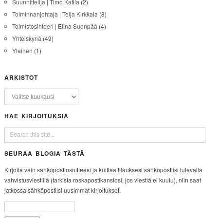
Suunnittelija | Timo Katila
(2)
Toiminnanjohtaja | Teija Kirkkala
(8)
Toimistosihteeri | Elina Suonpää
(4)
Yhteiskynä
(49)
Yleinen
(1)
ARKISTOT
HAE KIRJOITUKSIA
SEURAA BLOGIA TÄSTÄ
Kirjoita vain sähköpostiosoitteesi ja kuittaa tilauksesi sähköpostiisi tulevalla
vahvistusviestillä (tarkista roskapostikansiosi, jos viestiä ei kuulu), niin saat
jatkossa sähköpostiisi uusimmat kirjoitukset.