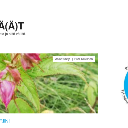
Ä(Ä)T
a ja siltä väliltä.
Asiantuntija | Essi Kiiskinen
IIN!