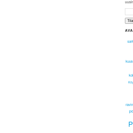
uusim
AVA
sar
kuus
ko
Köy
ravi
p
P