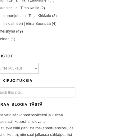
unnittelija | Timo Katila
(2)
oiminnanjohtaja | Teija Kirkkala
(8)
oimistosihteeri | Elina Suonpää
(4)
hteiskynä
(49)
leinen
(1)
ISTOT
 KIRJOITUKSIA
RAA BLOGIA TÄSTÄ
ita vain sähköpostiosoitteesi ja kuittaa
ksesi sähköpostiisi tulevalla
stusviestillä (tarkista roskapostikansiosi, jos
iä ei kuulu), niin saat jatkossa sähköpostiisi