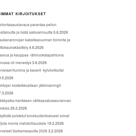
IMMAT KIRJOITUKSET
ellontasauslanaus parantaa pellon
sitaloutta ja lisää satovarmuutta
5.6.2026
aukanaronojan kaksitasouoman toiminta ja
ittokauhakäsittely
4.6.2026
asvua ja kauppaa -lähiruokatapahtuma
urussa oli menestys
3.6.2026
rveiset Kumina ja kaverit -kylvöviikolta!
9.5.2026
uhtojan kosteikkoaltaan jälkimainingit
7.3.2026
älkkysika-hankkeen välikasvatusseurannan
loksia
26.2.2026
äytöstä poistetut turvetuotantoalueet voivat
arjota monia mahdollisuuksia
19.2.2026
erveiset Sarkamessuilta 2026
3.2.2026