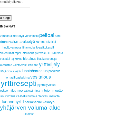
mat kirjoitukset.
INSANAT
peltoai
kamessut
kierrätys
vedenlaatu
särki
valuma-aluetyö
drone
kumina
sikatilat
huoltovarmuus
lihantuotanto
palkokasvit
enkerkkäsiirappi
laidunnus
pienvesi-HELMI
riista
biotalous
vesistöt
lajikekoe
Kaukanaronoja
yrttiviljely
kemusten vaihto
voikukanlehti
luontoharrastus
porkkana
liönjärven suojelu
vesitalous
tomaattipasta
kiina
yrttiresepti
pyöräilyviikko
lintujen muutto
nnekuormitus
innovaatiotoiminta
ossu
kastelu
virtaus
humala
pienvesi
melonta
luonnonyrtti
parsahanke
kesätyö
yhäjärven valuma-alue
julkaisut