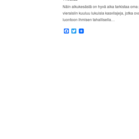
Näin alkukesästä on hyvä aika tarkistaa oma
vieraisiin kuuluu lukuisia kasvilajeja, jotka 
luontoon ihmisen tahallisella…
Facebook
Twitter