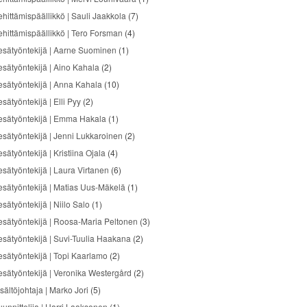
ehittämispäällikkö | Sauli Jaakkola
(7)
ehittämispäällikkö | Tero Forsman
(4)
esätyöntekijä | Aarne Suominen
(1)
esätyöntekijä | Aino Kahala
(2)
esätyöntekijä | Anna Kahala
(10)
sätyöntekijä | Elli Pyy
(2)
esätyöntekijä | Emma Hakala
(1)
esätyöntekijä | Jenni Lukkaroinen
(2)
sätyöntekijä | Kristiina Ojala
(4)
esätyöntekijä | Laura Virtanen
(6)
esätyöntekijä | Matias Uus-Mäkelä
(1)
sätyöntekijä | Niilo Salo
(1)
esätyöntekijä | Roosa-Maria Peltonen
(3)
esätyöntekijä | Suvi-Tuulia Haakana
(2)
esätyöntekijä | Topi Kaarlamo
(2)
esätyöntekijä | Veronika Westergård
(2)
sältöjohtaja | Marko Jori
(5)
uunnittelija | Harri Laaksonen
(1)