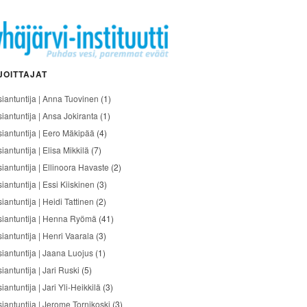
JOITTAJAT
siantuntija | Anna Tuovinen
(1)
siantuntija | Ansa Jokiranta
(1)
siantuntija | Eero Mäkipää
(4)
iantuntija | Elisa Mikkilä
(7)
siantuntija | Ellinoora Havaste
(2)
iantuntija | Essi Kiiskinen
(3)
iantuntija | Heidi Tattinen
(2)
siantuntija | Henna Ryömä
(41)
iantuntija | Henri Vaarala
(3)
siantuntija | Jaana Luojus
(1)
iantuntija | Jari Ruski
(5)
iantuntija | Jari Yli-Heikkilä
(3)
siantuntija | Jerome Tornikoski
(3)