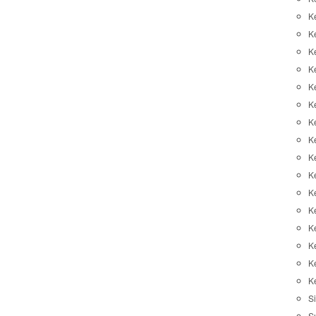
K
K
K
K
K
Ke
K
K
Ke
K
K
Ke
K
K
K
K
Si
S