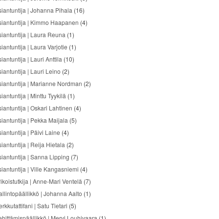
siantuntija | Johanna Pihala
(16)
siantuntija | Kimmo Haapanen
(4)
siantuntija | Laura Reuna
(1)
iantuntija | Laura Varjotie
(1)
iantuntija | Lauri Anttila
(10)
iantuntija | Lauri Leino
(2)
siantuntija | Marianne Nordman
(2)
iantuntija | Minttu Tyykilä
(1)
siantuntija | Oskari Lahtinen
(4)
siantuntija | Pekka Maijala
(5)
iantuntija | Päivi Laine
(4)
iantuntija | Reija Hietala
(2)
siantuntija | Sanna Lipping
(7)
siantuntija | Ville Kangasniemi
(4)
ikoistutkija | Anne-Mari Ventelä
(7)
allintopäällikkö | Johanna Aalto
(1)
rkkutattifani | Satu Tietari
(5)
ehittämispäällikkö | Mervi Louhivaara
(1)