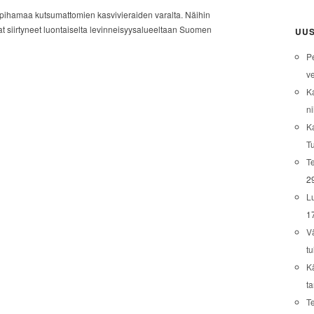
 pihamaa kutsumattomien kasvivieraiden varalta. Näihin
ovat siirtyneet luontaiselta levinneisyysalueeltaan Suomen
UUS
P
ve
K
ni
K
T
Te
2
L
1
V
tu
K
t
T