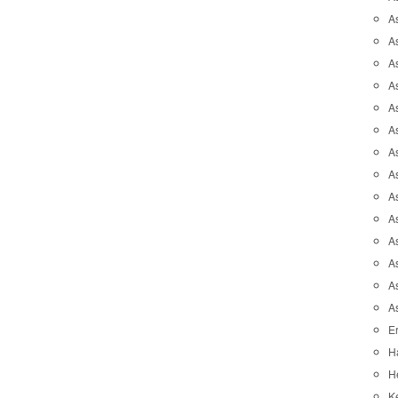
A
A
A
As
As
As
A
As
A
A
As
As
A
A
Er
H
He
K