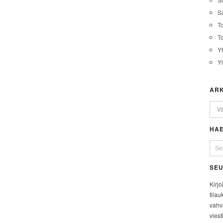
Su
T
T
Y
Y
ARK
HAE
SEU
Kirjo
tilau
vahvi
viest