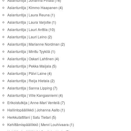
Asiantuntija | Johanna Pihala
(16)
Asiantuntija | Kimmo Haapanen
(4)
Asiantuntija | Laura Reuna
(1)
Asiantuntija | Laura Varjotie
(1)
Asiantuntija | Lauri Anttila
(10)
Asiantuntija | Lauri Leino
(2)
Asiantuntija | Marianne Nordman
(2)
Asiantuntija | Minttu Tyykilä
(1)
Asiantuntija | Oskari Lahtinen
(4)
Asiantuntija | Pekka Maijala
(5)
Asiantuntija | Päivi Laine
(4)
Asiantuntija | Reija Hietala
(2)
Asiantuntija | Sanna Lipping
(7)
Asiantuntija | Ville Kangasniemi
(4)
Erikoistutkija | Anne-Mari Ventelä
(7)
Hallintopäällikkö | Johanna Aalto
(1)
Herkkutattifani | Satu Tietari
(5)
Kehittämispäällikkö | Mervi Louhivaara
(1)