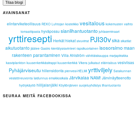
AVAINSANAT
vesitalous
elintarviketeollisuus
REKO
Luhtojan kosteikko
kokemusten vaihto
sianlihantuotanto
hyväpossu
tomaattipasta
juhlaseminaari
yrttiresepti
PJI30v
sika
Herkät hiekat
sivuvirrat
sikatilat
isosorsimo
alkutuotanto
maan
jäätee
Gastro
kierrätysravinteet
rapsikuoriainen
rakenteen parantaminen
Villa Ahlström
vähittäiskauppa
marjapiirakka
vesiviisas
kasviplankton
kuusenkerkkäsiirappi
kuusenkerkkä
Vikera
julkaisut
eläintalous
yrttiviljely
Pyhäjärviseutu
hiilensidonta
pienvesi-HELMI
Satakunnan
Järvikalaa NAM!
Järvinäytteenotto
vesistöneuvonta
laidunnus
emakkosikala
hiilijalanjälki
hyötykäyttö
Köyliönjärven suojeluyhdistys
lihantuotanto
SEURAA MEITÄ FACEBOOKISSA