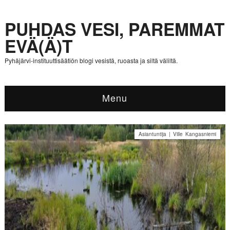
PUHDAS VESI, PAREMMAT
EVÄ(Ä)T
Pyhäjärvi-instituuttisäätiön blogi vesistä, ruoasta ja siltä väliltä.
Menu
Asiantuntija | Ville Kangasniemi