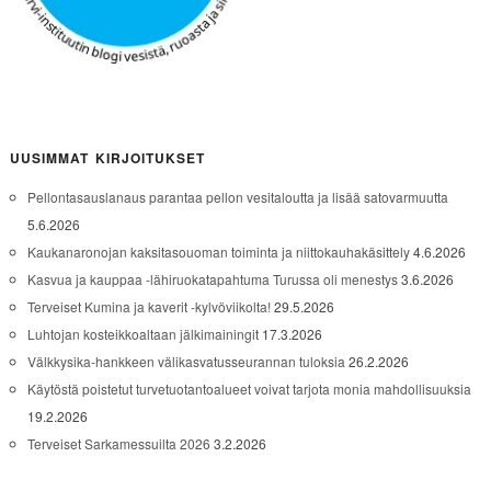
UUSIMMAT KIRJOITUKSET
Pellontasauslanaus parantaa pellon vesitaloutta ja lisää satovarmuutta
5.6.2026
Kaukanaronojan kaksitasouoman toiminta ja niittokauhakäsittely
4.6.2026
Kasvua ja kauppaa -lähiruokatapahtuma Turussa oli menestys
3.6.2026
Terveiset Kumina ja kaverit -kylvöviikolta!
29.5.2026
Luhtojan kosteikkoaltaan jälkimainingit
17.3.2026
Välkkysika-hankkeen välikasvatusseurannan tuloksia
26.2.2026
Käytöstä poistetut turvetuotantoalueet voivat tarjota monia mahdollisuuksia
19.2.2026
Terveiset Sarkamessuilta 2026
3.2.2026