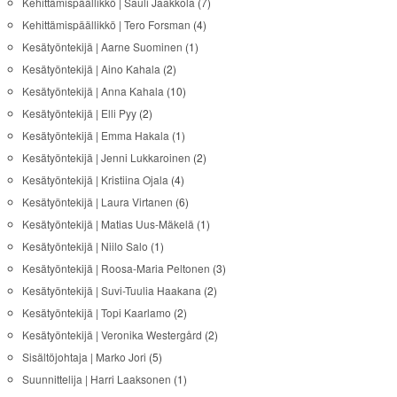
Kehittämispäällikkö | Sauli Jaakkola
(7)
Kehittämispäällikkö | Tero Forsman
(4)
Kesätyöntekijä | Aarne Suominen
(1)
Kesätyöntekijä | Aino Kahala
(2)
Kesätyöntekijä | Anna Kahala
(10)
Kesätyöntekijä | Elli Pyy
(2)
Kesätyöntekijä | Emma Hakala
(1)
Kesätyöntekijä | Jenni Lukkaroinen
(2)
Kesätyöntekijä | Kristiina Ojala
(4)
Kesätyöntekijä | Laura Virtanen
(6)
Kesätyöntekijä | Matias Uus-Mäkelä
(1)
Kesätyöntekijä | Niilo Salo
(1)
Kesätyöntekijä | Roosa-Maria Peltonen
(3)
Kesätyöntekijä | Suvi-Tuulia Haakana
(2)
Kesätyöntekijä | Topi Kaarlamo
(2)
Kesätyöntekijä | Veronika Westergård
(2)
Sisältöjohtaja | Marko Jori
(5)
Suunnittelija | Harri Laaksonen
(1)