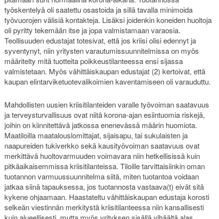
työskentelyä oli saatettu osastoida ja sillä tavalla minimoida
työvuorojen välisiä kontakteja. Lisäksi joidenkin koneiden huoltoja
oli pyritty tekemään itse ja jopa valmistamaan varaosia.
Teollisuuden edustajat totesivat, että jos kriisi olisi edennyt ja
syventynyt, niin yritysten varautumissuunnitelmissa on myös
määritelty mitä tuotteita poikkeustilanteessa ensi sijassa
valmistetaan. Myös vähittäiskaupan edustajat (2) kertoivat, että
kaupan elintarviketuotevalikoimien kaventamiseen oli varauduttu.
Mahdollisten uusien kriisitilanteiden varalle työvoiman saatavuus
ja terveysturvallisuus ovat niitä korona-ajan esiintuomia riskejä,
joihin on kiinnitettävä jatkossa enenevässä määrin huomiota.
Maatiloilla maatalouslomittajat, sijaisapu, tai sukulaisten ja
naapureiden tukiverkko sekä kausityövoiman saatavuus ovat
merkittävä huoltovarmuuden voimavara niin hetkellisissä kuin
pitkäaikaisemmissa kriisitilanteissa. Tiloille tarvittaisiinkin oman
tuotannon varmuussuunnitelma siitä, miten tuotantoa voidaan
jatkaa siinä tapauksessa, jos tuotannosta vastaava(t) eivät sitä
kykene ohjaamaan. Haastateltu vähittäiskaupan edustaja korosti
selkeän viestinnän merkitystä kriisitilanteessa niin kansallisesti
kuin alueellisesti, mutta myös yrityksen sisällä ylhäältä alas