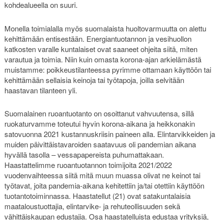
kohdealueella on suuri.
Monella toimialalla myös suomalaista huoltovarmuutta on alettu
kehittämään entisestään. Energiantuotannon ja vesihuollon
katkosten varalle kuntalaiset ovat saaneet ohjeita siitä, miten
varautua ja toimia. Niin kuin omasta korona-ajan arkielämästä
muistamme: poikkeustilanteessa pyrimme ottamaan käyttöön tai
kehittämään sellaisia keinoja tai työtapoja, joilla selvitään
haastavan tilanteen yli.
Suomalainen ruoantuotanto on osoittanut vahvuutensa, sillä
ruokaturvamme toteutui hyvin korona-aikana ja heikkonakin
satovuonna 2021 kustannuskriisin paineen alla. Elintarvikkeiden ja
muiden päivittäistavaroiden saatavuus oli pandemian aikana
hyvällä tasolla – vessapapereista puhumattakaan.
Haastattelimme ruoantuotannon toimijoita 2021/2022
vuodenvaihteessa siitä mitä muun muassa olivat ne keinot tai
työtavat, joita pandemia-aikana kehitettiin ja/tai otettiin käyttöön
tuotantotoiminnassa. Haastatellut (21) ovat satakuntalaisia
maataloustuottajia, elintarvike- ja rehuteollisuuden sekä
vähittäiskaupan edustajia. Osa haastatelluista edustaa yrityksiä,