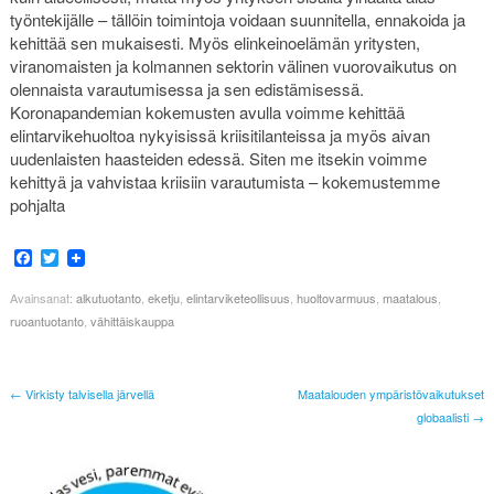
työntekijälle – tällöin toimintoja voidaan suunnitella, ennakoida ja
kehittää sen mukaisesti. Myös elinkeinoelämän yritysten,
viranomaisten ja kolmannen sektorin välinen vuorovaikutus on
olennaista varautumisessa ja sen edistämisessä.
Koronapandemian kokemusten avulla voimme kehittää
elintarvikehuoltoa nykyisissä kriisitilanteissa ja myös aivan
uudenlaisten haasteiden edessä. Siten me itsekin voimme
kehittyä ja vahvistaa kriisiin varautumista – kokemustemme
pohjalta
Facebook
Twitter
Avainsanat:
alkutuotanto
,
eketju
,
elintarviketeollisuus
,
huoltovarmuus
,
maatalous
,
ruoantuotanto
,
vähittäiskauppa
← Virkisty talvisella järvellä
Maatalouden ympäristövaikutukset
globaalisti →