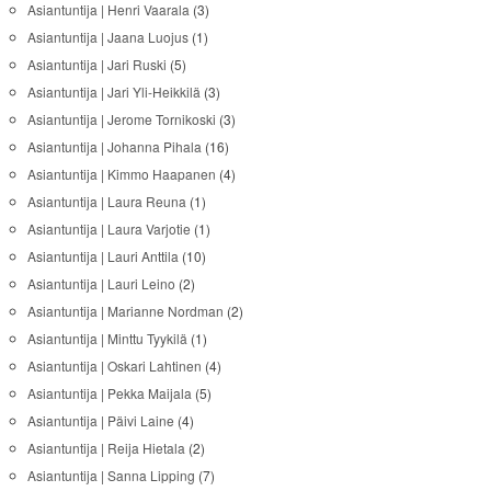
Asiantuntija | Henri Vaarala
(3)
Asiantuntija | Jaana Luojus
(1)
Asiantuntija | Jari Ruski
(5)
Asiantuntija | Jari Yli-Heikkilä
(3)
Asiantuntija | Jerome Tornikoski
(3)
Asiantuntija | Johanna Pihala
(16)
Asiantuntija | Kimmo Haapanen
(4)
Asiantuntija | Laura Reuna
(1)
Asiantuntija | Laura Varjotie
(1)
Asiantuntija | Lauri Anttila
(10)
Asiantuntija | Lauri Leino
(2)
Asiantuntija | Marianne Nordman
(2)
Asiantuntija | Minttu Tyykilä
(1)
Asiantuntija | Oskari Lahtinen
(4)
Asiantuntija | Pekka Maijala
(5)
Asiantuntija | Päivi Laine
(4)
Asiantuntija | Reija Hietala
(2)
Asiantuntija | Sanna Lipping
(7)