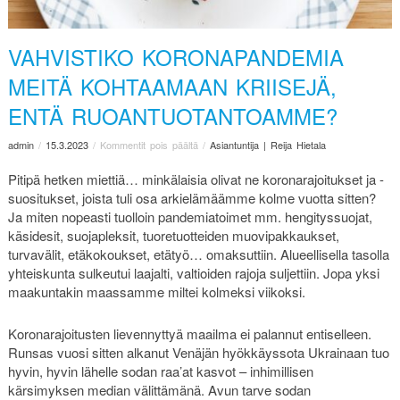
VAHVISTIKO KORONAPANDEMIA
MEITÄ KOHTAAMAAN KRIISEJÄ,
ENTÄ RUOANTUOTANTOAMME?
admin
/
15.3.2023
/
Kommentit pois päältä
/
Asiantuntija | Reija Hietala
Pitipä hetken miettiä… minkälaisia olivat ne koronarajoitukset ja -
suositukset, joista tuli osa arkielämäämme kolme vuotta sitten?
Ja miten nopeasti tuolloin pandemiatoimet mm. hengityssuojat,
käsidesit, suojapleksit, tuoretuotteiden muovipakkaukset,
turvavälit, etäkokoukset, etätyö… omaksuttiin. Alueellisella tasolla
yhteiskunta sulkeutui laajalti, valtioiden rajoja suljettiin. Jopa yksi
maakuntakin maassamme miltei kolmeksi viikoksi.
Koronarajoitusten lievennyttyä maailma ei palannut entiselleen.
Runsas vuosi sitten alkanut Venäjän hyökkäyssota Ukrainaan tuo
hyvin, hyvin lähelle sodan raa’at kasvot – inhimillisen
kärsimyksen median välittämänä. Avun tarve sodan