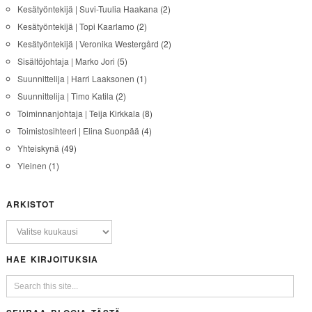
Kesätyöntekijä | Suvi-Tuulia Haakana
(2)
Kesätyöntekijä | Topi Kaarlamo
(2)
Kesätyöntekijä | Veronika Westergård
(2)
Sisältöjohtaja | Marko Jori
(5)
Suunnittelija | Harri Laaksonen
(1)
Suunnittelija | Timo Katila
(2)
Toiminnanjohtaja | Teija Kirkkala
(8)
Toimistosihteeri | Elina Suonpää
(4)
Yhteiskynä
(49)
Yleinen
(1)
ARKISTOT
HAE KIRJOITUKSIA