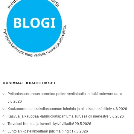
UUSIMMAT KIRJOITUKSET
Pellontasauslanaus parantaa pellon vesitaloutta ja lisää satovarmuutta
5.6.2026
Kaukanaronojan kaksitasouoman toiminta ja niittokauhakäsittely
4.6.2026
Kasvua ja kauppaa -lähiruokatapahtuma Turussa oli menestys
3.6.2026
Terveiset Kumina ja kaverit -kylvöviikolta!
29.5.2026
Luhtojan kosteikkoaltaan jälkimainingit
17.3.2026