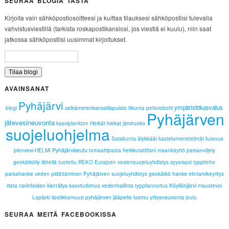
SEURAA BLOGIA TÄSTÄ
Kirjoita vain sähköpostiosoitteesi ja kuittaa tilauksesi sähköpostiisi tulevalla
vahvistusviestillä (tarkista roskapostikansiosi, jos viestiä ei kuulu), niin saat
jatkossa sähköpostiisi uusimmat kirjoitukset.
AVAINSANAT
Pyhäjärvi
ympäristökasvatus
selkämerenkansallispuisto
blogi
liikunta
peltorobotti
Pyhäjärven
jätevesineuvonta
Herkät hiekat
kasviplankton
järviruoko
suojeluohjelma
älykkäät kastelumenetelmät
Satakunta
kuivuus
Pyhäjärviseutu
herkkutattifani
pienvesi-HELMI
tomaattipasta
maankäyttö
parsanviljely
geokätköily
lähellä tuotettu
REKO
Eurajoen vesiensuojeluyhdistys
syysrapsi
typpiteho
parsahanke
geokätkö
hanke
veden pidättäminen
Pyhäjärven suojeluyhdistys
elintarvikeyritys
Köyliönjärvi
ravinteiden kierrätys
vedenhallinta
riista
kasvitutkimus
typpilannoitus
maustevoi
pyhäjärven jääpeite
luomu
yritysneuvonta
Lapijoki
lipstikkamuusi
joulu
SEURAA MEITÄ FACEBOOKISSA