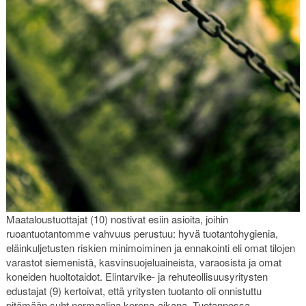
Maataloustuottajat (10) nostivat esiin asioita, joihin
ruoantuotantomme vahvuus perustuu: hyvä tuotantohygienia,
eläinkuljetusten riskien minimoiminen ja ennakointi eli omat tilojen
varastot siemenistä, kasvinsuojeluaineista, varaosista ja omat
koneiden huoltotaidot. Elintarvike- ja rehuteollisuusyritysten
edustajat (9) kertoivat, että yritysten tuotanto oli onnistuttu
pitämään suht normaalina korona-aikana. Tuotannossa