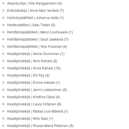
Asiantuntija | Ville Kangasniemi
(4)
Erikoistutkija | Anne-Mari Ventelä
(7)
Hallintopäällikkö | Johanna Aalto
(1)
Herkkutattifani | Satu Tietari
(5)
Kehittämispäällikkö | Mervi Louhivaara
(1)
Kehittämispäällikkö | Sauli Jaakkola
(7)
Kehittämispäällikkö | Tero Forsman
(4)
Kesätyöntekijä | Aarne Suominen
(1)
Kesätyöntekijä | Aino Kahala
(2)
Kesätyöntekijä | Anna Kahala
(10)
Kesätyöntekijä | Elli Pyy
(2)
Kesätyöntekijä | Emma Hakala
(1)
Kesätyöntekijä | Jenni Lukkaroinen
(2)
Kesätyöntekijä | Kristiina Ojala
(4)
Kesätyöntekijä | Laura Virtanen
(6)
Kesätyöntekijä | Matias Uus-Mäkelä
(1)
Kesätyöntekijä | Niilo Salo
(1)
Kesätyöntekijä | Roosa-Maria Peltonen
(3)