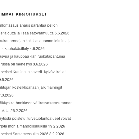
IMMAT KIRJOITUKSET
ellontasauslanaus parantaa pellon
sitaloutta ja lisää satovarmuutta
5.6.2026
aukanaronojan kaksitasouoman toiminta ja
ittokauhakäsittely
4.6.2026
asvua ja kauppaa -lähiruokatapahtuma
urussa oli menestys
3.6.2026
rveiset Kumina ja kaverit -kylvöviikolta!
9.5.2026
uhtojan kosteikkoaltaan jälkimainingit
7.3.2026
älkkysika-hankkeen välikasvatusseurannan
loksia
26.2.2026
äytöstä poistetut turvetuotantoalueet voivat
arjota monia mahdollisuuksia
19.2.2026
erveiset Sarkamessuilta 2026
3.2.2026