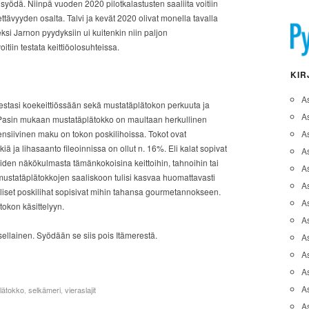
a syödä. Niinpä vuoden 2020 pilotkalastusten saaliita voitiin
ettävyyden osalta. Talvi ja kevät 2020 olivat monella tavalla
si Jarnon pyydyksiin ui kuitenkin niin paljon
itiin testata keittiöolosuhteissa.
KIR
A
testasi koekeittiössään sekä mustatäplätokon perkuuta ja
A
a. Pasin mukaan mustatäplätokko on maultaan herkullinen
ensiivinen maku on tokon poskilihoissa. Tokot ovat
A
ä ja lihasaanto fileoinnissa on ollut n. 16%. Eli kalat sopivat
As
iden näkökulmasta tämänkokoisina keittoihin, tahnoihin tai
A
ustatäplätokkojen saaliskoon tulisi kasvaa huomattavasti
As
liset poskilihat sopisivat mihin tahansa gourmetannokseen.
As
tokon käsittelyyn.
A
ellainen. Syödään se siis pois Itämerestä.
As
A
As
As
lätokko
,
selkämeri
,
vieraslajit
A