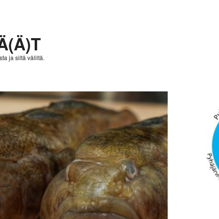
Ä(Ä)T
a ja siltä väliltä.