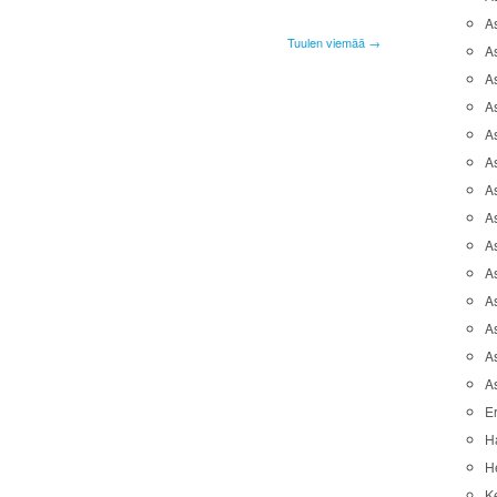
A
Tuulen viemää →
A
A
As
As
As
A
As
A
A
As
As
A
A
Er
H
He
K