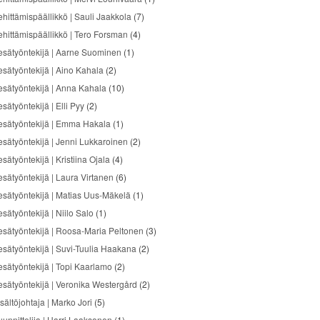
ehittämispäällikkö | Sauli Jaakkola
(7)
ehittämispäällikkö | Tero Forsman
(4)
esätyöntekijä | Aarne Suominen
(1)
esätyöntekijä | Aino Kahala
(2)
esätyöntekijä | Anna Kahala
(10)
sätyöntekijä | Elli Pyy
(2)
esätyöntekijä | Emma Hakala
(1)
esätyöntekijä | Jenni Lukkaroinen
(2)
sätyöntekijä | Kristiina Ojala
(4)
esätyöntekijä | Laura Virtanen
(6)
esätyöntekijä | Matias Uus-Mäkelä
(1)
sätyöntekijä | Niilo Salo
(1)
esätyöntekijä | Roosa-Maria Peltonen
(3)
esätyöntekijä | Suvi-Tuulia Haakana
(2)
esätyöntekijä | Topi Kaarlamo
(2)
esätyöntekijä | Veronika Westergård
(2)
sältöjohtaja | Marko Jori
(5)
uunnittelija | Harri Laaksonen
(1)