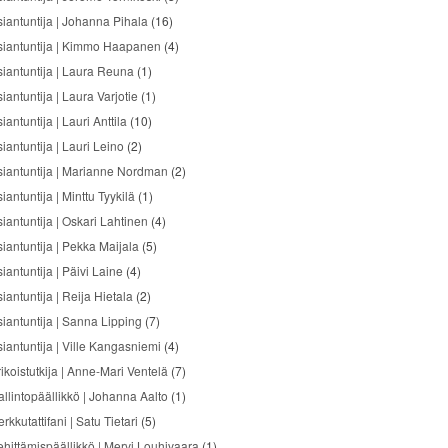
siantuntija | Johanna Pihala
(16)
siantuntija | Kimmo Haapanen
(4)
siantuntija | Laura Reuna
(1)
iantuntija | Laura Varjotie
(1)
iantuntija | Lauri Anttila
(10)
iantuntija | Lauri Leino
(2)
siantuntija | Marianne Nordman
(2)
iantuntija | Minttu Tyykilä
(1)
siantuntija | Oskari Lahtinen
(4)
siantuntija | Pekka Maijala
(5)
iantuntija | Päivi Laine
(4)
iantuntija | Reija Hietala
(2)
siantuntija | Sanna Lipping
(7)
siantuntija | Ville Kangasniemi
(4)
ikoistutkija | Anne-Mari Ventelä
(7)
allintopäällikkö | Johanna Aalto
(1)
rkkutattifani | Satu Tietari
(5)
ehittämispäällikkö | Mervi Louhivaara
(1)