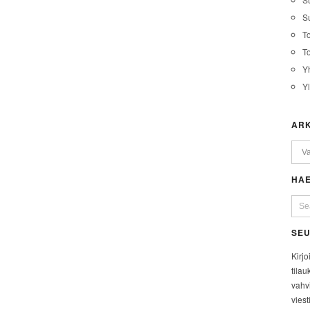
Su
T
T
Y
Y
ARK
HAE
SEU
Kirjo
tilau
vahvi
viest