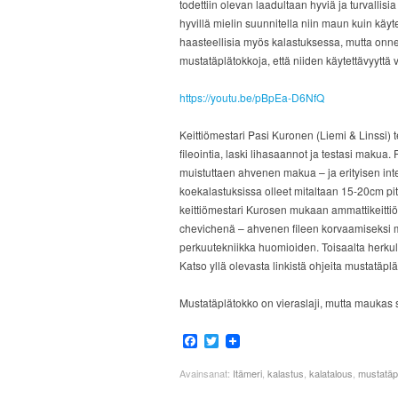
todettiin olevan laadultaan hyviä ja turvallisi
hyvillä mielin suunnitella niin maun kuin käyt
haasteellisia myös kalastuksessa, mutta onnek
mustatäplätokkoja, että niiden käytettävyyttä vo
https://youtu.be/pBpEa-D6NfQ
Keittiömestari Pasi Kuronen (Liemi & Linssi) 
fileointia, laski lihasaannot ja testasi maku
muistuttaen ahvenen makua – ja erityisen int
koekalastuksissa olleet mitaltaan 15-20cm pitki
keittiömestari Kurosen mukaan ammattikeittiö
chevichenä – ahvenen fileen korvaamiseksi m
perkuutekniikka huomioiden. Toisaalta herkul
Katso yllä olevasta linkistä ohjeita mustatäplä
Mustatäplätokko on vieraslaji, mutta maukas s
Facebook
Twitter
Avainsanat:
Itämeri
,
kalastus
,
kalatalous
,
mustatäp