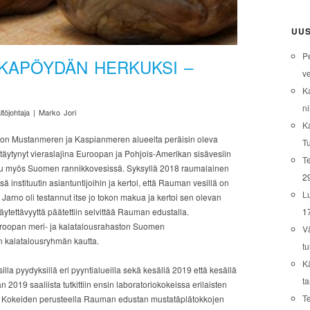
UUS
P
OKAPÖYDÄN HERKUKSI –
ve
K
ni
ltöjohtaja | Marko Jori
K
 on Mustanmeren ja Kaspianmeren alueelta peräisin oleva
T
ttäytynyt vieraslajina Euroopan ja Pohjois-Amerikan sisävesiin
Te
ttu myös Suomen rannikkovesissä. Syksyllä 2018 raumalainen
2
 instituutin asiantuntijoihin ja kertoi, että Rauman vesillä on
L
arno oli testannut itse jo tokon makua ja kertoi sen olevan
1
ytettävyyttä päätettiin selvittää Rauman edustalla.
 Euroopan meri- ja kalatalousrahaston Suomen
V
 kalatalousryhmän kautta.
tu
K
silla pyydyksillä eri pyyntialueilla sekä kesällä 2019 että kesällä
t
2019 saaliista tutkittiin ensin laboratoriokokeissa erilaisten
T
ä. Kokeiden perusteella Rauman edustan mustatäplätokkojen