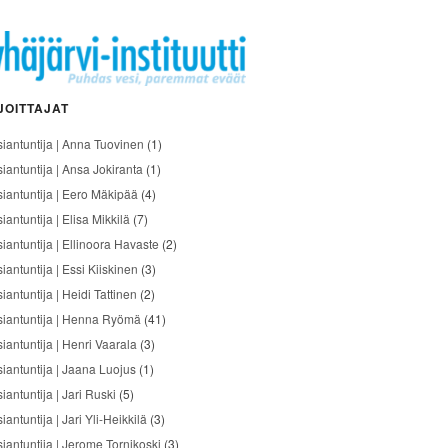
JOITTAJAT
siantuntija | Anna Tuovinen
(1)
siantuntija | Ansa Jokiranta
(1)
siantuntija | Eero Mäkipää
(4)
iantuntija | Elisa Mikkilä
(7)
siantuntija | Ellinoora Havaste
(2)
iantuntija | Essi Kiiskinen
(3)
iantuntija | Heidi Tattinen
(2)
siantuntija | Henna Ryömä
(41)
iantuntija | Henri Vaarala
(3)
siantuntija | Jaana Luojus
(1)
iantuntija | Jari Ruski
(5)
iantuntija | Jari Yli-Heikkilä
(3)
siantuntija | Jerome Tornikoski
(3)