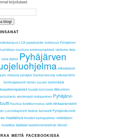
mat kirjoitukset.
INSANAT
parsahanke
voikukanjuuri
LCA
multavuus
Pyhäjärven
talvitulva
eluyhdistys
muuttuva toimintaympäristö
riista
Pyhäjärven
tulva
jäätee
uojeluohjelma
erikoiskasvit
juttu
virtaama
pyhäjärv
Kaukanaronoja
voikukanlehti
kuminajakaverit
taimen
puusto
kylvömäärä
kosysteemipalvelut
huussi
luonnossa liikkuminen
Pyhäjärvi-
antuotanto
sieniresepti
roskaaminen
tuutti
elinkaariarviointi
Kauttua
koskikunnostus
särki
sto
Luontokapinetti
tiedote
kantarelli
Pyhäjärvikummit
maatalous
innotori
nke
karttapalvelut
mökkiläisen
älykkäät kastelumenetelmät
Itämeri
muistilista
RAA MEITÄ FACEBOOKISSA