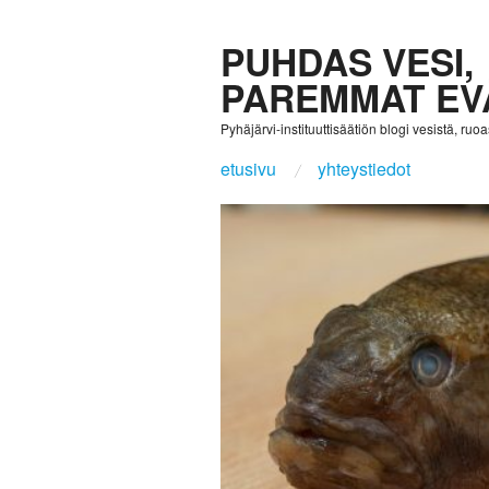
PUHDAS VESI,
PAREMMAT EV
Pyhäjärvi-instituuttisäätiön blogi vesistä, ruoast
etusivu
yhteystiedot