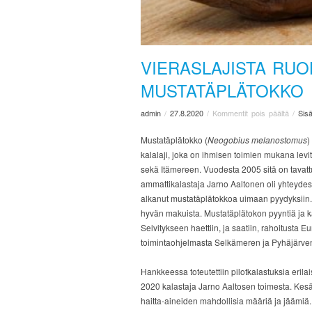
VIERASLAJISTA RU
MUSTATÄPLÄTOKKO
admin
/
27.8.2020
/
Kommentit pois päältä
/
Sisä
Mustatäplätokko (
Neogobius melanostomus
)
kalalaji, joka on ihmisen toimien mukana levi
sekä Itämereen. Vuodesta 2005 sitä on tava
ammattikalastaja Jarno Aaltonen oli yhteydessä
alkanut mustatäplätokkoa uimaan pyydyksiin. J
hyvän makuista. Mustatäplätokon pyyntiä ja kä
Selvitykseen haettiin, ja saatiin, rahoitusta
toimintaohjelmasta Selkämeren ja Pyhäjärven
Hankkeessa toteutettiin pilotkalastuksia erilai
2020 kalastaja Jarno Aaltosen toimesta. Kesän 
haitta-aineiden mahdollisia määriä ja jäämi