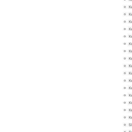
K
K
K
K
K
Ke
K
K
Ke
K
K
Ke
K
K
K
K
Si
S