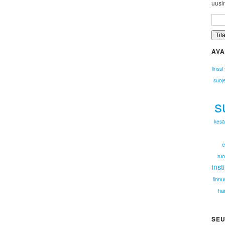
uusim
AVA
linssi
suoj
s
kesä
e
ruo
insti
linnu
ha
SEU