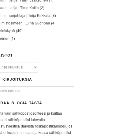
unnittelija | Timo Katila
(2)
oiminnanjohtaja | Teija Kirkkala
(8)
oimistosihteeri | Elina Suonpää
(4)
hteiskynä
(49)
leinen
(1)
ISTOT
 KIRJOITUKSIA
RAA BLOGIA TÄSTÄ
ita vain sähköpostiosoitteesi ja kuittaa
ksesi sähköpostiisi tulevalla
stusviestillä (tarkista roskapostikansiosi, jos
iä ei kuulu), niin saat jatkossa sähköpostiisi