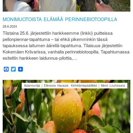
MONIMUOTOISTA ELÄMÄÄ PERINNEBIOTOOPILLA
28.6.2024
Tiistaina 25.6. järjestettiin hankkeemme (linkki) puitteissa
pellonpiennar-tapahtuma – tai ehkä pikemminkin tässä
tapauksessa laitumen äärellä-tapahtuma. Tilaisuus järjestettiin
Kokemäen Kriivarissa, vanhalla perinnebiotoopilla. Tapahtumassa
esiteltiin hankkeen laidunnus-pilottia,…
Facebook
Twitter
Asiantuntija | Ellinoora Havaste
,
Kehittämispäällikkö | Mervi Louhivaara