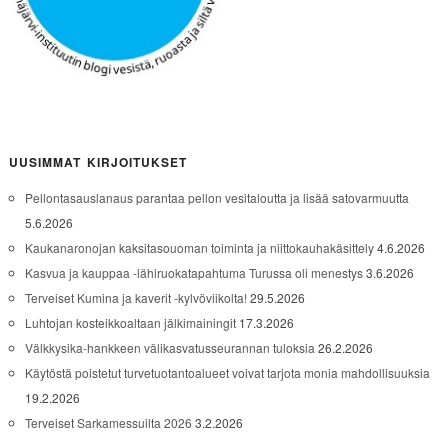
UUSIMMAT KIRJOITUKSET
Pellontasauslanaus parantaa pellon vesitaloutta ja lisää satovarmuutta
5.6.2026
Kaukanaronojan kaksitasouoman toiminta ja niittokauhakäsittely
4.6.2026
Kasvua ja kauppaa -lähiruokatapahtuma Turussa oli menestys
3.6.2026
Terveiset Kumina ja kaverit -kylvöviikolta!
29.5.2026
Luhtojan kosteikkoaltaan jälkimainingit
17.3.2026
Välkkysika-hankkeen välikasvatusseurannan tuloksia
26.2.2026
Käytöstä poistetut turvetuotantoalueet voivat tarjota monia mahdollisuuksia
19.2.2026
Terveiset Sarkamessuilta 2026
3.2.2026