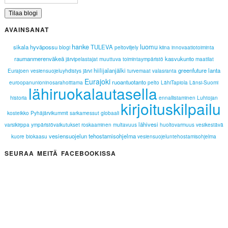
AVAINSANAT
hanke
luomu
sikala
hyväpossu
TULEVA
blogi
peltoviljely
kiina
innovaatiotoiminta
raumanmerenväkeä
kasvukunto
järvipelastajat
muuttuva toimintaympäristö
maatilat
hiilijalanjälki
greenfuture
lanta
Eurajoen vesiensuojeluyhdistys
järvi
turvemaat
valasranta
Eurajoki
ruoantuotanto
euroopanunioninosarahoittama
pelto
LähiTapiola Länsi-Suomi
lähiruokalautasella
historia
ennallistaminen
Luhtojan
kirjoituskilpailu
kosteikko
Pyhäjärvikummit
sarkamessut
globaali
lähivesi
varsikirppa
ympäristövaikutukset
roskaaminen
multavuus
huoltovarmuus
vesikestävä
vesiensuojelun tehostamisohjelma
kuore
biokaasu
vesiensuojeluntehostamisohjelma
SEURAA MEITÄ FACEBOOKISSA