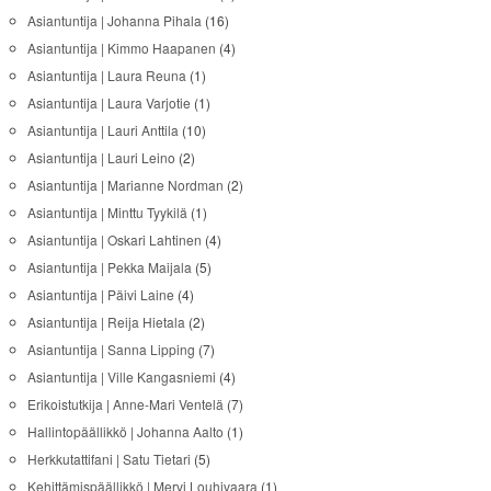
Asiantuntija | Johanna Pihala
(16)
Asiantuntija | Kimmo Haapanen
(4)
Asiantuntija | Laura Reuna
(1)
Asiantuntija | Laura Varjotie
(1)
Asiantuntija | Lauri Anttila
(10)
Asiantuntija | Lauri Leino
(2)
Asiantuntija | Marianne Nordman
(2)
Asiantuntija | Minttu Tyykilä
(1)
Asiantuntija | Oskari Lahtinen
(4)
Asiantuntija | Pekka Maijala
(5)
Asiantuntija | Päivi Laine
(4)
Asiantuntija | Reija Hietala
(2)
Asiantuntija | Sanna Lipping
(7)
Asiantuntija | Ville Kangasniemi
(4)
Erikoistutkija | Anne-Mari Ventelä
(7)
Hallintopäällikkö | Johanna Aalto
(1)
Herkkutattifani | Satu Tietari
(5)
Kehittämispäällikkö | Mervi Louhivaara
(1)