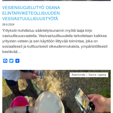
VESIENSUOJELUTYÖ OSANA
ELINTARVIKETEOLLISUUDEN
VESIVASTUULLISUUSTYÖTÄ
28.6.2024
Yrityksiin kohdistuu sääntelytsunamin myötä laaja kirjo
vastuullisuusvaateita. Vesivastuullisuudella tarkoitetaan kaikkea
yritysten veteen ja sen käyttöön liittyvää toimintaa, joka on
sosiaalisesti ja kulttuurisesti oikeudenmukaista, ympäristöllisesti
kestävää…
Facebook
Twitter
Asiantuntija | Sanna Lipping