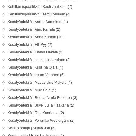
Kehittämispäällikkö | Sauli Jaakkola
(7)
Kehittämispäällikkö | Tero Forsman
(4)
Kesätyöntekijä | Aarne Suominen
(1)
Kesätyöntekijä | Aino Kahala
(2)
Kesätyöntekijä | Anna Kahala
(10)
Kesätyöntekijä | Elli Pyy
(2)
Kesätyöntekijä | Emma Hakala
(1)
Kesätyöntekijä | Jenni Lukkaroinen
(2)
Kesätyöntekijä | Kristiina Ojala
(4)
Kesätyöntekijä | Laura Virtanen
(6)
Kesätyöntekijä | Matias Uus-Mäkelä
(1)
Kesätyöntekijä | Niilo Salo
(1)
Kesätyöntekijä | Roosa-Maria Peltonen
(3)
Kesätyöntekijä | Suvi-Tuulia Haakana
(2)
Kesätyöntekijä | Topi Kaarlamo
(2)
Kesätyöntekijä | Veronika Westergård
(2)
Sisältöjohtaja | Marko Jori
(5)
Suunnittelija | Harri Laaksonen
(1)