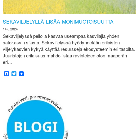
SEKAVILJELYLLÄ LISÄÄ MONIMUOTOISUUTTA
14.6.2024
Sekaviljelyssä pellolla kasvaa useampaa kasvilajia yhden
satokasvin sijasta. Sekaviljelyssä hyödynnetään erilaisten
viljelykasvien kykyä käyttää resursseja ekosysteemin eri tasoilta.
Juuristojen erilaisuus mahdollistaa ravinteiden oton maaperän
eri…
Facebook
Twitter