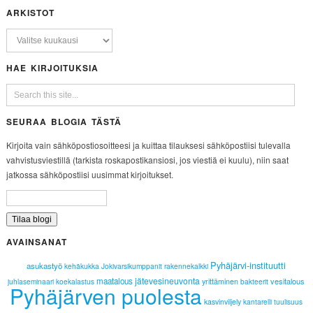
ARKISTOT
HAE KIRJOITUKSIA
SEURAA BLOGIA TÄSTÄ
Kirjoita vain sähköpostiosoitteesi ja kuittaa tilauksesi sähköpostiisi tulevalla
vahvistusviestillä (tarkista roskapostikansiosi, jos viestiä ei kuulu), niin saat
jatkossa sähköpostiisi uusimmat kirjoitukset.
AVAINSANAT
Pyhäjärvi-instituutti
asukastyö
kehäkukka
Jokivarsikumppanit
rakennekalkki
jätevesineuvonta
maatalous
vesitalous
juhlaseminaari
koekalastus
yrittäminen
bakteerit
Pyhäjärven puolesta
kasvinviljely
kantarelli
tuulisuus