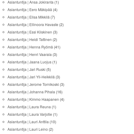
Asiantuntija | Ansa Jokiranta
(1)
Asiantuntija | Eero Mäkipää
(4)
Asiantuntija | Elisa Mikkilä
(7)
Asiantuntija | Ellinoora Havaste
(2)
Asiantuntija | Essi Kiiskinen
(3)
Asiantuntija | Heidi Tattinen
(2)
Asiantuntija | Henna Ryömä
(41)
Asiantuntija | Henri Vaarala
(3)
Asiantuntija | Jaana Luojus
(1)
Asiantuntija | Jari Ruski
(5)
Asiantuntija | Jari Yli-Heikkilä
(3)
Asiantuntija | Jerome Tornikoski
(3)
Asiantuntija | Johanna Pihala
(16)
Asiantuntija | Kimmo Haapanen
(4)
Asiantuntija | Laura Reuna
(1)
Asiantuntija | Laura Varjotie
(1)
Asiantuntija | Lauri Anttila
(10)
Asiantuntija | Lauri Leino
(2)