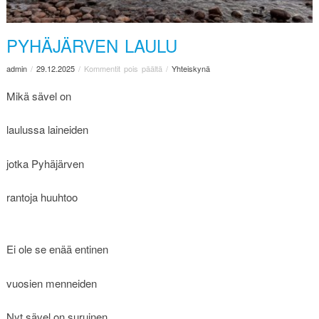
PYHÄJÄRVEN LAULU
admin
/
29.12.2025
/
Kommentit pois päältä
/
Yhteiskynä
Mikä sävel on
laulussa laineiden
jotka Pyhäjärven
rantoja huuhtoo
Ei ole se enää entinen
vuosien menneiden
Nyt sävel on suruinen