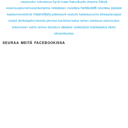
hyvä maan kasvukunto
maaseudun tulevaisuus
virtaama
Säkylä
herkkutatti
vesiensuojeluntehostamisohjelma
mökkiläisen muistilista
robotiikka
älykkäät
maanviljely
kastelumenetelmät
palkokasvit
vesirutto
kaksitasouoma
elinkaarianalyysi
järvikalapihvi
bioevät
pienvesi
luontoharrastus
taimen
satokausi
valuma-alue
vesistö
kokemusten vaihto
sininen biotalous
viljelykoe
vesikestävä
hoitokalastus
vibriot
elintarvikeyritys
SEURAA MEITÄ FACEBOOKISSA