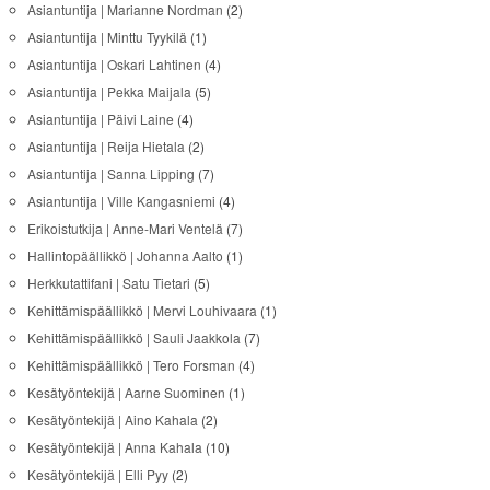
Asiantuntija | Marianne Nordman
(2)
Asiantuntija | Minttu Tyykilä
(1)
Asiantuntija | Oskari Lahtinen
(4)
Asiantuntija | Pekka Maijala
(5)
Asiantuntija | Päivi Laine
(4)
Asiantuntija | Reija Hietala
(2)
Asiantuntija | Sanna Lipping
(7)
Asiantuntija | Ville Kangasniemi
(4)
Erikoistutkija | Anne-Mari Ventelä
(7)
Hallintopäällikkö | Johanna Aalto
(1)
Herkkutattifani | Satu Tietari
(5)
Kehittämispäällikkö | Mervi Louhivaara
(1)
Kehittämispäällikkö | Sauli Jaakkola
(7)
Kehittämispäällikkö | Tero Forsman
(4)
Kesätyöntekijä | Aarne Suominen
(1)
Kesätyöntekijä | Aino Kahala
(2)
Kesätyöntekijä | Anna Kahala
(10)
Kesätyöntekijä | Elli Pyy
(2)