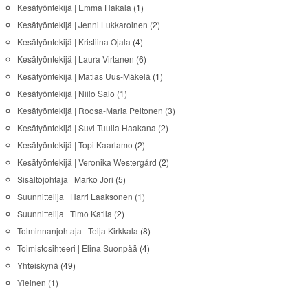
Kesätyöntekijä | Emma Hakala
(1)
Kesätyöntekijä | Jenni Lukkaroinen
(2)
Kesätyöntekijä | Kristiina Ojala
(4)
Kesätyöntekijä | Laura Virtanen
(6)
Kesätyöntekijä | Matias Uus-Mäkelä
(1)
Kesätyöntekijä | Niilo Salo
(1)
Kesätyöntekijä | Roosa-Maria Peltonen
(3)
Kesätyöntekijä | Suvi-Tuulia Haakana
(2)
Kesätyöntekijä | Topi Kaarlamo
(2)
Kesätyöntekijä | Veronika Westergård
(2)
Sisältöjohtaja | Marko Jori
(5)
Suunnittelija | Harri Laaksonen
(1)
Suunnittelija | Timo Katila
(2)
Toiminnanjohtaja | Teija Kirkkala
(8)
Toimistosihteeri | Elina Suonpää
(4)
Yhteiskynä
(49)
Yleinen
(1)