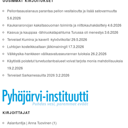
UUSIMMAT KIRJOITUKSET
Pellontasauslanaus parantaa pellon vesitaloutta ja lisää satovarmuutta
5.6.2026
Kaukanaronojan kaksitasouoman toiminta ja niittokauhakäsittely
4.6.2026
Kasvua ja kauppaa -lähiruokatapahtuma Turussa oli menestys
3.6.2026
Terveiset Kumina ja kaverit -kylvöviikolta!
29.5.2026
Luhtojan kosteikkoaltaan jälkimainingit
17.3.2026
Välkkysika-hankkeen välikasvatusseurannan tuloksia
26.2.2026
Käytöstä poistetut turvetuotantoalueet voivat tarjota monia mahdollisuuksia
19.2.2026
Terveiset Sarkamessuilta 2026
3.2.2026
KIRJOITTAJAT
Asiantuntija | Anna Tuovinen
(1)