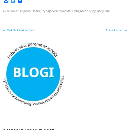
Facebook
Twitter
Avainsanat:
kirjoituskilpailu
,
Pyhäjärven puolesta
,
Pyhäjärven suojeluohjelma
← Mökille kajakin mieli
Olipa kerran →