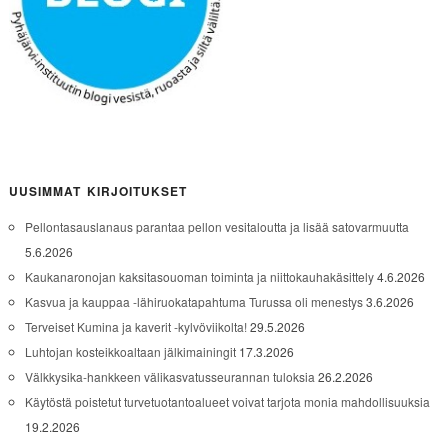
UUSIMMAT KIRJOITUKSET
Pellontasauslanaus parantaa pellon vesitaloutta ja lisää satovarmuutta
5.6.2026
Kaukanaronojan kaksitasouoman toiminta ja niittokauhakäsittely
4.6.2026
Kasvua ja kauppaa -lähiruokatapahtuma Turussa oli menestys
3.6.2026
Terveiset Kumina ja kaverit -kylvöviikolta!
29.5.2026
Luhtojan kosteikkoaltaan jälkimainingit
17.3.2026
Välkkysika-hankkeen välikasvatusseurannan tuloksia
26.2.2026
Käytöstä poistetut turvetuotantoalueet voivat tarjota monia mahdollisuuksia
19.2.2026