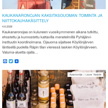
KAUKANARONOJAN KAKSITASOUOMAN TOIMINTA JA
NIITTOKAUHAKÄSITTELY
4.6.2026
Kaukanaronojaa on kuluneen vuosikymmenen aikana tutkittu,
ehostettu ja kunnostettu kattavilla menetelmillä Pyhäjärvi-
instituutin koordinoimana. Ojauoma sijaitsee Köyliönjärven
läntisellä puolella Räpin tilan vieressä laskien Köyliönjärveen.
Valuma-aluetta ojalla…
Facebook
Twitter
Asiantuntija | Laura Varjotie