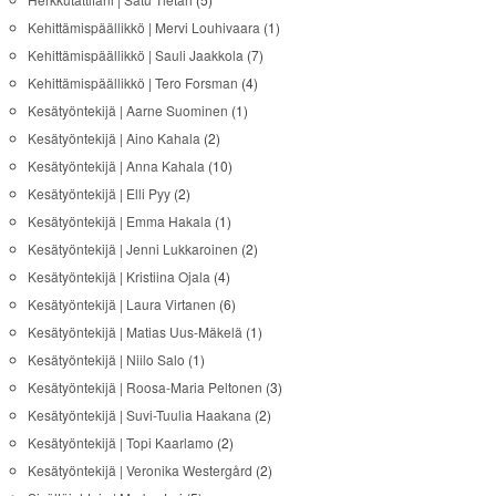
Kehittämispäällikkö | Mervi Louhivaara
(1)
Kehittämispäällikkö | Sauli Jaakkola
(7)
Kehittämispäällikkö | Tero Forsman
(4)
Kesätyöntekijä | Aarne Suominen
(1)
Kesätyöntekijä | Aino Kahala
(2)
Kesätyöntekijä | Anna Kahala
(10)
Kesätyöntekijä | Elli Pyy
(2)
Kesätyöntekijä | Emma Hakala
(1)
Kesätyöntekijä | Jenni Lukkaroinen
(2)
Kesätyöntekijä | Kristiina Ojala
(4)
Kesätyöntekijä | Laura Virtanen
(6)
Kesätyöntekijä | Matias Uus-Mäkelä
(1)
Kesätyöntekijä | Niilo Salo
(1)
Kesätyöntekijä | Roosa-Maria Peltonen
(3)
Kesätyöntekijä | Suvi-Tuulia Haakana
(2)
Kesätyöntekijä | Topi Kaarlamo
(2)
Kesätyöntekijä | Veronika Westergård
(2)