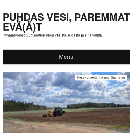
PUHDAS VESI, PAREMMAT
EVÄ(Ä)T
Pyhäjärvi-instituuttisäätiön blogi vesistä, ruoasta ja siltä väliltä.
Menu
Kesätyöntekijä | Aarne Suominen