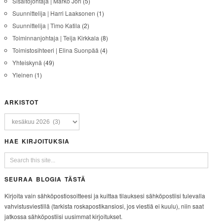
Sisältöjohtaja | Marko Jori
(5)
Suunnittelija | Harri Laaksonen
(1)
Suunnittelija | Timo Katila
(2)
Toiminnanjohtaja | Teija Kirkkala
(8)
Toimistosihteeri | Elina Suonpää
(4)
Yhteiskynä
(49)
Yleinen
(1)
ARKISTOT
HAE KIRJOITUKSIA
SEURAA BLOGIA TÄSTÄ
Kirjoita vain sähköpostiosoitteesi ja kuittaa tilauksesi sähköpostiisi tulevalla
vahvistusviestillä (tarkista roskapostikansiosi, jos viestiä ei kuulu), niin saat
jatkossa sähköpostiisi uusimmat kirjoitukset.