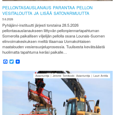
PELLONTASAUSLANAUS PARANTAA PELLON
VESITALOUTTA JA LISÄÄ SATOVARMUUTTA
5.6.2026
Pyhäjärvi-instituutti järjesti torstaina 28.5.2026
pellontasauslanaukseen liittyvän pellonpiennartapahtuman
Somerolla paikallisen viljelijän pellolla osana Lounais-Suomen
elinvoimakeskuksen meiltä tilaamaa Uomakohtaisen
maatalouden vesiensuojeluprosessia. Tuulisesta kevätsäästä
huolimatta tapahtuma keräsi paikalle…
Facebook
Twitter
Asiantuntija | Jerome Tornikoski
,
Asiantuntija | Lauri Anttila