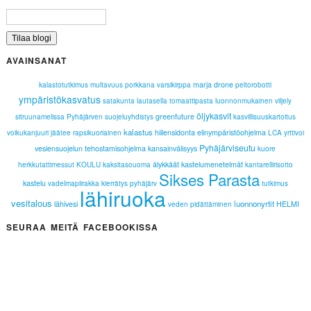
AVAINSANAT
marja
drone
kalastotutkimus
multavuus
porkkana
varsikirppa
peltorobotti
ympäristökasvatus
satakunta lautasella
tomaattipasta
luonnonmukainen viljely
öljykasvit
greenfuture
sitruunamelissa
Pyhäjärven suojeluyhdistys
kasvillisuuskartoitus
kalastus
hiilensidonta
elinympäristöohjelma
voikukanjuuri
jäätee
rapsikuoriainen
LCA
yrttivoi
Pyhäjärviseutu
vesiensuojelun tehostamisohjelma
kansainvälisyys
kuore
älykkäät kastelumenetelmät
herkkutattimessut
KOULU
kaksitasouoma
kantarellirisotto
Sikses Parasta
kastelu
vadelmapiirakka
kierrätys
pyhäjärv
tutkimus
lähiruoka
vesitalous
luonnonyrtit
lähivesi
HELMI
veden pidättäminen
SEURAA MEITÄ FACEBOOKISSA