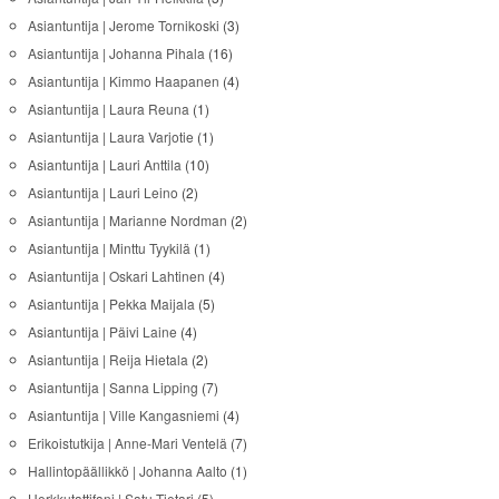
Asiantuntija | Jerome Tornikoski
(3)
Asiantuntija | Johanna Pihala
(16)
Asiantuntija | Kimmo Haapanen
(4)
Asiantuntija | Laura Reuna
(1)
Asiantuntija | Laura Varjotie
(1)
Asiantuntija | Lauri Anttila
(10)
Asiantuntija | Lauri Leino
(2)
Asiantuntija | Marianne Nordman
(2)
Asiantuntija | Minttu Tyykilä
(1)
Asiantuntija | Oskari Lahtinen
(4)
Asiantuntija | Pekka Maijala
(5)
Asiantuntija | Päivi Laine
(4)
Asiantuntija | Reija Hietala
(2)
Asiantuntija | Sanna Lipping
(7)
Asiantuntija | Ville Kangasniemi
(4)
Erikoistutkija | Anne-Mari Ventelä
(7)
Hallintopäällikkö | Johanna Aalto
(1)
Herkkutattifani | Satu Tietari
(5)