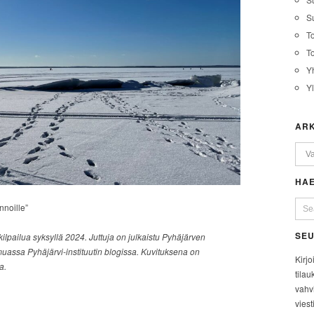
Su
T
T
Y
Y
ARK
HAE
nnoille”
SEU
kilpailua syksyllä 2024. Juttuja on julkaistu Pyhäjärven
ssa Pyhäjärvi-instituutin blogissa. Kuvituksena on
Kirjo
a.
tilau
vahvi
viest