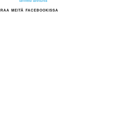
lähivesi
talvitulva
RAA MEITÄ FACEBOOKISSA