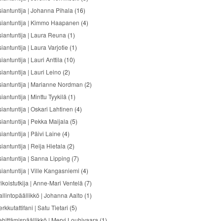
siantuntija | Johanna Pihala
(16)
siantuntija | Kimmo Haapanen
(4)
siantuntija | Laura Reuna
(1)
iantuntija | Laura Varjotie
(1)
iantuntija | Lauri Anttila
(10)
iantuntija | Lauri Leino
(2)
siantuntija | Marianne Nordman
(2)
iantuntija | Minttu Tyykilä
(1)
siantuntija | Oskari Lahtinen
(4)
siantuntija | Pekka Maijala
(5)
iantuntija | Päivi Laine
(4)
iantuntija | Reija Hietala
(2)
siantuntija | Sanna Lipping
(7)
siantuntija | Ville Kangasniemi
(4)
ikoistutkija | Anne-Mari Ventelä
(7)
allintopäällikkö | Johanna Aalto
(1)
rkkutattifani | Satu Tietari
(5)
ehittämispäällikkö | Mervi Louhivaara
(1)