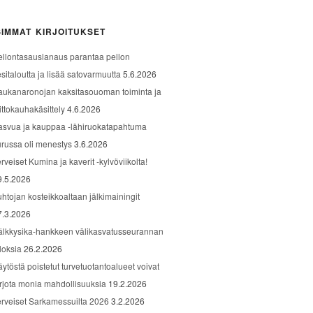
IMMAT KIRJOITUKSET
ellontasauslanaus parantaa pellon
sitaloutta ja lisää satovarmuutta
5.6.2026
aukanaronojan kaksitasouoman toiminta ja
ittokauhakäsittely
4.6.2026
asvua ja kauppaa -lähiruokatapahtuma
urussa oli menestys
3.6.2026
rveiset Kumina ja kaverit -kylvöviikolta!
9.5.2026
uhtojan kosteikkoaltaan jälkimainingit
7.3.2026
älkkysika-hankkeen välikasvatusseurannan
loksia
26.2.2026
äytöstä poistetut turvetuotantoalueet voivat
arjota monia mahdollisuuksia
19.2.2026
erveiset Sarkamessuilta 2026
3.2.2026