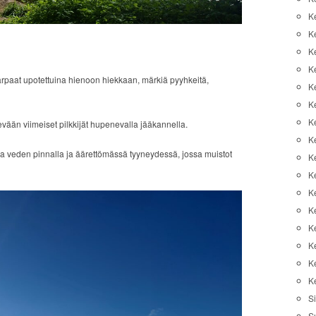
K
K
K
K
arpaat upotettuina hienoon hiekkaan, märkiä pyyhkeitä,
K
Ke
K
kevään viimeiset pilkkijät hupenevalla jääkannella.
K
ossa veden pinnalla ja äärettömässä tyyneydessä, jossa muistot
Ke
K
K
Ke
K
K
K
K
Si
S