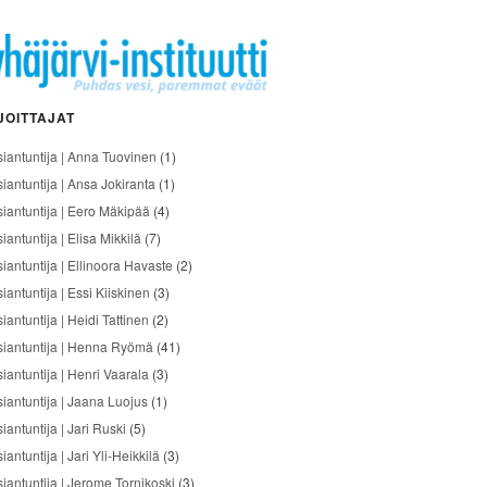
JOITTAJAT
siantuntija | Anna Tuovinen
(1)
siantuntija | Ansa Jokiranta
(1)
siantuntija | Eero Mäkipää
(4)
iantuntija | Elisa Mikkilä
(7)
siantuntija | Ellinoora Havaste
(2)
iantuntija | Essi Kiiskinen
(3)
iantuntija | Heidi Tattinen
(2)
siantuntija | Henna Ryömä
(41)
iantuntija | Henri Vaarala
(3)
siantuntija | Jaana Luojus
(1)
iantuntija | Jari Ruski
(5)
iantuntija | Jari Yli-Heikkilä
(3)
siantuntija | Jerome Tornikoski
(3)