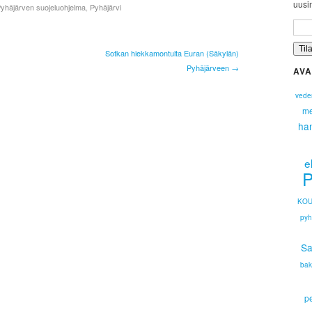
uusim
yhäjärven suojeluohjelma
,
Pyhäjärvi
Sotkan hiekkamontulta Euran (Säkylän)
Pyhäjärveen →
AVA
vede
me
ha
e
P
KOU
pyh
Sa
bak
p