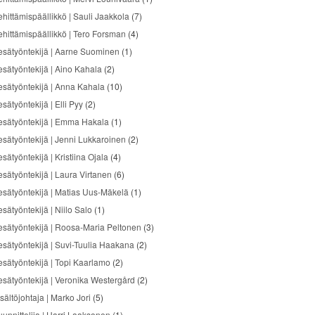
ehittämispäällikkö | Sauli Jaakkola
(7)
ehittämispäällikkö | Tero Forsman
(4)
esätyöntekijä | Aarne Suominen
(1)
esätyöntekijä | Aino Kahala
(2)
esätyöntekijä | Anna Kahala
(10)
sätyöntekijä | Elli Pyy
(2)
esätyöntekijä | Emma Hakala
(1)
esätyöntekijä | Jenni Lukkaroinen
(2)
sätyöntekijä | Kristiina Ojala
(4)
esätyöntekijä | Laura Virtanen
(6)
esätyöntekijä | Matias Uus-Mäkelä
(1)
sätyöntekijä | Niilo Salo
(1)
esätyöntekijä | Roosa-Maria Peltonen
(3)
esätyöntekijä | Suvi-Tuulia Haakana
(2)
esätyöntekijä | Topi Kaarlamo
(2)
esätyöntekijä | Veronika Westergård
(2)
sältöjohtaja | Marko Jori
(5)
uunnittelija | Harri Laaksonen
(1)