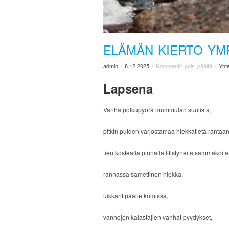
ELÄMÄN KIERTO YM
admin
/
8.12.2025
/
Kommentit pois päältä
/
Yht
Lapsena
Vanha polkupyörä mummulan suulista,
pitkin puiden varjostamaa hiekkatietä rantaa
tien kostealla pinnalla litistyneitä sammakoita
rannassa samettinen hiekka,
uikkarit päälle komissa,
vanhojen kalastajien vanhat pyydykset,