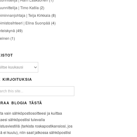
unnittelija | Timo Katila
(2)
oiminnanjohtaja | Teija Kirkkala
(8)
oimistosihteeri | Elina Suonpää
(4)
hteiskynä
(49)
leinen
(1)
ISTOT
 KIRJOITUKSIA
RAA BLOGIA TÄSTÄ
ita vain sähköpostiosoitteesi ja kuittaa
ksesi sähköpostiisi tulevalla
stusviestillä (tarkista roskapostikansiosi, jos
iä ei kuulu), niin saat jatkossa sähköpostiisi