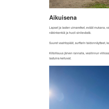
Aikuisena
Lapset ja lasten uimaretket, eväät mukana, v
näkinkenkiä ja huoli sinilevästä.
Suuret vaahtopäät, surffarin taidonnäytteet, 
Kiitollisuus järven rannalla, vesilinnun viill
lastuina kelluvat.