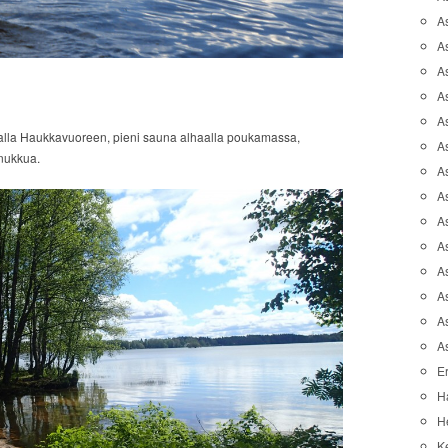
A
A
A
As
As
kalla Haukkavuoreen, pieni sauna alhaalla poukamassa,
As
a nukkua.
A
As
A
A
As
As
A
A
Er
H
He
K