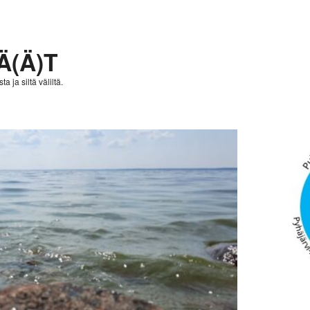
Ä(Ä)T
a ja siltä väliltä.