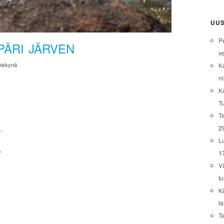
UUS
P
PÄRI JÄRVEN
ve
eiskynä
K
ni
K
T
Te
2
n,
L
,
1
V
tu
K
t
T