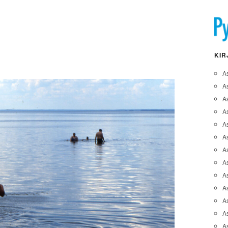
KIR
A
A
A
As
A
As
As
A
As
A
As
As
A