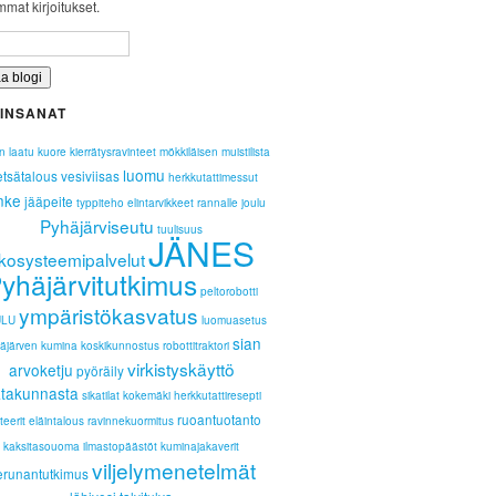
mat kirjoitukset.
INSANAT
n laatu
kuore
kierrätysravinteet
mökkiläisen muistilista
luomu
tsätalous
vesiviisas
herkkutattimessut
nke
jääpeite
typpiteho
elintarvikkeet
rannalle
joulu
Pyhäjärviseutu
tuulisuus
JÄNES
kosysteemipalvelut
yhäjärvitutkimus
peltorobotti
ympäristökasvatus
LU
luomuasetus
sian
äjärven
kumina
koskikunnostus
robottitraktori
virkistyskäyttö
arvoketju
pyöräily
takunnasta
sikatilat
kokemäki
herkkutattiresepti
ruoantuotanto
teerit
eläintalous
ravinnekuormitus
kaksitasouoma
ilmastopäästöt
kuminajakaverit
viljelymenetelmät
erunantutkimus