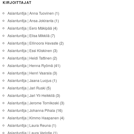
KIRJOITTAJAT
Asiantuntija | Anna Tuovinen
(1)
Asiantuntija | Ansa Jokiranta
(1)
Asiantuntija | Eero Mäkipää
(4)
Asiantuntija | Elisa Mikkilä
(7)
Asiantuntija | Ellinoora Havaste
(2)
Asiantuntija | Essi Kiiskinen
(3)
Asiantuntija | Heidi Tattinen
(2)
Asiantuntija | Henna Ryömä
(41)
Asiantuntija | Henri Vaarala
(3)
Asiantuntija | Jaana Luojus
(1)
Asiantuntija | Jari Ruski
(5)
Asiantuntija | Jari Yli-Heikkilä
(3)
Asiantuntija | Jerome Tornikoski
(3)
Asiantuntija | Johanna Pihala
(16)
Asiantuntija | Kimmo Haapanen
(4)
Asiantuntija | Laura Reuna
(1)
Asiantuntija | Laura Varjotie
(1)