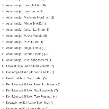
Asiantuntija | Lauri Anttila
(10)
Asiantuntija | Lauri Leino
(2)
Asiantuntija | Marianne Nordman
(2)
Asiantuntija | Minttu Tyykilä
(1)
Asiantuntija | Oskari Lahtinen
(4)
Asiantuntija | Pekka Maijala
(5)
Asiantuntija | Päivi Laine
(4)
Asiantuntija | Reija Hietala
(2)
Asiantuntija | Sanna Lipping
(7)
Asiantuntija | Ville Kangasniemi
(4)
Erikoistutkija | Anne-Mari Ventelä
(7)
Hallintopäällikkö | Johanna Aalto
(1)
Herkkutattifani | Satu Tietari
(5)
Kehittämispäällikkö | Mervi Louhivaara
(1)
Kehittämispäällikkö | Sauli Jaakkola
(7)
Kehittämispäällikkö | Tero Forsman
(4)
Kesätyöntekijä | Aarne Suominen
(1)
Kesätyöntekijä | Aino Kahala
(2)