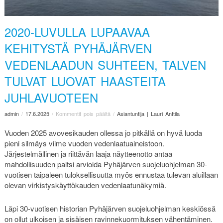
2020-LUVULLA LUPAAVAA
KEHITYSTÄ PYHÄJÄRVEN
VEDENLAADUN SUHTEEN, TALVEN
TULVAT LUOVAT HAASTEITA
JUHLAVUOTEEN
admin
/
17.6.2025
/
Kommentit pois päältä
/
Asiantuntija | Lauri Anttila
Vuoden 2025 avovesikauden ollessa jo pitkällä on hyvä luoda
pieni silmäys viime vuoden vedenlaatuaineistoon.
Järjestelmällinen ja riittävän laaja näytteenotto antaa
mahdollisuuden paitsi arvioida Pyhäjärven suojeluohjelman 30-
vuotisen taipaleen tuloksellisuutta myös ennustaa tulevan aluillaan
olevan virkistyskäyttökauden vedenlaatunäkymiä.
Läpi 30-vuotisen historian Pyhäjärven suojeluohjelman keskiössä
on ollut ulkoisen ja sisäisen ravinnekuormituksen vähentäminen.