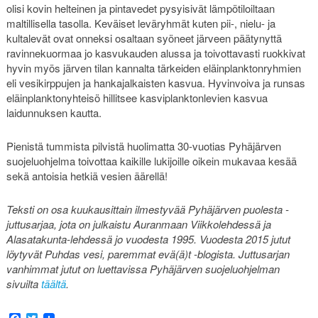
olisi kovin helteinen ja pintavedet pysyisivät lämpötiloiltaan
maltillisella tasolla. Keväiset leväryhmät kuten pii-, nielu- ja
kultalevät ovat onneksi osaltaan syöneet järveen päätynyttä
ravinnekuormaa jo kasvukauden alussa ja toivottavasti ruokkivat
hyvin myös järven tilan kannalta tärkeiden eläinplanktonryhmien
eli vesikirppujen ja hankajalkaisten kasvua. Hyvinvoiva ja runsas
eläinplanktonyhteisö hillitsee kasviplanktonlevien kasvua
laidunnuksen kautta.
Pienistä tummista pilvistä huolimatta 30-vuotias Pyhäjärven
suojeluohjelma toivottaa kaikille lukijoille oikein mukavaa kesää
sekä antoisia hetkiä vesien äärellä!
Teksti on osa kuukausittain ilmestyvää Pyhäjärven puolesta -
juttusarjaa, jota on julkaistu Auranmaan Viikkolehdessä ja
Alasatakunta-lehdessä jo vuodesta 1995. Vuodesta 2015 jutut
löytyvät Puhdas vesi, paremmat evä(ä)t -blogista. Juttusarjan
vanhimmat jutut on luettavissa Pyhäjärven suojeluohjelman
sivuilta
täältä
.