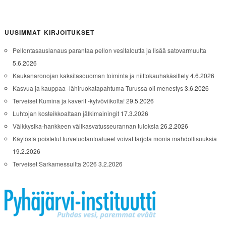
UUSIMMAT KIRJOITUKSET
Pellontasauslanaus parantaa pellon vesitaloutta ja lisää satovarmuutta
5.6.2026
Kaukanaronojan kaksitasouoman toiminta ja niittokauhakäsittely
4.6.2026
Kasvua ja kauppaa -lähiruokatapahtuma Turussa oli menestys
3.6.2026
Terveiset Kumina ja kaverit -kylvöviikolta!
29.5.2026
Luhtojan kosteikkoaltaan jälkimainingit
17.3.2026
Välkkysika-hankkeen välikasvatusseurannan tuloksia
26.2.2026
Käytöstä poistetut turvetuotantoalueet voivat tarjota monia mahdollisuuksia
19.2.2026
Terveiset Sarkamessuilta 2026
3.2.2026