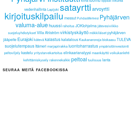
kiina
liikunta
oppaat
satayrtti
arvoyrtti
vedenhallinta
Lapijoki
kirjoituskilpailu
Pyhäjärven
messut
PuhdasMerivesi
valuma-alue
huussi
JOKIohjelma
rahoitus
jätevesiviikko
virkistyskäyttö
Villa Ahlström
pyhäjärven
suojeluyhdistykset
mökkiläiset
Eurajoki
kalastus
jääpeite
kalatalous
TULEVA
kätevä
Kaukanaronoja
biokaasu
suojelutempaus
luontoharrastus
Itämeri
marjapiirakka
ympäristöinvestointi
kastelu
elinkaarianalyysi
peltoviljely
yritystarvekartoitus
maankäyttö
voikukanlehti
peltoai
lanta
kehittämiskysely
rakennekalkki
tuulisuus
SEURAA MEITÄ FACEBOOKISSA