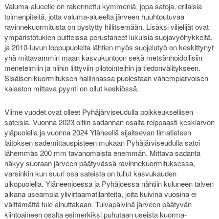
Valuma-alueelle on rakennettu kymmeniä, jopa satoja, erilaisia
toimenpiteitä, jotta valuma-alueelta järveen huuhtoutuvaa
ravinnekuormitusta on pystytty hillitsemään. Lisäksi viljelijät ovat
ympäristötukien puitteissa perustaneet lukuisia suojavyöhykkeitä,
ja 2010-luvun loppupuolelta lähtien myös suojelutyö on keskittynyt
yhä mittavammin maan kasvukuntoon sekä metsänhoidollisiin
menetelmiin ja niihin liittyviin pilotointeihin ja tiedonvälitykseen.
Sisäisen kuormituksen hallinnassa puolestaan vähempiarvoisen
kalaston mittava pyynti on ollut keskiössä.
Viime vuodet ovat olleet Pyhäjärviseudulla poikkeuksellisen
sateisia. Vuonna 2023 oltiin sadannan osalta reippaasti keskiarvon
yläpuolella ja vuonna 2024 Yläneellä sijaitsevan Ilmatieteen
laitoksen sademittauspisteen mukaan Pyhäjärviseudulla satoi
lähemmäs 200 mm tavanomaista enemmän. Mittava sadanta
näkyy suoraan järveen päätyvässä ravinnekuormituksessa,
varsinkin kun suuri osa sateista on tullut kasvukauden
ulkopuolella. Yläneenjoessa ja Pyhäjoessa nähtiin kuluneen talven
aikana useampia ylivirtaamatilanteita, joita kuivina vuosina ei
välttämättä tule ainuttakaan. Tulvapäivinä järveen päätyvän
kiintoaineen osalta esimerkiksi puhutaan useista kuorma-