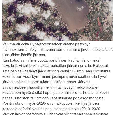
Valuma-alueelta Pyhäjärveen talven aikana päätynyt
ravinnekuorma näkyi mittavana samentumana järven eteläpäässä
pian jäiden lähdön jälkeen.
Kun katsotaan viime vuotta positiivisen kautta, niin onneksi
talvella järvi sai jonkin aikaa rauhoittua jääkannen alla. Reippaat
sata päivää kestänyt jääpeitteinen kausi ei kuitenkaan lukeutunut
edes tämän vuosikymmenen pisimpiin, mikä saattaa olla hyvä
järven sisäisen kuormituksen näkökulmasta. Järven
syvännealueen happitilanne nimittäin pysyi melko pitkälle
kevääseen hyvänä eikä hapenpuute näin ollen aiheuttanut kovin
pahaa liukoisten ravinteiden vapautumista pohjasedimentistä.
Positiivista on myös 2020-luvun alkupuolen kehitys järven
kokonaisfosforipitoisuuksissa. Hankalan talven 2019–2020
jälkeen järven fosforipitoisuudet ovat olleet tasaisessa laskussa