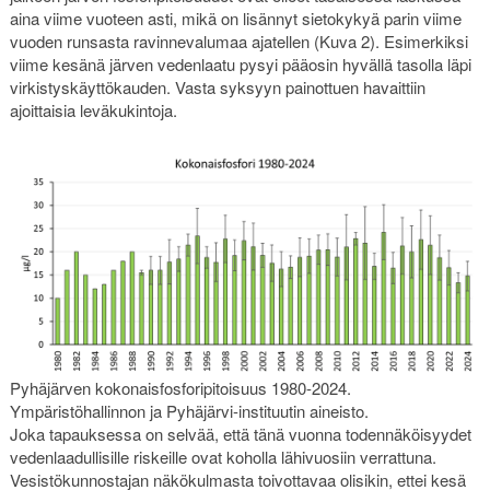
aina viime vuoteen asti, mikä on lisännyt sietokykyä parin viime
vuoden runsasta ravinnevalumaa ajatellen (Kuva 2). Esimerkiksi
viime kesänä järven vedenlaatu pysyi pääosin hyvällä tasolla läpi
virkistyskäyttökauden. Vasta syksyyn painottuen havaittiin
ajoittaisia leväkukintoja.
Pyhäjärven kokonaisfosforipitoisuus 1980-2024.
Ympäristöhallinnon ja Pyhäjärvi-instituutin aineisto.
Joka tapauksessa on selvää, että tänä vuonna todennäköisyydet
vedenlaadullisille riskeille ovat koholla lähivuosiin verrattuna.
Vesistökunnostajan näkökulmasta toivottavaa olisikin, ettei kesä