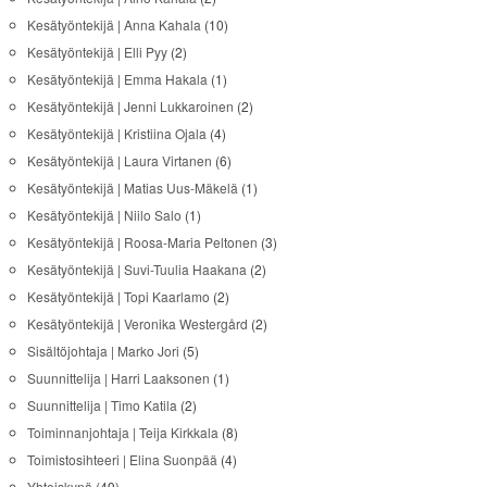
Kesätyöntekijä | Anna Kahala
(10)
Kesätyöntekijä | Elli Pyy
(2)
Kesätyöntekijä | Emma Hakala
(1)
Kesätyöntekijä | Jenni Lukkaroinen
(2)
Kesätyöntekijä | Kristiina Ojala
(4)
Kesätyöntekijä | Laura Virtanen
(6)
Kesätyöntekijä | Matias Uus-Mäkelä
(1)
Kesätyöntekijä | Niilo Salo
(1)
Kesätyöntekijä | Roosa-Maria Peltonen
(3)
Kesätyöntekijä | Suvi-Tuulia Haakana
(2)
Kesätyöntekijä | Topi Kaarlamo
(2)
Kesätyöntekijä | Veronika Westergård
(2)
Sisältöjohtaja | Marko Jori
(5)
Suunnittelija | Harri Laaksonen
(1)
Suunnittelija | Timo Katila
(2)
Toiminnanjohtaja | Teija Kirkkala
(8)
Toimistosihteeri | Elina Suonpää
(4)
Yhteiskynä
(49)