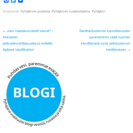
Facebook
Twitter
Avainsanat:
Pyhäjärven puolesta
,
Pyhäjärven suojeluohjelma
,
Pyhäjärvi
← Joko maatalousrobotit tulevat? –
Sianlihantuotannon kannattavuuden
Kiukaisten
parantaminen vaatii huomion
pellonpiennartilaisuudessa esiteltiin
kiinnittämistä myös peltotuotannon
AgXeed robottitraktori
kehittämiseen →