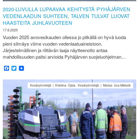
2020-LUVULLA LUPAAVAA KEHITYSTÄ PYHÄJÄRVEN
VEDENLAADUN SUHTEEN, TALVEN TULVAT LUOVAT
HAASTEITA JUHLAVUOTEEN
17.6.2025
Vuoden 2025 avovesikauden ollessa jo pitkällä on hyvä luoda
pieni silmäys viime vuoden vedenlaatuaineistoon.
Järjestelmällinen ja riittävän laaja näytteenotto antaa
mahdollisuuden paitsi arvioida Pyhäjärven suojeluohjelman…
Facebook
Twitter
Kesätyöntekijä | Kristiina Ojala
,
Kesätyöntekijä | Matias Uus-Mäkelä