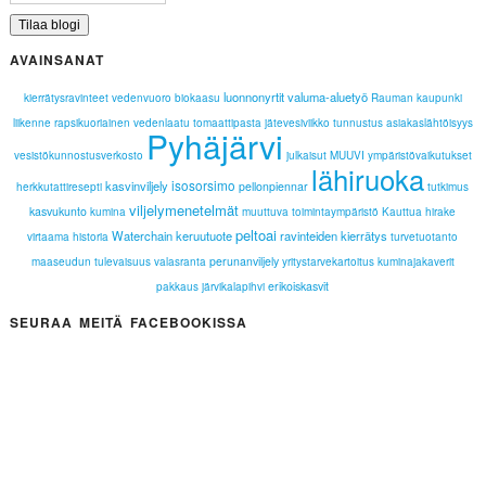
AVAINSANAT
luonnonyrtit
valuma-aluetyö
kierrätysravinteet
vedenvuoro
biokaasu
Rauman kaupunki
liikenne
rapsikuoriainen
vedenlaatu
tomaattipasta
jätevesiviikko
tunnustus
asiakaslähtöisyys
Pyhäjärvi
vesistökunnostusverkosto
julkaisut
MUUVI
ympäristövaikutukset
lähiruoka
isosorsimo
kasvinviljely
pellonpiennar
herkkutattiresepti
tutkimus
viljelymenetelmät
kasvukunto
kumina
muuttuva toimintaympäristö
Kauttua
hirake
peltoai
Waterchain
keruutuote
ravinteiden kierrätys
virtaama
historia
turvetuotanto
perunanviljely
maaseudun tulevaisuus
valasranta
yritystarvekartoitus
kuminajakaverit
erikoiskasvit
pakkaus
järvikalapihvi
SEURAA MEITÄ FACEBOOKISSA