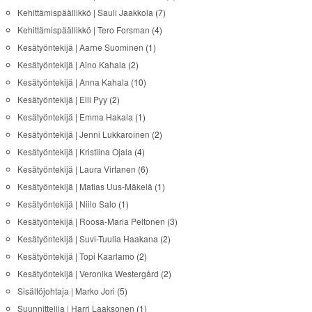
Kehittämispäällikkö | Sauli Jaakkola
(7)
Kehittämispäällikkö | Tero Forsman
(4)
Kesätyöntekijä | Aarne Suominen
(1)
Kesätyöntekijä | Aino Kahala
(2)
Kesätyöntekijä | Anna Kahala
(10)
Kesätyöntekijä | Elli Pyy
(2)
Kesätyöntekijä | Emma Hakala
(1)
Kesätyöntekijä | Jenni Lukkaroinen
(2)
Kesätyöntekijä | Kristiina Ojala
(4)
Kesätyöntekijä | Laura Virtanen
(6)
Kesätyöntekijä | Matias Uus-Mäkelä
(1)
Kesätyöntekijä | Niilo Salo
(1)
Kesätyöntekijä | Roosa-Maria Peltonen
(3)
Kesätyöntekijä | Suvi-Tuulia Haakana
(2)
Kesätyöntekijä | Topi Kaarlamo
(2)
Kesätyöntekijä | Veronika Westergård
(2)
Sisältöjohtaja | Marko Jori
(5)
Suunnittelija | Harri Laaksonen
(1)