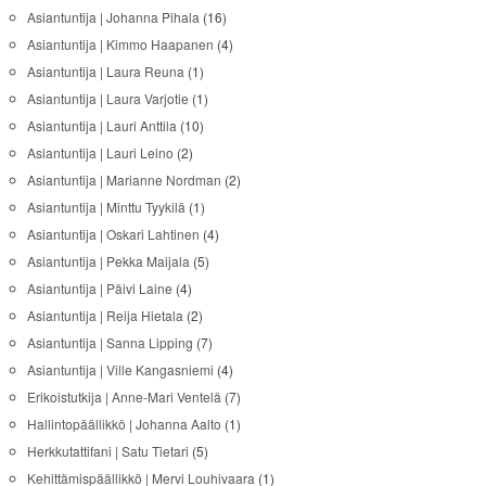
Asiantuntija | Johanna Pihala
(16)
Asiantuntija | Kimmo Haapanen
(4)
Asiantuntija | Laura Reuna
(1)
Asiantuntija | Laura Varjotie
(1)
Asiantuntija | Lauri Anttila
(10)
Asiantuntija | Lauri Leino
(2)
Asiantuntija | Marianne Nordman
(2)
Asiantuntija | Minttu Tyykilä
(1)
Asiantuntija | Oskari Lahtinen
(4)
Asiantuntija | Pekka Maijala
(5)
Asiantuntija | Päivi Laine
(4)
Asiantuntija | Reija Hietala
(2)
Asiantuntija | Sanna Lipping
(7)
Asiantuntija | Ville Kangasniemi
(4)
Erikoistutkija | Anne-Mari Ventelä
(7)
Hallintopäällikkö | Johanna Aalto
(1)
Herkkutattifani | Satu Tietari
(5)
Kehittämispäällikkö | Mervi Louhivaara
(1)