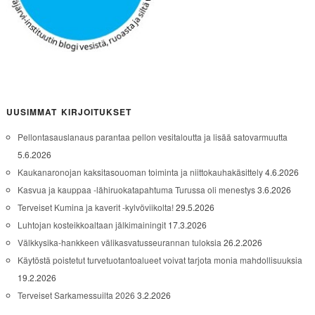
UUSIMMAT KIRJOITUKSET
Pellontasauslanaus parantaa pellon vesitaloutta ja lisää satovarmuutta
5.6.2026
Kaukanaronojan kaksitasouoman toiminta ja niittokauhakäsittely
4.6.2026
Kasvua ja kauppaa -lähiruokatapahtuma Turussa oli menestys
3.6.2026
Terveiset Kumina ja kaverit -kylvöviikolta!
29.5.2026
Luhtojan kosteikkoaltaan jälkimainingit
17.3.2026
Välkkysika-hankkeen välikasvatusseurannan tuloksia
26.2.2026
Käytöstä poistetut turvetuotantoalueet voivat tarjota monia mahdollisuuksia
19.2.2026
Terveiset Sarkamessuilta 2026
3.2.2026