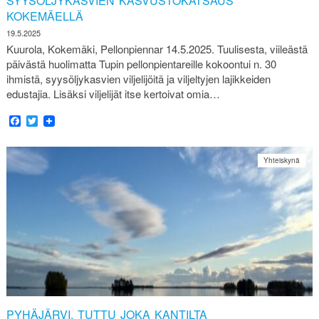
SYYSÖLJYKASVIEN KASVUSTOKATSAUS
KOKEMÄELLÄ
19.5.2025
Kuurola, Kokemäki, Pellonpiennar 14.5.2025. Tuulisesta, viileästä
päivästä huolimatta Tupin pellonpientareille kokoontui n. 30
ihmistä, syysöljykasvien viljelijöitä ja viljeltyjen lajikkeiden
edustajia. Lisäksi viljelijät itse kertoivat omia…
Facebook
Twitter
Yhteiskynä
PYHÄJÄRVI, TUTTU JOKA KANTILTA