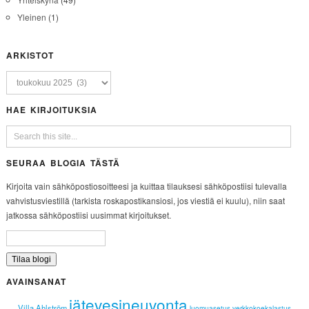
Yleinen
(1)
ARKISTOT
HAE KIRJOITUKSIA
SEURAA BLOGIA TÄSTÄ
Kirjoita vain sähköpostiosoitteesi ja kuittaa tilauksesi sähköpostiisi tulevalla
vahvistusviestillä (tarkista roskapostikansiosi, jos viestiä ei kuulu), niin saat
jatkossa sähköpostiisi uusimmat kirjoitukset.
AVAINSANAT
jätevesineuvonta
Villa Ahlström
luomuasetus
verkkokoekalastus