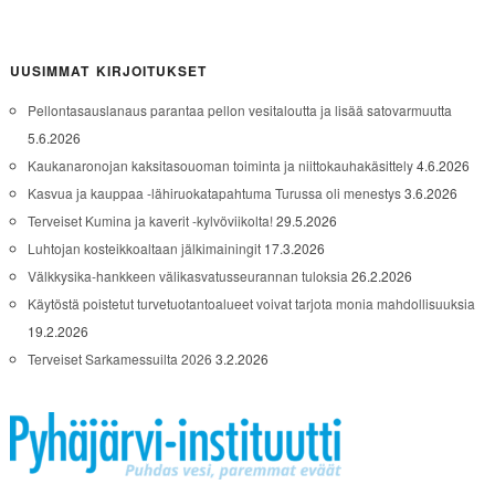
UUSIMMAT KIRJOITUKSET
Pellontasauslanaus parantaa pellon vesitaloutta ja lisää satovarmuutta
5.6.2026
Kaukanaronojan kaksitasouoman toiminta ja niittokauhakäsittely
4.6.2026
Kasvua ja kauppaa -lähiruokatapahtuma Turussa oli menestys
3.6.2026
Terveiset Kumina ja kaverit -kylvöviikolta!
29.5.2026
Luhtojan kosteikkoaltaan jälkimainingit
17.3.2026
Välkkysika-hankkeen välikasvatusseurannan tuloksia
26.2.2026
Käytöstä poistetut turvetuotantoalueet voivat tarjota monia mahdollisuuksia
19.2.2026
Terveiset Sarkamessuilta 2026
3.2.2026