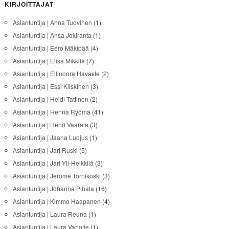
KIRJOITTAJAT
Asiantuntija | Anna Tuovinen
(1)
Asiantuntija | Ansa Jokiranta
(1)
Asiantuntija | Eero Mäkipää
(4)
Asiantuntija | Elisa Mikkilä
(7)
Asiantuntija | Ellinoora Havaste
(2)
Asiantuntija | Essi Kiiskinen
(3)
Asiantuntija | Heidi Tattinen
(2)
Asiantuntija | Henna Ryömä
(41)
Asiantuntija | Henri Vaarala
(3)
Asiantuntija | Jaana Luojus
(1)
Asiantuntija | Jari Ruski
(5)
Asiantuntija | Jari Yli-Heikkilä
(3)
Asiantuntija | Jerome Tornikoski
(3)
Asiantuntija | Johanna Pihala
(16)
Asiantuntija | Kimmo Haapanen
(4)
Asiantuntija | Laura Reuna
(1)
Asiantuntija | Laura Varjotie
(1)