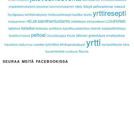
pellonpiennar
messut
ympäristöinvestointi
sivuvirrat
luonnonmukainen viljely
Säkylä
yrttiresepti
hyväpossu
kehittämiskysely
herkkutattiresepti
basilika
risotto
sianlihantuotanto
HELMI
LCA4FARMS
roskaaminen
mökkiläiset
elintarvikkeet
kalastus
lajikekoe
biokaasu
porkkana
kasvillisuuskartoitus
bioevät
asiakaslähtöisyys
peltoai
lähivesi
greenfuture
koskikunnostus
Osuuskauppa Keula
emakkosikala
yrtti
nuorten työviikko
elinkaarianalyysi
maustevoi
laidunnus
kantarellirisotto
kiina
kuusenkerkkä
tuulisuus
Rauma
SEURAA MEITÄ FACEBOOKISSA