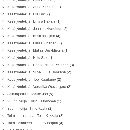
Kesätyöntekijä | Anna Kahala
(10)
Kesätyöntekijä | Elli Pyy
(2)
Kesätyöntekijä | Emma Hakala
(1)
Kesätyöntekijä | Jenni Lukkaroinen
(2)
Kesätyöntekijä | Kristiina Ojala
(4)
Kesätyöntekijä | Laura Virtanen
(6)
Kesätyöntekijä | Matias Uus-Mäkelä
(1)
Kesätyöntekijä | Niilo Salo
(1)
Kesätyöntekijä | Roosa-Maria Peltonen
(3)
Kesätyöntekijä | Suvi-Tuulia Haakana
(2)
Kesätyöntekijä | Topi Kaarlamo
(2)
Kesätyöntekijä | Veronika Westergård
(2)
Sisältöjohtaja | Marko Jori
(5)
Suunnittelija | Harri Laaksonen
(1)
Suunnittelija | Timo Katila
(2)
Toiminnanjohtaja | Teija Kirkkala
(8)
Toimistosihteeri | Elina Suonpää
(4)
Yhteiskynä
(49)