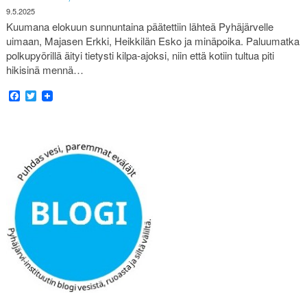
9.5.2025
Kuumana elokuun sunnuntaina päätettiin lähteä Pyhäjärvelle
uimaan, Majasen Erkki, Heikkilän Esko ja minäpoika. Paluumatka
polkupyörillä äityi tietysti kilpa-ajoksi, niin että kotiin tultua piti
hikisinä mennä…
Facebook
Twitter