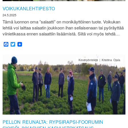
VOIKUKANLEHTIPESTO
24.5.2025
Tämä luonnon oma ”salaatti” on monikäyttöinen tuote. Voikukan
lehtiä voi laittaa salaatin joukkoon ihan sellaisenaan tai pyöräyttää
viinietikassa ennen salaattiin lisäämistä. Siitä voi myös tehdä…
Facebook
Twitter
Kesätyöntekijä | Kristiina Ojala
PELLON REUNALTA: RYPSIRAPSI-FOORUMIN