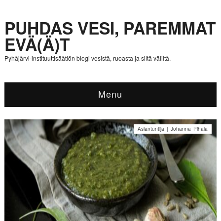
PUHDAS VESI, PAREMMAT
EVÄ(Ä)T
Pyhäjärvi-instituuttisäätiön blogi vesistä, ruoasta ja siltä väliltä.
Menu
Asiantuntija | Johanna Pihala