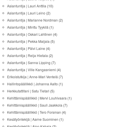
Asiantuntija | Lauri Anttila
(10)
Asiantuntija | Lauri Leino
(2)
Asiantuntija | Marianne Nordman
(2)
Asiantuntija | Minttu Tyykilä
(1)
Asiantuntija | Oskari Lahtinen
(4)
Asiantuntija | Pekka Maijala
(5)
Asiantuntija | Päivi Laine
(4)
Asiantuntija | Reija Hietala
(2)
Asiantuntija | Sanna Lipping
(7)
Asiantuntija | Ville Kangasniemi
(4)
Erikoistutkija | Anne-Mari Ventelä
(7)
Hallintopäällikkö | Johanna Aalto
(1)
Herkkutattifani | Satu Tietari
(5)
Kehittämispäällikkö | Mervi Louhivaara
(1)
Kehittämispäällikkö | Sauli Jaakkola
(7)
Kehittämispäällikkö | Tero Forsman
(4)
Kesätyöntekijä | Aarne Suominen
(1)
Kesätyöntekijä | Aino Kahala
(2)