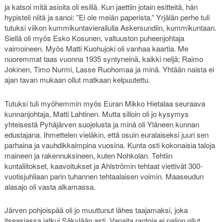
ja katsoi mitä asioita oli esillä. Kun jaettiin jotain esitteitä, hän
hypisteli niitä ja sanoi: ”Ei ole meiän paperista.” Yrjälän perhe tuli
tutuksi viikon kummikuntavierailulla Askersundiin, kummikuntaan.
Siellä oli myös Esko Kosunen, valtuuston puheenjohtaja
vaimoineen. Myös Matti Kuohujoki oli vanhaa kaartia. Me
nuoremmat taas vuonna 1935 syntyneinä, kaikki neljä; Raimo
Jokinen, Timo Nurmi, Lasse Ruohomaa ja minä. Yhtään naista ei
ajan tavan mukaan ollut matkaan kelpuutettu.
Tutuksi tuli myöhemmin myös Euran Mikko Hietalaa seuraava
kunnanjohtaja, Matti Lahtinen. Mutta silloin oli jo kysymys
yhteisestä Pyhäjärven suojelusta ja minä oli Yläneen kunnan
edustajana. Ihmettelen vieläkin, että osuin euralaiseksi juuri sen
parhaina ja vauhdikkaimpina vuosina. Kunta osti kokonaisia taloja
maineen ja rakennuksineen, kuten Nohkolan. Tehtiin
kuntaliitokset, kaavoitukset ja Ahlströmin tehtaat viettivät 300-
vuotisjuhliaan parin tuhannen tehtaalaisen voimin. Maaseudun
alasajo oli vasta alkamassa.
Järven pohjoispää oli jo muuttunut lähes taajamaksi, joka
itseasiassa jatkui Säkylään asti. Vapaita rantoja ei paljon ollut.