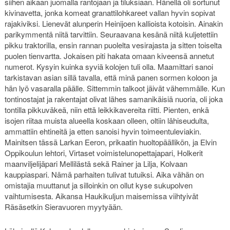
siihen aikaan juomalla rantojaan ja tiluksiaan. Hänellä oli sortunut
kivinavetta, jonka komeat granattilohkareet vallan hyvin sopivat
rajakiviksi. Lienevät alunperin Heinijoen kallioista kotoisin. Ainakin
parikymmentä niitä tarvittiin. Seuraavana kesänä niitä kuljetettiin
pikku traktorilla, ensin rannan puolelta vesirajasta ja sitten toiselta
puolen tienvartta. Jokaisen piti hakata omaan kiveensä annetut
numerot. Kysyin kuinka syviä kolojen tuli olla. Maamittari sanoi
tarkistavan asian sillä tavalla, että minä panen sormen koloon ja
hän lyö vasaralla päälle. Sittemmin talkoot jäivät vähemmälle. Kun
tontinostajat ja rakentajat olivat lähes samanikäisiä nuoria, oli joka
tontilla pikkuväkeä, niin että leikkikavereita riitti. Pienten, enkä
isojen riitaa muista alueella koskaan olleen, oltiin lähiseudulta,
ammattiin ehtineitä ja etten sanoisi hyvin toimeentuleviakin.
Mainitsen tässä Larkan Eeron, prikaatin huoltopäällikön, ja Elvin
Oppikoulun lehtori, Virtaset voimistelunopettajapari, Holkerit
maanviljelijäpari Mellilästä sekä Rainer ja Lilja, Kolvaan
kauppiaspari. Nämä parhaiten tulivat tutuiksi. Aika vähän on
omistajia muuttanut ja silloinkin on ollut kyse sukupolven
vaihtumisesta. Aikansa Haukikuljun maisemissa viihtyivät
Räsäsetkin Sieravuoren myytyään.