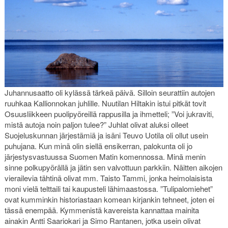
Juhannusaatto oli kylässä tärkeä päivä. Silloin seurattiin autojen
ruuhkaa Kallionnokan juhlille. Nuutilan Hiltakin istui pitkät tovit
Osuusliikkeen puolipyöreillä rappusilla ja ihmetteli; ”Voi jukraviti,
mistä autoja noin paljon tulee?” Juhlat olivat aluksi olleet
Suojeluskunnan järjestämiä ja isäni Teuvo Uotila oli ollut usein
puhujana. Kun minä olin siellä ensikerran, palokunta oli jo
järjestysvastuussa Suomen Matin komennossa. Minä menin
sinne polkupyörällä ja jätin sen valvottuun parkkiin. Näitten aikojen
vierailevia tähtinä olivat mm. Taisto Tammi, jonka heimolaisista
moni vielä telttaili tai kaupusteli lähimaastossa. ”Tulipalomiehet”
ovat kumminkin historiastaan komean kirjankin tehneet, joten ei
tässä enempää. Kymmenistä kavereista kannattaa mainita
ainakin Antti Saariokari ja Simo Rantanen, jotka usein olivat