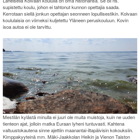
Läheisellä Kolvaan koululla on oma historiansa. Se oli ns.
supistettu koulu, johon ei tahtonut kunnon opettajia saada.
Kerrotaan siellä jonkun opettajan seonneen lopullisestikin. Kolvaan
koululaisia on viimeksi kuljetettu Yläneen peruskouluun. Kovin
isoa autoa ei ole tarvittu.
Mestilän kylästä minulla ei juuri ole muita muistoja, kuin ne uuden
tienteon ajat, jolloin matka Euraan lyheni tuntuvasti. Kahtena
valtuustokautena sinne ajettiin maanantai-iltapäivisin kokouksiin.
Kimppakyyteinä mm. Mäki-Jaakkolan Heikin ja Vienon Taiston