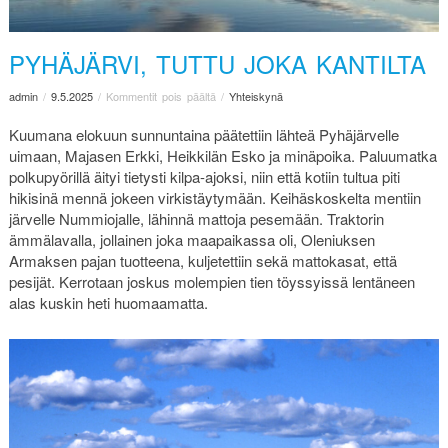
PYHÄJÄRVI, TUTTU JOKA KANTILTA
admin
/
9.5.2025
/
Kommentit pois päältä
/
Yhteiskynä
Kuumana elokuun sunnuntaina päätettiin lähteä Pyhäjärvelle
uimaan, Majasen Erkki, Heikkilän Esko ja minäpoika. Paluumatka
polkupyörillä äityi tietysti kilpa-ajoksi, niin että kotiin tultua piti
hikisinä mennä jokeen virkistäytymään. Keihäskoskelta mentiin
järvelle Nummiojalle, lähinnä mattoja pesemään. Traktorin
ämmälavalla, jollainen joka maapaikassa oli, Oleniuksen
Armaksen pajan tuotteena, kuljetettiin sekä mattokasat, että
pesijät. Kerrotaan joskus molempien tien töyssyissä lentäneen
alas kuskin heti huomaamatta.