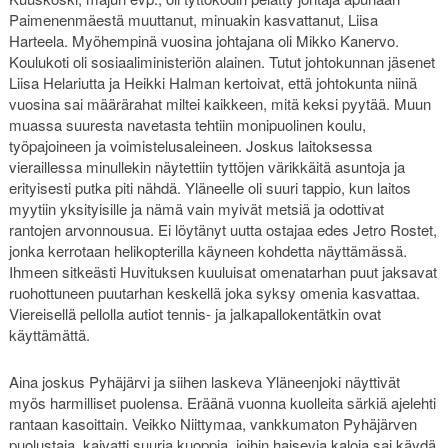
Paimenenmäestä muuttanut, minuakin kasvattanut, Liisa
Harteela. Myöhempinä vuosina johtajana oli Mikko Kanervo.
Koulukoti oli sosiaaliministeriön alainen. Tutut johtokunnan jäsenet
Liisa Helariutta ja Heikki Halman kertoivat, että johtokunta niinä
vuosina sai määrärahat miltei kaikkeen, mitä keksi pyytää. Muun
muassa suuresta navetasta tehtiin monipuolinen koulu,
työpajoineen ja voimistelusaleineen. Joskus laitoksessa
vieraillessa minullekin näytettiin tyttöjen värikkäitä asuntoja ja
erityisesti putka piti nähdä. Yläneelle oli suuri tappio, kun laitos
myytiin yksityisille ja nämä vain myivät metsiä ja odottivat
rantojen arvonnousua. Ei löytänyt uutta ostajaa edes Jetro Rostet,
jonka kerrotaan helikopterilla käyneen kohdetta näyttämässä.
Ihmeen sitkeästi Huvituksen kuuluisat omenatarhan puut jaksavat
ruohottuneen puutarhan keskellä joka syksy omenia kasvattaa.
Viereisellä pellolla autiot tennis- ja jalkapallokentätkin ovat
käyttämättä.
Aina joskus Pyhäjärvi ja siihen laskeva Yläneenjoki näyttivät
myös harmilliset puolensa. Eräänä vuonna kuolleita särkiä ajelehti
rantaan kasoittain. Veikko Niittymaa, vankkumaton Pyhäjärven
puolustaja, kaivatti suuria kuoppia, joihin haisevia kaloja sai käydä