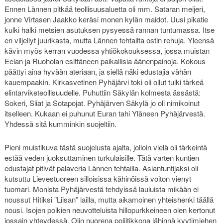
Ennen Lännen pitkää teollisuusaluetta oli mm. Sataran meijeri,
jonne Virtasen Jaakko keräsi monen kylän maidot. Uusi pikatie
kulki halki metsien asutuksen pysyessä rannan tuntumassa. Itse
en viljellyt juurikasta, mutta Lännen tehtailta ostin rehuja. Yleensä
kävin myös kerran vuodessa yhtiökokouksessa, jossa muistan
Eelan ja Ruoholan esittäneen paikallisia äänenpainoja. Kokous
päättyi aina hyvään ateriaan, ja siellä näki edustajia vähän
kauempaakin. Kirkasvetinen Pyhäjärvi toki oli ollut tuiki tärkeä
elintarviketeollisuudelle. Puhuttiin Säkylän kolmesta ässästä:
Sokeri, Siiat ja Sotapojat. Pyhäjärven Säkylä jo oli nimikoinut
itselleen. Kukaan ei puhunut Euran tahi Yläneen Pyhäjärvestä.
Yhdessä sitä kumminkin suojeltiin.
Pieni muistikuva tästä suojelusta ajalta, jolloin vielä oli tärkeintä
estää veden juoksuttaminen turkulaisille. Tätä varten kuntien
edustajat pitivät palaveria Lännen tehtailla. Asiantuntijaksi oli
kutsuttu Lievestuoreen silloisissa kähinöissä voiton vienyt
tuomari. Monista Pyhäjärvestä tehdyissä lauluista mikään ei
noussut Hitiksi ”Liisan” lailla, mutta aikamoinen yhteishenki täällä
nousi. Isojen poikien neuvotteluista hillopurkkeineen olen kertonut
jossain yhteydessä. Olin nuorena poliitikkona lähinnä kyytimiehen