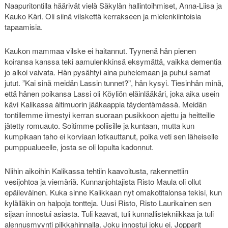
Naapuritontilla häärivät vielä Säkylän hallintoihmiset, Anna-Liisa ja
Kauko Käri. Oli siinä vilskettä kerrakseen ja mielenkiintoisia
tapaamisia.
Kaukon mammaa vilske ei haitannut. Tyynenä hän pienen
koiransa kanssa teki aamulenkkinsä eksymättä, vaikka dementia
jo alkoi vaivata. Hän pysähtyi aina puhelemaan ja puhui samat
jutut. ”Kai sinä meidän Lassin tunnet?”, hän kysyi. Tiesinhän minä,
että hänen poikansa Lassi oli Köyliön eläinlääkäri, joka aika usein
kävi Kalikassa äitimuorin jääkaappia täydentämässä. Meidän
tontillemme ilmestyi kerran suoraan pusikkoon ajettu ja heitteille
jätetty romuauto. Soitimme poliisille ja kuntaan, mutta kun
kumpikaan taho ei korviaan lotkauttanut, poika veti sen läheiselle
pumppualueelle, josta se oli lopulta kadonnut.
Niihin aikoihin Kalikassa tehtiin kaavoitusta, rakennettiin
vesijohtoa ja viemäriä. Kunnanjohtajista Risto Maula oli ollut
epäileväinen. Kuka sinne Kalikkaan nyt omakotitalonsa tekisi, kun
kylälläkin on halpoja tontteja. Uusi Risto, Risto Laurikainen sen
sijaan innostui asiasta. Tuli kaavat, tuli kunnallistekniikkaa ja tuli
alennusmyynti pilkkahinnalla. Joku innostui joku ei. Jopparit