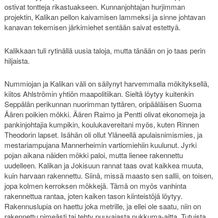
ostivat tontteja rikastuakseen. Kunnanjohtajan hurjimman
projektin, Kalikan pellon kaivamisen lammeksi ja sinne johtavan
kanavan tekemisen järkimiehet sentään saivat estettyä.
Kalikkaan tuli rytinällä uusia taloja, mutta tänään on jo taas perin
hiljaista.
Nummiojan ja Kalikan väli on säilynyt harvemmalla mökityksellä,
kiitos Ahlströmin yhtiön maapolitiikan. Sieltä löytyy kuitenkin
Seppälän perikunnan nuorimman tyttären, oripääläisen Suoma
Äären poikien mökki. Äären Raimo ja Pentti olivat ekonomeja ja
pankinjohtajia kumpikin, koulukavereitani myös, kuten Rinnen
Theodorin lapset. Isähän oli ollut Yläneellä apulaisnimismies, ja
mestariampujana Mannerheimin vartiomiehiin kuulunut. Jyrki
pojan aikana näiden mökki paloi, mutta lienee rakennettu
uudelleen. Kalikan ja Jokisuun rannat taas ovat kaikkea muuta,
kuin harvaan rakennettu. Siinä, missä maasto sen sallii, on toisen,
jopa kolmen kerroksen mökkejä. Tämä on myös vanhinta
rakennettua rantaa, joten kaiken tason kiinteistöjä löytyy.
Rakennuslupia on haettu joka metrille, ja ellei ole saatu, niin on
rakennettu pimeästi tai tehty puuvajasta nukkuma-aitta. Tutuista