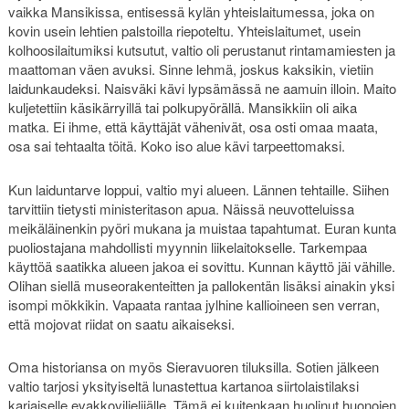
vaikka Mansikissa, entisessä kylän yhteislaitumessa, joka on
kovin usein lehtien palstoilla riepoteltu. Yhteislaitumet, usein
kolhoosilaitumiksi kutsutut, valtio oli perustanut rintamamiesten ja
maattoman väen avuksi. Sinne lehmä, joskus kaksikin, vietiin
laidunkaudeksi. Naisväki kävi lypsämässä ne aamuin illoin. Maito
kuljetettiin käsikärryillä tai polkupyörällä. Mansikkiin oli aika
matka. Ei ihme, että käyttäjät vähenivät, osa osti omaa maata,
osa sai tehtaalta töitä. Koko iso alue kävi tarpeettomaksi.
Kun laiduntarve loppui, valtio myi alueen. Lännen tehtaille. Siihen
tarvittiin tietysti ministeritason apua. Näissä neuvotteluissa
meikäläinenkin pyöri mukana ja muistaa tapahtumat. Euran kunta
puoliostajana mahdollisti myynnin liikelaitokselle. Tarkempaa
käyttöä saatikka alueen jakoa ei sovittu. Kunnan käyttö jäi vähille.
Olihan siellä museorakenteitten ja pallokentän lisäksi ainakin yksi
isompi mökkikin. Vapaata rantaa jylhine kallioineen sen verran,
että mojovat riidat on saatu aikaiseksi.
Oma historiansa on myös Sieravuoren tiluksilla. Sotien jälkeen
valtio tarjosi yksityiseltä lunastettua kartanoa siirtolaistilaksi
karjaiselle evakkoviljelijälle. Tämä ei kuitenkaan huolinut huonojen