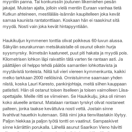
myyntiin panna. Tai konkurssiin joutunen liikemiehen pesän
jakajat. Muistan ajalta, jolloin vielä mentiin Euraan vanhaa tietä
Kutkun ahteineen, mestiläläis-isännän kaupitelleen joka kevät
samaa kaunista rantatonttiaan. Koskaan hän ei raaskinut sitä
myydä. Nosti vain joka kevät hintapyyntiään.
Haukikuljun kymmenen tonttia olivat poikkeus 60-luvun alussa.
Säkylän seurakunnan metsäkaistalle oli osunut oikein hurja
syysmyrsky. Ikimetsän kaatuneet, puut piti hakata ja myydä pois.
Kilometrisen lohkon läpi raivattiin tätä varten tie rantaan asti. Ja
päättäjien oli helppo tehdä päätös samantien lohkottavista ja
myytävistä tonteista. Niitä tuli vieri viereen kymmenkunta, kaikki
melko tarkkaan 2000 neliöisinä. Onnistuimme saamaan yhden
niistä, koska Lauri Karesto, pankinjohtaja, meitä siihen kauppaan
patististi. Hän oli ostanut toisen itselleen ja toisen vaimolleen Liisa-
opettajalle. Meille riitti se viimeinen. Se Haukikulju, joka oli nimen
koko alueelle antanut. Matalaan rantaan tyrskyt olivat nostaneet
palteen, jonka taakse kevättulva nosti vettä. Jostain sinne
livahtivat hauetkin kutemaan. Siitä nimi joka tienviitastakin löytyy.
Paljon hiekkaa ja paljon työtä tontti on vaatinut. Sampaskivet
sinne kärrättiin porukalla. Lähellä asunut Saarikon Vieno hävitti