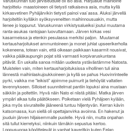
Varuskunnan tulo järviseudulle oli iso asia. Harjualue mainioine
harjoittelu- maastoineen oli tietysti ratkaiseva asia, mutta kyllä
kirkasvetinen Pyhäjärvikin tietysti painoi vaa`assa. Aluksi järvellä
harjoiteltiin kylläkin syöksyveneitten maihinnousuakin, mutta
lienee jo loppunut. Varuskunnan virkistysalueiksi joutui muutama
ranta-asukas rantojaan luovuttamaan. Järven kirkas vesi
kasarmeissa ja etenkin pesulassa merkitsi paljon. Muutamat
kertausharjoitukset ammuntoineen ja monet juhlat upseerikerholla
kokeneena, totean vain, että oikeaan paikkaan kasarmit nousivat,
vaikka pääkaupungin pojat sitä varmasti korpivaruskuntana
pitävät. En uskalla sanoa mitään uudesta ystävästämme Natosta.
Muistelen vain, miten kertausharjoituksissa vihollinen tuli aina
lännestä maihinlaskujoukkoineen ja kyllä se pahus Huovinrinteelle
pyrki, vaikka me ”leikisti” ajoimme puimurit ja tiehöylät valtatien
levennykseen. Silloiset suunnitelmat pantiin lopuksi aina mustaan
säkkiin ja poltettiin. Hyvä näin Nato ei niistä pitäisi. Matka järven
ympäri alkaa tulla päätökseen. Poiketaan vielä Pyhäjoen kylään,
joka myös sivuraiteille jääneenä tuntuu hiljentyvän. Kerran kävin
katsomassa, kun siellä oli opettajanvirka avoinna. En hakenut ja
jouduin järven hiljaisemmalle puolelle. Hyvä niin, mutta onpahan
sitä tullut kierretyksi, niinkuin tämäkin sepustus kertoo.
Loppusuoraa köpöttelevät jo vanhat kaveritkin kuten Eelan