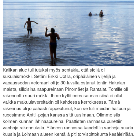
Kalikan alue tuli tutuksi myös sentakia, että siellä oli
sukulaismökki. Setäni Erkki Uotila, oripääläinen viljelijä ja
vapaussodan veteraani oli jo 30-luvulla ostanut tontin Hakalan
maista, silloisina naapureinaan Pinomäet ja Rantalat. Tontille oli
rakennettu suuri mökki. Ihme kyllä edes saunaa siinä ei ollut,
vaikka makuulavereitakin oli kahdessa kerroksessa. Tämä
rakennus oli jo pahasti rappeutunut, kun se tuli meidän haltuun ja
rupesimme Antti -pojan kanssa sitä uusimaan. Olimme siis
kolmen kunnan lähinaapureina. Paattisten rannassa purettiin
vanhoja rakennuksia, Yläneen rannassa kaadettiin vanhoja suuria
kuusia ja Loimaan alueen kentällä piti torvisoittokunta kesäleiriään.