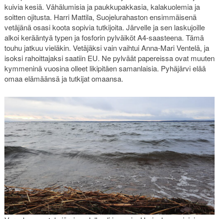
kuivia kesiä. Vähälumisia ja paukkupakkasia, kalakuolemia ja
soitten ojitusta. Harri Mattila, Suojelurahaston ensimmäisenä
vetäjänä osasi koota sopivia tutkijoita. Järvelle ja sen laskujoille
alkoi kerääntyä typen ja fosforin pylväiköt A4-saasteena. Tämä
touhu jatkuu vieläkin. Vetäjäksi vain vaihtui Anna-Mari Ventelä, ja
isoksi rahoittajaksi saatiin EU. Ne pylväät papereissa ovat muuten
kymmeninä vuosina olleet likipitäen samanlaisia. Pyhäjärvi elää
omaa elämäänsä ja tutkijat omaansa.