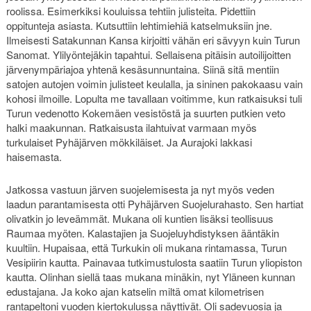
roolissa. Esimerkiksi kouluissa tehtiin julisteita. Pidettiin
oppitunteja asiasta. Kutsuttiin lehtimiehiä katselmuksiin jne.
Ilmeisesti Satakunnan Kansa kirjoitti vähän eri sävyyn kuin Turun
Sanomat. Ylilyöntejäkin tapahtui. Sellaisena pitäisin autoilijoitten
järvenympäriajoa yhtenä kesäsunnuntaina. Siinä sitä mentiin
satojen autojen voimin julisteet keulalla, ja sininen pakokaasu vain
kohosi ilmoille. Lopulta me tavallaan voitimme, kun ratkaisuksi tuli
Turun vedenotto Kokemäen vesistöstä ja suurten putkien veto
halki maakunnan. Ratkaisusta ilahtuivat varmaan myös
turkulaiset Pyhäjärven mökkiläiset. Ja Aurajoki lakkasi
haisemasta.
Jatkossa vastuun järven suojelemisesta ja nyt myös veden
laadun parantamisesta otti Pyhäjärven Suojelurahasto. Sen hartiat
olivatkin jo leveämmät. Mukana oli kuntien lisäksi teollisuus
Raumaa myöten. Kalastajien ja Suojeluyhdistyksen ääntäkin
kuultiin. Hupaisaa, että Turkukin oli mukana rintamassa, Turun
Vesipiirin kautta. Painavaa tutkimustulosta saatiin Turun yliopiston
kautta. Olinhan siellä taas mukana minäkin, nyt Yläneen kunnan
edustajana. Ja koko ajan katselin miltä omat kilometrisen
rantapeltoni vuoden kiertokulussa näyttivät. Oli sadevuosia ja