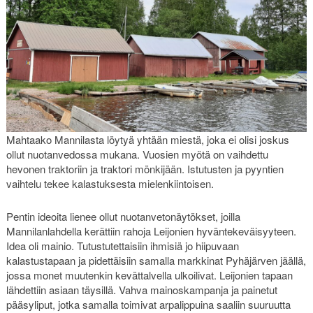
Mahtaako Mannilasta löytyä yhtään miestä, joka ei olisi joskus
ollut nuotanvedossa mukana. Vuosien myötä on vaihdettu
hevonen traktoriin ja traktori mönkijään. Istutusten ja pyyntien
vaihtelu tekee kalastuksesta mielenkiintoisen.
Pentin ideoita lienee ollut nuotanvetonäytökset, joilla
Mannilanlahdella kerättiin rahoja Leijonien hyväntekeväisyyteen.
Idea oli mainio. Tutustutettaisiin ihmisiä jo hiipuvaan
kalastustapaan ja pidettäisiin samalla markkinat Pyhäjärven jäällä,
jossa monet muutenkin kevättalvella ulkoilivat. Leijonien tapaan
lähdettiin asiaan täysillä. Vahva mainoskampanja ja painetut
pääsyliput, jotka samalla toimivat arpalippuina saaliin suuruutta