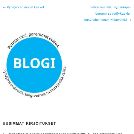
← Pyhäjärven monet kasvot
Pellon reunalta: RypsiRapsi-
foorumin syysöljykasvien
kasvustokatsaus Kokemäellä →
UUSIMMAT KIRJOITUKSET
Pellontasauslanaus parantaa pellon vesitaloutta ja lisää satovarmuutta