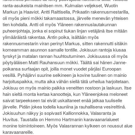
ranta-asukeista mainitsen mm. Kulmalan veljekset, Wuotin
Markun ja Haaviot. Antti Raittisella, Prikaatin rakennusmestarilla,
oli myös pieni mökki takamaastossa, järvelle menevän yhteisen
tien kohdalla. Antti oli myös Yläneen rakennuslautakunnan
puheenjohtaja, jonka ei sopinut tiukan linjan vetäjänä itse mitään
ylimääräistä rakentaa. Antin poika, isältään myös
rakennusmestarin viran perinyt Markus, sitten rakennutti sitäkin
komeamman asunnon samalle tontille. Jokisuun rantoja kiusaa
tyrskyt ja matalan rannan huuhtoutuminen. Jokisuussa oli myös
pöytyäläisen Matti Rauhansuun mökki. Täältä sai hänen Janne-
poikansa surfaajan opit, joilla monet vuodet pärjäsi Euroopan
vesillä. Pyhäjärvi suurine selkineen ja kovine tuulinen on mainio
harjoituspaikka, mutta aika vähän siellä tätä urheilua harjoitetaan.
Jokisuu on myös mainio paikka veneitten nostoon ja laskuun. Itse
hain sieltä monta kertaa kanootteja, kun Yläneenjokea meloneet
saivat tarpeekseen tai eivät uskaltaneet enää jatkaa tuuliselle
järvelle. Pidän jokea todella kauniina ja rauhallisena vesireittinä.
Jokisuuhun näkyy jo sopivasti Kallionnokka, Valasranta ja
Huvitus. Taustalla on Hemmo Hartmanin karavaanarialueet
monine toimintoineen. Myös Valasrannan kylkeen on noussut alue
karavaanareille.