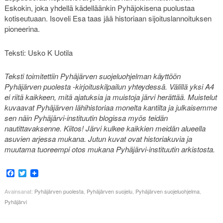
Eskokin, joka yhdellä kädelläänkin Pyhäjokisena puolustaa
kotiseutuaan. Isoveli Esa taas jää historiaan sijoituslannoituksen
pioneerina.
Teksti: Usko K Uotila
Teksti toimitettiin Pyhäjärven suojeluohjelman käyttöön
Pyhäjärven puolesta -kirjoituskilpailun yhteydessä. Välillä yksi A4
ei riitä kaikkeen, mitä ajatuksia ja muistoja järvi herättää. Muistelut
kuvaavat Pyhäjärven lähihistoriaa monelta kantilta ja julkaisemme
sen näin Pyhäjärvi-instituutin blogissa myös teidän
nautittavaksenne. Kiitos! Järvi kulkee kaikkien meidän alueella
asuvien arjessa mukana. Jutun kuvat ovat historiakuvia ja
muutama tuoreempi otos mukana Pyhäjärvi-instituutin arkistosta.
Facebook
Twitter
Avainsanat:
Pyhäjärven puolesta
,
Pyhäjärven suojelu
,
Pyhäjärven suojeluohjelma
,
Pyhäjärvi