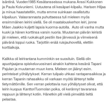
isäntinä. Vuoden1985 Kesätansseissa mukana Anssi Kukkonen
ja Paula Koivuniemi. Uutuutena oli kesäpari-kilpailu. Harisen Hiljaa
ja minua haastateltiin, mutta emme suinkaan osallistuttu
kilpailuun. Valasrannasta puhuttaessa tuli mieleen myös
ensimmäinen leirini siellä. Se oli maatalouskerhon leiri, jonne
Mäen Jaakko kuljetti lapsia kuorma-autolla. Auto oli vanha mutta
kuski ja hänen korttinsa varsin nuoria. Muutaman päivän leiristä
jäi mieleen, että ruokakupit pestiin itse järvessä ja viimeisenä
päivänä loppui ruoka. Tarjottiin enää ruisjauhovelliä, elettiin
korttiaikoja.
Kalikka oli leirirantana kumminkin se suosituin. Siellä olin
apuohjaajana opiskeluvuosinani ainakin kahtena kesänä Tapani
Pajulan ja muutaman muun kera. Mieleen on jäänyt esim.
perinteiset yöhälytykset. Kerran tulipalo uhkasi rantapensaikkoa ja
kerran Tapanin rahasalkku oli varkaan myötä lähtenyt teille
tietymättömille. Sen verran pelottavia nuo yöhälytyset olivat, että
leirin kuopus KanttoriTuomolan poika, oli kerännyt tavaransa
reppuun ja lähtenyt kotiin. Hänetkin piti vielä pimeältä tieltä
pelastaa.