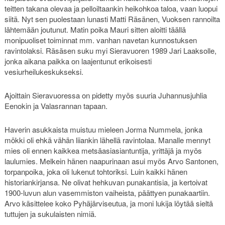
teitten takana olevaa ja pelloiltaankin heikohkoa taloa, vaan luopui
siitä. Nyt sen puolestaan lunasti Matti Räsänen, Vuoksen rannoilta
lähtemään joutunut. Matin poika Mauri sitten aloitti täällä
monipuoliset toiminnat mm. vanhan navetan kunnostuksen
ravintolaksi. Räsäsen suku myi Sieravuoren 1989 Jari Laaksolle,
jonka aikana paikka on laajentunut erikoisesti
vesiurheilukeskukseksi.
Ajoittain Sieravuoressa on pidetty myös suuria Juhannusjuhlia
Eenokin ja Valasrannan tapaan.
Haverin asukkaista muistuu mieleen Jorma Nummela, jonka
mökki oli ehkä vähän liiankin lähellä ravintolaa. Manalle mennyt
mies oli ennen kaikkea metsäasiasiantuntija, yrittäjä ja myös
laulumies. Melkein hänen naapurinaan asui myös Arvo Santonen,
torpanpoika, joka oli lukenut tohtoriksi. Luin kaikki hänen
historiankirjansa. Ne olivat hehkuvan punakantisia, ja kertoivat
1900-luvun alun vasemmiston vaiheista, päättyen punakaartiin.
Arvo käsittelee koko Pyhäjärviseutua, ja moni lukija löytää sieltä
tuttujen ja sukulaisten nimiä.