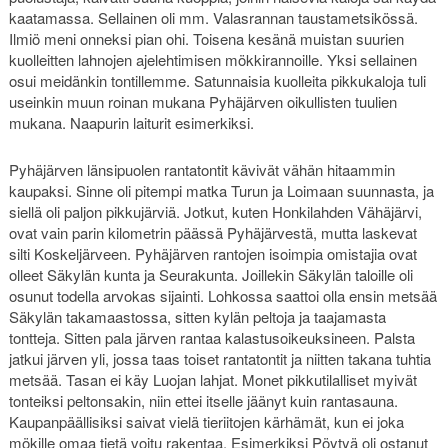
kaatamassa. Sellainen oli mm. Valasrannan taustametsikössä.
Ilmiö meni onneksi pian ohi. Toisena kesänä muistan suurien
kuolleitten lahnojen ajelehtimisen mökkirannoille. Yksi sellainen
osui meidänkin tontillemme. Satunnaisia kuolleita pikkukaloja tuli
useinkin muun roinan mukana Pyhäjärven oikullisten tuulien
mukana. Naapurin laiturit esimerkiksi.
Pyhäjärven länsipuolen rantatontit kävivät vähän hitaammin
kaupaksi. Sinne oli pitempi matka Turun ja Loimaan suunnasta, ja
siellä oli paljon pikkujärviä. Jotkut, kuten Honkilahden Vähäjärvi,
ovat vain parin kilometrin päässä Pyhäjärvestä, mutta laskevat
silti Koskeljärveen. Pyhäjärven rantojen isoimpia omistajia ovat
olleet Säkylän kunta ja Seurakunta. Joillekin Säkylän taloille oli
osunut todella arvokas sijainti. Lohkossa saattoi olla ensin metsää
Säkylän takamaastossa, sitten kylän peltoja ja taajamasta
tontteja. Sitten pala järven rantaa kalastusoikeuksineen. Palsta
jatkui järven yli, jossa taas toiset rantatontit ja niitten takana tuhtia
metsää. Tasan ei käy Luojan lahjat. Monet pikkutilalliset myivät
tonteiksi peltonsakin, niin ettei itselle jäänyt kuin rantasauna.
Kaupanpäällisiksi saivat vielä tieriitojen kärhämät, kun ei joka
mökille omaa tietä voitu rakentaa. Esimerkiksi Pöytyä oli ostanut