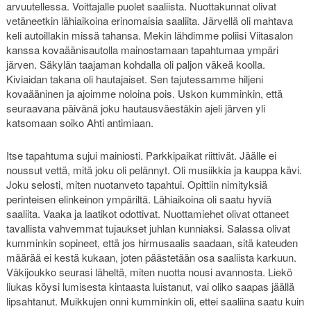
arvuutellessa. Voittajalle puolet saaliista. Nuottakunnat olivat
vetäneetkin lähiaikoina erinomaisia saaliita. Järvellä oli mahtava
keli autoillakin missä tahansa. Mekin lähdimme poliisi Viitasalon
kanssa kovaäänisautolla mainostamaan tapahtumaa ympäri
järven. Säkylän taajaman kohdalla oli paljon väkeä koolla.
Kiviaidan takana oli hautajaiset. Sen tajutessamme hiljeni
kovaääninen ja ajoimme noloina pois. Uskon kumminkin, että
seuraavana päivänä joku hautausväestäkin ajeli järven yli
katsomaan soiko Ahti antimiaan.
Itse tapahtuma sujui mainiosti. Parkkipaikat riittivät. Jäälle ei
noussut vettä, mitä joku oli pelännyt. Oli musiikkia ja kauppa kävi.
Joku selosti, miten nuotanveto tapahtui. Opittiin nimityksiä
perinteisen elinkeinon ympäriltä. Lähiaikoina oli saatu hyviä
saaliita. Vaaka ja laatikot odottivat. Nuottamiehet olivat ottaneet
tavallista vahvemmat tujaukset juhlan kunniaksi. Salassa olivat
kumminkin sopineet, että jos hirmusaalis saadaan, sitä kateuden
määrää ei kestä kukaan, joten päästetään osa saaliista karkuun.
Väkijoukko seurasi läheltä, miten nuotta nousi avannosta. Liekö
liukas köysi lumisesta kintaasta luistanut, vai oliko saapas jäällä
lipsahtanut. Muikkujen onni kumminkin oli, ettei saaliina saatu kuin