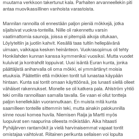
muutama verkkoon takertunut kala. Parhaiten arvanneellekin piti
antaa muovikassillinen vanhoista varastoista.
Mannilan rannoilla oli ennestään paljon pieniä mökkejä, jotka
sijaitsivat vuokra-tonteilla. Niille oli rakennettu varsin
vaatimattomia saunoja, joissa ei pitempiä aikoja oltukaan,
Löylyteltiin ja juotiin kahvit. Kesällä taas tultiin hellepäivänä
uimaan, vaikkapa kesken heinänteon. Vuokrasopimus oli tehty
Honkilahden kunnan kanssa kymmeniksi vuosiksi. Mutta vuodet
kuluivat ja kontrahdit loppuivat. Uusi isäntä Euran kunta, jonka
päättäjistä aniharvalla oli oma mökki, ei ymmärtänyt moisia
etuuksia. Päätettiin että mökkien tontit tuli lunastaa käypään
hintaan. Kunta sai tontit omaan käyttöönsä, jos lunasti siellä olleet
vähäiset rakennukset. Monelle se oli katkera pala. Ahlström yhtiö
teki omilla rannoillaan samalla tavalla. Se vaan ei ollut tontteja
paljon kenellekään vuorannutkaan. En muista mitä kunta
saamilleen tonteille sittemmin teki, mutta ainakin palokunnilla
sinne nousi komea huvila. Niemisen Raija ja Martti myös
luopuivat sen naapurina olleesta mökistään. Aika hitaasti
Pyhäjärven rantamökit ja vielä harvinaisemmat vapaat tontit
omistajaa vaihtoivat. Riitainen perikunta sellaisen voi lopulta