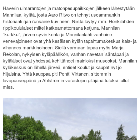
Haverin uimarantojen ja matonpesupaikkojen jälkeen lähestytään
Mannilaa, kylää, josta Aaro Ritvo on tehnyt useammankin
historiankirjan runsaine kuvineen. Niistä löytyy mm. Honkilahden
rippikoululaiset miltei katkeamattomana ketjuna. Mannilan
”kurkku”, järven syvin kohta ja Mannilanlahti vanhoine
venevajoineen ovat yhä kesäisen kylän tapahtumakeskus kala- ja
vihannes markkinoineen. Siellä varmaan tapaa myös Marja
Rekolan, nykyisen kyläpäällikön, vanhan navetan isäntäpari ja
kyläläiset ovat yhdessä kehittäneet mainioksi museoksi. Mannilan
kyläkeskus on lähellä järveä, entiset koulut ja kaupat nyt jo
hiljaisina. Yhtä kauppaa piti Pentti Virtanen, sittemmin
lavapuuseppänä ja Ahlströmin varastojen pitäjänä tutuksi tullut
mies.