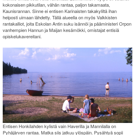
kokonaisen pikkutilan, vähän rantaa, paljon takamaata,
Kaunisrannan. Sinne ei entisen Karinaisten takakyliltä ihan
helposti uimaan lähdetty. Tällä alueella on myös Valkkisten
rantakalliot, joita Eskolan Antin suku isännöi ja pääministeri Orpon
vanhempien Hannun ja Maijan kesämökki, omistajat entisiä
opiskelukavereitani.
Entisen Honkilahden kylistä vain Haverilla ja Mannilalla on
Pyhäjärven rantaa. Matka siis jatkuu ylöspäin. Pysähtyä sopii