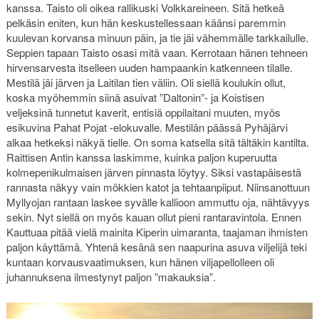
kanssa. Taisto oli oikea rallikuski Volkkareineen. Sitä hetkeä
pelkäsin eniten, kun hän keskustellessaan käänsi paremmin
kuulevan korvansa minuun päin, ja tie jäi vähemmälle tarkkailulle.
Seppien tapaan Taisto osasi mitä vaan. Kerrotaan hänen tehneen
hirvensarvesta itselleen uuden hampaankin katkenneen tilalle.
Mestilä jäi järven ja Laitilan tien väliin. Oli siellä koulukin ollut,
koska myöhemmin siinä asuivat ”Daltonin”- ja Koistisen
veljeksinä tunnetut kaverit, entisiä oppilaitani muuten, myös
esikuvina Pahat Pojat -elokuvalle. Mestilän päässä Pyhäjärvi
alkaa hetkeksi näkyä tielle. On soma katsella sitä tältäkin kantilta.
Raittisen Antin kanssa laskimme, kuinka paljon kuperuutta
kolmepenikulmaisen järven pinnasta löytyy. Siksi vastapäisestä
rannasta näkyy vain mökkien katot ja tehtaanpiiput. Niinsanottuun
Myllyojan rantaan laskee syvälle kallioon ammuttu oja, nähtävyys
sekin. Nyt siellä on myös kauan ollut pieni rantaravintola. Ennen
Kauttuaa pitää vielä mainita Kiperin uimaranta, taajaman ihmisten
paljon käyttämä. Yhtenä kesänä sen naapurina asuva viljelijä teki
kuntaan korvausvaatimuksen, kun hänen viljapellolleen oli
juhannuksena ilmestynyt paljon ”makauksia”.