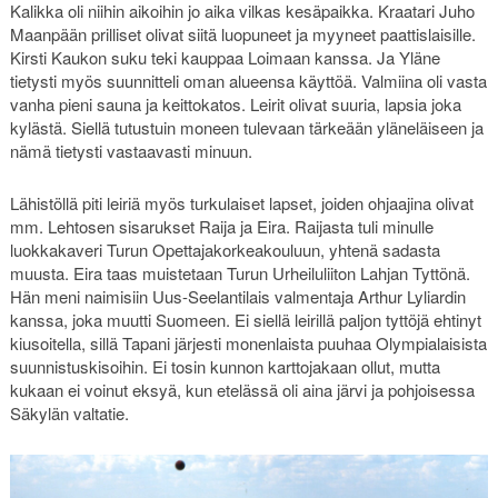
Kalikka oli niihin aikoihin jo aika vilkas kesäpaikka. Kraatari Juho
Maanpään prilliset olivat siitä luopuneet ja myyneet paattislaisille.
Kirsti Kaukon suku teki kauppaa Loimaan kanssa. Ja Yläne
tietysti myös suunnitteli oman alueensa käyttöä. Valmiina oli vasta
vanha pieni sauna ja keittokatos. Leirit olivat suuria, lapsia joka
kylästä. Siellä tutustuin moneen tulevaan tärkeään yläneläiseen ja
nämä tietysti vastaavasti minuun.
Lähistöllä piti leiriä myös turkulaiset lapset, joiden ohjaajina olivat
mm. Lehtosen sisarukset Raija ja Eira. Raijasta tuli minulle
luokkakaveri Turun Opettajakorkeakouluun, yhtenä sadasta
muusta. Eira taas muistetaan Turun Urheiluliiton Lahjan Tyttönä.
Hän meni naimisiin Uus-Seelantilais valmentaja Arthur Lyliardin
kanssa, joka muutti Suomeen. Ei siellä leirillä paljon tyttöjä ehtinyt
kiusoitella, sillä Tapani järjesti monenlaista puuhaa Olympialaisista
suunnistuskisoihin. Ei tosin kunnon karttojakaan ollut, mutta
kukaan ei voinut eksyä, kun etelässä oli aina järvi ja pohjoisessa
Säkylän valtatie.