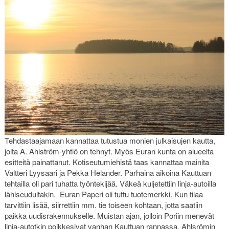
Tehdastaajamaan kannattaa tutustua monien julkaisujen kautta,
joita A. Ahlström-yhtiö on tehnyt. Myös Euran kunta on alueelta
esitteitä painattanut. Kotiseutumiehistä taas kannattaa mainita
Valtteri Lyysaari ja Pekka Helander. Parhaina aikoina Kauttuan
tehtailla oli pari tuhatta työntekijää. Väkeä kuljetettiin linja-autoilla
lähiseudultakin. Euran Paperi oli tuttu tuotemerkki. Kun tilaa
tarvittiin lisää, siirrettiin mm. tie toiseen kohtaan, jotta saatiin
paikka uudisrakennukselle. Muistan ajan, jolloin Poriin menevät
linja-autotkin poikkesivat vanhan Kauttuan rannassa. Ahlsrömin