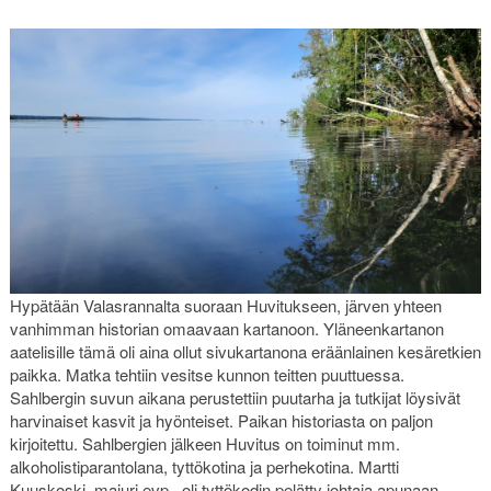
Hypätään Valasrannalta suoraan Huvitukseen, järven yhteen
vanhimman historian omaavaan kartanoon. Yläneenkartanon
aatelisille tämä oli aina ollut sivukartanona eräänlainen kesäretkien
paikka. Matka tehtiin vesitse kunnon teitten puuttuessa.
Sahlbergin suvun aikana perustettiin puutarha ja tutkijat löysivät
harvinaiset kasvit ja hyönteiset. Paikan historiasta on paljon
kirjoitettu. Sahlbergien jälkeen Huvitus on toiminut mm.
alkoholistiparantolana, tyttökotina ja perhekotina. Martti
Kuuskoski, majuri evp., oli tyttökodin pelätty johtaja apunaan