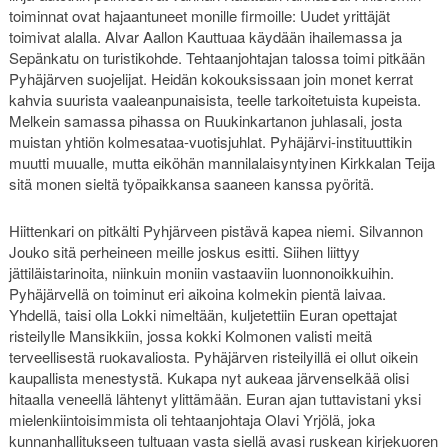
toiminnat ovat hajaantuneet monille firmoille: Uudet yrittäjät
toimivat alalla. Alvar Aallon Kauttuaa käydään ihailemassa ja
Sepänkatu on turistikohde. Tehtaanjohtajan talossa toimi pitkään
Pyhäjärven suojelijat. Heidän kokouksissaan join monet kerrat
kahvia suurista vaaleanpunaisista, teelle tarkoitetuista kupeista.
Melkein samassa pihassa on Ruukinkartanon juhlasali, josta
muistan yhtiön kolmesataa-vuotisjuhlat. Pyhäjärvi-instituuttikin
muutti muualle, mutta eiköhän mannilalaisyntyinen Kirkkalan Teija
sitä monen sieltä työpaikkansa saaneen kanssa pyöritä.
Hiittenkari on pitkälti Pyhjärveen pistävä kapea niemi. Silvannon
Jouko sitä perheineen meille joskus esitti. Siihen liittyy
jättiläistarinoita, niinkuin moniin vastaaviin luonnonoikkuihin.
Pyhäjärvellä on toiminut eri aikoina kolmekin pientä laivaa.
Yhdellä, taisi olla Lokki nimeltään, kuljetettiin Euran opettajat
risteilylle Mansikkiin, jossa kokki Kolmonen valisti meitä
terveellisestä ruokavaliosta. Pyhäjärven risteilyillä ei ollut oikein
kaupallista menestystä. Kukapa nyt aukeaa järvenselkää olisi
hitaalla veneellä lähtenyt ylittämään. Euran ajan tuttavistani yksi
mielenkiintoisimmista oli tehtaanjohtaja Olavi Yrjölä, joka
kunnanhallitukseen tultuaan vasta siellä avasi ruskean kirjekuoren