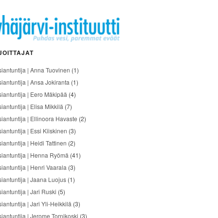
JOITTAJAT
siantuntija | Anna Tuovinen
(1)
siantuntija | Ansa Jokiranta
(1)
siantuntija | Eero Mäkipää
(4)
iantuntija | Elisa Mikkilä
(7)
siantuntija | Ellinoora Havaste
(2)
iantuntija | Essi Kiiskinen
(3)
iantuntija | Heidi Tattinen
(2)
siantuntija | Henna Ryömä
(41)
iantuntija | Henri Vaarala
(3)
siantuntija | Jaana Luojus
(1)
iantuntija | Jari Ruski
(5)
iantuntija | Jari Yli-Heikkilä
(3)
siantuntija | Jerome Tornikoski
(3)