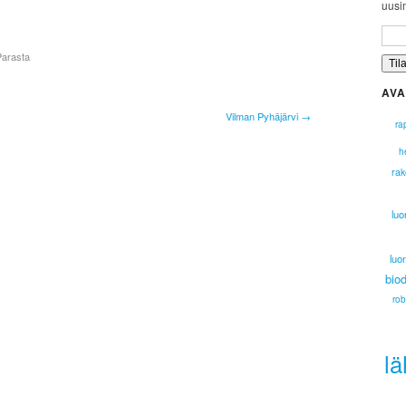
uusim
Parasta
AVA
Vilman Pyhäjärvi →
ra
he
rak
luo
luo
biod
rob
lä