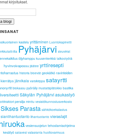
mat kirjoitukset.
INSANAT
yrittäminen
kastelu
psikuoriainen
Luontokapinetti
Pyhäjärvi
rkkutatti-ilta
sivuvirrat
ennekalkitus
öljyhamppu
kuusenkerkkä
talkootyötä
yrttiresepti
hyvinvoivapossu
jäätee
ntoharrastus
ravinteiden
geokätkö
historia
bioevät
satayrtti
järvikala
kierrätys
varsikirppa
nnonyrtit
pyöräily
biokaasu
mustatäplätokko
basilika
Säkylän Pyhäjärvi
asukastyö
iversiteetti
persilja
ottitraktori
minttu
vesistökunnostusverkosto
Sikses Parasta
sähkökoekalastus
vieraslajit
sianlihantuotanto
lihantuotanto
hiruoka
vesiensuojelun tehostamisohjelma
kesätyö
satavesi
valasranta
huoltovarmuus