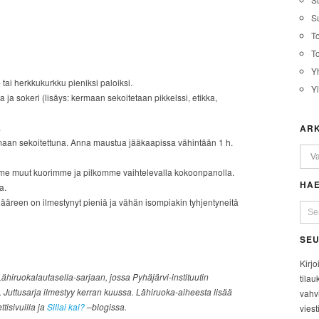
Su
T
T
Y
- tai herkkukurkku pieniksi paloiksi.
Y
a ja sokeri (lisäys: kermaan sekoitetaan pikkelssi, etikka,
.
ARK
ermaan sekoitettuna. Anna maustua jääkaapissa vähintään 1 h.
, me muut kuorimme ja pilkomme vaihtelevalla kokoonpanolla.
HAE
a.
 ääreen on ilmestynyt pieniä ja vähän isompiakin tyhjentyneitä
SEU
Kirjo
Lähiruokalautasella-sarjaan, jossa Pyhäjärvi-instituutin
tilau
 Juttusarja ilmestyy kerran kuussa. Lähiruoka-aiheesta lisää
vahvi
ttisivuilla ja
Sillai kai?
–blogissa.
viest