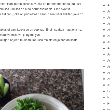
jasta ”Isäni puoleisessa suvussa on perinteenä tehdä jouluksi
A
mmissa juhlissa on aina perunasalaattia. Olen syönyt
A
 äidiltäni, joka on puolestaan saanut sen isäni äidiltä” (joka on
A
As
makustellaan, koska se on sopivaa. Ensin saattaa maut olla ns.
As
aut voimistuvat ja pyöristyvät.
As
tokirjan ohjeen mukaan, lopussa maistelen ja saatan lisätä
A
As
A
A
As
As
A
A
Er
H
He
K