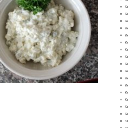
K
K
K
K
K
Ke
K
K
Ke
K
K
Ke
K
K
K
K
Si
S