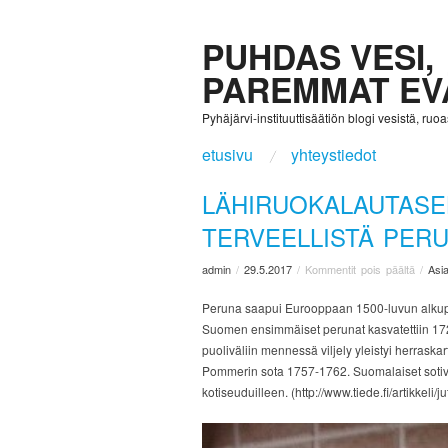
PUHDAS VESI,
PAREMMAT EV
Pyhäjärvi-instituuttisäätiön blogi vesistä, ruoast
etusivu
yhteystiedot
LÄHIRUOKALAUTASE
TERVEELLISTÄ PER
admin
/
29.5.2017
/
Kommentit pois päältä
/
Asia
Peruna saapui Eurooppaan 1500-luvun alkupuo
Suomen ensimmäiset perunat kasvatettiin 172
puoliväliin mennessä viljely yleistyi herrask
Pommerin sota 1757-1762. Suomalaiset sotiva
kotiseuduilleen. (http://www.tiede.fi/artikkeli