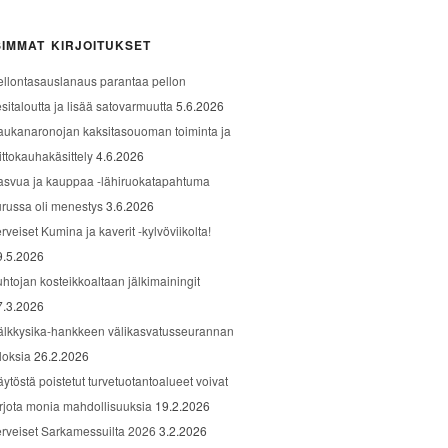
IMMAT KIRJOITUKSET
ellontasauslanaus parantaa pellon
sitaloutta ja lisää satovarmuutta
5.6.2026
aukanaronojan kaksitasouoman toiminta ja
ittokauhakäsittely
4.6.2026
asvua ja kauppaa -lähiruokatapahtuma
urussa oli menestys
3.6.2026
rveiset Kumina ja kaverit -kylvöviikolta!
9.5.2026
uhtojan kosteikkoaltaan jälkimainingit
7.3.2026
älkkysika-hankkeen välikasvatusseurannan
loksia
26.2.2026
äytöstä poistetut turvetuotantoalueet voivat
arjota monia mahdollisuuksia
19.2.2026
erveiset Sarkamessuilta 2026
3.2.2026