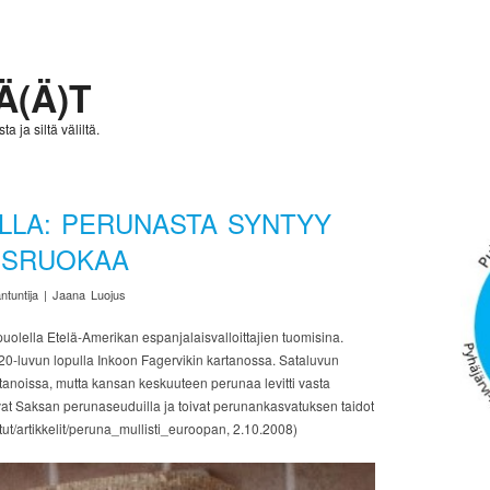
Ä(Ä)T
a ja siltä väliltä.
LLA: PERUNASTA SYNTYY
USRUOKAA
ntuntija | Jaana Luojus
lella Etelä-Amerikan espanjalaisvalloittajien tuomisina.
0-luvun lopulla Inkoon Fagervikin kartanossa. Sataluvun
artanoissa, mutta kansan keskuuteen perunaa levitti vasta
t Saksan perunaseuduilla ja toivat perunankasvatuksen taidot
/jutut/artikkelit/peruna_mullisti_euroopan, 2.10.2008)