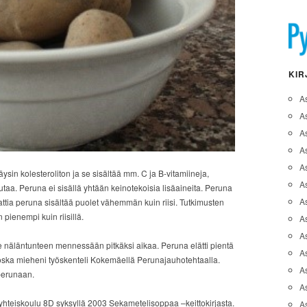
KIR
A
A
A
As
A
äysin kolesteroliton ja se sisältää mm. C ja B-vitamiineja,
As
utaa. Peruna ei sisällä yhtään keinotekoisia lisäaineita. Peruna
As
aattia peruna sisältää puolet vähemmän kuin riisi. Tutkimusten
pienempi kuin riisillä.
A
As
 näläntunteen mennessään pitkäksi aikaa. Peruna elätti pientä
A
koska mieheni työskenteli Kokemäellä Perunajauhotehtaalla.
As
 perunaan.
As
 yhteiskoulu 8D syksyllä 2003 Sekametelisoppaa –keittokirjasta.
A