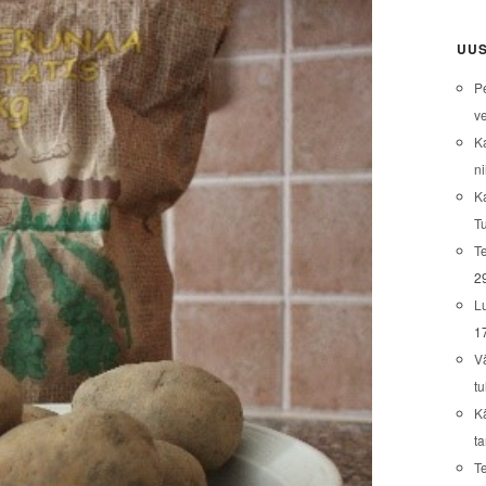
UUS
P
ve
K
ni
K
T
Te
2
L
1
V
tu
K
t
T