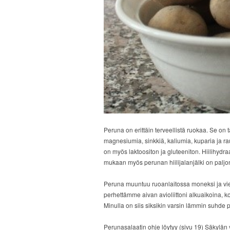
Peruna on erittäin terveellistä ruokaa. Se on t
magnesiumia, sinkkiä, kaliumia, kuparia ja ra
on myös laktoositon ja gluteeniton. Hiilihydr
mukaan myös perunan hiilijalanjälki on paljon 
Peruna muuntuu ruoanlaitossa moneksi ja vie
perhettämme aivan avioliittoni alkuaikoina, 
Minulla on siis siksikin varsin lämmin suhde
Perunasalaatin ohje löytyy (sivu 19) Säkylän