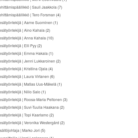
ehittämispäällikkö | Sauli Jaakkola
(7)
ehittämispäällikkö | Tero Forsman
(4)
esätyöntekijä | Aarne Suominen
(1)
esätyöntekijä | Aino Kahala
(2)
esätyöntekijä | Anna Kahala
(10)
sätyöntekijä | Elli Pyy
(2)
esätyöntekijä | Emma Hakala
(1)
esätyöntekijä | Jenni Lukkaroinen
(2)
sätyöntekijä | Kristiina Ojala
(4)
esätyöntekijä | Laura Virtanen
(6)
esätyöntekijä | Matias Uus-Mäkelä
(1)
sätyöntekijä | Niilo Salo
(1)
esätyöntekijä | Roosa-Maria Peltonen
(3)
esätyöntekijä | Suvi-Tuulia Haakana
(2)
esätyöntekijä | Topi Kaarlamo
(2)
esätyöntekijä | Veronika Westergård
(2)
sältöjohtaja | Marko Jori
(5)
uunnittelija | Harri Laaksonen
(1)