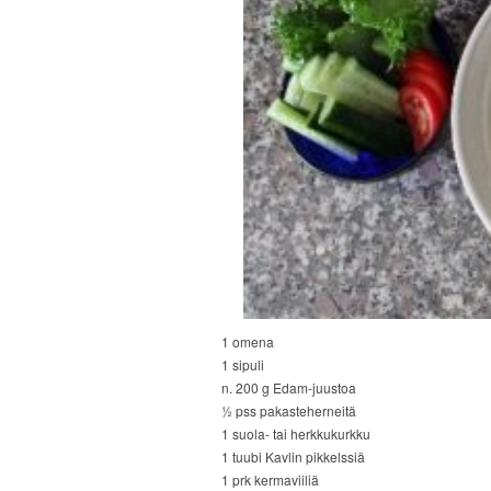
1 omena
1 sipuli
n. 200 g Edam-juustoa
½ pss pakasteherneitä
1 suola- tai herkkukurkku
1 tuubi Kavlin pikkelssiä
1 prk kermaviiliä