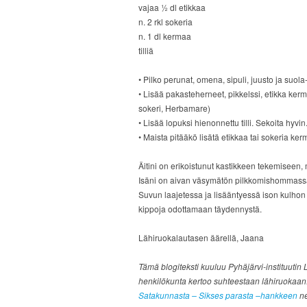
vajaa ½ dl etikkaa
n. 2 rkl sokeria
n. 1 dl kermaa
tilliä
• Pilko perunat, omena, sipuli, juusto ja suola
• Lisää pakasteherneet, pikkelssi, etikka kerm
sokeri, Herbamare)
• Lisää lopuksi hienonnettu tilli. Sekoita hyvin
• Maista pitääkö lisätä etikkaa tai sokeria k
Äitini on erikoistunut kastikkeen tekemiseen
Isäni on aivan väsymätön pilkkomishommass
Suvun laajetessa ja lisääntyessä ison kulhon
kippoja odottamaan täydennystä.
Lähiruokalautasen äärellä, Jaana
Tämä blogiteksti kuuluu Pyhäjärvi-instituutin 
henkilökunta kertoo suhteestaan lähiruokaan.
Satakunnasta – Sikses parasta –hankkeen
ne