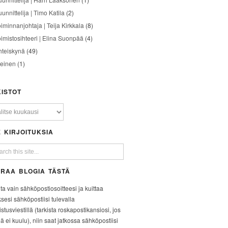
unnittelija | Timo Katila
(2)
oiminnanjohtaja | Teija Kirkkala
(8)
oimistosihteeri | Elina Suonpää
(4)
hteiskynä
(49)
leinen
(1)
ISTOT
 KIRJOITUKSIA
RAA BLOGIA TÄSTÄ
ita vain sähköpostiosoitteesi ja kuittaa
ksesi sähköpostiisi tulevalla
stusviestillä (tarkista roskapostikansiosi, jos
iä ei kuulu), niin saat jatkossa sähköpostiisi