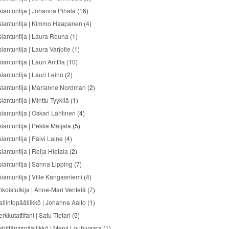
siantuntija | Johanna Pihala
(16)
siantuntija | Kimmo Haapanen
(4)
siantuntija | Laura Reuna
(1)
iantuntija | Laura Varjotie
(1)
iantuntija | Lauri Anttila
(10)
iantuntija | Lauri Leino
(2)
siantuntija | Marianne Nordman
(2)
iantuntija | Minttu Tyykilä
(1)
siantuntija | Oskari Lahtinen
(4)
siantuntija | Pekka Maijala
(5)
iantuntija | Päivi Laine
(4)
iantuntija | Reija Hietala
(2)
siantuntija | Sanna Lipping
(7)
siantuntija | Ville Kangasniemi
(4)
ikoistutkija | Anne-Mari Ventelä
(7)
allintopäällikkö | Johanna Aalto
(1)
rkkutattifani | Satu Tietari
(5)
ehittämispäällikkö | Mervi Louhivaara
(1)