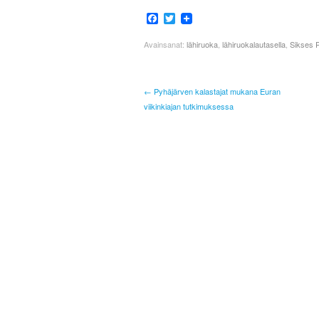
Facebook
Twitter
Avainsanat:
lähiruoka
,
lähiruokalautasella
,
Sikses 
← Pyhäjärven kalastajat mukana Euran
viikinkiajan tutkimuksessa