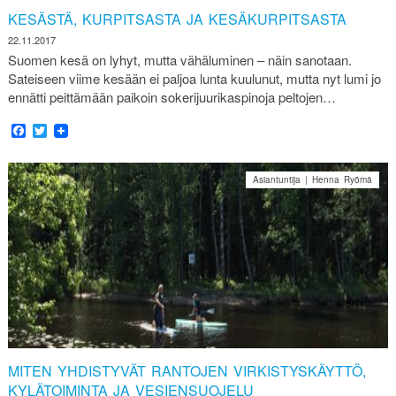
KESÄSTÄ, KURPITSASTA JA KESÄKURPITSASTA
22.11.2017
Suomen kesä on lyhyt, mutta vähäluminen – näin sanotaan.
Sateiseen viime kesään ei paljoa lunta kuulunut, mutta nyt lumi jo
ennätti peittämään paikoin sokerijuurikaspinoja peltojen…
Facebook
Twitter
Asiantuntija | Henna Ryömä
MITEN YHDISTYVÄT RANTOJEN VIRKISTYSKÄYTTÖ,
KYLÄTOIMINTA JA VESIENSUOJELU