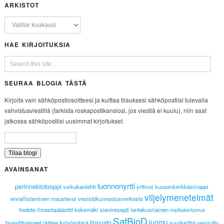
ARKISTOT
HAE KIRJOITUKSIA
SEURAA BLOGIA TÄSTÄ
Kirjoita vain sähköpostiosoitteesi ja kuittaa tilauksesi sähköpostiisi tulevalla
vahvistusviestillä (tarkista roskapostikansiosi, jos viestiä ei kuulu), niin saat
jatkossa sähköpostiisi uusimmat kirjoitukset.
AVAINSANAT
luonnonyrtti
perinnebiotooppi
voikukanlehti
yrttivoi
kuusenkerkkäsiirappi
viljelymenetelmät
ennallistaminen
maustevoi
vesistökunnostusverkosto
tiedote
ilmastopäästöt
kokemäki
sieniresepti
lantakuoriainen
matkakertomus
SatBioD
luomu
linnusto
biopolttoaineet
jäätee
kylvömäärä
suurkeittiö
vesirutto