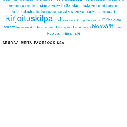
sian arvoketju
Satakunnasta
kaksitasouoma
ahven
veden pidättäminen
hoitokalastus
hanke
seminaari
kakko
kuivuus
kasvukausikatsaus
kirjoituskilpailu
JOKIohjelma
vuohenputki
typpilannoitus
bioeväät
isokierto
kuusenkerkkä
turvetuotanto
LähiTapiola Länsi-Suomi
sininen
hiilijalanjälki
biotalous
SEURAA MEITÄ FACEBOOKISSA