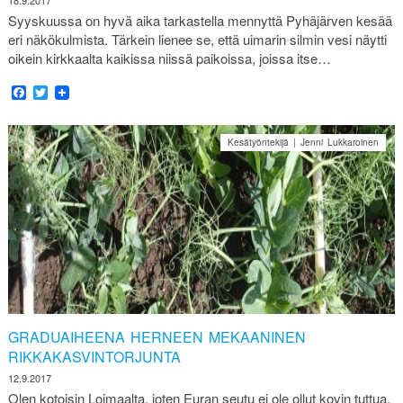
18.9.2017
Syyskuussa on hyvä aika tarkastella mennyttä Pyhäjärven kesää
eri näkökulmista. Tärkein lienee se, että uimarin silmin vesi näytti
oikein kirkkaalta kaikissa niissä paikoissa, joissa itse…
Facebook
Twitter
Kesätyöntekijä | Jenni Lukkaroinen
GRADUAIHEENA HERNEEN MEKAANINEN
RIKKAKASVINTORJUNTA
12.9.2017
Olen kotoisin Loimaalta, joten Euran seutu ei ole ollut kovin tuttua.