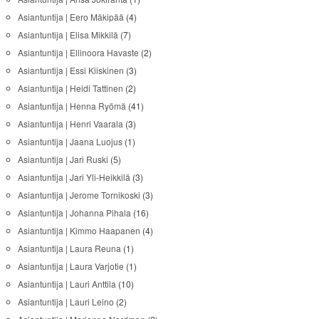
Asiantuntija | Eero Mäkipää
(4)
Asiantuntija | Elisa Mikkilä
(7)
Asiantuntija | Ellinoora Havaste
(2)
Asiantuntija | Essi Kiiskinen
(3)
Asiantuntija | Heidi Tattinen
(2)
Asiantuntija | Henna Ryömä
(41)
Asiantuntija | Henri Vaarala
(3)
Asiantuntija | Jaana Luojus
(1)
Asiantuntija | Jari Ruski
(5)
Asiantuntija | Jari Yli-Heikkilä
(3)
Asiantuntija | Jerome Tornikoski
(3)
Asiantuntija | Johanna Pihala
(16)
Asiantuntija | Kimmo Haapanen
(4)
Asiantuntija | Laura Reuna
(1)
Asiantuntija | Laura Varjotie
(1)
Asiantuntija | Lauri Anttila
(10)
Asiantuntija | Lauri Leino
(2)