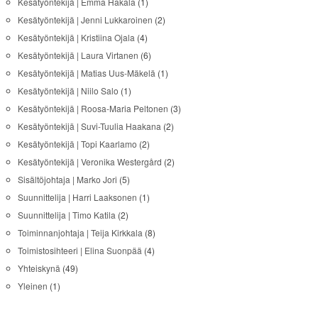
Kesätyöntekijä | Emma Hakala
(1)
Kesätyöntekijä | Jenni Lukkaroinen
(2)
Kesätyöntekijä | Kristiina Ojala
(4)
Kesätyöntekijä | Laura Virtanen
(6)
Kesätyöntekijä | Matias Uus-Mäkelä
(1)
Kesätyöntekijä | Niilo Salo
(1)
Kesätyöntekijä | Roosa-Maria Peltonen
(3)
Kesätyöntekijä | Suvi-Tuulia Haakana
(2)
Kesätyöntekijä | Topi Kaarlamo
(2)
Kesätyöntekijä | Veronika Westergård
(2)
Sisältöjohtaja | Marko Jori
(5)
Suunnittelija | Harri Laaksonen
(1)
Suunnittelija | Timo Katila
(2)
Toiminnanjohtaja | Teija Kirkkala
(8)
Toimistosihteeri | Elina Suonpää
(4)
Yhteiskynä
(49)
Yleinen
(1)