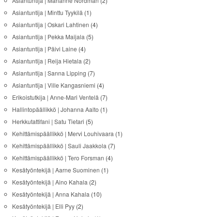
Asiantuntija | Marianne Nordman
(2)
Asiantuntija | Minttu Tyykilä
(1)
Asiantuntija | Oskari Lahtinen
(4)
Asiantuntija | Pekka Maijala
(5)
Asiantuntija | Päivi Laine
(4)
Asiantuntija | Reija Hietala
(2)
Asiantuntija | Sanna Lipping
(7)
Asiantuntija | Ville Kangasniemi
(4)
Erikoistutkija | Anne-Mari Ventelä
(7)
Hallintopäällikkö | Johanna Aalto
(1)
Herkkutattifani | Satu Tietari
(5)
Kehittämispäällikkö | Mervi Louhivaara
(1)
Kehittämispäällikkö | Sauli Jaakkola
(7)
Kehittämispäällikkö | Tero Forsman
(4)
Kesätyöntekijä | Aarne Suominen
(1)
Kesätyöntekijä | Aino Kahala
(2)
Kesätyöntekijä | Anna Kahala
(10)
Kesätyöntekijä | Elli Pyy
(2)