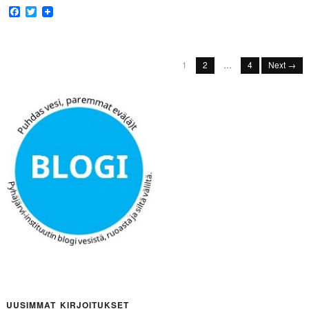
Facebook
Twitter
1
2
…
4
Next →
UUSIMMAT KIRJOITUKSET