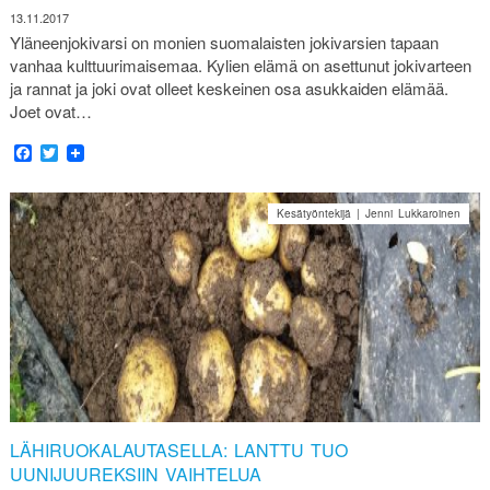
13.11.2017
Yläneenjokivarsi on monien suomalaisten jokivarsien tapaan
vanhaa kulttuurimaisemaa. Kylien elämä on asettunut jokivarteen
ja rannat ja joki ovat olleet keskeinen osa asukkaiden elämää.
Joet ovat…
Facebook
Twitter
Kesätyöntekijä | Jenni Lukkaroinen
LÄHIRUOKALAUTASELLA: LANTTU TUO
UUNIJUUREKSIIN VAIHTELUA