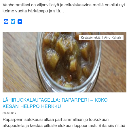
Vanhemmillani on viljanviljelyä ja erikoiskasvina meillä on ollut nyt
kolme vuotta härkäpapu ja sitä…
Facebook
Twitter
Kesätyöntekijä | Aino Kahala
LÄHIRUOKALAUTASELLA: RAPARPERI – KOKO
KESÄN HELPPO HERKKU
30.8.2017
Raparperin satokausi alkaa parhaimmillaan jo toukokuun
alkupuolella ja kestää pitkälle elokuun loppuun asti. Siitä siis riittää