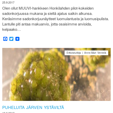
25.9.2017
Olen ollut MUUVI-hankkeen Honkilahden pilot-kokeiden
sadonkorjuussa mukana ja sieltä ajatus saikin alkunsa.
Keräsimme sadonkorjuunäytteet luomulantusta ja luomusipulista.
Lantulle piti antaa makuarvio, jotta osaisimme arvioida,
kelpaako…
Facebook
Twitter
Erikoistutkija | Anne-Mari Ventelä
PUHELUITA JÄRVEN YSTÄVILTÄ