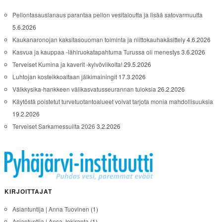
Pellontasauslanaus parantaa pellon vesitaloutta ja lisää satovarmuutta
5.6.2026
Kaukanaronojan kaksitasouoman toiminta ja niittokauhakäsittely
4.6.2026
Kasvua ja kauppaa -lähiruokatapahtuma Turussa oli menestys
3.6.2026
Terveiset Kumina ja kaverit -kylvöviikolta!
29.5.2026
Luhtojan kosteikkoaltaan jälkimainingit
17.3.2026
Välkkysika-hankkeen välikasvatusseurannan tuloksia
26.2.2026
Käytöstä poistetut turvetuotantoalueet voivat tarjota monia mahdollisuuksia
19.2.2026
Terveiset Sarkamessuilta 2026
3.2.2026
KIRJOITTAJAT
Asiantuntija | Anna Tuovinen
(1)
Asiantuntija | Ansa Jokiranta
(1)