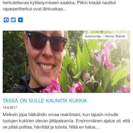
herkuteltavaa kyllästymiseen saakka. Pitkin kesää nautitut
raparperiherkut ovat lähiruokaa…
Facebook
Twitter
Asiantuntija | Henna Ryömä
TÄSSÄ ON SULLE KAUNIITA KUKKIA
18.8.2017
Melkein jopa hätkähdin omaa reaktiotani, kun tajusin minulle
tuotujen kukkien olevan jättipalsamia. Ensimmäinen ajatus oli, että
ne pitää polttaa, hävittää ja tuhota. Niitä en halua…