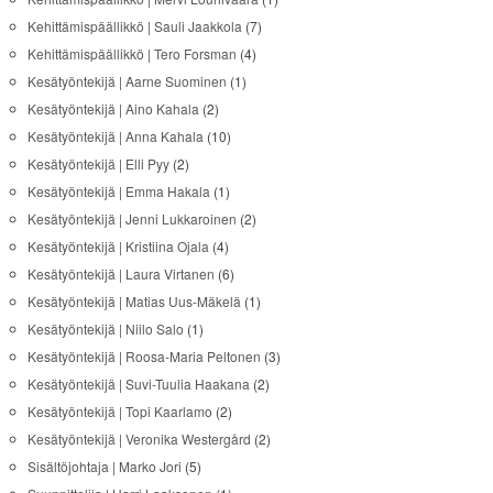
Kehittämispäällikkö | Sauli Jaakkola
(7)
Kehittämispäällikkö | Tero Forsman
(4)
Kesätyöntekijä | Aarne Suominen
(1)
Kesätyöntekijä | Aino Kahala
(2)
Kesätyöntekijä | Anna Kahala
(10)
Kesätyöntekijä | Elli Pyy
(2)
Kesätyöntekijä | Emma Hakala
(1)
Kesätyöntekijä | Jenni Lukkaroinen
(2)
Kesätyöntekijä | Kristiina Ojala
(4)
Kesätyöntekijä | Laura Virtanen
(6)
Kesätyöntekijä | Matias Uus-Mäkelä
(1)
Kesätyöntekijä | Niilo Salo
(1)
Kesätyöntekijä | Roosa-Maria Peltonen
(3)
Kesätyöntekijä | Suvi-Tuulia Haakana
(2)
Kesätyöntekijä | Topi Kaarlamo
(2)
Kesätyöntekijä | Veronika Westergård
(2)
Sisältöjohtaja | Marko Jori
(5)