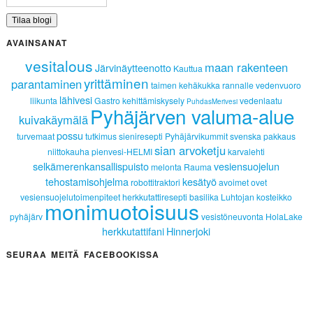
AVAINSANAT
vesitalous
maan rakenteen
Järvinäytteenotto
Kauttua
yrittäminen
parantaminen
taimen
kehäkukka
rannalle
vedenvuoro
lähivesi
liikunta
Gastro
kehittämiskysely
vedenlaatu
PuhdasMerivesi
Pyhäjärven valuma-alue
kuivakäymälä
possu
turvemaat
tutkimus
sieniresepti
Pyhäjärvikummit
svenska
pakkaus
sian arvoketju
niittokauha
pienvesi-HELMI
karvalehti
selkämerenkansallispuisto
vesiensuojelun
melonta
Rauma
tehostamisohjelma
kesätyö
robottitraktori
avoimet ovet
vesiensuojelutoimenpiteet
herkkutattiresepti
basilika
Luhtojan kosteikko
monimuotoisuus
pyhäjärv
vesistöneuvonta
HolaLake
herkkutattifani
Hinnerjoki
SEURAA MEITÄ FACEBOOKISSA