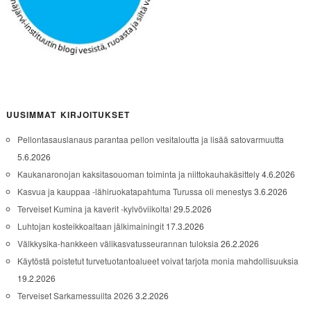
UUSIMMAT KIRJOITUKSET
Pellontasauslanaus parantaa pellon vesitaloutta ja lisää satovarmuutta
5.6.2026
Kaukanaronojan kaksitasouoman toiminta ja niittokauhakäsittely
4.6.2026
Kasvua ja kauppaa -lähiruokatapahtuma Turussa oli menestys
3.6.2026
Terveiset Kumina ja kaverit -kylvöviikolta!
29.5.2026
Luhtojan kosteikkoaltaan jälkimainingit
17.3.2026
Välkkysika-hankkeen välikasvatusseurannan tuloksia
26.2.2026
Käytöstä poistetut turvetuotantoalueet voivat tarjota monia mahdollisuuksia
19.2.2026
Terveiset Sarkamessuilta 2026
3.2.2026