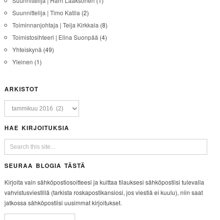
Suunnittelija | Harri Laaksonen
(1)
Suunnittelija | Timo Katila
(2)
Toiminnanjohtaja | Teija Kirkkala
(8)
Toimistosihteeri | Elina Suonpää
(4)
Yhteiskynä
(49)
Yleinen
(1)
ARKISTOT
HAE KIRJOITUKSIA
SEURAA BLOGIA TÄSTÄ
Kirjoita vain sähköpostiosoitteesi ja kuittaa tilauksesi sähköpostiisi tulevalla
vahvistusviestillä (tarkista roskapostikansiosi, jos viestiä ei kuulu), niin saat
jatkossa sähköpostiisi uusimmat kirjoitukset.