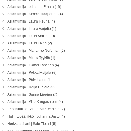
Asiantuntija | Johanna Pihala
(16)
Asiantuntija | Kimmo Haapanen
(4)
Asiantuntija | Laura Reuna
(1)
Asiantuntija | Laura Varjotie
(1)
Asiantuntija | Lauri Anttila
(10)
Asiantuntija | Lauri Leino
(2)
Asiantuntija | Marianne Nordman
(2)
Asiantuntija | Minttu Tyykilä
(1)
Asiantuntija | Oskari Lahtinen
(4)
Asiantuntija | Pekka Maijala
(5)
Asiantuntija | Päivi Laine
(4)
Asiantuntija | Reija Hietala
(2)
Asiantuntija | Sanna Lipping
(7)
Asiantuntija | Ville Kangasniemi
(4)
Erikoistutkija | Anne-Mari Ventelä
(7)
Hallintopäällikkö | Johanna Aalto
(1)
Herkkutattifani | Satu Tietari
(5)
Kehittämispäällikkö | Mervi Louhivaara
(1)