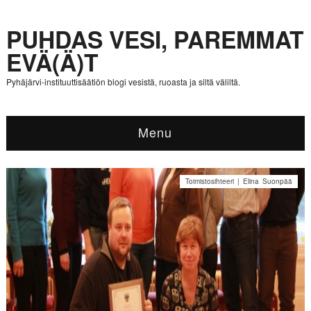
PUHDAS VESI, PAREMMAT
EVÄ(Ä)T
Pyhäjärvi-instituuttisäätiön blogi vesistä, ruoasta ja siltä väliltä.
Menu
Toimistosihteeri | Elina Suonpää