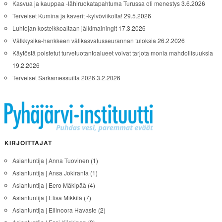
Kasvua ja kauppaa -lähiruokatapahtuma Turussa oli menestys
3.6.2026
Terveiset Kumina ja kaverit -kylvöviikolta!
29.5.2026
Luhtojan kosteikkoaltaan jälkimainingit
17.3.2026
Välkkysika-hankkeen välikasvatusseurannan tuloksia
26.2.2026
Käytöstä poistetut turvetuotantoalueet voivat tarjota monia mahdollisuuksia
19.2.2026
Terveiset Sarkamessuilta 2026
3.2.2026
KIRJOITTAJAT
Asiantuntija | Anna Tuovinen
(1)
Asiantuntija | Ansa Jokiranta
(1)
Asiantuntija | Eero Mäkipää
(4)
Asiantuntija | Elisa Mikkilä
(7)
Asiantuntija | Ellinoora Havaste
(2)