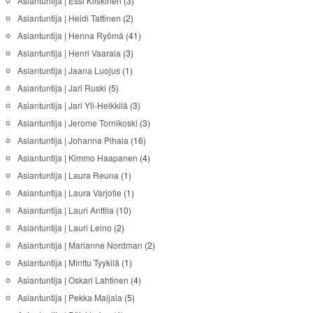
Asiantuntija | Essi Kiiskinen
(3)
Asiantuntija | Heidi Tattinen
(2)
Asiantuntija | Henna Ryömä
(41)
Asiantuntija | Henri Vaarala
(3)
Asiantuntija | Jaana Luojus
(1)
Asiantuntija | Jari Ruski
(5)
Asiantuntija | Jari Yli-Heikkilä
(3)
Asiantuntija | Jerome Tornikoski
(3)
Asiantuntija | Johanna Pihala
(16)
Asiantuntija | Kimmo Haapanen
(4)
Asiantuntija | Laura Reuna
(1)
Asiantuntija | Laura Varjotie
(1)
Asiantuntija | Lauri Anttila
(10)
Asiantuntija | Lauri Leino
(2)
Asiantuntija | Marianne Nordman
(2)
Asiantuntija | Minttu Tyykilä
(1)
Asiantuntija | Oskari Lahtinen
(4)
Asiantuntija | Pekka Maijala
(5)