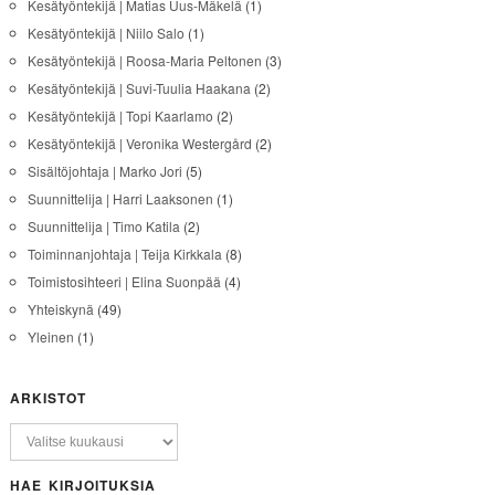
Kesätyöntekijä | Matias Uus-Mäkelä
(1)
Kesätyöntekijä | Niilo Salo
(1)
Kesätyöntekijä | Roosa-Maria Peltonen
(3)
Kesätyöntekijä | Suvi-Tuulia Haakana
(2)
Kesätyöntekijä | Topi Kaarlamo
(2)
Kesätyöntekijä | Veronika Westergård
(2)
Sisältöjohtaja | Marko Jori
(5)
Suunnittelija | Harri Laaksonen
(1)
Suunnittelija | Timo Katila
(2)
Toiminnanjohtaja | Teija Kirkkala
(8)
Toimistosihteeri | Elina Suonpää
(4)
Yhteiskynä
(49)
Yleinen
(1)
ARKISTOT
HAE KIRJOITUKSIA