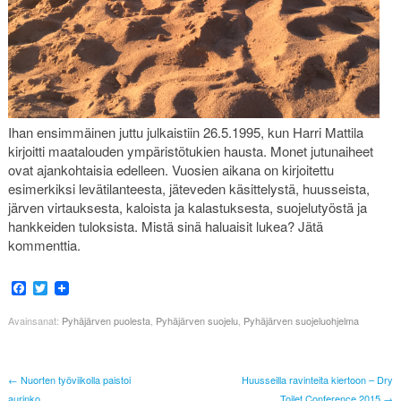
Ihan ensimmäinen juttu julkaistiin 26.5.1995, kun Harri Mattila
kirjoitti maatalouden ympäristötukien hausta. Monet jutunaiheet
ovat ajankohtaisia edelleen. Vuosien aikana on kirjoitettu
esimerkiksi levätilanteesta, jäteveden käsittelystä, huusseista,
järven virtauksesta, kaloista ja kalastuksesta, suojelutyöstä ja
hankkeiden tuloksista. Mistä sinä haluaisit lukea? Jätä
kommenttia.
Facebook
Twitter
Avainsanat:
Pyhäjärven puolesta
,
Pyhäjärven suojelu
,
Pyhäjärven suojeluohjelma
← Nuorten työviikolla paistoi
Huusseilla ravinteita kiertoon – Dry
aurinko
Toilet Conference 2015 →