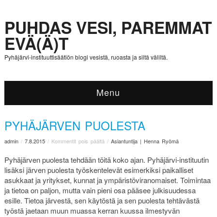
PUHDAS VESI, PAREMMAT
EVÄ(Ä)T
Pyhäjärvi-instituuttisäätiön blogi vesistä, ruoasta ja siltä väliltä.
Menu
PYHÄJÄRVEN PUOLESTA
admin
/
7.8.2015
/
Kommentit pois päältä
/
Asiantuntija | Henna Ryömä
Pyhäjärven puolesta tehdään töitä koko ajan. Pyhäjärvi-instituutin
lisäksi järven puolesta työskentelevät esimerkiksi paikalliset
asukkaat ja yritykset, kunnat ja ympäristöviranomaiset. Toimintaa
ja tietoa on paljon, mutta vain pieni osa pääsee julkisuudessa
esille. Tietoa järvestä, sen käytöstä ja sen puolesta tehtävästä
työstä jaetaan muun muassa kerran kuussa ilmestyvän