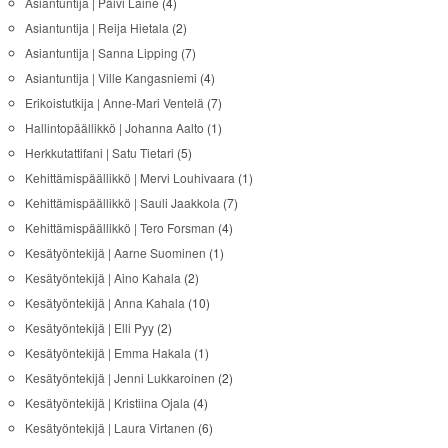
Asiantuntija | Päivi Laine
(4)
Asiantuntija | Reija Hietala
(2)
Asiantuntija | Sanna Lipping
(7)
Asiantuntija | Ville Kangasniemi
(4)
Erikoistutkija | Anne-Mari Ventelä
(7)
Hallintopäällikkö | Johanna Aalto
(1)
Herkkutattifani | Satu Tietari
(5)
Kehittämispäällikkö | Mervi Louhivaara
(1)
Kehittämispäällikkö | Sauli Jaakkola
(7)
Kehittämispäällikkö | Tero Forsman
(4)
Kesätyöntekijä | Aarne Suominen
(1)
Kesätyöntekijä | Aino Kahala
(2)
Kesätyöntekijä | Anna Kahala
(10)
Kesätyöntekijä | Elli Pyy
(2)
Kesätyöntekijä | Emma Hakala
(1)
Kesätyöntekijä | Jenni Lukkaroinen
(2)
Kesätyöntekijä | Kristiina Ojala
(4)
Kesätyöntekijä | Laura Virtanen
(6)