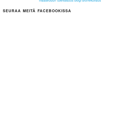
maaseudun tulevaisuus
blogi
dronekuvaus
SEURAA MEITÄ FACEBOOKISSA