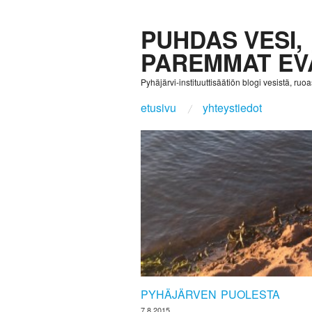
PUHDAS VESI,
PAREMMAT EV
Pyhäjärvi-instituuttisäätiön blogi vesistä, ruoast
etusivu
yhteystiedot
PYHÄJÄRVEN PUOLESTA
7.8.2015