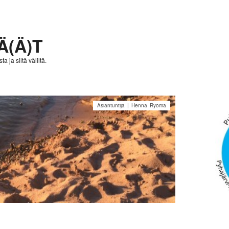
Ä(Ä)T
a ja siltä väliltä.
Asiantuntija | Henna Ryömä