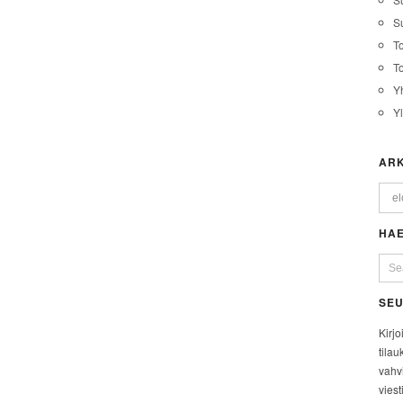
Su
T
T
Y
Y
ARK
HAE
SEU
Kirjo
tilau
vahvi
viest