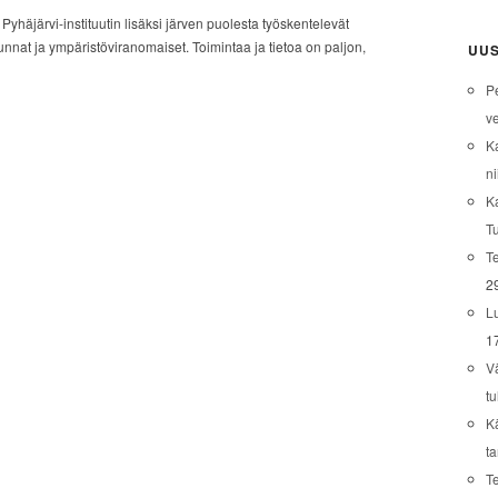
yhäjärvi-instituutin lisäksi järven puolesta työskentelevät
kunnat ja ympäristöviranomaiset. Toimintaa ja tietoa on paljon,
UUS
P
ve
K
ni
K
T
Te
2
L
1
V
tu
K
t
T