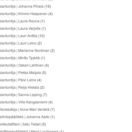
siantuntija | Johanna Pihala
(16)
siantuntija | Kimmo Haapanen
(4)
siantuntija | Laura Reuna
(1)
iantuntija | Laura Varjotie
(1)
iantuntija | Lauri Anttila
(10)
iantuntija | Lauri Leino
(2)
siantuntija | Marianne Nordman
(2)
iantuntija | Minttu Tyykilä
(1)
siantuntija | Oskari Lahtinen
(4)
siantuntija | Pekka Maijala
(5)
iantuntija | Päivi Laine
(4)
iantuntija | Reija Hietala
(2)
siantuntija | Sanna Lipping
(7)
siantuntija | Ville Kangasniemi
(4)
ikoistutkija | Anne-Mari Ventelä
(7)
allintopäällikkö | Johanna Aalto
(1)
rkkutattifani | Satu Tietari
(5)
ehittämispäällikkö | Mervi Louhivaara
(1)