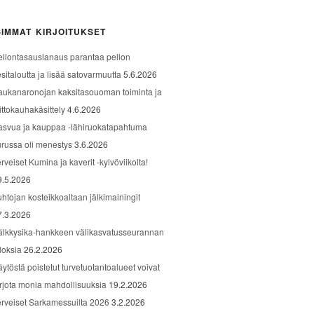
IMMAT KIRJOITUKSET
ellontasauslanaus parantaa pellon
sitaloutta ja lisää satovarmuutta
5.6.2026
aukanaronojan kaksitasouoman toiminta ja
ittokauhakäsittely
4.6.2026
asvua ja kauppaa -lähiruokatapahtuma
urussa oli menestys
3.6.2026
rveiset Kumina ja kaverit -kylvöviikolta!
9.5.2026
uhtojan kosteikkoaltaan jälkimainingit
7.3.2026
älkkysika-hankkeen välikasvatusseurannan
loksia
26.2.2026
äytöstä poistetut turvetuotantoalueet voivat
arjota monia mahdollisuuksia
19.2.2026
erveiset Sarkamessuilta 2026
3.2.2026