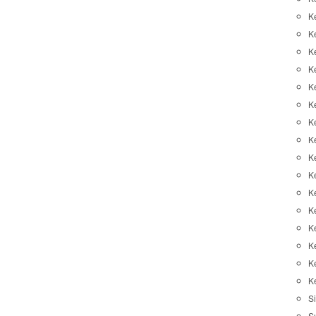
K
K
K
K
K
Ke
K
K
Ke
K
K
Ke
K
K
K
K
Si
S