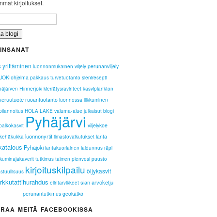
mat kirjoitukset.
INSANAT
yrittäminen
perunanviljely
s
luonnonmukainen viljely
JOKIohjelma
pakkaus
turvetuotanto
sieniresepti
Hinnerjoki
häjärven
kierrätysravinteet
kasviplankton
keruutuote
ruoantuotanto
luonnossa liikkuminen
valuma-alue
pilannoitus
HOLA LAKE
julkaisut
blogi
Pyhäjärvi
viljelykoe
palkokasvit
luonnonyrtit
lanta
kehäkukka
ilmastovaikutukset
katalous
Pyhäjoki
lantakuoriainen
laidunnus
räpi
kuminajakaverit
tutkimus
taimen
pienvesi
puusto
kirjoituskilpailu
öljykasvit
stuullisuus
rkkutattihurahdus
sian arvoketju
elintarvikkeet
perunantutkimus
geokätkö
RAA MEITÄ FACEBOOKISSA