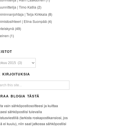
unnittelija | Timo Katila
(2)
oiminnanjohtaja | Teija Kirkkala
(8)
oimistosihteeri | Elina Suonpää
(4)
hteiskynä
(49)
leinen
(1)
ISTOT
 KIRJOITUKSIA
RAA BLOGIA TÄSTÄ
ita vain sähköpostiosoitteesi ja kuittaa
ksesi sähköpostiisi tulevalla
stusviestillä (tarkista roskapostikansiosi, jos
iä ei kuulu), niin saat jatkossa sähköpostiisi