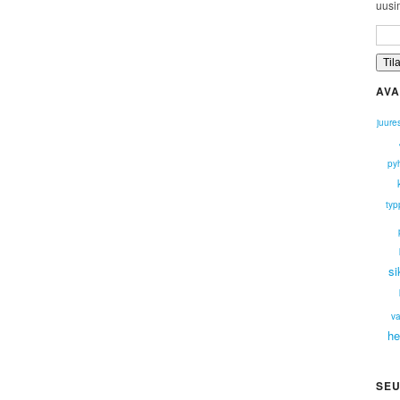
uusim
AVA
juure
py
typ
si
va
he
SEU