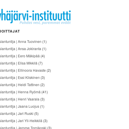
JOITTAJAT
siantuntija | Anna Tuovinen
(1)
siantuntija | Ansa Jokiranta
(1)
siantuntija | Eero Mäkipää
(4)
iantuntija | Elisa Mikkilä
(7)
siantuntija | Ellinoora Havaste
(2)
iantuntija | Essi Kiiskinen
(3)
iantuntija | Heidi Tattinen
(2)
siantuntija | Henna Ryömä
(41)
iantuntija | Henri Vaarala
(3)
siantuntija | Jaana Luojus
(1)
iantuntija | Jari Ruski
(5)
iantuntija | Jari Yli-Heikkilä
(3)
siantuntija | Jerome Tornikoski
(3)