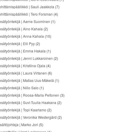
ehittämispäällikkö | Sauli Jaakkola
(7)
ehittämispäällikkö | Tero Forsman
(4)
esätyöntekijä | Aarne Suominen
(1)
esätyöntekijä | Aino Kahala
(2)
esätyöntekijä | Anna Kahala
(10)
sätyöntekijä | Elli Pyy
(2)
esätyöntekijä | Emma Hakala
(1)
esätyöntekijä | Jenni Lukkaroinen
(2)
sätyöntekijä | Kristiina Ojala
(4)
esätyöntekijä | Laura Virtanen
(6)
esätyöntekijä | Matias Uus-Mäkelä
(1)
sätyöntekijä | Niilo Salo
(1)
esätyöntekijä | Roosa-Maria Peltonen
(3)
esätyöntekijä | Suvi-Tuulia Haakana
(2)
esätyöntekijä | Topi Kaarlamo
(2)
esätyöntekijä | Veronika Westergård
(2)
sältöjohtaja | Marko Jori
(5)
uunnittelija | Harri Laaksonen
(1)