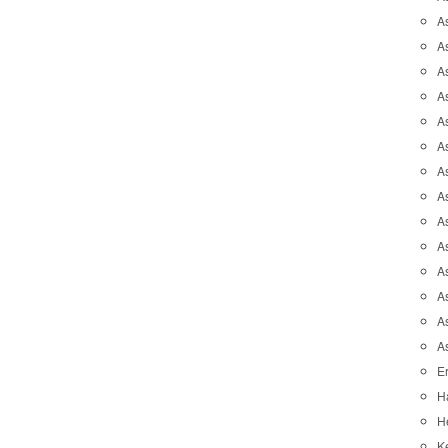
A
A
A
As
As
As
A
As
A
A
As
As
A
A
Er
H
He
K