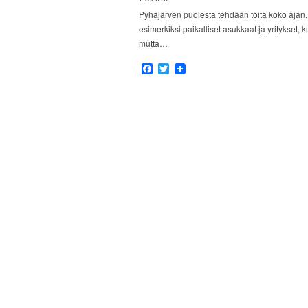
Pyhäjärven puolesta tehdään töitä koko ajan. P
esimerkiksi paikalliset asukkaat ja yritykset, 
mutta…
Facebook
Twitter