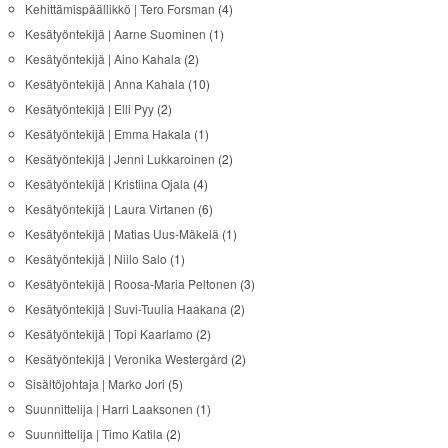
Kehittämispäällikkö | Tero Forsman
(4)
Kesätyöntekijä | Aarne Suominen
(1)
Kesätyöntekijä | Aino Kahala
(2)
Kesätyöntekijä | Anna Kahala
(10)
Kesätyöntekijä | Elli Pyy
(2)
Kesätyöntekijä | Emma Hakala
(1)
Kesätyöntekijä | Jenni Lukkaroinen
(2)
Kesätyöntekijä | Kristiina Ojala
(4)
Kesätyöntekijä | Laura Virtanen
(6)
Kesätyöntekijä | Matias Uus-Mäkelä
(1)
Kesätyöntekijä | Niilo Salo
(1)
Kesätyöntekijä | Roosa-Maria Peltonen
(3)
Kesätyöntekijä | Suvi-Tuulia Haakana
(2)
Kesätyöntekijä | Topi Kaarlamo
(2)
Kesätyöntekijä | Veronika Westergård
(2)
Sisältöjohtaja | Marko Jori
(5)
Suunnittelija | Harri Laaksonen
(1)
Suunnittelija | Timo Katila
(2)