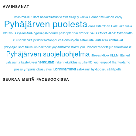
AVAINSANAT
hoitokalastus
ilmastovaikutukset
vertikaaliviljely
kakko
luonnonmukainen viljely
Pyhäjärven puolesta
tulva
ennallistaminen
HolaLake
biotalous
pellonpiennar
Järvinäytteenotto
kylvömäärä
rypsirapsi-foorumi
dronekuvaus
kätevä
vesiensuojelu
perinnebiotooppi
kohtaavat
kuusenkerkkä
satakunta lautasella
biodiversiteetti
yritysajatukset
tuulisuus
bakteerit
ympäristöinvestointi
joulu
juhannustanssit
Pyhäjärven suojeluohjelma
HELMI
Itämeri
jätevesiviikko
herkkutatti
kasteluvesi
rakennekalkitus
valasranta
suurkeittiö
vuohenputki
lihantuotanto
ympäristökasvatus
luonnonantimet
possu
hyväpossu
satokausi
särki
petla
SEURAA MEITÄ FACEBOOKISSA