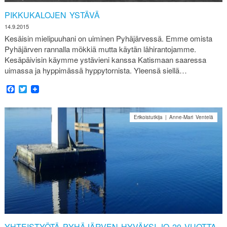
PIKKUKALOJEN YSTÄVÄ
14.9.2015
Kesäisin mielipuuhani on uiminen Pyhäjärvessä. Emme omista
Pyhäjärven rannalla mökkiä mutta käytän lähirantojamme.
Kesäpäivisin käymme ystävieni kanssa Katismaan saaressa
uimassa ja hyppimässä hyppytornista. Yleensä siellä…
Facebook
Twitter
Erikoistutkija | Anne-Mari Ventelä
YHTEISTYÖTÄ PYHÄJÄRVEN HYVÄKSI JO 20 VUOTTA.