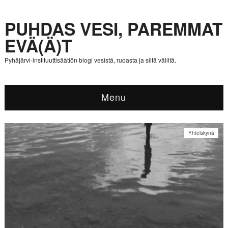
PUHDAS VESI, PAREMMAT
EVÄ(Ä)T
Pyhäjärvi-instituuttisäätiön blogi vesistä, ruoasta ja siltä väliltä.
Menu
Yhteiskynä