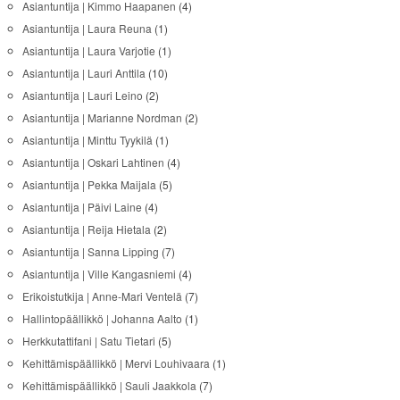
Asiantuntija | Kimmo Haapanen
(4)
Asiantuntija | Laura Reuna
(1)
Asiantuntija | Laura Varjotie
(1)
Asiantuntija | Lauri Anttila
(10)
Asiantuntija | Lauri Leino
(2)
Asiantuntija | Marianne Nordman
(2)
Asiantuntija | Minttu Tyykilä
(1)
Asiantuntija | Oskari Lahtinen
(4)
Asiantuntija | Pekka Maijala
(5)
Asiantuntija | Päivi Laine
(4)
Asiantuntija | Reija Hietala
(2)
Asiantuntija | Sanna Lipping
(7)
Asiantuntija | Ville Kangasniemi
(4)
Erikoistutkija | Anne-Mari Ventelä
(7)
Hallintopäällikkö | Johanna Aalto
(1)
Herkkutattifani | Satu Tietari
(5)
Kehittämispäällikkö | Mervi Louhivaara
(1)
Kehittämispäällikkö | Sauli Jaakkola
(7)