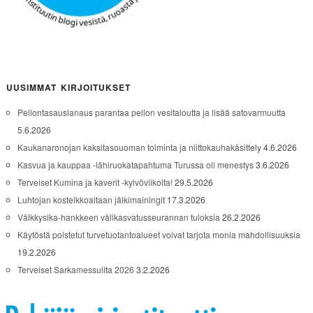
UUSIMMAT KIRJOITUKSET
Pellontasauslanaus parantaa pellon vesitaloutta ja lisää satovarmuutta
5.6.2026
Kaukanaronojan kaksitasouoman toiminta ja niittokauhakäsittely
4.6.2026
Kasvua ja kauppaa -lähiruokatapahtuma Turussa oli menestys
3.6.2026
Terveiset Kumina ja kaverit -kylvöviikolta!
29.5.2026
Luhtojan kosteikkoaltaan jälkimainingit
17.3.2026
Välkkysika-hankkeen välikasvatusseurannan tuloksia
26.2.2026
Käytöstä poistetut turvetuotantoalueet voivat tarjota monia mahdollisuuksia
19.2.2026
Terveiset Sarkamessuilta 2026
3.2.2026