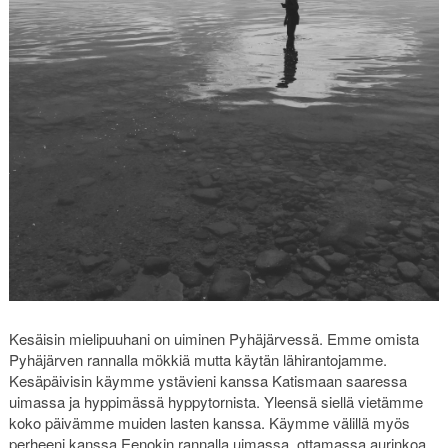
Kesäisin mielipuuhani on uiminen Pyhäjärvessä. Emme omista
Pyhäjärven rannalla mökkiä mutta käytän lähirantojamme.
Kesäpäivisin käymme ystävieni kanssa Katismaan saaressa
uimassa ja hyppimässä hyppytornista. Yleensä siellä vietämme
koko päivämme muiden lasten kanssa. Käymme välillä myös
perheeni kanssa Eenokin rannalla uimassa, ottamassa aurinkoa