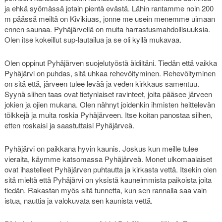
ja ehkä syömässä jotain pientä evästä. Lähin rantamme noin 200
m päässä meiltä on Kivikiuas, jonne me usein menemme uimaan
ennen saunaa. Pyhäjärvellä on muita harrastusmahdollisuuksia.
Olen itse kokeillut sup-lautailua ja se oli kyllä mukavaa.
Olen oppinut Pyhäjärven suojelutyöstä äidiltäni. Tiedän että vaikka
Pyhäjärvi on puhdas, sitä uhkaa rehevöityminen. Rehevöityminen
on sitä että, järveen tulee levää ja veden kirkkaus samentuu.
Syynä siihen taas ovat tietynlaiset ravinteet, joita pääsee järveen
jokien ja ojien mukana. Olen nähnyt joidenkin ihmisten heittelevän
tölkkejä ja muita roskia Pyhäjärveen. Itse koitan panostaa siihen,
etten roskaisi ja saastuttaisi Pyhäjärveä.
Pyhäjärvi on paikkana hyvin kaunis. Joskus kun meille tulee
vieraita, käymme katsomassa Pyhäjärveä. Monet ulkomaalaiset
ovat ihastelleet Pyhäjärven puhtautta ja kirkasta vettä. Itsekin olen
sitä mieltä että Pyhäjärvi on yksistä kauneimmista paikoista joita
tiedän. Rakastan myös sitä tunnetta, kun sen rannalla saa vain
istua, nauttia ja valokuvata sen kaunista vettä.