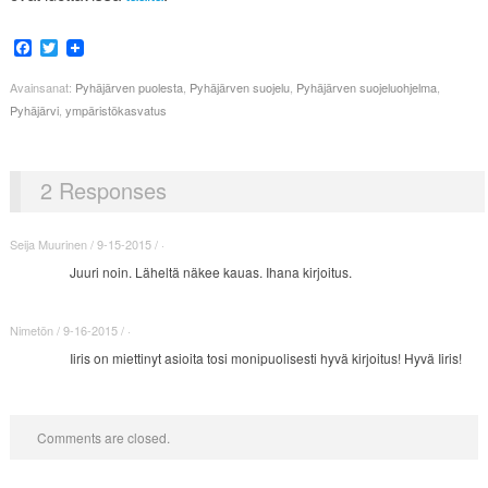
Facebook
Twitter
Avainsanat:
Pyhäjärven puolesta
,
Pyhäjärven suojelu
,
Pyhäjärven suojeluohjelma
,
Pyhäjärvi
,
ympäristökasvatus
2 Responses
Seija Muurinen / 9-15-2015 / ·
Juuri noin. Läheltä näkee kauas. Ihana kirjoitus.
Nimetön / 9-16-2015 / ·
Iiris on miettinyt asioita tosi monipuolisesti hyvä kirjoitus! Hyvä Iiris!
Comments are closed.