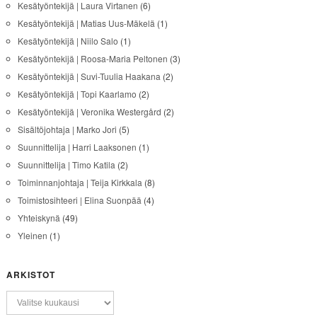
Kesätyöntekijä | Laura Virtanen
(6)
Kesätyöntekijä | Matias Uus-Mäkelä
(1)
Kesätyöntekijä | Niilo Salo
(1)
Kesätyöntekijä | Roosa-Maria Peltonen
(3)
Kesätyöntekijä | Suvi-Tuulia Haakana
(2)
Kesätyöntekijä | Topi Kaarlamo
(2)
Kesätyöntekijä | Veronika Westergård
(2)
Sisältöjohtaja | Marko Jori
(5)
Suunnittelija | Harri Laaksonen
(1)
Suunnittelija | Timo Katila
(2)
Toiminnanjohtaja | Teija Kirkkala
(8)
Toimistosihteeri | Elina Suonpää
(4)
Yhteiskynä
(49)
Yleinen
(1)
ARKISTOT