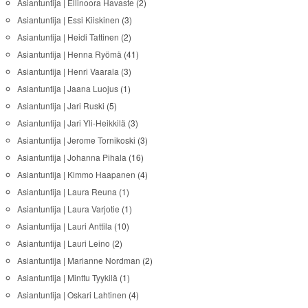
Asiantuntija | Ellinoora Havaste
(2)
Asiantuntija | Essi Kiiskinen
(3)
Asiantuntija | Heidi Tattinen
(2)
Asiantuntija | Henna Ryömä
(41)
Asiantuntija | Henri Vaarala
(3)
Asiantuntija | Jaana Luojus
(1)
Asiantuntija | Jari Ruski
(5)
Asiantuntija | Jari Yli-Heikkilä
(3)
Asiantuntija | Jerome Tornikoski
(3)
Asiantuntija | Johanna Pihala
(16)
Asiantuntija | Kimmo Haapanen
(4)
Asiantuntija | Laura Reuna
(1)
Asiantuntija | Laura Varjotie
(1)
Asiantuntija | Lauri Anttila
(10)
Asiantuntija | Lauri Leino
(2)
Asiantuntija | Marianne Nordman
(2)
Asiantuntija | Minttu Tyykilä
(1)
Asiantuntija | Oskari Lahtinen
(4)