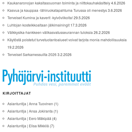
Kaukanaronojan kaksitasouoman toiminta ja niittokauhakäsittely
4.6.2026
Kasvua ja kauppaa -lähiruokatapahtuma Turussa oli menestys
3.6.2026
Terveiset Kumina ja kaverit -kylvöviikolta!
29.5.2026
Luhtojan kosteikkoaltaan jälkimainingit
17.3.2026
Välkkysika-hankkeen välikasvatusseurannan tuloksia
26.2.2026
Käytöstä poistetut turvetuotantoalueet voivat tarjota monia mahdollisuuksia
19.2.2026
Terveiset Sarkamessuilta 2026
3.2.2026
KIRJOITTAJAT
Asiantuntija | Anna Tuovinen
(1)
Asiantuntija | Ansa Jokiranta
(1)
Asiantuntija | Eero Mäkipää
(4)
Asiantuntija | Elisa Mikkilä
(7)