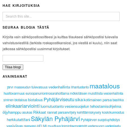
HAE KIRJOITUKSIA
SEURAA BLOGIA TÄSTÄ
Kirjoita vain sähköpostiosoitteesi ja kuittaa tilauksesi sähköpostiisi tulevalla
vahvistusviestillä (tarkista roskapostikansiosi, jos viestiä ei kuulu), niin saat
jatkossa sähköpostiisi uusimmat kirjoitukset.
AVAINSANAT
maatalous
vedenhallinta
järvi
maaseudun tulevaisuus
lihantuotanto
huoltovarmuus
euroopanunioninosarahoittama
mökkiläisen muistilista
vesienhallinta
Pyhäjärviseutu
sika
biotalous
kotimainen parsa
sininen biotalous
basilika
elinkaariarviointi
luomutuotanto
vesiensuojelun tehostamisohjelma
öljyhamppu
Rikkaat rannat
asukas
parsanviljely
kehittämiskysely
koskikunnostus
Säkylän Pyhäjärvi
herkkutattifani
Pyhäjärven suojeluyhdistys
vesiviisas
pienvesi-HELMI
muuttuva toimintaympäristö
vedenvuoro
vedenlaatu