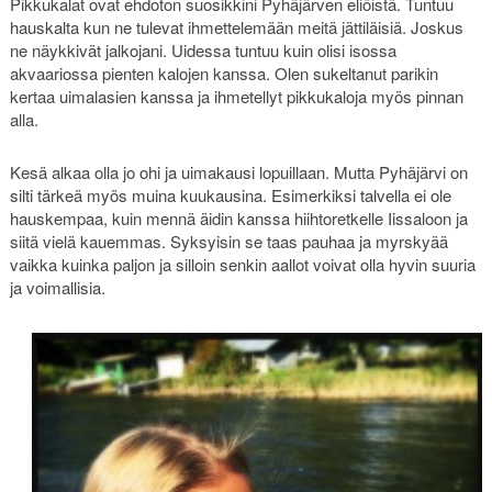
Pikkukalat ovat ehdoton suosikkini Pyhäjärven eliöistä. Tuntuu
hauskalta kun ne tulevat ihmettelemään meitä jättiläisiä. Joskus
ne näykkivät jalkojani. Uidessa tuntuu kuin olisi isossa
akvaariossa pienten kalojen kanssa. Olen sukeltanut parikin
kertaa uimalasien kanssa ja ihmetellyt pikkukaloja myös pinnan
alla.
Kesä alkaa olla jo ohi ja uimakausi lopuillaan. Mutta Pyhäjärvi on
silti tärkeä myös muina kuukausina. Esimerkiksi talvella ei ole
hauskempaa, kuin mennä äidin kanssa hiihtoretkelle Iissaloon ja
siitä vielä kauemmas. Syksyisin se taas pauhaa ja myrskyää
vaikka kuinka paljon ja silloin senkin aallot voivat olla hyvin suuria
ja voimallisia.