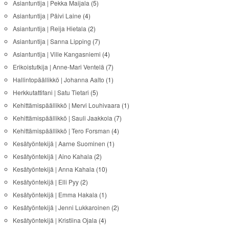
Asiantuntija | Pekka Maijala
(5)
Asiantuntija | Päivi Laine
(4)
Asiantuntija | Reija Hietala
(2)
Asiantuntija | Sanna Lipping
(7)
Asiantuntija | Ville Kangasniemi
(4)
Erikoistutkija | Anne-Mari Ventelä
(7)
Hallintopäällikkö | Johanna Aalto
(1)
Herkkutattifani | Satu Tietari
(5)
Kehittämispäällikkö | Mervi Louhivaara
(1)
Kehittämispäällikkö | Sauli Jaakkola
(7)
Kehittämispäällikkö | Tero Forsman
(4)
Kesätyöntekijä | Aarne Suominen
(1)
Kesätyöntekijä | Aino Kahala
(2)
Kesätyöntekijä | Anna Kahala
(10)
Kesätyöntekijä | Elli Pyy
(2)
Kesätyöntekijä | Emma Hakala
(1)
Kesätyöntekijä | Jenni Lukkaroinen
(2)
Kesätyöntekijä | Kristiina Ojala
(4)