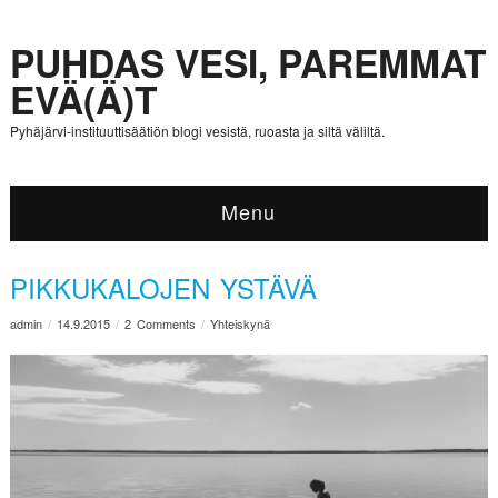
PUHDAS VESI, PAREMMAT
EVÄ(Ä)T
Pyhäjärvi-instituuttisäätiön blogi vesistä, ruoasta ja siltä väliltä.
Menu
PIKKUKALOJEN YSTÄVÄ
admin
/
14.9.2015
/
2 Comments
/
Yhteiskynä