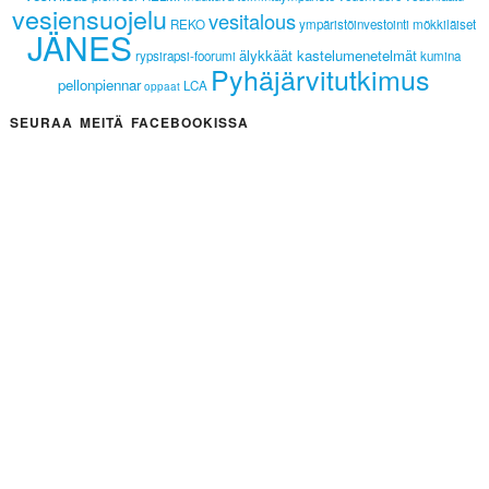
vesiensuojelu
vesitalous
REKO
ympäristöinvestointi
mökkiläiset
JÄNES
älykkäät kastelumenetelmät
rypsirapsi-foorumi
kumina
Pyhäjärvitutkimus
pellonpiennar
LCA
oppaat
SEURAA MEITÄ FACEBOOKISSA