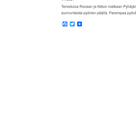
Tervetuloa Roosan ja Nikon matkaan Pyhäjär
sunnuntaista pyörien päällä. Parempaa pyöräil
Facebook
Twitter