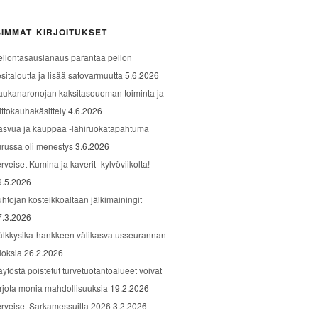
IMMAT KIRJOITUKSET
ellontasauslanaus parantaa pellon
sitaloutta ja lisää satovarmuutta
5.6.2026
aukanaronojan kaksitasouoman toiminta ja
ittokauhakäsittely
4.6.2026
asvua ja kauppaa -lähiruokatapahtuma
urussa oli menestys
3.6.2026
rveiset Kumina ja kaverit -kylvöviikolta!
9.5.2026
uhtojan kosteikkoaltaan jälkimainingit
7.3.2026
älkkysika-hankkeen välikasvatusseurannan
loksia
26.2.2026
äytöstä poistetut turvetuotantoalueet voivat
arjota monia mahdollisuuksia
19.2.2026
erveiset Sarkamessuilta 2026
3.2.2026