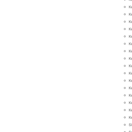
K
K
K
K
K
Ke
K
K
Ke
K
K
Ke
K
K
K
K
Si
S