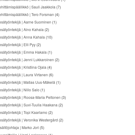
ehittämispäällikkö | Sauli Jaakkola
(7)
ehittämispäällikkö | Tero Forsman
(4)
esätyöntekijä | Aarne Suominen
(1)
esätyöntekijä | Aino Kahala
(2)
esätyöntekijä | Anna Kahala
(10)
sätyöntekijä | Elli Pyy
(2)
esätyöntekijä | Emma Hakala
(1)
esätyöntekijä | Jenni Lukkaroinen
(2)
sätyöntekijä | Kristiina Ojala
(4)
esätyöntekijä | Laura Virtanen
(6)
esätyöntekijä | Matias Uus-Mäkelä
(1)
sätyöntekijä | Niilo Salo
(1)
esätyöntekijä | Roosa-Maria Peltonen
(3)
esätyöntekijä | Suvi-Tuulia Haakana
(2)
esätyöntekijä | Topi Kaarlamo
(2)
esätyöntekijä | Veronika Westergård
(2)
sältöjohtaja | Marko Jori
(5)
uunnittelija | Harri Laaksonen
(1)