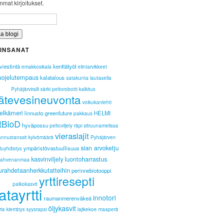
mat kirjoitukset.
INSANAT
viestintä
kenttätyöt
emakkosikala
elintarvikkeet
uojelutempaus
kalatalous
satakunta lautasella
Pyhäjärviralli
särki
peltorobotti
kalkitus
jätevesineuvonta
voikukanlehti
elkämeri
linnusto
greenfuture
HELMI
pakkaus
tBioD
hyväpossu
peltoviljely
räpi
sitruunamelissa
vieraslajit
annustanssit
kylvömäärä
Pyhäjärven
sian arvoketju
ympäristövastuullisuus
luyhdistys
kasvinviljely
luontoharrastus
ahvenanmaa
urahdetaanherkkutatteihin
perinnebiotooppi
yrttiresepti
palkokasvit
atayrtti
innotori
raumanmerenväkeä
öljykasvit
ria
kierrätys
syysrapsi
lajikekoe
maaperä