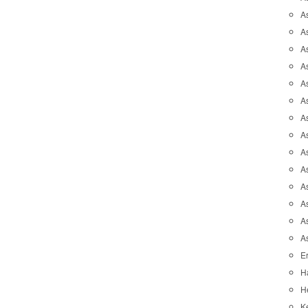
A
A
A
As
As
As
A
As
A
A
As
As
A
A
Er
H
He
K