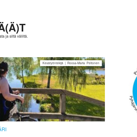
Ä(Ä)T
a ja siltä väliltä.
Kesätyöntekijä | Roosa-Maria Peltonen
ÄRI