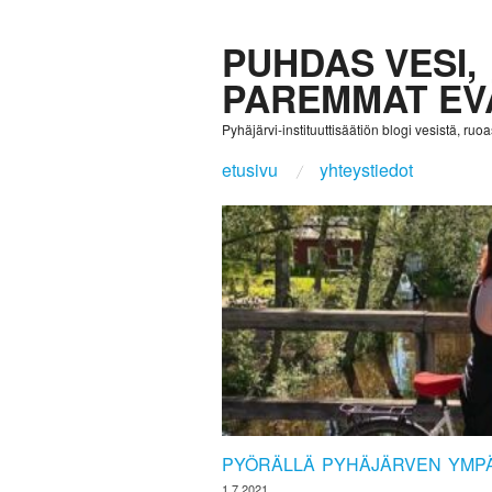
PUHDAS VESI,
PAREMMAT EV
Pyhäjärvi-instituuttisäätiön blogi vesistä, ruoast
etusivu
yhteystiedot
PYÖRÄLLÄ PYHÄJÄRVEN YMP
1.7.2021