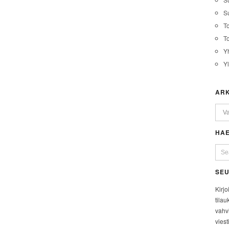
Su
T
T
Y
Y
ARK
HAE
SEU
Kirjo
tilau
vahvi
viest