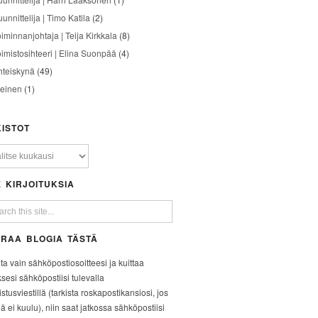
unnittelija | Timo Katila
(2)
oiminnanjohtaja | Teija Kirkkala
(8)
oimistosihteeri | Elina Suonpää
(4)
hteiskynä
(49)
leinen
(1)
ISTOT
 KIRJOITUKSIA
RAA BLOGIA TÄSTÄ
ita vain sähköpostiosoitteesi ja kuittaa
ksesi sähköpostiisi tulevalla
stusviestillä (tarkista roskapostikansiosi, jos
iä ei kuulu), niin saat jatkossa sähköpostiisi