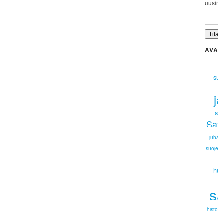
uusim
AVA
s
s
Sa
juh
suoje
h
s
histo