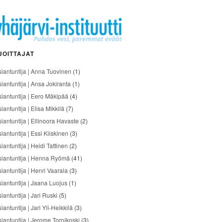
JOITTAJAT
siantuntija | Anna Tuovinen
(1)
siantuntija | Ansa Jokiranta
(1)
siantuntija | Eero Mäkipää
(4)
iantuntija | Elisa Mikkilä
(7)
siantuntija | Ellinoora Havaste
(2)
iantuntija | Essi Kiiskinen
(3)
iantuntija | Heidi Tattinen
(2)
siantuntija | Henna Ryömä
(41)
iantuntija | Henri Vaarala
(3)
siantuntija | Jaana Luojus
(1)
iantuntija | Jari Ruski
(5)
iantuntija | Jari Yli-Heikkilä
(3)
siantuntija | Jerome Tornikoski
(3)