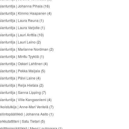
siantuntija | Johanna Pihala
(16)
siantuntija | Kimmo Haapanen
(4)
siantuntija | Laura Reuna
(1)
iantuntija | Laura Varjotie
(1)
iantuntija | Lauri Anttila
(10)
iantuntija | Lauri Leino
(2)
siantuntija | Marianne Nordman
(2)
iantuntija | Minttu Tyykilä
(1)
siantuntija | Oskari Lahtinen
(4)
siantuntija | Pekka Maijala
(5)
iantuntija | Päivi Laine
(4)
iantuntija | Reija Hietala
(2)
siantuntija | Sanna Lipping
(7)
siantuntija | Ville Kangasniemi
(4)
ikoistutkija | Anne-Mari Ventelä
(7)
allintopäällikkö | Johanna Aalto
(1)
rkkutattifani | Satu Tietari
(5)
ehittämispäällikkö | Mervi Louhivaara
(1)