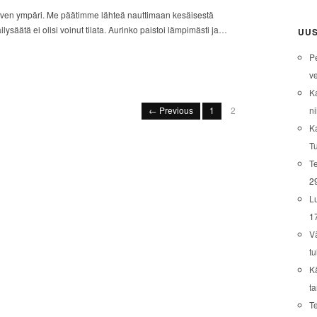
ven ympäri. Me päätimme lähteä nauttimaan kesäisestä
ysäätä ei olisi voinut tilata. Aurinko paistoi lämpimästi ja…
UUS
P
ve
K
ni
← Previous
1
2
K
T
Te
2
L
1
V
tu
K
t
T