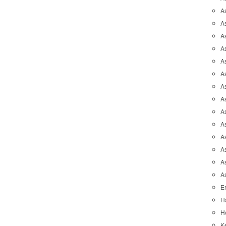
A
A
A
As
As
As
A
As
A
A
As
As
A
A
Er
H
He
K