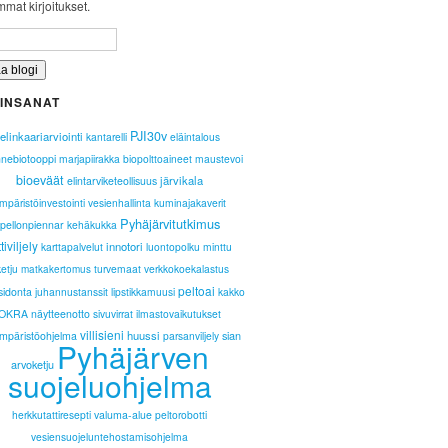
mat kirjoitukset.
INSANAT
PJI30v
elinkaariarviointi
kantarelli
eläintalous
nnebiotooppi
marjapiirakka
biopolttoaineet
maustevoi
bioeväät
järvikala
elintarviketeollisuus
mpäristöinvestointi
vesienhallinta
kuminajakaverit
Pyhäjärvitutkimus
pellonpiennar
kehäkukka
ttiviljely
innotori
karttapalvelut
luontopolku
minttu
etju
turvemaat
verkkokoekalastus
matkakertomus
peltoai
nsidonta
juhannustanssit
lipstikkamuusi
kakko
OKRA
näytteenotto
sivuvirrat
ilmastovaikutukset
villisieni
huussi
sian
ympäristöohjelma
parsanviljely
Pyhäjärven
arvoketju
suojeluohjelma
herkkutattiresepti
valuma-alue
peltorobotti
vesiensuojeluntehostamisohjelma