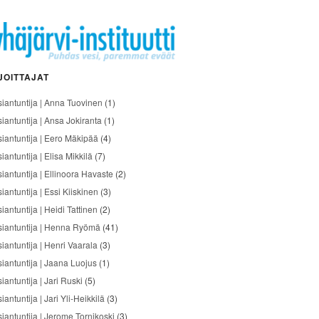
JOITTAJAT
siantuntija | Anna Tuovinen
(1)
siantuntija | Ansa Jokiranta
(1)
siantuntija | Eero Mäkipää
(4)
iantuntija | Elisa Mikkilä
(7)
siantuntija | Ellinoora Havaste
(2)
iantuntija | Essi Kiiskinen
(3)
iantuntija | Heidi Tattinen
(2)
siantuntija | Henna Ryömä
(41)
iantuntija | Henri Vaarala
(3)
siantuntija | Jaana Luojus
(1)
iantuntija | Jari Ruski
(5)
iantuntija | Jari Yli-Heikkilä
(3)
siantuntija | Jerome Tornikoski
(3)