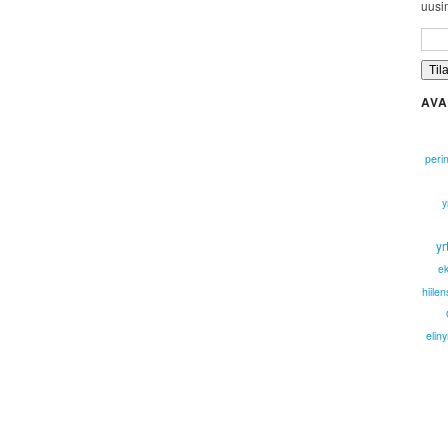
uusim
AVA
peri
y
yr
ek
hiile
elin