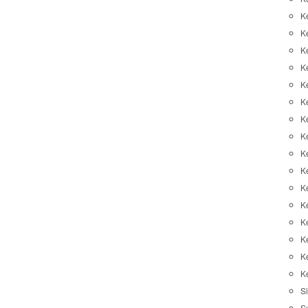
K
K
K
K
K
Ke
K
K
Ke
K
K
Ke
K
K
K
K
Si
S