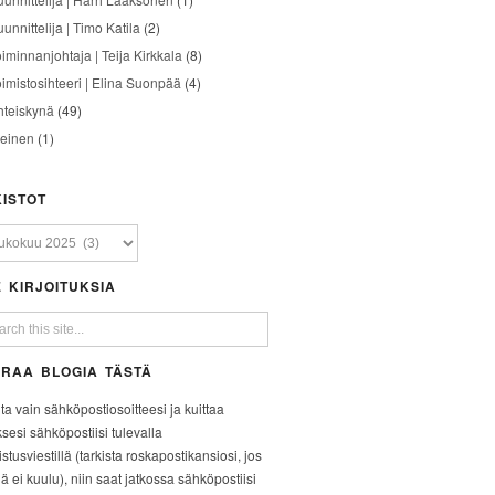
unnittelija | Timo Katila
(2)
oiminnanjohtaja | Teija Kirkkala
(8)
oimistosihteeri | Elina Suonpää
(4)
hteiskynä
(49)
leinen
(1)
ISTOT
 KIRJOITUKSIA
RAA BLOGIA TÄSTÄ
ita vain sähköpostiosoitteesi ja kuittaa
ksesi sähköpostiisi tulevalla
stusviestillä (tarkista roskapostikansiosi, jos
iä ei kuulu), niin saat jatkossa sähköpostiisi