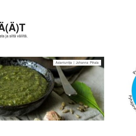
Ä(Ä)T
a ja siltä väliltä.
Asiantuntija | Johanna Pihala