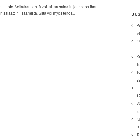
 tuote. Voikukan lehtiä voi laittaa salaatin joukkoon ihan
n salaattiin lisäämistä. Siitä voi myös tehdä…
UUS
P
ve
K
ni
K
T
Te
2
L
1
V
tu
K
t
T