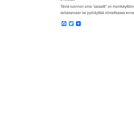
Tämä luonnon oma ”salaatti” on monikäyttöinen
sellaisenaan tai pyöräyttää viinietikassa enne
Facebook
Twitter