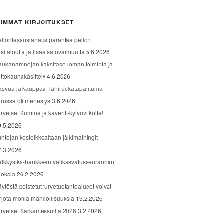
IMMAT KIRJOITUKSET
ellontasauslanaus parantaa pellon
sitaloutta ja lisää satovarmuutta
5.6.2026
aukanaronojan kaksitasouoman toiminta ja
ittokauhakäsittely
4.6.2026
asvua ja kauppaa -lähiruokatapahtuma
urussa oli menestys
3.6.2026
rveiset Kumina ja kaverit -kylvöviikolta!
9.5.2026
uhtojan kosteikkoaltaan jälkimainingit
7.3.2026
älkkysika-hankkeen välikasvatusseurannan
loksia
26.2.2026
äytöstä poistetut turvetuotantoalueet voivat
arjota monia mahdollisuuksia
19.2.2026
erveiset Sarkamessuilta 2026
3.2.2026