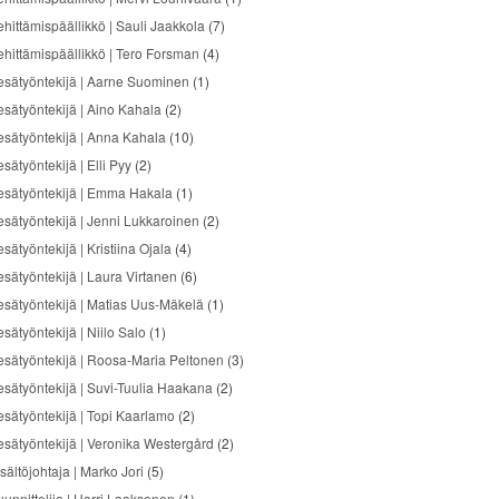
ehittämispäällikkö | Sauli Jaakkola
(7)
ehittämispäällikkö | Tero Forsman
(4)
esätyöntekijä | Aarne Suominen
(1)
esätyöntekijä | Aino Kahala
(2)
esätyöntekijä | Anna Kahala
(10)
sätyöntekijä | Elli Pyy
(2)
esätyöntekijä | Emma Hakala
(1)
esätyöntekijä | Jenni Lukkaroinen
(2)
sätyöntekijä | Kristiina Ojala
(4)
esätyöntekijä | Laura Virtanen
(6)
esätyöntekijä | Matias Uus-Mäkelä
(1)
sätyöntekijä | Niilo Salo
(1)
esätyöntekijä | Roosa-Maria Peltonen
(3)
esätyöntekijä | Suvi-Tuulia Haakana
(2)
esätyöntekijä | Topi Kaarlamo
(2)
esätyöntekijä | Veronika Westergård
(2)
sältöjohtaja | Marko Jori
(5)
uunnittelija | Harri Laaksonen
(1)