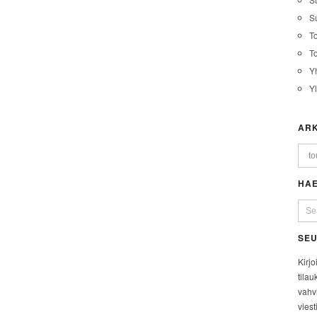
Su
T
T
Y
Y
ARK
HAE
SEU
Kirjo
tilau
vahvi
viest