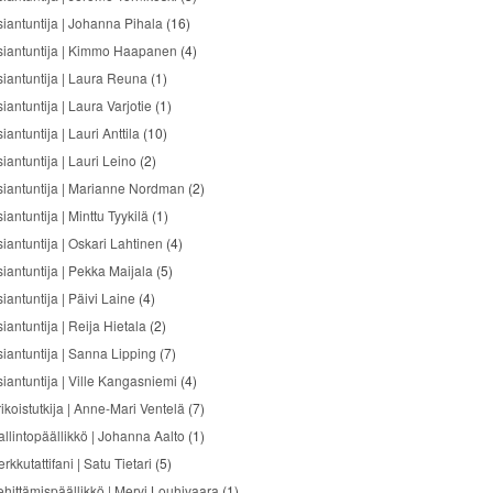
siantuntija | Johanna Pihala
(16)
siantuntija | Kimmo Haapanen
(4)
siantuntija | Laura Reuna
(1)
iantuntija | Laura Varjotie
(1)
iantuntija | Lauri Anttila
(10)
iantuntija | Lauri Leino
(2)
siantuntija | Marianne Nordman
(2)
iantuntija | Minttu Tyykilä
(1)
siantuntija | Oskari Lahtinen
(4)
siantuntija | Pekka Maijala
(5)
iantuntija | Päivi Laine
(4)
iantuntija | Reija Hietala
(2)
siantuntija | Sanna Lipping
(7)
siantuntija | Ville Kangasniemi
(4)
ikoistutkija | Anne-Mari Ventelä
(7)
allintopäällikkö | Johanna Aalto
(1)
rkkutattifani | Satu Tietari
(5)
ehittämispäällikkö | Mervi Louhivaara
(1)