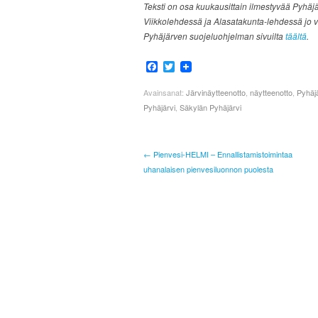
Teksti on osa kuukausittain ilmestyvää Pyhäjä
Viikkolehdessä ja Alasatakunta-lehdessä jo v
Pyhäjärven suojeluohjelman sivuilta
täältä
.
Facebook
Twitter
Avainsanat:
Järvinäytteenotto
,
näytteenotto
,
Pyhäj
Pyhäjärvi
,
Säkylän Pyhäjärvi
← Pienvesi-HELMI – Ennallistamistoimintaa
uhanalaisen pienvesiluonnon puolesta