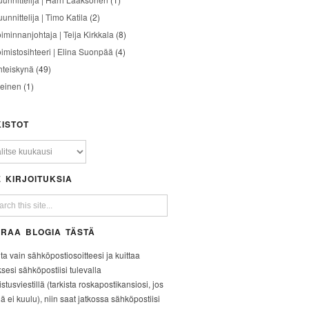
unnittelija | Timo Katila
(2)
oiminnanjohtaja | Teija Kirkkala
(8)
oimistosihteeri | Elina Suonpää
(4)
hteiskynä
(49)
leinen
(1)
ISTOT
 KIRJOITUKSIA
RAA BLOGIA TÄSTÄ
ita vain sähköpostiosoitteesi ja kuittaa
ksesi sähköpostiisi tulevalla
stusviestillä (tarkista roskapostikansiosi, jos
iä ei kuulu), niin saat jatkossa sähköpostiisi