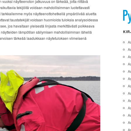
 vuoksi näytteenoton jatkuvuus on tärkeää, jotta riittävä
aikuttavia tekijöitä voidaan mahdollisimman luotettavasti
ksi tarkkailemme myös näytteenottohetkellä ympäröivää aluetta
uttavat taustatekijät voidaan huomioida tuloksia analysoidessa
usee, jos havaitaan yleisestä linjasta merkittävästi poikkeava
KIR
t näytteiden lämpötilan säilymisen mahdollisimman lähellä
arvoisen tärkeää laadukkaan näytetuloksen viimeisenä
A
A
A
As
A
As
As
A
As
A
As
As
A