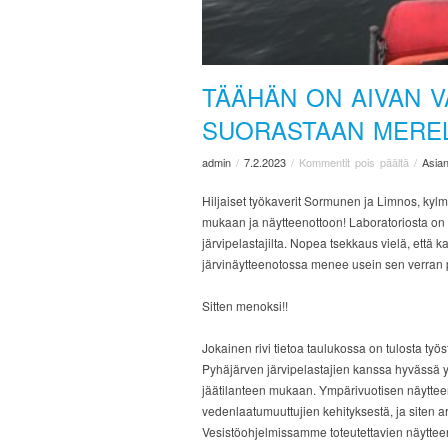
TÄÄHÄN ON AIVAN V
SUORASTAAN MEREL
admin
/
7.2.2023
/
Kommentit pois päältä
/
Asian
Hiljaiset työkaverit Sormunen ja Limnos, kylm
mukaan ja näytteenottoon! Laboratoriosta on 
järvipelastajilta. Nopea tsekkaus vielä, että 
järvinäytteenotossa menee usein sen verran p
Sitten menoksi!!
Jokainen rivi tietoa taulukossa on tulosta työ
Pyhäjärven järvipelastajien kanssa hyvässä y
jäätilanteen mukaan. Ympärivuotisen näytte
vedenlaatumuuttujien kehityksestä, ja siten a
Vesistöohjelmissamme toteutettavien näyttee