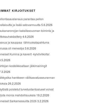
IMMAT KIRJOITUKSET
ellontasauslanaus parantaa pellon
sitaloutta ja lisää satovarmuutta
5.6.2026
aukanaronojan kaksitasouoman toiminta ja
ittokauhakäsittely
4.6.2026
asvua ja kauppaa -lähiruokatapahtuma
urussa oli menestys
3.6.2026
rveiset Kumina ja kaverit -kylvöviikolta!
9.5.2026
uhtojan kosteikkoaltaan jälkimainingit
7.3.2026
älkkysika-hankkeen välikasvatusseurannan
loksia
26.2.2026
äytöstä poistetut turvetuotantoalueet voivat
arjota monia mahdollisuuksia
19.2.2026
erveiset Sarkamessuilta 2026
3.2.2026