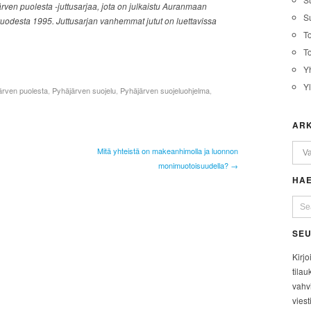
rven puolesta -juttusarjaa, jota on julkaistu Auranmaan
Su
uodesta 1995. Juttusarjan vanhemmat jutut on luettavissa
T
T
Y
Y
ärven puolesta
,
Pyhäjärven suojelu
,
Pyhäjärven suojeluohjelma
,
ARK
Mitä yhteistä on makeanhimolla ja luonnon
monimuotoisuudella? →
HAE
SEU
Kirjo
tilau
vahvi
viest