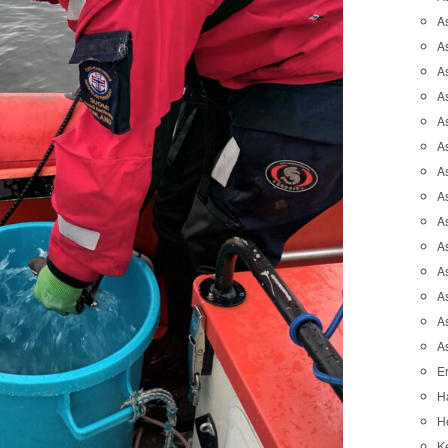
A
A
A
As
As
As
A
As
A
A
As
As
A
A
Er
H
He
K