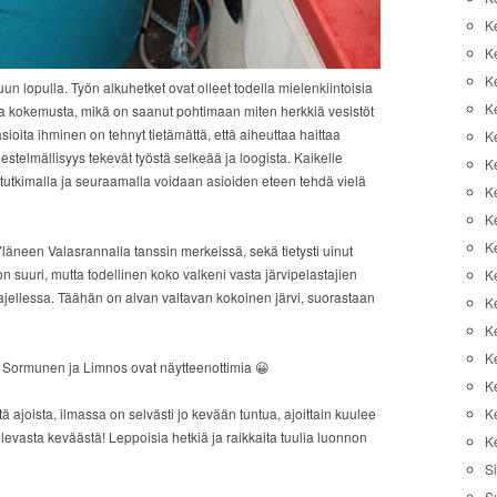
K
K
K
kuun lopulla. Työn alkuhetket ovat olleet todella mielenkiintoisia
K
aa kokemusta, mikä on saanut pohtimaan miten herkkiä vesistöt
ioita ihminen on tehnyt tietämättä, että aiheuttaa haittaa
K
jestelmällisyys tekevät työstä selkeää ja loogista. Kaikelle
Ke
a tutkimalla ja seuraamalla voidaan asioiden eteen tehdä vielä
K
K
Ke
äneen Valasrannalla tanssin merkeissä, sekä tietysti uinut
on suuri, mutta todellinen koko valkeni vasta järvipelastajien
K
ajellessa. Täähän on aivan valtavan kokoinen järvi, suorastaan
K
Ke
K
it Sormunen ja Limnos ovat näytteenottimia 😀
K
ä ajoista, ilmassa on selvästi jo kevään tuntua, ajoittain kuulee
K
tulevasta keväästä! Leppoisia hetkiä ja raikkaita tuulia luonnon
K
Si
S