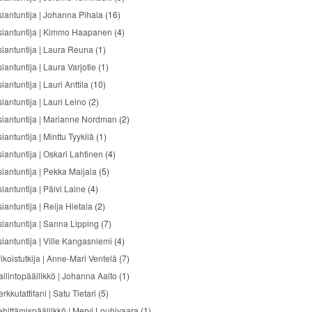
siantuntija | Johanna Pihala
(16)
siantuntija | Kimmo Haapanen
(4)
siantuntija | Laura Reuna
(1)
iantuntija | Laura Varjotie
(1)
iantuntija | Lauri Anttila
(10)
iantuntija | Lauri Leino
(2)
siantuntija | Marianne Nordman
(2)
iantuntija | Minttu Tyykilä
(1)
siantuntija | Oskari Lahtinen
(4)
siantuntija | Pekka Maijala
(5)
iantuntija | Päivi Laine
(4)
iantuntija | Reija Hietala
(2)
siantuntija | Sanna Lipping
(7)
siantuntija | Ville Kangasniemi
(4)
ikoistutkija | Anne-Mari Ventelä
(7)
allintopäällikkö | Johanna Aalto
(1)
rkkutattifani | Satu Tietari
(5)
ehittämispäällikkö | Mervi Louhivaara
(1)