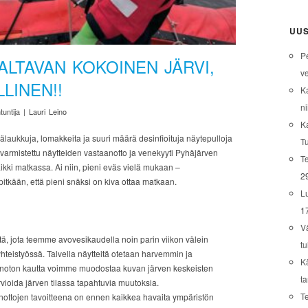
UUS
P
ALTAVAN KOKOINEN JÄRVI,
ve
LINEN!!
K
ni
tuntija | Lauri Leino
K
älaukkuja, lomakkeita ja suuri määrä desinfioituja näytepulloja
T
varmistettu näytteiden vastaanotto ja venekyyti Pyhäjärven
Te
kaikki matkassa. Ai niin, pieni eväs vielä mukaan –
2
itkään, että pieni snäksi on kiva ottaa matkaan.
L
1
V
stä, jota teemme avovesikaudella noin parin viikon välein
tu
hteistyössä. Talvella näytteitä otetaan harvemmin ja
K
enoton kautta voimme muodostaa kuvan järven keskeisten
t
rvioida järven tilassa tapahtuvia muutoksia.
T
nottojen tavoitteena on ennen kaikkea havaita ympäristön