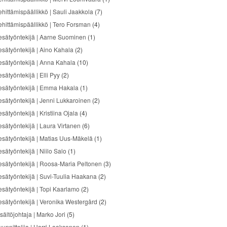
ehittämispäällikkö | Sauli Jaakkola
(7)
ehittämispäällikkö | Tero Forsman
(4)
esätyöntekijä | Aarne Suominen
(1)
esätyöntekijä | Aino Kahala
(2)
esätyöntekijä | Anna Kahala
(10)
sätyöntekijä | Elli Pyy
(2)
esätyöntekijä | Emma Hakala
(1)
esätyöntekijä | Jenni Lukkaroinen
(2)
sätyöntekijä | Kristiina Ojala
(4)
esätyöntekijä | Laura Virtanen
(6)
esätyöntekijä | Matias Uus-Mäkelä
(1)
sätyöntekijä | Niilo Salo
(1)
esätyöntekijä | Roosa-Maria Peltonen
(3)
esätyöntekijä | Suvi-Tuulia Haakana
(2)
esätyöntekijä | Topi Kaarlamo
(2)
esätyöntekijä | Veronika Westergård
(2)
sältöjohtaja | Marko Jori
(5)
uunnittelija | Harri Laaksonen
(1)