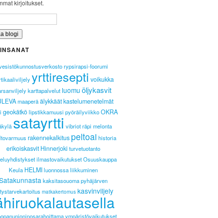
mat kirjoitukset.
INSANAT
vesistökunnostusverkosto
rypsirapsi-foorumi
yrttiresepti
voikukka
tikaaliviljely
öljykasvit
luomu
arsanviljely
karttapalvelut
ULEVA
älykkäät kastelumenetelmät
maaperä
geokätkö
OKRA
i
lipstikkamuusi
pyöräilyviikko
satayrtti
äkylä
vibriot
räpi
melonta
peltoai
rakennekalkitus
ltovarmuus
historia
erikoiskasvit
Hinnerjoki
turvetuotanto
eluyhdistykset
ilmastovaikutukset
Osuuskauppa
HELMI
Keula
luonnossa liikkuminen
Satakunnasta
kaksitasouoma
pyhäjärven
kasvinviljely
itystarvekartoitus
matkakertomus
ähiruokalautasella
oopanunioninosarahoittama
ympäristövaikutukset