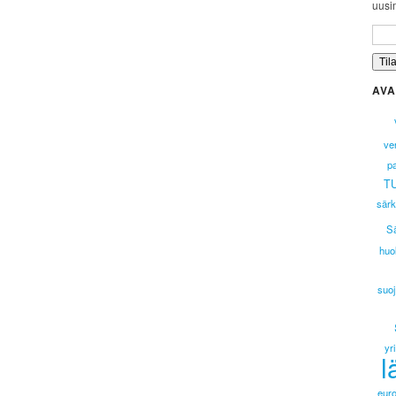
uusim
AVA
ver
p
T
särk
S
huo
suoj
yr
l
eur