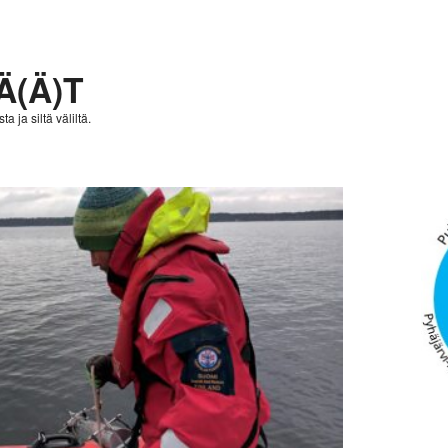
Ä(Ä)T
a ja siltä väliltä.