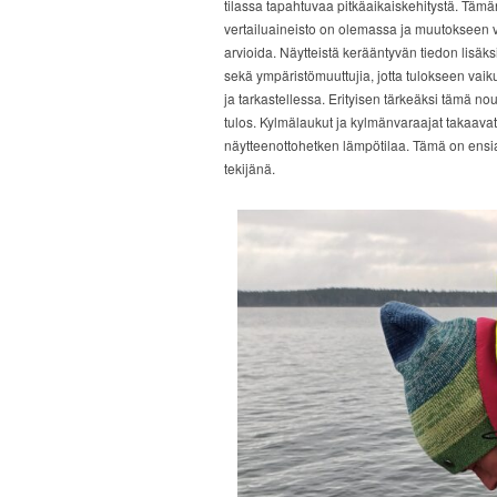
tilassa tapahtuvaa pitkäaikaiskehitystä. Tämän
vertailuaineisto on olemassa ja muutokseen v
arvioida. Näytteistä kerääntyvän tiedon lisä
sekä ympäristömuuttujia, jotta tulokseen vaik
ja tarkastellessa. Erityisen tärkeäksi tämä no
tulos. Kylmälaukut ja kylmänvaraajat takaava
näytteenottohetken lämpötilaa. Tämä on ensi
tekijänä.