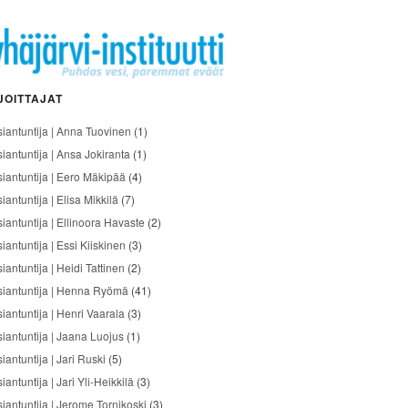
JOITTAJAT
siantuntija | Anna Tuovinen
(1)
siantuntija | Ansa Jokiranta
(1)
siantuntija | Eero Mäkipää
(4)
iantuntija | Elisa Mikkilä
(7)
siantuntija | Ellinoora Havaste
(2)
iantuntija | Essi Kiiskinen
(3)
iantuntija | Heidi Tattinen
(2)
siantuntija | Henna Ryömä
(41)
iantuntija | Henri Vaarala
(3)
siantuntija | Jaana Luojus
(1)
iantuntija | Jari Ruski
(5)
iantuntija | Jari Yli-Heikkilä
(3)
siantuntija | Jerome Tornikoski
(3)