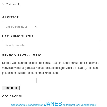
Yleinen
(1)
ARKISTOT
HAE KIRJOITUKSIA
SEURAA BLOGIA TÄSTÄ
Kirjoita vain sähköpostiosoitteesi ja kuittaa tilauksesi sähköpostiisi tulevalla
vahvistusviestillä (tarkista roskapostikansiosi, jos viestiä ei kuulu), niin saat
jatkossa sähköpostiisi uusimmat kirjoitukset.
AVAINSANAT
JÄNES
maanparannus
kasviplankton
peltorobotti
järvi
vertikaaliviljely