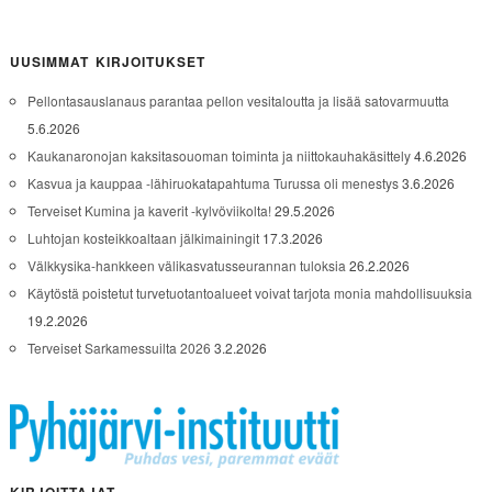
UUSIMMAT KIRJOITUKSET
Pellontasauslanaus parantaa pellon vesitaloutta ja lisää satovarmuutta
5.6.2026
Kaukanaronojan kaksitasouoman toiminta ja niittokauhakäsittely
4.6.2026
Kasvua ja kauppaa -lähiruokatapahtuma Turussa oli menestys
3.6.2026
Terveiset Kumina ja kaverit -kylvöviikolta!
29.5.2026
Luhtojan kosteikkoaltaan jälkimainingit
17.3.2026
Välkkysika-hankkeen välikasvatusseurannan tuloksia
26.2.2026
Käytöstä poistetut turvetuotantoalueet voivat tarjota monia mahdollisuuksia
19.2.2026
Terveiset Sarkamessuilta 2026
3.2.2026