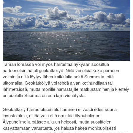
Tämän lomassa voi myös harrastaa nykyään suosittua
aarteenetsintää eli geokätköilyä. Niitä voi etsiä koko perheen
voimin ja niitä löytyy lähes kaikkialta sekä Suomesta, että
ulkomailta. Geokätköilyä voi tehdä aivan kotinurkillaan tai
lähimetsissä, mutta monille harrastajille matkustaminen ja kiertely
eri puolella Suomea on osa lajin viehätystä.
Geokätköily harrastuksen aloittaminen ei vaadi edes suuria
investointeja, riittää vain että omistaa älypuhelimen.
Älypuhelimella pääsee alkuun helposti, mutta suosittelen
kasvattamaan varustusta, jos haluaa hakea monipuolisesti