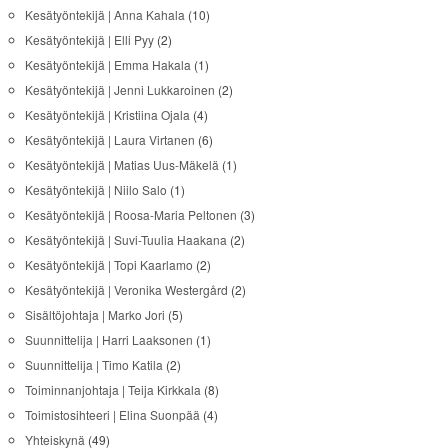
Kesätyöntekijä | Anna Kahala
(10)
Kesätyöntekijä | Elli Pyy
(2)
Kesätyöntekijä | Emma Hakala
(1)
Kesätyöntekijä | Jenni Lukkaroinen
(2)
Kesätyöntekijä | Kristiina Ojala
(4)
Kesätyöntekijä | Laura Virtanen
(6)
Kesätyöntekijä | Matias Uus-Mäkelä
(1)
Kesätyöntekijä | Niilo Salo
(1)
Kesätyöntekijä | Roosa-Maria Peltonen
(3)
Kesätyöntekijä | Suvi-Tuulia Haakana
(2)
Kesätyöntekijä | Topi Kaarlamo
(2)
Kesätyöntekijä | Veronika Westergård
(2)
Sisältöjohtaja | Marko Jori
(5)
Suunnittelija | Harri Laaksonen
(1)
Suunnittelija | Timo Katila
(2)
Toiminnanjohtaja | Teija Kirkkala
(8)
Toimistosihteeri | Elina Suonpää
(4)
Yhteiskynä
(49)