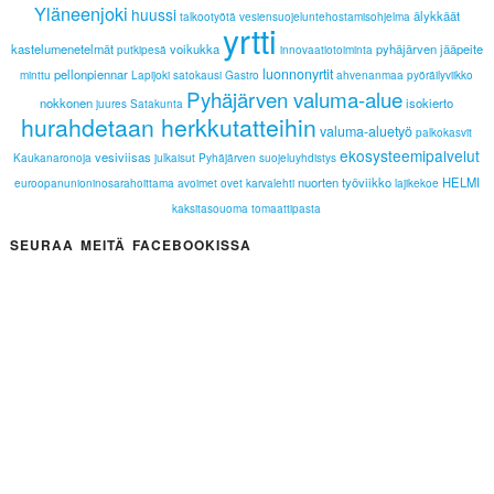
Yläneenjoki
huussi
älykkäät
talkootyötä
vesiensuojeluntehostamisohjelma
yrtti
kastelumenetelmät
voikukka
pyhäjärven jääpeite
putkipesä
innovaatiotoiminta
luonnonyrtit
pellonpiennar
minttu
Lapijoki
satokausi
Gastro
ahvenanmaa
pyöräilyviikko
Pyhäjärven valuma-alue
nokkonen
isokierto
juures
Satakunta
hurahdetaan herkkutatteihin
valuma-aluetyö
palkokasvit
ekosysteemipalvelut
vesiviisas
Kaukanaronoja
julkaisut
Pyhäjärven suojeluyhdistys
nuorten työviikko
HELMI
euroopanunioninosarahoittama
avoimet ovet
karvalehti
lajikekoe
kaksitasouoma
tomaattipasta
SEURAA MEITÄ FACEBOOKISSA