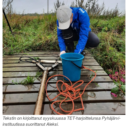
Tekstin on kirjoittanut syyskuussa TET-harjoittelunsa Pyhäjärvi-
instituutissa suorittanut Aleksi.