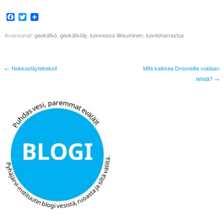
Facebook
Twitter
Avainsanat:
geokätkö
,
geokätköily
,
luonnossa liikkuminen
,
luontoharrastus
← Nokkostäytekeksit
Mitä kaikkea Drooneilla voidaan
tehdä? →