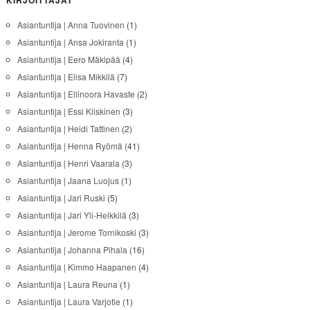
KIRJOITTAJAT
Asiantuntija | Anna Tuovinen
(1)
Asiantuntija | Ansa Jokiranta
(1)
Asiantuntija | Eero Mäkipää
(4)
Asiantuntija | Elisa Mikkilä
(7)
Asiantuntija | Ellinoora Havaste
(2)
Asiantuntija | Essi Kiiskinen
(3)
Asiantuntija | Heidi Tattinen
(2)
Asiantuntija | Henna Ryömä
(41)
Asiantuntija | Henri Vaarala
(3)
Asiantuntija | Jaana Luojus
(1)
Asiantuntija | Jari Ruski
(5)
Asiantuntija | Jari Yli-Heikkilä
(3)
Asiantuntija | Jerome Tornikoski
(3)
Asiantuntija | Johanna Pihala
(16)
Asiantuntija | Kimmo Haapanen
(4)
Asiantuntija | Laura Reuna
(1)
Asiantuntija | Laura Varjotie
(1)