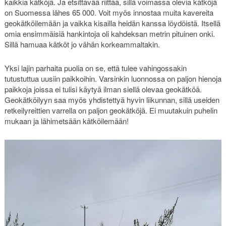
kaikkia kätköjä. Ja etsittävää riittää, sillä voimassa olevia kätköjä
on Suomessa lähes 65 000. Voit myös innostaa muita kavereita
geokätköilemään ja vaikka kisailla heidän kanssa löydöistä. Itsellä
omia ensimmäisiä hankintoja oli kahdeksan metrin pituinen onki.
Sillä hamuaa kätköt jo vähän korkeammaltakin.
Yksi lajin parhaita puolia on se, että tulee vahingossakin
tutustuttua uusiin paikkoihin. Varsinkin luonnossa on paljon hienoja
paikkoja joissa ei tulisi käytyä ilman siellä olevaa geokätköä.
Geokätköilyyn saa myös yhdistettyä hyvin liikunnan, sillä useiden
retkeilyreittien varrella on paljon geokätköjä. Ei muutakuin puhelin
mukaan ja lähimetsään kätköilemään!