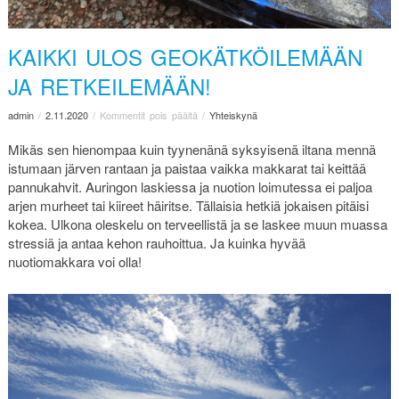
KAIKKI ULOS GEOKÄTKÖILEMÄÄN
JA RETKEILEMÄÄN!
admin
/
2.11.2020
/
Kommentit pois päältä
/
Yhteiskynä
Mikäs sen hienompaa kuin tyynenänä syksyisenä iltana mennä
istumaan järven rantaan ja paistaa vaikka makkarat tai keittää
pannukahvit. Auringon laskiessa ja nuotion loimutessa ei paljoa
arjen murheet tai kiireet häiritse. Tällaisia hetkiä jokaisen pitäisi
kokea. Ulkona oleskelu on terveellistä ja se laskee muun muassa
stressiä ja antaa kehon rauhoittua. Ja kuinka hyvää
nuotiomakkara voi olla!