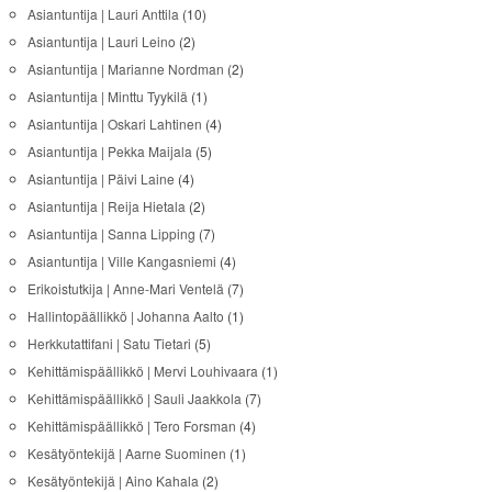
Asiantuntija | Lauri Anttila
(10)
Asiantuntija | Lauri Leino
(2)
Asiantuntija | Marianne Nordman
(2)
Asiantuntija | Minttu Tyykilä
(1)
Asiantuntija | Oskari Lahtinen
(4)
Asiantuntija | Pekka Maijala
(5)
Asiantuntija | Päivi Laine
(4)
Asiantuntija | Reija Hietala
(2)
Asiantuntija | Sanna Lipping
(7)
Asiantuntija | Ville Kangasniemi
(4)
Erikoistutkija | Anne-Mari Ventelä
(7)
Hallintopäällikkö | Johanna Aalto
(1)
Herkkutattifani | Satu Tietari
(5)
Kehittämispäällikkö | Mervi Louhivaara
(1)
Kehittämispäällikkö | Sauli Jaakkola
(7)
Kehittämispäällikkö | Tero Forsman
(4)
Kesätyöntekijä | Aarne Suominen
(1)
Kesätyöntekijä | Aino Kahala
(2)