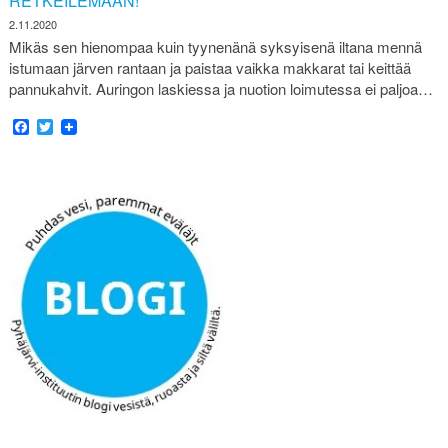
RETKEILEMÄÄN!
2.11.2020
Mikäs sen hienompaa kuin tyynenänä syksyisenä iltana mennä
istumaan järven rantaan ja paistaa vaikka makkarat tai keittää
pannukahvit. Auringon laskiessa ja nuotion loimutessa ei paljoa…
Facebook
Twitter