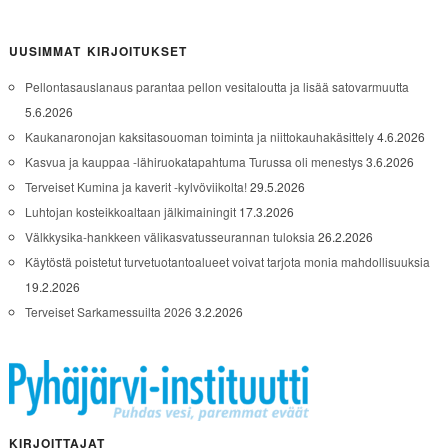
UUSIMMAT KIRJOITUKSET
Pellontasauslanaus parantaa pellon vesitaloutta ja lisää satovarmuutta
5.6.2026
Kaukanaronojan kaksitasouoman toiminta ja niittokauhakäsittely
4.6.2026
Kasvua ja kauppaa -lähiruokatapahtuma Turussa oli menestys
3.6.2026
Terveiset Kumina ja kaverit -kylvöviikolta!
29.5.2026
Luhtojan kosteikkoaltaan jälkimainingit
17.3.2026
Välkkysika-hankkeen välikasvatusseurannan tuloksia
26.2.2026
Käytöstä poistetut turvetuotantoalueet voivat tarjota monia mahdollisuuksia
19.2.2026
Terveiset Sarkamessuilta 2026
3.2.2026
KIRJOITTAJAT