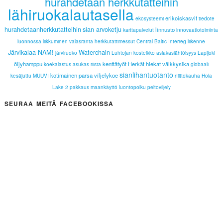
hurahdetaan herkkutatteihin
lähiruokalautasella
erikoiskasvit
ekosysteemi
tiedote
hurahdetaanherkkutatteihin
sian arvoketju
linnusto
karttapalvelut
innovaatiotoiminta
luonnossa liikkuminen
valasranta
herkkutattimessut
Central Baltic Interreg
liikenne
Järvikalaa NAM!
Waterchain
järviruoko
Luhtojan kosteikko
asiakaslähtöisyys
Lapijoki
öljyhamppu
kenttätyöt
Herkät hiekat
välkkysika
koekalastus
asukas
riista
globaali
sianlihantuotanto
kotimainen parsa
viljelykoe
kesäjuttu
MUUVI
niittokauha
Hola
Lake 2
pakkaus
maankäyttö
luontopolku
peltoviljely
SEURAA MEITÄ FACEBOOKISSA