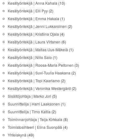
Kesätyöntekijä | Anna Kahala
(10)
Kesätyöntekijä | Elli Pyy
(2)
Kesätyöntekijä | Emma Hakala
(1)
Kesätyöntekijä | Jenni Lukkaroinen
(2)
Kesätyöntekijä | Kristiina Ojala
(4)
Kesätyöntekijä | Laura Virtanen
(6)
Kesätyöntekijä | Matias Uus-Mäkelä
(1)
Kesätyöntekijä | Niilo Salo
(1)
Kesätyöntekijä | Roosa-Maria Peltonen
(3)
Kesätyöntekijä | Suvi-Tuulia Haakana
(2)
Kesätyöntekijä | Topi Kaarlamo
(2)
Kesätyöntekijä | Veronika Westergård
(2)
Sisältöjohtaja | Marko Jori
(5)
Suunnittelija | Harri Laaksonen
(1)
Suunnittelija | Timo Katila
(2)
Toiminnanjohtaja | Teija Kirkkala
(8)
Toimistosihteeri | Elina Suonpää
(4)
Yhteiskynä
(49)