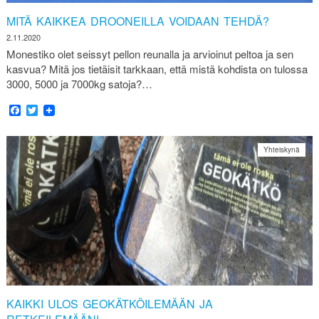
MITÄ KAIKKEA DROONEILLA VOIDAAN TEHDÄ?
2.11.2020
Monestiko olet seissyt pellon reunalla ja arvioinut peltoa ja sen
kasvua? Mitä jos tietäisit tarkkaan, että mistä kohdista on tulossa
3000, 5000 ja 7000kg satoja?…
Facebook
Twitter
Yhteiskynä
KAIKKI ULOS GEOKÄTKÖILEMÄÄN JA