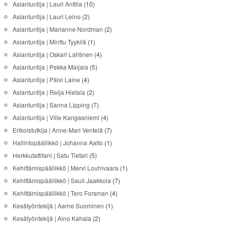
Asiantuntija | Lauri Anttila
(10)
Asiantuntija | Lauri Leino
(2)
Asiantuntija | Marianne Nordman
(2)
Asiantuntija | Minttu Tyykilä
(1)
Asiantuntija | Oskari Lahtinen
(4)
Asiantuntija | Pekka Maijala
(5)
Asiantuntija | Päivi Laine
(4)
Asiantuntija | Reija Hietala
(2)
Asiantuntija | Sanna Lipping
(7)
Asiantuntija | Ville Kangasniemi
(4)
Erikoistutkija | Anne-Mari Ventelä
(7)
Hallintopäällikkö | Johanna Aalto
(1)
Herkkutattifani | Satu Tietari
(5)
Kehittämispäällikkö | Mervi Louhivaara
(1)
Kehittämispäällikkö | Sauli Jaakkola
(7)
Kehittämispäällikkö | Tero Forsman
(4)
Kesätyöntekijä | Aarne Suominen
(1)
Kesätyöntekijä | Aino Kahala
(2)