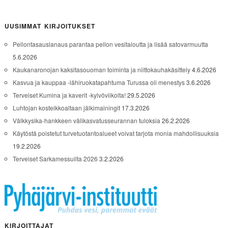
UUSIMMAT KIRJOITUKSET
Pellontasauslanaus parantaa pellon vesitaloutta ja lisää satovarmuutta
5.6.2026
Kaukanaronojan kaksitasouoman toiminta ja niittokauhakäsittely
4.6.2026
Kasvua ja kauppaa -lähiruokatapahtuma Turussa oli menestys
3.6.2026
Terveiset Kumina ja kaverit -kylvöviikolta!
29.5.2026
Luhtojan kosteikkoaltaan jälkimainingit
17.3.2026
Välkkysika-hankkeen välikasvatusseurannan tuloksia
26.2.2026
Käytöstä poistetut turvetuotantoalueet voivat tarjota monia mahdollisuuksia
19.2.2026
Terveiset Sarkamessuilta 2026
3.2.2026
KIRJOITTAJAT