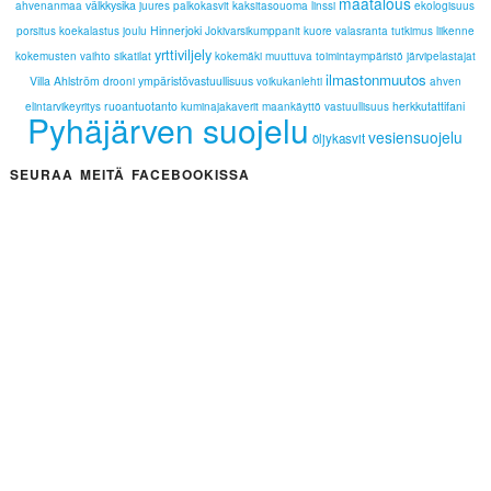
maatalous
välkkysika
ahvenanmaa
juures
palkokasvit
kaksitasouoma
linssi
ekologisuus
Hinnerjoki
porsitus
koekalastus
joulu
Jokivarsikumppanit
kuore
valasranta
tutkimus
liikenne
yrttiviljely
kokemusten vaihto
sikatilat
kokemäki
muuttuva toimintaympäristö
järvipelastajat
ilmastonmuutos
Villa Ahlström
ympäristövastuullisuus
drooni
voikukanlehti
ahven
ruoantuotanto
herkkutattifani
elintarvikeyritys
kuminajakaverit
maankäyttö
vastuullisuus
Pyhäjärven suojelu
vesiensuojelu
öljykasvit
SEURAA MEITÄ FACEBOOKISSA