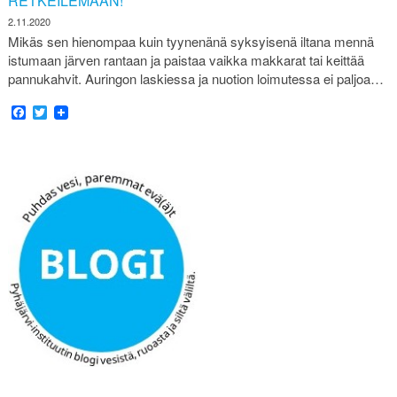
RETKEILEMÄÄN!
2.11.2020
Mikäs sen hienompaa kuin tyynenänä syksyisenä iltana mennä
istumaan järven rantaan ja paistaa vaikka makkarat tai keittää
pannukahvit. Auringon laskiessa ja nuotion loimutessa ei paljoa…
Facebook
Twitter