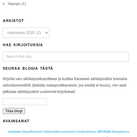
Yleinen
(1)
ARKISTOT
HAE KIRJOITUKSIA
SEURAA BLOGIA TÄSTÄ
Kirjoita vain sähköpostiosoitteesi ja kuittaa tilauksesi sähköpostiisi tulevalla
vahvistusviestillä (tarkista roskapostikansiosi, jos viestiä ei kuulu), niin saat
jatkossa sähköpostiisi uusimmat kirjoitukset.
AVAINSANAT
järvikala
vesiviisas
biopolttoaineet
kylvömäärä
turvemaat
huoltovarmuus
ekosysteemi