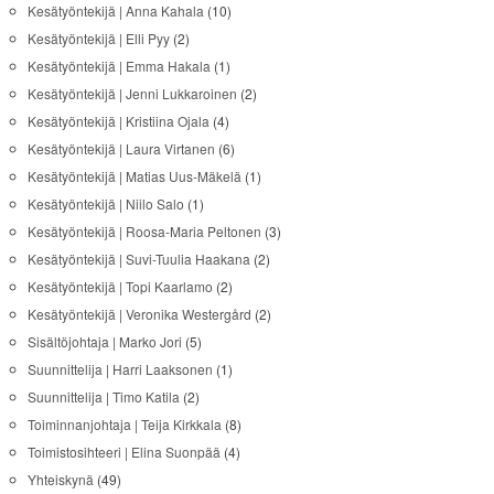
Kesätyöntekijä | Anna Kahala
(10)
Kesätyöntekijä | Elli Pyy
(2)
Kesätyöntekijä | Emma Hakala
(1)
Kesätyöntekijä | Jenni Lukkaroinen
(2)
Kesätyöntekijä | Kristiina Ojala
(4)
Kesätyöntekijä | Laura Virtanen
(6)
Kesätyöntekijä | Matias Uus-Mäkelä
(1)
Kesätyöntekijä | Niilo Salo
(1)
Kesätyöntekijä | Roosa-Maria Peltonen
(3)
Kesätyöntekijä | Suvi-Tuulia Haakana
(2)
Kesätyöntekijä | Topi Kaarlamo
(2)
Kesätyöntekijä | Veronika Westergård
(2)
Sisältöjohtaja | Marko Jori
(5)
Suunnittelija | Harri Laaksonen
(1)
Suunnittelija | Timo Katila
(2)
Toiminnanjohtaja | Teija Kirkkala
(8)
Toimistosihteeri | Elina Suonpää
(4)
Yhteiskynä
(49)