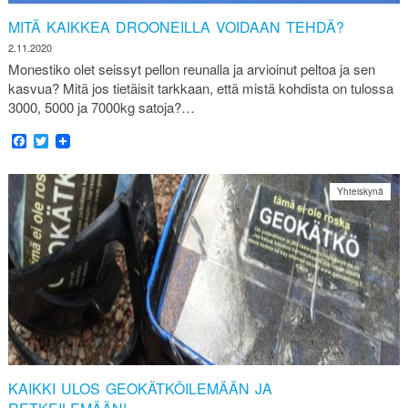
MITÄ KAIKKEA DROONEILLA VOIDAAN TEHDÄ?
2.11.2020
Monestiko olet seissyt pellon reunalla ja arvioinut peltoa ja sen
kasvua? Mitä jos tietäisit tarkkaan, että mistä kohdista on tulossa
3000, 5000 ja 7000kg satoja?…
Facebook
Twitter
Yhteiskynä
KAIKKI ULOS GEOKÄTKÖILEMÄÄN JA