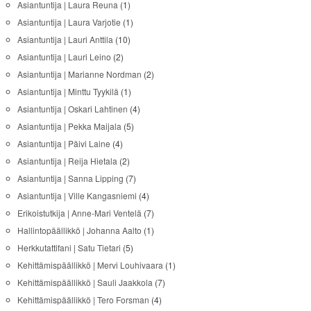
Asiantuntija | Laura Reuna
(1)
Asiantuntija | Laura Varjotie
(1)
Asiantuntija | Lauri Anttila
(10)
Asiantuntija | Lauri Leino
(2)
Asiantuntija | Marianne Nordman
(2)
Asiantuntija | Minttu Tyykilä
(1)
Asiantuntija | Oskari Lahtinen
(4)
Asiantuntija | Pekka Maijala
(5)
Asiantuntija | Päivi Laine
(4)
Asiantuntija | Reija Hietala
(2)
Asiantuntija | Sanna Lipping
(7)
Asiantuntija | Ville Kangasniemi
(4)
Erikoistutkija | Anne-Mari Ventelä
(7)
Hallintopäällikkö | Johanna Aalto
(1)
Herkkutattifani | Satu Tietari
(5)
Kehittämispäällikkö | Mervi Louhivaara
(1)
Kehittämispäällikkö | Sauli Jaakkola
(7)
Kehittämispäällikkö | Tero Forsman
(4)