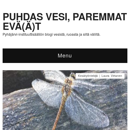
PUHDAS VESI, PAREMMAT
EVÄ(Ä)T
Pyhäjärvi-instituuttisäätiön blogi vesistä, ruoasta ja siltä väliltä.
Menu
Kesätyöntekijä | Laura Virtanen