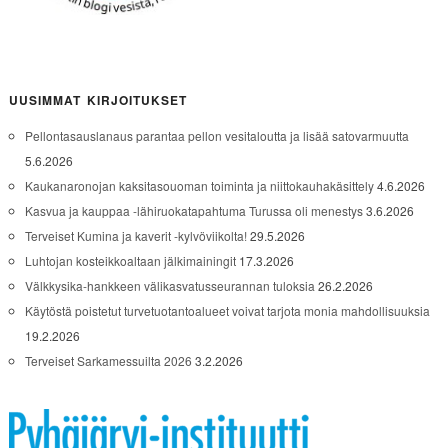
UUSIMMAT KIRJOITUKSET
Pellontasauslanaus parantaa pellon vesitaloutta ja lisää satovarmuutta
5.6.2026
Kaukanaronojan kaksitasouoman toiminta ja niittokauhakäsittely
4.6.2026
Kasvua ja kauppaa -lähiruokatapahtuma Turussa oli menestys
3.6.2026
Terveiset Kumina ja kaverit -kylvöviikolta!
29.5.2026
Luhtojan kosteikkoaltaan jälkimainingit
17.3.2026
Välkkysika-hankkeen välikasvatusseurannan tuloksia
26.2.2026
Käytöstä poistetut turvetuotantoalueet voivat tarjota monia mahdollisuuksia
19.2.2026
Terveiset Sarkamessuilta 2026
3.2.2026