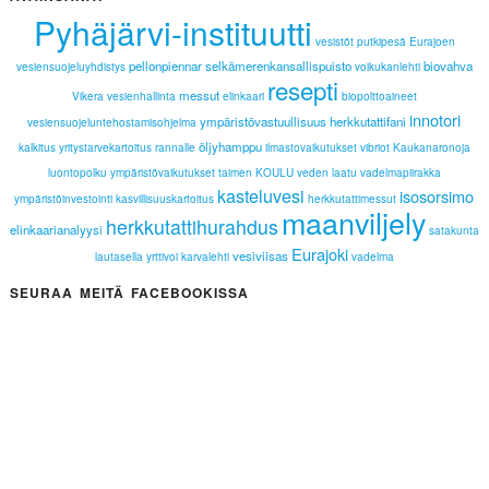
Pyhäjärvi-instituutti
vesistöt
putkipesä
Eurajoen
pellonpiennar
selkämerenkansallispuisto
biovahva
vesiensuojeluyhdistys
voikukanlehti
resepti
messut
Vikera
vesienhallinta
elinkaari
biopolttoaineet
innotori
ympäristövastuullisuus
herkkutattifani
vesiensuojeluntehostamisohjelma
öljyhamppu
kalkitus
yritystarvekartoitus
rannalle
ilmastovaikutukset
vibriot
Kaukanaronoja
luontopolku
ympäristövaikutukset
taimen
KOULU
veden laatu
vadelmapiirakka
kasteluvesi
isosorsimo
ympäristöinvestointi
kasvillisuuskartoitus
herkkutattimessut
maanviljely
herkkutattihurahdus
elinkaarianalyysi
satakunta
Eurajoki
vesiviisas
lautasella
yrttivoi
karvalehti
vadelma
SEURAA MEITÄ FACEBOOKISSA