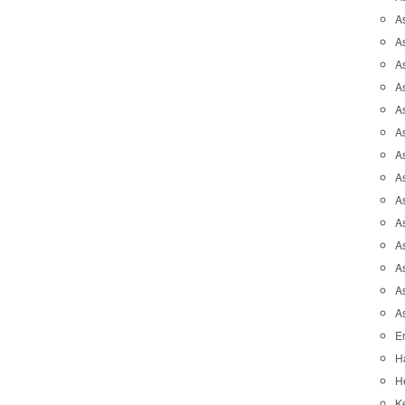
A
A
A
As
As
As
A
As
A
A
As
As
A
A
Er
H
He
K