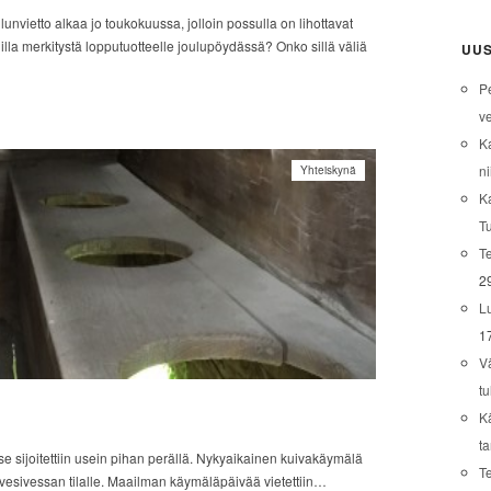
unvietto alkaa jo toukokuussa, jolloin possulla on lihottavat
illa merkitystä lopputuotteelle joulupöydässä? Onko sillä väliä
UUS
P
ve
K
ni
Yhteiskynä
K
T
Te
2
L
1
V
tu
K
t
 sijoitettiin usein pihan perällä. Nykyaikainen kuivakäymälä
T
 vesivessan tilalle. Maailman käymäläpäivää vietettiin…