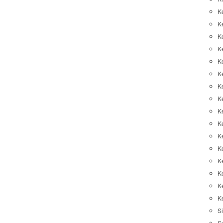
K
K
K
K
K
Ke
K
K
Ke
K
K
Ke
K
K
K
K
Si
S