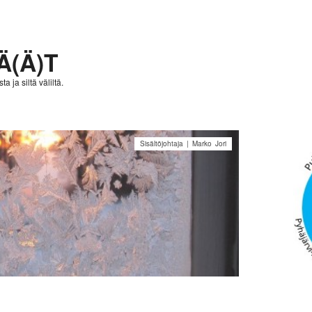
Ä(Ä)T
a ja siltä väliltä.
Sisältöjohtaja | Marko Jori