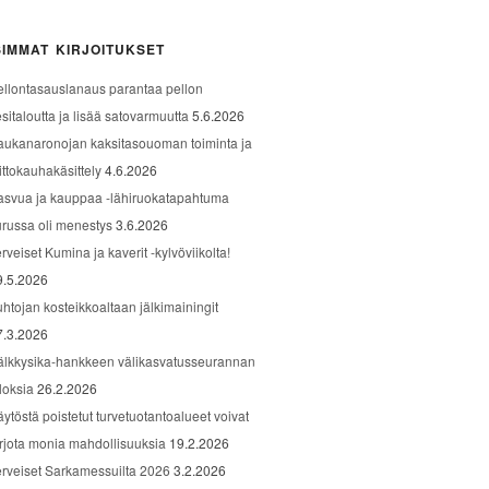
IMMAT KIRJOITUKSET
ellontasauslanaus parantaa pellon
sitaloutta ja lisää satovarmuutta
5.6.2026
aukanaronojan kaksitasouoman toiminta ja
ittokauhakäsittely
4.6.2026
asvua ja kauppaa -lähiruokatapahtuma
urussa oli menestys
3.6.2026
rveiset Kumina ja kaverit -kylvöviikolta!
9.5.2026
uhtojan kosteikkoaltaan jälkimainingit
7.3.2026
älkkysika-hankkeen välikasvatusseurannan
loksia
26.2.2026
äytöstä poistetut turvetuotantoalueet voivat
arjota monia mahdollisuuksia
19.2.2026
erveiset Sarkamessuilta 2026
3.2.2026