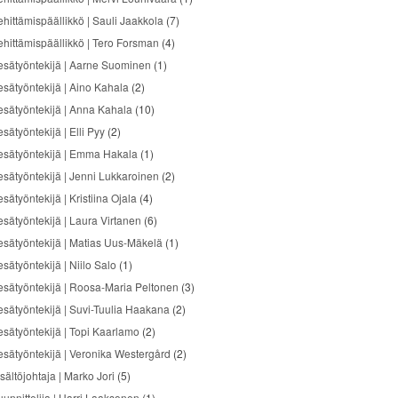
ehittämispäällikkö | Sauli Jaakkola
(7)
ehittämispäällikkö | Tero Forsman
(4)
esätyöntekijä | Aarne Suominen
(1)
esätyöntekijä | Aino Kahala
(2)
esätyöntekijä | Anna Kahala
(10)
sätyöntekijä | Elli Pyy
(2)
esätyöntekijä | Emma Hakala
(1)
esätyöntekijä | Jenni Lukkaroinen
(2)
sätyöntekijä | Kristiina Ojala
(4)
esätyöntekijä | Laura Virtanen
(6)
esätyöntekijä | Matias Uus-Mäkelä
(1)
sätyöntekijä | Niilo Salo
(1)
esätyöntekijä | Roosa-Maria Peltonen
(3)
esätyöntekijä | Suvi-Tuulia Haakana
(2)
esätyöntekijä | Topi Kaarlamo
(2)
esätyöntekijä | Veronika Westergård
(2)
sältöjohtaja | Marko Jori
(5)
uunnittelija | Harri Laaksonen
(1)