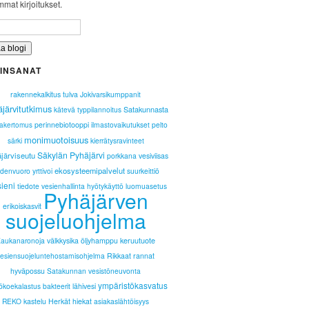
mat kirjoitukset.
INSANAT
rakennekalkitus
tulva
Jokivarsikumppanit
järvitutkimus
Satakunnasta
kätevä
typpilannoitus
perinnebiotooppi
ilmastovaikutukset
pelto
akertomus
monimuotoisuus
särki
kierrätysravinteet
Säkylän Pyhäjärvi
järviseutu
porkkana
vesiviisas
ekosysteemipalvelut
denvuoro
yrttivoi
suurkeittiö
sieni
tiedote
vesienhallinta
hyötykäyttö
luomuasetus
Pyhäjärven
erikoiskasvit
suojeluohjelma
keruutuote
aukanaronoja
välkkysika
öljyhamppu
vesiensuojeluntehostamisohjelma
Rikkaat rannat
hyväpossu
Satakunnan vesistöneuvonta
ympäristökasvatus
ökoekalastus
bakteerit
lähivesi
REKO
kastelu
Herkät hiekat
asiakaslähtöisyys