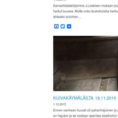
Kansallistaiteilijamme J.Leskisen mukaan joul
herkut suussa. Mutta onko toukokuisilla herku
ahtaako suloinen…
Facebook
Twitter
KUIVAKÄYMÄLÄILTA 18.11.2015
1.12.2015
Ennen vanhaan huussi oli pahanhajuinen ja se
on hajuton ja se voidaan asentaa sisätiloihin