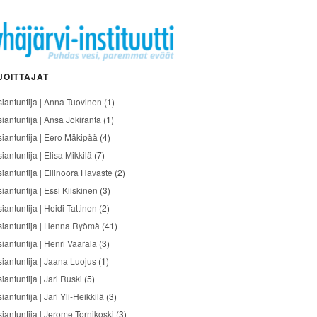
JOITTAJAT
siantuntija | Anna Tuovinen
(1)
siantuntija | Ansa Jokiranta
(1)
siantuntija | Eero Mäkipää
(4)
iantuntija | Elisa Mikkilä
(7)
siantuntija | Ellinoora Havaste
(2)
iantuntija | Essi Kiiskinen
(3)
iantuntija | Heidi Tattinen
(2)
siantuntija | Henna Ryömä
(41)
iantuntija | Henri Vaarala
(3)
siantuntija | Jaana Luojus
(1)
iantuntija | Jari Ruski
(5)
iantuntija | Jari Yli-Heikkilä
(3)
siantuntija | Jerome Tornikoski
(3)