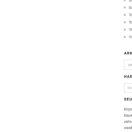
Su
T
T
Y
Y
ARK
HAE
SEU
Kirjo
tilau
vahvi
viest