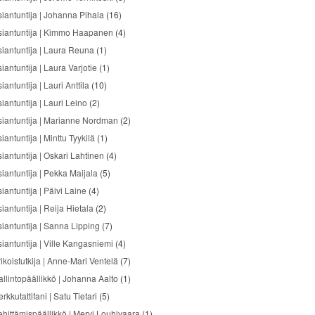
siantuntija | Johanna Pihala
(16)
siantuntija | Kimmo Haapanen
(4)
siantuntija | Laura Reuna
(1)
iantuntija | Laura Varjotie
(1)
iantuntija | Lauri Anttila
(10)
iantuntija | Lauri Leino
(2)
siantuntija | Marianne Nordman
(2)
iantuntija | Minttu Tyykilä
(1)
siantuntija | Oskari Lahtinen
(4)
siantuntija | Pekka Maijala
(5)
iantuntija | Päivi Laine
(4)
iantuntija | Reija Hietala
(2)
siantuntija | Sanna Lipping
(7)
siantuntija | Ville Kangasniemi
(4)
ikoistutkija | Anne-Mari Ventelä
(7)
allintopäällikkö | Johanna Aalto
(1)
rkkutattifani | Satu Tietari
(5)
ehittämispäällikkö | Mervi Louhivaara
(1)