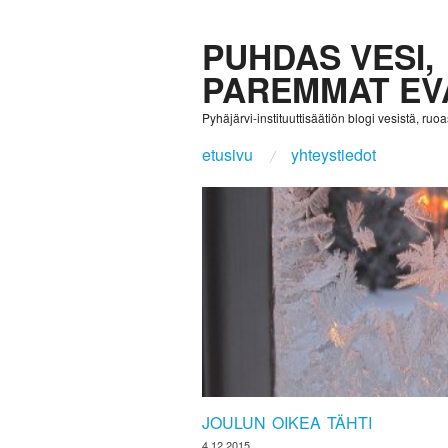
PUHDAS VESI,
PAREMMAT EV
Pyhäjärvi-instituuttisäätiön blogi vesistä, ruoast
etusivu
yhteystiedot
JOULUN OIKEA TÄHTI
4.12.2015