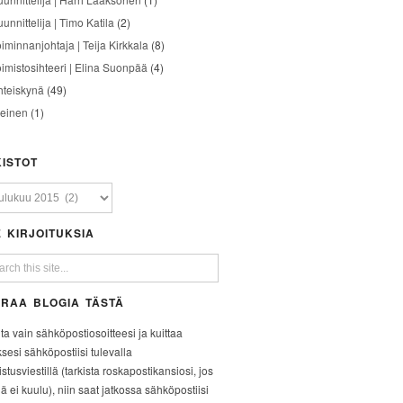
unnittelija | Timo Katila
(2)
oiminnanjohtaja | Teija Kirkkala
(8)
oimistosihteeri | Elina Suonpää
(4)
hteiskynä
(49)
leinen
(1)
ISTOT
 KIRJOITUKSIA
RAA BLOGIA TÄSTÄ
ita vain sähköpostiosoitteesi ja kuittaa
ksesi sähköpostiisi tulevalla
stusviestillä (tarkista roskapostikansiosi, jos
iä ei kuulu), niin saat jatkossa sähköpostiisi