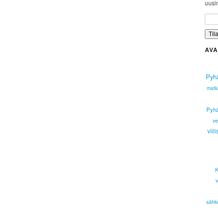
uusim
AVA
Pyhä
matk
Pyhä
ve
villi
K
sähk