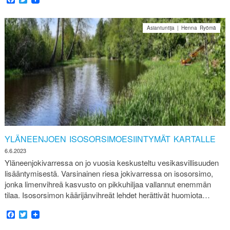
Asiantuntija | Henna Ryömä
YLÄNEENJOEN ISOSORSIMOESIINTYMÄT KARTALLE
6.6.2023
Yläneenjokivarressa on jo vuosia keskusteltu vesikasvillisuuden
lisääntymisestä. Varsinainen riesa jokivarressa on isosorsimo,
jonka limenvihreä kasvusto on pikkuhiljaa vallannut enemmän
tilaa. Isosorsimon käärijänvihreät lehdet herättivät huomiota…
Facebook
Twitter