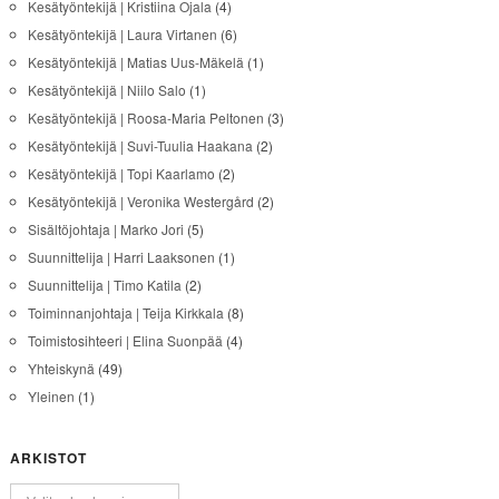
Kesätyöntekijä | Kristiina Ojala
(4)
Kesätyöntekijä | Laura Virtanen
(6)
Kesätyöntekijä | Matias Uus-Mäkelä
(1)
Kesätyöntekijä | Niilo Salo
(1)
Kesätyöntekijä | Roosa-Maria Peltonen
(3)
Kesätyöntekijä | Suvi-Tuulia Haakana
(2)
Kesätyöntekijä | Topi Kaarlamo
(2)
Kesätyöntekijä | Veronika Westergård
(2)
Sisältöjohtaja | Marko Jori
(5)
Suunnittelija | Harri Laaksonen
(1)
Suunnittelija | Timo Katila
(2)
Toiminnanjohtaja | Teija Kirkkala
(8)
Toimistosihteeri | Elina Suonpää
(4)
Yhteiskynä
(49)
Yleinen
(1)
ARKISTOT