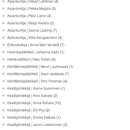
Asiantuntija | Oskari Lahtinen
(4)
Asiantuntija | Pekka Maijala
(5)
Asiantuntija | Päivi Laine
(4)
Asiantuntija | Reija Hietala
(2)
Asiantuntija | Sanna Lipping
(7)
Asiantuntija | Ville Kangasniemi
(4)
Erikoistutkija | Anne-Mari Ventelä
(7)
Hallintopäällikkö | Johanna Aalto
(1)
Herkkutattifani | Satu Tietari
(5)
Kehittämispäällikkö | Mervi Louhivaara
(1)
Kehittämispäällikkö | Sauli Jaakkola
(7)
Kehittämispäällikkö | Tero Forsman
(4)
Kesätyöntekijä | Aarne Suominen
(1)
Kesätyöntekijä | Aino Kahala
(2)
Kesätyöntekijä | Anna Kahala
(10)
Kesätyöntekijä | Elli Pyy
(2)
Kesätyöntekijä | Emma Hakala
(1)
Kesätyöntekijä | Jenni Lukkaroinen
(2)