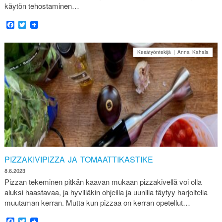
käytön tehostaminen…
Facebook
Twitter
Kesätyöntekijä | Anna Kahala
PIZZAKIVIPIZZA JA TOMAATTIKASTIKE
8.6.2023
Pizzan tekeminen pitkän kaavan mukaan pizzakivellä voi olla
aluksi haastavaa, ja hyvilläkin ohjeilla ja uunilla täytyy harjoitella
muutaman kerran. Mutta kun pizzaa on kerran opetellut…
Facebook
Twitter