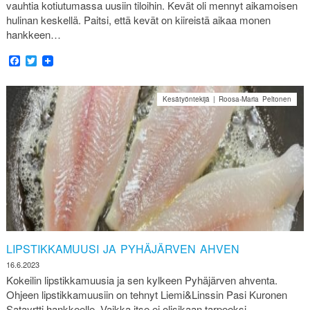
vauhtia kotiutumassa uusiin tiloihin. Kevät oli mennyt aikamoisen
hulinan keskellä. Paitsi, että kevät on kiireistä aikaa monen
hankkeen…
Facebook
Twitter
Kesätyöntekijä | Roosa-Maria Peltonen
LIPSTIKKAMUUSI JA PYHÄJÄRVEN AHVEN
16.6.2023
Kokeilin lipstikkamuusia ja sen kylkeen Pyhäjärven ahventa.
Ohjeen lipstikkamuusiin on tehnyt Liemi&Linssin Pasi Kuronen
Satayrtti hankkeelle. Vaikka itse ei olisikaan tarpeeksi