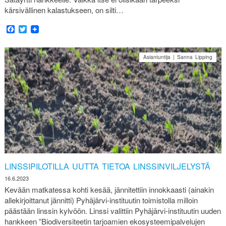
kärsivällinen kalastukseen, on silti…
Facebook
Twitter
Asiantuntija | Sanna Lipping
LINSSIPILOTILLA UUTTA TIETOA LINSSINVILJELYSTÄ
16.6.2023
Kevään matkatessa kohti kesää, jännitettiin innokkaasti (ainakin
allekirjoittanut jännitti) Pyhäjärvi-instituutin toimistolla milloin
päästään linssin kylvöön. Linssi valittiin Pyhäjärvi-instituutin uuden
hankkeen ”Biodiversiteetin tarjoamien ekosysteemipalvelujen