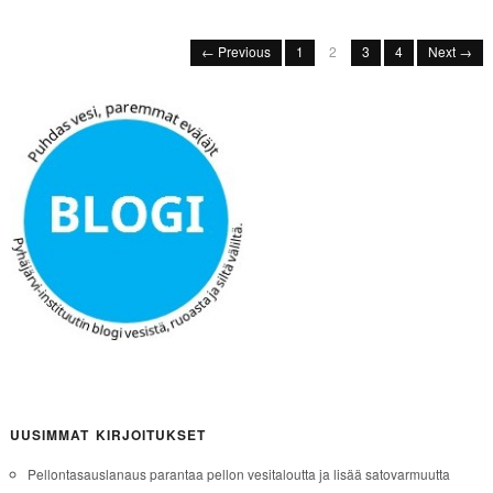
← Previous
1
2
3
4
Next →
UUSIMMAT KIRJOITUKSET
Pellontasauslanaus parantaa pellon vesitaloutta ja lisää satovarmuutta