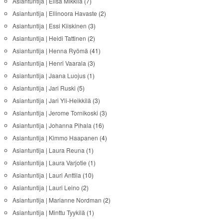
Asiantuntija | Elisa Mikkilä
(7)
Asiantuntija | Ellinoora Havaste
(2)
Asiantuntija | Essi Kiiskinen
(3)
Asiantuntija | Heidi Tattinen
(2)
Asiantuntija | Henna Ryömä
(41)
Asiantuntija | Henri Vaarala
(3)
Asiantuntija | Jaana Luojus
(1)
Asiantuntija | Jari Ruski
(5)
Asiantuntija | Jari Yli-Heikkilä
(3)
Asiantuntija | Jerome Tornikoski
(3)
Asiantuntija | Johanna Pihala
(16)
Asiantuntija | Kimmo Haapanen
(4)
Asiantuntija | Laura Reuna
(1)
Asiantuntija | Laura Varjotie
(1)
Asiantuntija | Lauri Anttila
(10)
Asiantuntija | Lauri Leino
(2)
Asiantuntija | Marianne Nordman
(2)
Asiantuntija | Minttu Tyykilä
(1)