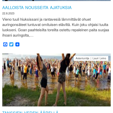
AALLOISTA NOUSSEITA AJATUKSIA
22.8.2023
Vieno tuuli hiuksissani ja rantavesiä lämmittävät ohuet
auringonsäteet tuntuvat omituisen eläviltä. Kuin joku ohjaisi tuulta
luokseni. Goan paahteisilta toreilta ostettu repaleinen paita suojaa
ihoani auringolta,…
Facebook
Twitter
Asiantuntija | Lauri Leino
TANSSIEN VEDEN ÄÄRELLÄ