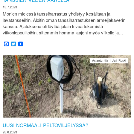
13.7.2023
Monien mielessä tanssiharrastus yhdistyy kesäiltaan ja
lavatansseihin. Aloitin oman tanssiharrastuksen armeijakaverin
kanssa. Ajatuksena oli löytää jotain kivaa tekemistä
viikonloppuiltoihin, sittemmin homma laajeni myös viikolle ja…
Facebook
Twitter
Asiantuntija | Jari Ruski
UUSI NORMAALI PELTOVILJELYSSÄ?
28.6.2023