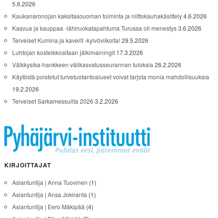
5.6.2026
Kaukanaronojan kaksitasouoman toiminta ja niittokauhakäsittely
4.6.2026
Kasvua ja kauppaa -lähiruokatapahtuma Turussa oli menestys
3.6.2026
Terveiset Kumina ja kaverit -kylvöviikolta!
29.5.2026
Luhtojan kosteikkoaltaan jälkimainingit
17.3.2026
Välkkysika-hankkeen välikasvatusseurannan tuloksia
26.2.2026
Käytöstä poistetut turvetuotantoalueet voivat tarjota monia mahdollisuuksia
19.2.2026
Terveiset Sarkamessuilta 2026
3.2.2026
KIRJOITTAJAT
Asiantuntija | Anna Tuovinen
(1)
Asiantuntija | Ansa Jokiranta
(1)
Asiantuntija | Eero Mäkipää
(4)