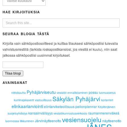
HAE KIRJOITUKSIA
SEURAA BLOGIA TÄSTÄ
Kirjoita vain sähköpostiosoitteesi ja kuittaa tilauksesi sähköpostiisi tulevalla
vahvistusviestillä (tarkista roskapostikansiosi, jos viestiä ei kuulu), niin saat
jatkossa sähköpostiisi uusimmat kirjoitukset.
AVAINSANAT
Pyhäjärviseutu
possu
niittokauha
vesistöt
ennallistaminen
luomuasetus
Säkylän Pyhäjärvi
kuminajakaverit
vastuullisuus
korianteri
elinkaariarviointi
elintarviketeollisuus
pellonpiennar
Köyliönjärven
kansainvälisyys
raumanmerenväkeä
suojeluyhdistys
vesistökunnostusverkosto
vesiensuojelu
Järvinäytteenotto
näytteenotto
luonnossa liikkuminen