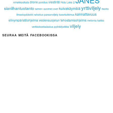
JÄNES
drone
viestintä
emakkosikala
porsitus
Hola Lake 2
yrttiviljely
sianlihantuotanto
kuivakäymälä
taimen
avoimet ovet
risotto
kannattavuus
ilmastopäästöt
rahoitus
parsanviljely
kasvitutkimus
elinympäristöohjelma
vesiensuojelun tehostamisohjelma
melonta
kakko
viljely
verkkokoekalastus
pyöräilyviikko
SEURAA MEITÄ FACEBOOKISSA